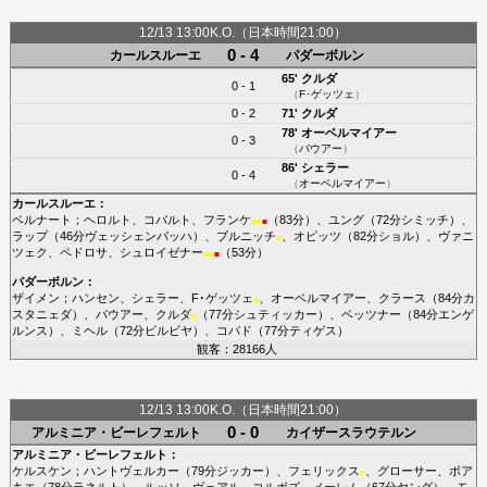
12/13 13:00K.O.（日本時間21:00）
0 - 4
カールスルーエ
パダーボルン
65'
クルダ
0 - 1
（
F･ゲッツェ
）
0 - 2
71'
クルダ
78'
オーベルマイアー
0 - 3
（
バウアー
）
86'
シェラー
0 - 4
（
オーベルマイアー
）
カールスルーエ
：
ベルナート
；
ヘロルト
、
コバルト
、
フランケ
（83分）、
ユング
（72分
シミッチ
）、
■
■
■
ラップ
（46分
ヴェッシェンバッハ
）、
ブルニッチ
、
オピッツ
（82分
ショル
）、
ヴァニ
■
ツェク
、
ペドロサ
、
シュロイゼナー
（53分）
■
■
■
パダーボルン
：
ザイメン
；
ハンセン
、
シェラー
、
F･ゲッツェ
、
オーベルマイアー
、
クラース
（84分
カ
■
スタニェダ
）、
バウアー
、
クルダ
（77分
シュティッカー
）、
ベッツナー
（84分
エンゲ
■
ルンス
）、
ミヘル
（72分
ビルビヤ
）、
コパド
（77分
ティゲス
）
観客：28166人
12/13 13:00K.O.（日本時間21:00）
0 - 0
アルミニア・ビーレフェルト
カイザースラウテルン
アルミニア・ビーレフェルト
：
ケルスケン
；
ハントヴェルカー
（79分
ジッカー
）、
フェリックス
、
グローサー
、
ボア
■
キエ
（78分
ラネルト
）、
ルッソ
、
ヴェアル
、
コルボズ
、
メーレム
（67分
ヤング
）、
モ