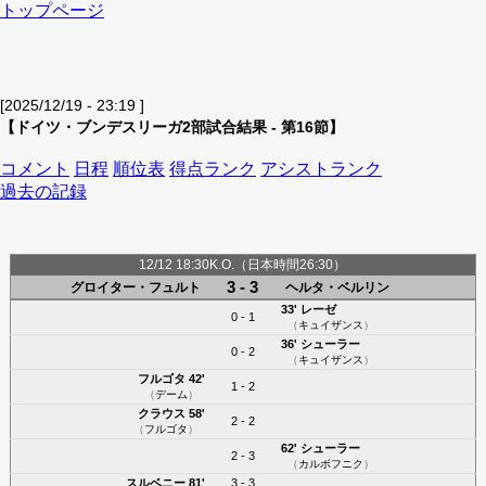
トップページ
[2025/12/19 - 23:19 ]
【ドイツ・ブンデスリーガ2部試合結果 - 第16節】
コメント
日程
順位表
得点ランク
アシストランク
過去の記録
12/12 18:30K.O.（日本時間26:30）
3 - 3
グロイター・フュルト
ヘルタ・ベルリン
33'
レーゼ
0 - 1
（
キュイザンス
）
36'
シューラー
0 - 2
（
キュイザンス
）
フルゴタ
42'
1 - 2
（
デーム
）
クラウス
58'
2 - 2
（
フルゴタ
）
62'
シューラー
2 - 3
（
カルボフニク
）
スルベニー
81'
3 - 3