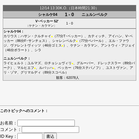
12/14 13:30K.O.（日本時間21:30）
1 - 0
シャルケ04
ニュルンベルク
V･ベッカー
52'
1 - 0
（
ケナン・カラマン
）
シャルケ04
：
カリウス
；
ハサン・クルチャイ
（77分
T･ベッカー
）、
カティッチ
、
アイハン
、
V･ベ
■
ッカー
（86分
F･サンチェス
）、
シャレンベルク
（77分
ペパール
）、
エル・ファウ
■
ジ
、
ヴァレントヴィッツ
（46分
ゴミス
）、
ケナン・カラマン
、
アントウィ・アジェイ
■
（46分
ポラート
）、
シラ
ニュルンベルク
：
ライヒェルト
；
ユルマズ
、
ロチョシュヴィリ
、
グルーバー
、
ドレックスラー
（89分
バ
■
ーク
）、
マルヒエフ
、
ルバッハ
、
ベッカー
（76分
ステパノフ
）、
ユストヴァン
、
ア
■
■
リ・ゾマ
、
グリマルディ
（89分
スコベル
）
観客：62078人
このトピックへのコメント：
お名前：
コメント：
ID Key：