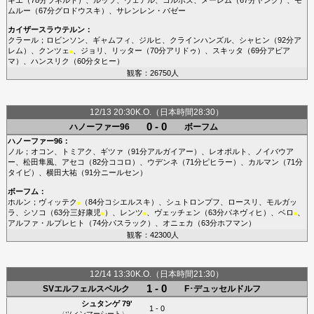
ムルー
（67分
グロドウスキ
）、
サレンレン・バゼー
カイザースラウテルン
：
クラール
；
ロビンソン
、
ギャムフィ
、
ジルヒ
、
クラインハンズル
、
シャヒン
（92分
ア
レム
）、
クンツェ
、
ジョリ
、
リッター
（70分
アリドゥ
）、
スキッタ
（69分
アビア
■
マ
）、
ハンスリク
（60分
タヒー
）
観客：26750人
12/13 20:30K.O.（日本時間28:30）
0 - 0
ハノーファー96
ボーフム
ハノーファー96
：
ノル
；
オコン
、
トミアク
、
ギツァ
（91分
アルガイアー
）、
レオポルト
、
ノイバウア
ー
、
松田隼風
、
アセコ
（82分
ココロ
）、
ウデンネ
（71分
ピヒラー
）、
カルマン
（71分
タイビ
）、
横田大祐
（91分
ニールセン
）
ボーフム
：
ホルン
；
ヴィッテク
（84分
コシエルスキ
）、
シュトロンプフ
、
ロースリ
、
モルガッ
■
ラ
、
シソコ
（63分
三好康児
）、
レンツ
、
ヴェッチェン
（63分
パネヴィヒ
）、
ベロ
、
■
■
■
アルファ・ルプレヒト
（74分
パスラック
）、
オニェカ
（63分
ホフマン
）
観客：42300人
12/14 13:30K.O.（日本時間21:30）
1 - 0
SVエルフェルスベルク
F･デュッセルドルフ
シュタンゲ
79'
1 - 0
（
ツィンマーシート
）