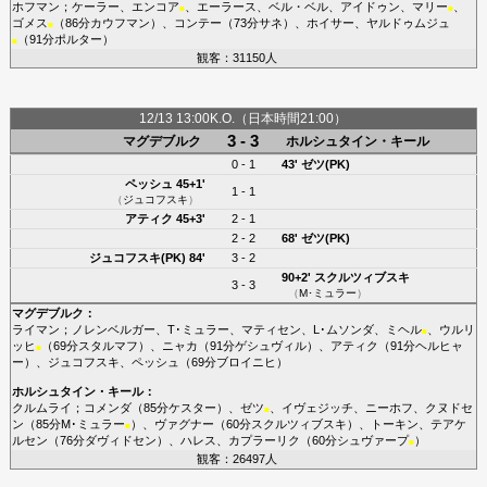
ホフマン
；
ケーラー
、
エンコア
、
エーラース
、
ベル・ベル
、
アイドゥン
、
マリー
、
■
■
ゴメス
（86分
カウフマン
）、
コンテー
（73分
サネ
）、
ホイサー
、
ヤルドゥムジュ
■
（91分
ポルター
）
■
観客：31150人
12/13 13:00K.O.（日本時間21:00）
3 - 3
マグデブルク
ホルシュタイン・キール
0 - 1
43'
ゼツ(PK)
ペッシュ
45+1'
1 - 1
（
ジュコフスキ
）
アティク
45+3'
2 - 1
2 - 2
68'
ゼツ(PK)
ジュコフスキ(PK)
84'
3 - 2
90+2'
スクルツィブスキ
3 - 3
（
M･ミュラー
）
マグデブルク
：
ライマン
；
ノレンベルガー
、
T･ミュラー
、
マティセン
、
L･ムソンダ
、
ミヘル
、
ウルリ
■
ッヒ
（69分
スタルマフ
）、
ニャカ
（91分
ゲシュヴィル
）、
アティク
（91分
ヘルヒャ
■
ー
）、
ジュコフスキ
、
ペッシュ
（69分
ブロイニヒ
）
ホルシュタイン・キール
：
クルムライ
；
コメンダ
（85分
ケスター
）、
ゼツ
、
イヴェジッチ
、
ニーホフ
、
クヌドセ
■
ン
（85分
M･ミュラー
）、
ヴァグナー
（60分
スクルツィブスキ
）、
トーキン
、
テアケ
■
ルセン
（76分
ダヴィドセン
）、
ハレス
、
カプラーリク
（60分
シュヴァープ
）
■
観客：26497人