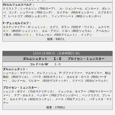
SVエルフェルスベルク
：
クリストフ
；
ミッケルソン
（78分
ローア
）、
ル・ジョンクール
、
ピンカート
、
ポレン
バ
、
コンテ
、
シュマール
（78分
コンデ
）、
カイデル
（65分
ギュンター
）、
エブヌタリ
■
ブ
、
L･ペトコフ
（65分
シュタンゲ
）、
ツィンマーシート
（88分
ジッキンガー
）
F･デュッセルドルフ
：
カステンマイアー
；
K･シュミット
、
エグリ
、
ダラン
（53分
デ・ワイス
）、
ムスリヤ
、
■
スソ
（85分
D･シュミット
）、
エル・アズジ
、
イヨハ
（85分
ツェラル
）、
アペルカン
■
プ真大
（63分
レンツ
）、
ラスムッセン
（63分
ライムント
）、
イッテン
■
観客：9307人
12/14 13:30K.O.（日本時間21:30）
1 - 0
ダルムシュタット
プロイセン・ミュンスター
コレドール
56'
1 - 0
ダルムシュタット
：
シューエン
；
マグリツァ
、
クレフィッシュ
、
P･プファイファー
、
マルザイラー
、
秋山
裕紀
（65分
ヴィル
）、
パペラ
（92分
ホラント
）、
セルヒオ・ロペス
（65分
バーダ
■
ー
）、
コレドール
、
リヒター
（81分
ヴコティッチ
）、
リドベリ
（92分
ビャウェク
）
■
プロイセン・ミュンスター
：
シェンク
；
ボライ
（71分
マクリディス
）、
イェッケル
、
ホイアー
（79分
マイヤーヘフ
■
ァー
）、
テア・ホルスト
、
ベンガー
（79分
プライシンガー
）、
ヘンドリクス
、
ブシャ
マ
、
セルトデミル
（42分
ロコッチュ
）、
メース
（79分
アメニド
）、
バティスタ・マイ
■
アー
観客：17589人