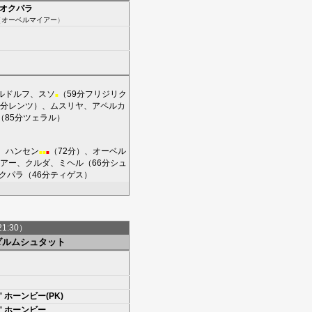
オクパラ
（
オーベルマイアー
）
ルドルフ
、
スソ
（59分
フリジリク
■
9分
レンツ
）、
ムスリヤ
、
アペルカ
（85分
ツェラル
）
、
ハンセン
（72分）、
オーベル
■
■
■
アー
、
クルダ
、
ミヘル
（66分
シュ
クパラ
（46分
ティゲス
）
21:30）
ダルムシュタット
'
ホーンビー(PK)
'
ホーンビー