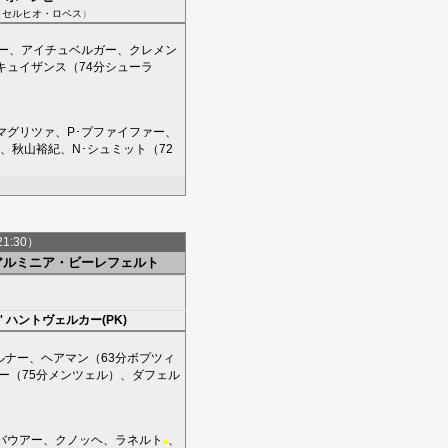
（
セルヒオ・ロペス
）
ー
、
アイチュベルガー
、
クレメン
キュイザンス
（74分
シューラ
マグリツァ
、
P･プファイファー
、
、
秋山裕紀
、
N･シュミット
（72
21:30）
アルミニア・ビーレフェルト
'
ハントヴェルカー(PK)
ルナー
、
ヘアマン
（63分
ボプツィ
ー
（75分
メンツェル
）、
ダフェル
バウアー
、
クノッヘ
、
ラネルト
、
■