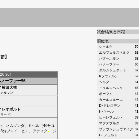
試合結果と日程
順位表
シャルケ
70
エルフェルスベルク
62
0節】
パダーボルン
62
ハノーファー
60
ダルムシュタット
52
26:30）
Kラウテルン
52
ハノーファー96
ヘルタ
51
'
横田大祐
ニュルンベルク
46
（
カルマン
）
ボーフム
44
カールスルーエ
44
D･ドレスデン
41
'
レオポルト
H･キール
41
（
サード
）
ビーレフェルト
39
マグデブルク
39
ン
、
L･ムソンダ
、
ミヘル
（46分
ユ
ブラウンシュヴァイク
37
88分
ブロイニヒ
）、
アティク
、
ジ
■
G･フュルト
37