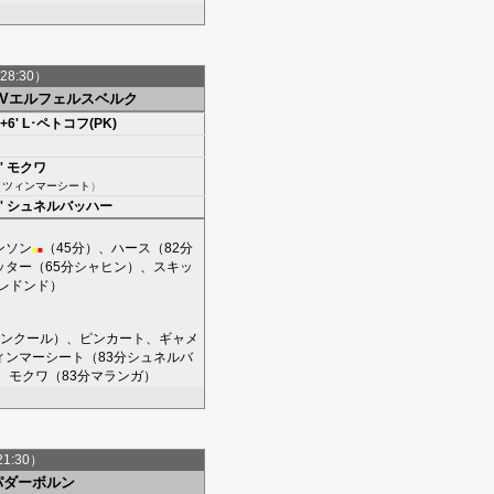
28:30）
SVエルフェルスベルク
+6'
L･ペトコフ(PK)
'
モクワ
（
ツィンマーシート
）
'
シュネルバッハー
ンソン
（45分）、
ハース
（82分
■
■
ッター
（65分
シャヒン
）、
スキッ
レドンド
）
ンクール
）、
ピンカート
、
ギャメ
ィンマーシート
（83分
シュネルバ
、
モクワ
（83分
マランガ
）
21:30）
パダーボルン