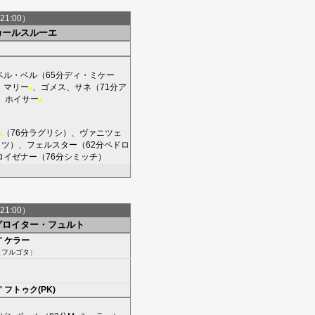
21:00）
カールスルーエ
ベル・ベル
（65分
ディ・ミケー
、
マリー
、
ゴメス
、
サネ
（71分
ア
■
、
ホイサー
■
（76分
ラグリシ
）、
ヴァニツェ
■
ッツ
）、
フェルスター
（62分
ペドロ
ロイゼナー
（76分
シミッチ
）
21:00）
グロイター・フュルト
'
ケラー
（
フルゴタ
）
'
フトゥク(PK)