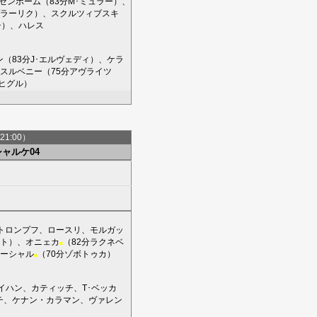
ゼンボーム
（83分
M･ミュラー
）、
ラーリク
）、
スクルツィブスキ
チ
）、
ハレス
ン
（83分
J･エルヴェディ
）、
ケラ
スルベニー
（75分
アヴライツ
ヒグル
）
21:00）
シャルケ04
トロンプフ
、
ロースリ
、
モルガッ
ト
）、
オニェカ
（82分
ラクネベ
■
ーシャル
（70分
ゾボトゥカ
）
■
イハン
、
カティッチ
、
T･ベッカ
チ
、
ケナン・カラマン
、
ヴァレン