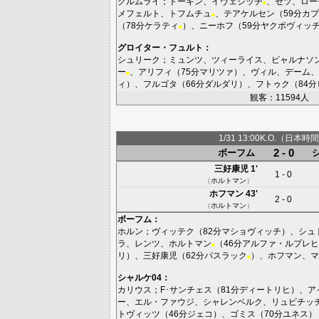
クルムライ
；
トーキン
、
イヴェジッチ
、
ゼツ
、
ロー
■
メフェルト
、
トフムチュ
、
テアケルセン
（59分
カプ
■
（78分
ケラティ
）、
ニーホフ
（59分
ヤクポヴィッ
■
グロイター・フュルト
：
シュリーク
；
ミュンツ
、
ツィーライス
、
ビャルナソ
ー
、
アリフィ
（75分
マリツァ
）、
ヴィル
、
デーム
、
■
ィ
）、
フルゴタ
（66分
ダルダリ
）、
フトゥク
（84分
観客：11594人
1/31 13:00K.O.（日本時間
2 - 0
ボーフム
三好康児
1'
1 - 0
（
ホルトマン
）
ホフマン
43'
2 - 0
（
ホルトマン
）
ボーフム
：
ホルン
；
ヴィッテク
（82分
マショヴィッチ
）、
シュ
ラ
、
レンツ
、
ホルトマン
（46分
アルファ・ルプレヒ
■
リ
）、
三好康児
（62分
パスラック
）、
ホフマン
、
マ
■
シャルケ04
：
カリウス
；
F･サンチェス
（81分
ディートリヒ
）、
ア
ー
、
エル・ファウジ
、
シャレンベルク
、
リュビチッ
トヴィッツ
（46分
ジェコ
）、
ゴミス
（70分
ユネス
）