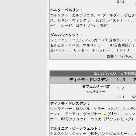
2 - 2
ヘルタ・ベルリン
：
エルンスト
；
カルボフニク
、
M･ダールダイ
、
ゲヒタ
ス
、
ゼギン
、
ヴィンクラー
（82分
ライストナー
）、
ー
）、
レーゼ
、
コフナツキ
（70分）
■
ダルムシュタット
：
シューエン
；
ニュルンベルガー
（91分
ホラント
）、
セルヒオ・ロペス
、
マルザイラー
（87分
古川陽介
）
■
分
パペラ
）、
リヒター
、
ホーンビー
、
リドベリ
■
■
■
観客：35776人
2/1 13:30K.O.（日本時間
1 - 1
ディナモ・ドレスデン
ダフェルナー
43'
1 - 0
（
シュテルナー
）
1 - 1
67
ディナモ・ドレスデン
：
シュライバー
；
ロシパル
、
ケラー
、
パウリ
、
シュテ
ーン
）、
アモアコ
、
ヴァグナー
（91分）、
レンマ
■
■
■
ナー
（83分
クチュケ
）、
ツェカ
（75分
フレリング
）
アルミニア・ビーレフェルト
：
ケルスケン
；
ジッカー
（46分
ハントヴェルカー
）、