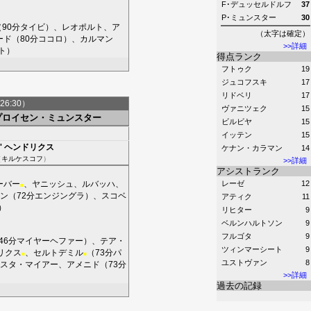
F･デュッセルドルフ
37
P･ミュンスター
30
（90分
タイビ
）、
レオポルト
、
ア
（太字は確定）
ード
（80分
ココロ
）、
カルマン
>>詳細
ト
）
得点ランク
フトゥク
19
ジュコフスキ
17
リドベリ
17
26:30）
ヴァニツェク
15
プロイセン・ミュンスター
ビルビヤ
15
イッテン
15
'
ヘンドリクス
ケナン・カラマン
14
（
キルケスコフ
）
>>詳細
アシストランク
ーバー
、
ヤニッシュ
、
ルバッハ
、
レーゼ
12
■
ン
（72分
エンジングラ
）、
スコベ
アティク
11
）
リヒター
9
ベルンハルトソン
9
フルゴタ
9
46分
マイヤーヘファー
）、
テア・
ツィンマーシート
9
リクス
、
セルトデミル
（73分
パ
■
■
ユストヴァン
8
スタ・マイアー
、
アメニド
（73分
>>詳細
過去の記録