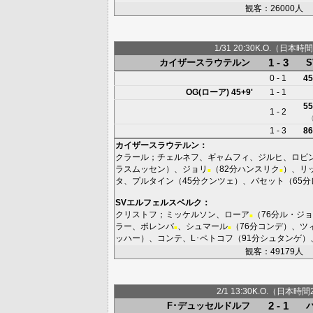
観客：26000人
1/31 20:30K.O.（日本時間
1 - 3
カイザースラウテルン
0 - 1
45
OG(ローア)
45+9'
1 - 1
55
1 - 2
1 - 3
86
カイザースラウテルン
：
クラール
；
チェルネフ
、
ギャムフィ
、
ジルヒ
、
ロビ
ラスムッセン
）、
ジョリ
（82分
ハンスリク
）、
リ
■
■
タ
、
プルタイン
（45分
クンツェ
）、
バセット
（65分
SVエルフェルスベルク
：
クリストフ
；
ミッケルソン
、
ローア
（76分
ル・ジョ
■
ラー
、
ポレンバ
、
シュマール
（76分
コンデ
）、
ツ
■
■
ッハー
）、
コンテ
、
L･ペトコフ
（91分
シュタンゲ
）
観客：49179人
2/1 13:30K.O.（日本時間
2 - 1
F･デュッセルドルフ