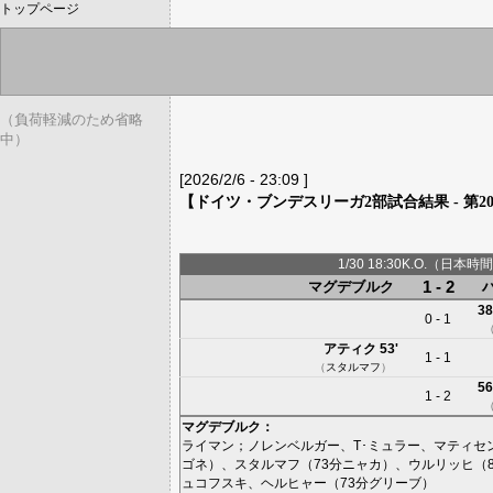
トップページ
（負荷軽減のため省略
中）
[2026/2/6 - 23:09 ]
【ドイツ・ブンデスリーガ2部試合結果 - 第2
1/30 18:30K.O.（日本時間
1 - 2
マグデブルク
38
0 - 1
アティク
53'
1 - 1
（
スタルマフ
）
56
1 - 2
マグデブルク
：
ライマン
；
ノレンベルガー
、
T･ミュラー
、
マティセ
ゴネ
）、
スタルマフ
（73分
ニャカ
）、
ウルリッヒ
（
ュコフスキ
、
ヘルヒャー
（73分
グリーブ
）