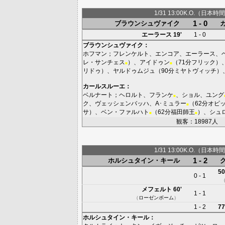
1/31 13:00K.O.（日本時間
1 - 0
ブラウンシュヴァイク
エーラース
19'
1 - 0
ブラウンシュヴァイク
：
ホフマン
；
フレンケルト
、
エンコア
、
エーラース
、
レ・サンチェス
）、
アイドゥン
（71分
フリック
）
■
■
リドゥ
）、
ヤルドゥムジュ
（90分
ミヤトヴィッチ
）
カールスルーエ
：
ベルナート
；
ヘロルト
、
フランケ
、
ショル
、
ユング
■
ク
、
ヴェッシェンバッハ
、
A･ミュラー
（62分
オピ
■
サ
）、
ベン・ファルハト
（62分
福田師王
）、
シュ
■
■
観客：18987人
1/31 13:00K.O.（日本時間
1 - 2
ホルシュタイン・キール
50
0 - 1
メフェルト
60'
1 - 1
（
ローゼンボーム
）
1 - 2
77
ホルシュタイン・キール
：