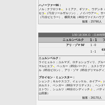
ハノーファー96
：
ノル
；
ナフロツキ
、
トミアク
、
ギツァ
、
ウデンネ
■
■
セコ
（71分
ソールザルソン
）、
ノイバウアー
、
サ
■
■
（71分
ピヒラー
）、
横田大祐
（46分
ヴァイスハウプ
観客：25790人
1/30 18:30K.O.（日本時間
1 - 1
ニュルンベルク
アリ・ゾマ
56'
1 - 0
63
1 - 1
ニュルンベルク
：
ライヒェルト
；
ユルマズ
、
ロチョシュヴィリ
、
グル
マルヒエフ
、
ベッカー
（85分
バーク
）、
ユストヴァ
■
ル
（85分
ビロン
）、
アリ・ゾマ
（85分
グリマルディ
プロイセン・ミュンスター
：
シェンク
；
キルケスコフ
、
イェッケル
、
ホイアー
（
■
ホルスト
、
ベンガー
（88分
マクリディス
）、
ヘンド
エトウ
）、
シュルツ
（46分
ロンディッチ
）、
バティ
■
山田新
）
観客：26170人