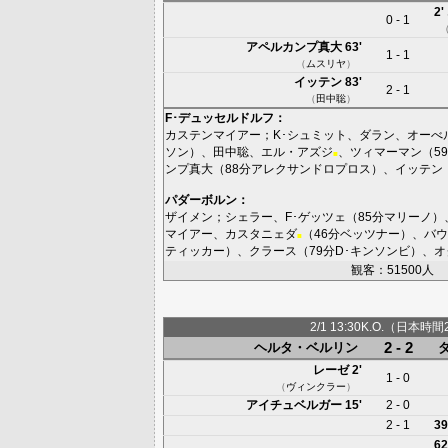
2'
0 - 1
アペルカンプ真大
63'
1 - 1
（
ムスリヤ
）
イッテン
83'
2 - 1
（
田中聡
）
F･デュッセルドルフ
：
カステンマイアー
；
K･シュミット
、
ダラン
、
オーべ
ソン
）、
田中聡
、
エル・アズジ
、
ツィマーマン
（5
■
ンプ真大
（88分
アレクサンドロプロス
）、
イッテン
パダーボルン
：
ザイメン
；
シェラー
、
F･ゲッツェ
（85分
マリーノ
）
マイアー
、
カスタニェダ
（46分
ベッツナー
）、
バウ
■
ティッカー
）、
クラース
（79分
D･キンソンビ
）、
オ
観客：51500人
2/1 13:30K.O.（日本時間
2 - 2
ヘルタ・ベルリン
レーゼ
2'
1 - 0
（
ヴィンクラー
）
アイチュベルガー
15'
2 - 0
2 - 1
39
62