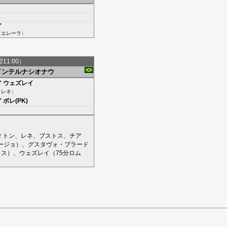
'
（
エレーラ
）
翌11:00）
インテルナシオナウ
'
ウェズレイ
（
レネ
）
'
ボレ(PK)
ィトン
、
レネ
、
ブストス
、
チア
ージョ
）、
グスタヴォ・プラード
メス
）、
ウェズレイ
（75分
ロム