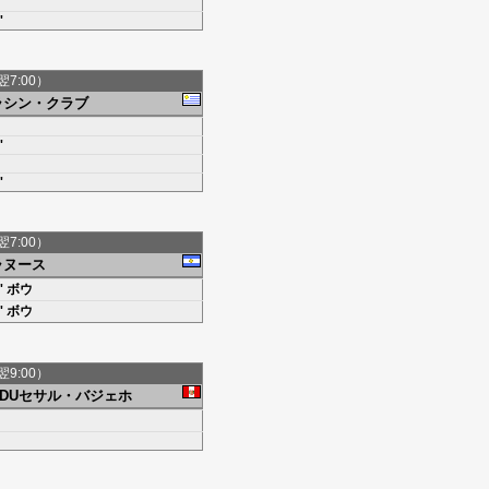
'
'
翌7:00）
ラシン・クラブ
'
'
翌7:00）
ラヌース
'
ボウ
'
ボウ
翌9:00）
CDUセサル・バジェホ