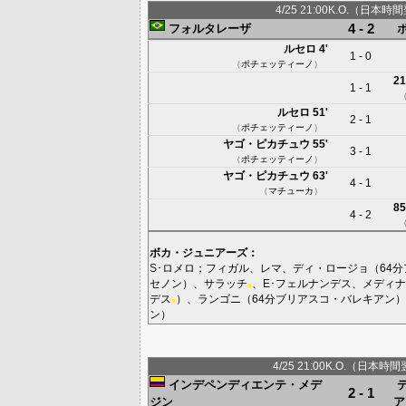
4/25 21:00K.O.（日本時間
4 - 2
フォルタレーザ
ルセロ
4'
1 - 0
（
ポチェッティーノ
）
21
1 - 1
ルセロ
51'
2 - 1
（
ポチェッティーノ
）
ヤゴ・ピカチュウ
55'
3 - 1
（
ポチェッティーノ
）
ヤゴ・ピカチュウ
63'
4 - 1
（
マチューカ
）
85
4 - 2
ボカ・ジュニアーズ
：
S･ロメロ
；
フィガル
、
レマ
、
ディ・ロージョ
（64分
セノン
）、
サラッチ
、
E･フェルナンデス
、
メディナ
■
デス
）、
ランゴニ
（64分
ブリアスコ・バレキアン
）
■
ン
）
4/25 21:00K.O.（日本時間
インデペンディエンテ・メデ
2 - 1
ジン
ア