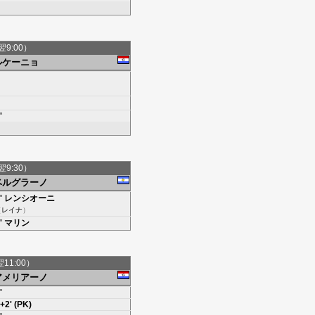
翌9:00）
ルケーニョ
'
翌9:30）
ベルグラーノ
'
レンシオーニ
（
レイナ
）
'
マリン
翌11:00）
アメリアーノ
'
+2' (PK)