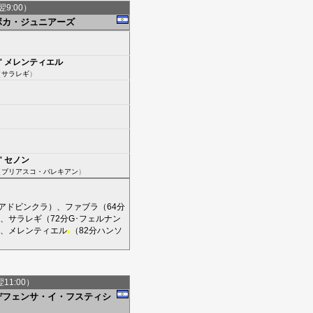
翌9:00）
ボカ・ジュニアーズ
'
メレンティエル
（
サラレギ
）
'
セノン
（
ブリアスコ・バレキアン
）
アドビンクラ
）、
ファブラ
（64分
、
サラレギ
（72分
G･フェルナン
、
メレンティエル
（82分
ハンソ
■
翌11:00）
デフェンサ・イ・フスティシ