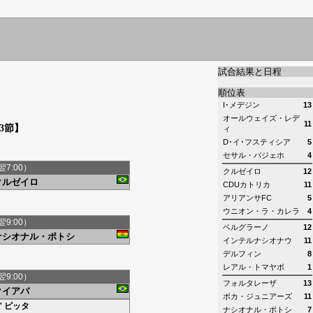
試合結果と日程
順位表
I･メデジン
13
オールウェイズ・レデ
11
3節】
ィ
D･イ･フスティシア
5
セサル・バジェホ
4
翌7:00）
クルゼイロ
12
クルゼイロ
CDUカトリカ
11
アリアンサFC
5
ウニオン・ラ・カレラ
4
翌9:00）
ベルグラーノ
12
ナシオナル・ポトシ
インテルナシオナウ
11
デルフィン
8
レアル・トマヤポ
1
翌9:00）
フォルタレーザ
13
クイアバ
ボカ・ジュニアーズ
11
'
ピッタ
ナシオナル・ポトシ
7