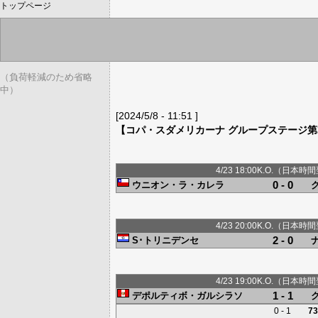
トップページ
（負荷軽減のため省略
中）
[2024/5/8 - 11:51 ]
【コパ・スダメリカーナ グループステージ第
4/23 18:00K.O.（日本時間
0 - 0
ウニオン・ラ・カレラ
4/23 20:00K.O.（日本時間
2 - 0
S･トリニデンセ
4/23 19:00K.O.（日本時間
1 - 1
デポルティボ・ガルシラソ
0 - 1
73