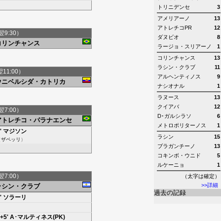
トリニデンセ
3
アメリアーノ
13
アトレチコPR
12
翌9:30）
ダヌビオ
8
コリンチャンス
ラージョ・スリアーノ
1
コリンチャンス
13
ラシン・クラブ
11
翌11:00）
アルヘンティノス
9
ウニベルシダ・カトリカ
ナシオナル
1
ラヌース
13
クイアバ
12
翌7:00）
D･ガルシラソ
6
アトレチコ・パラナエンセ
メトロポリターノス
1
'
マジソン
ラシン
15
（
ザペッリ
）
ブラガンチーノ
13
コキンボ・ウニド
5
ルケーニョ
1
翌7:00）
（太字は確定）
>>詳細
ラシン・クラブ
過去の記録
'
ソラーリ
+5'
A･マルティネス(PK)