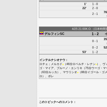
1'
1 - 0
22'
2 - 0
76
2 - 1
4/25 21:00K.O.（日本時間
1 - 2
デルフィンSC
35
0 - 1
0 - 2
52
53'
1 - 2
インテルナシオナウ
：
ロチェ
；
メルカド
（46分
ロベルチ・レナン
）、
ヴ
■
■
ゴ・マイア
、
ブルーノ・エンリキ
（75分
ウーゴ・マ
（63分
ルッカ
）、
マウリシオ
（86分
イゴール・ゴ
■
ロ
）、
ボレ
このトピックへのコメント：