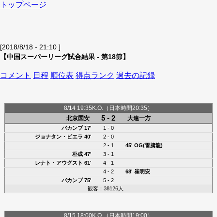
トップページ
[2018/8/18 - 21:10 ]
【中国スーパーリーグ試合結果 - 第18節】
コメント
日程
順位表
得点ランク
過去の記録
8/14 19:35K.O.（日本時間20:35）
5 - 2
北京国安
大連一方
バカンブ
17'
1 - 0
ジョナタン・ビエラ
40'
2 - 0
2 - 1
45'
OG(雷騰龍)
朴成
47'
3 - 1
レナト・アウグスト
61'
4 - 1
4 - 2
68'
崔明安
バカンブ
75'
5 - 2
観客：38126人
8/15 18:00K.O.（日本時間19:00）