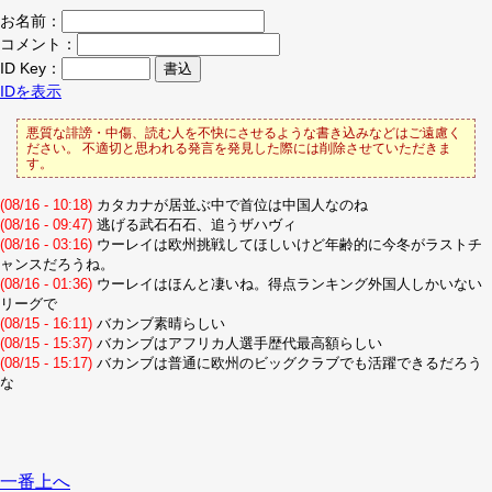
お名前：
コメント：
ID Key：
IDを表示
悪質な誹謗・中傷、読む人を不快にさせるような書き込みなどはご遠慮く
ださい。 不適切と思われる発言を発見した際には削除させていただきま
す。
(08/16 - 10:18)
カタカナが居並ぶ中で首位は中国人なのね
(08/16 - 09:47)
逃げる武石石石、追うザハヴィ
(08/16 - 03:16)
ウーレイは欧州挑戦してほしいけど年齢的に今冬がラストチ
ャンスだろうね。
(08/16 - 01:36)
ウーレイはほんと凄いね。得点ランキング外国人しかいない
リーグで
(08/15 - 16:11)
バカンブ素晴らしい
(08/15 - 15:37)
バカンブはアフリカ人選手歴代最高額らしい
(08/15 - 15:17)
バカンブは普通に欧州のビッグクラブでも活躍できるだろう
な
一番上へ