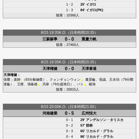
1 - 2
25'
イガロ
1 - 3
84'
イガロ(PK)
観客：10368人
8/15 19:35K.O.（日本時間20:35）
0 - 0
江蘇蘇寧
重慶力帆
観客：27469人
8/15 19:35K.O.（日本時間20:35）
0 - 0
天津権健
天津泰達
天津権健
：
張鷺
；
裴帥
（83分
蘇緣傑
）、
クォンギョンウォン
、
糜昊倫
、
張誠
、
王永珀
（79分
鄭
■
■
達倫
）、
王傑
、
張修維
、
呉偉
（79分
趙旭日
）、
パト
、
楊旭
■
■
観客：25815人
8/15 20:00K.O.（日本時間21:00）
0 - 5
河南建業
広州恒大
0 - 1
29'
アンデルソン・タリスカ
0 - 2
57'
郜林
0 - 3
65'
リカルド・グラル
0 - 4
86'
リカルド・グラル