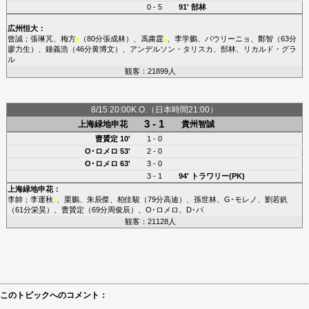
0 - 5
91'
郜林
広州恒大
：
曾誠
；
張琳芃
、
梅方
（80分
張成林
）、
馮粛霆
、
李学鵬
、
パウリーニョ
、
鄭智
（63分
■
■
廖力生
）、
鐘義浩
（46分
黄博文
）、
アンデルソン・タリスカ
、
郜林
、
リカルド・グラ
ル
観客：21899人
8/15 20:00K.O.（日本時間21:00）
3 - 1
上海緑地申花
貴州智誠
曹贇定
10'
1 - 0
O･ロメロ
53'
2 - 0
O･ロメロ
63'
3 - 0
3 - 1
94'
トラワリー(PK)
上海緑地申花
：
李帥
；
李運秋
、
栗鵬
、
朱辰傑
、
柏佳駿
（79分
高迪
）、
孫世林
、
G･モレノ
、
劉若釩
■
（61分
栄昊
）、
曹贇定
（69分
周俊辰
）、
O･ロメロ
、
D･バ
観客：21128人
このトピックへのコメント：