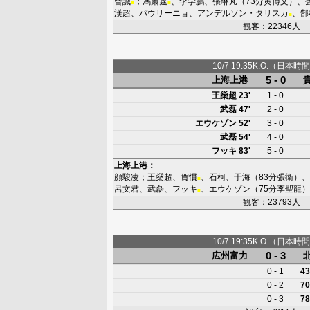
曾誠
；
馮粛霆
、
李学鵬
、
張琳芃
（73分
黄博文
）、
■
■
漢超
、
パウリーニョ
、
アンデルソン・タリスカ
、
郜
■
観客：22346人
10/7 19:35K.O.（日本時間
5 - 0
上海上港
王燊超
23'
1 - 0
武磊
47'
2 - 0
エウケゾン
52'
3 - 0
武磊
54'
4 - 0
フッキ
83'
5 - 0
上海上港
：
顔駿凌
；
王燊超
、
賀慣
、
石柯
、
于海
（83分
張衛
）、
■
呂文君
、
武磊
、
フッキ
、
エウケゾン
（75分
李聖龍
）
■
観客：23793人
10/7 19:35K.O.（日本時間
0 - 3
広州富力
0 - 1
43
0 - 2
70
0 - 3
78