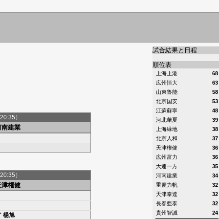
試合結果と日程
順位表
上海上港
68
広州恒大
63
山東魯能
58
北京国安
53
江蘇蘇寧
48
20:35）
河北華夏
39
河南建業
上海緑地
38
北京人和
37
天津権健
36
広州富力
36
大連一方
35
20:35）
河南建業
34
天津権健
重慶力帆
32
天津泰達
32
長春亜泰
32
貴州智誠
24
'
楊旭