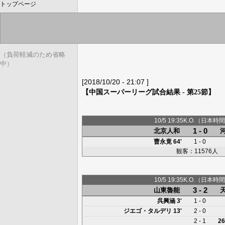
トップページ
（負荷軽減のため省略
中）
[2018/10/20 - 21:07 ]
【中国スーパーリーグ試合結果 - 第25節】
10/5 19:35K.O.（日本時間
1 - 0
北京人和
曹永竟
64'
1 - 0
観客：11576人
10/5 19:35K.O.（日本時間
3 - 2
山東魯能
呉興涵
3'
1 - 0
ジエゴ・タルデリ
13'
2 - 0
2 - 1
26