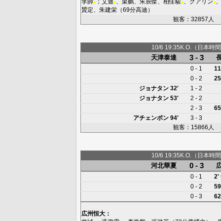
李帥
；
艾迪
、
栗鵬
、
朱辰傑
、
柏佳駿
、
グアリン
■
■
■
■
贇定
、
朱建栄
（69分
高迪
）
観客：32857人
10/6 19:35K.O.（日本時間
3 - 3
天津泰達
0 - 1
11
0 - 2
25
ジョナタン
32'
1 - 2
ジョナタン
53'
2 - 2
2 - 3
65
アチェンポン
94'
3 - 3
観客：15866人
10/6 19:35K.O.（日本時間
0 - 3
河北華夏
0 - 1
2'
0 - 2
59
0 - 3
62
広州恒大
：