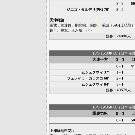
2 - 2
69
ジエゴ・タルデリ(PK)
76'
3 - 2
天津権健
：
張鷺
；
鄭達倫
、
劉奕鳴
、
裴帥
、
張誠
（59分
王暁龍
）
■
孫可
、
楊旭
、
王永珀
、
パト
観客：24890人
10/6 15:30K.O.（日本時間
3 - 1
大連一方
0 - 1
4'
ムシェクウィ
37'
1 - 1
フェレイラ・カラスコ
68'
2 - 1
ムシェクウィ
84'
3 - 1
観客：43579人
10/6 19:35K.O.（日本時間
0 - 1
重慶力帆
0 - 1
50
上海緑地申花
：