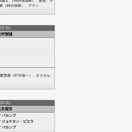
鄧涵文
（46分
張成林
）、
鄭智
、
于
■
林
（86分
徐新
）、
アラン
20:35）
貴州智誠
蔡慧康
（67分
張一
）、
オスカル
、
20:35）
北京国安
'
バカンブ
'
ジョナタン・ビエラ
'
バカンブ