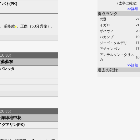
（太字は確定）
'
パト(PK)
>>詳細
得点ランク
武磊
27
イガロ
21
、
張修維
、
王傑
（53分
呉偉
）、
■
ザハヴィ
20
バカンブ
19
ジエゴ・タルデリ
17
アチェンポン
17
アンデルソン・タリス
16:30）
16
カ
江蘇蘇寧
>>詳細
パレッタ
過去の記録
20:35）
上海緑地申花
'
グアリン(PK)