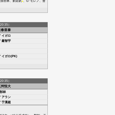
、
孫世林
、
劉若釩
、
G･モレノ
、
曹
■
20:35）
長春亜泰
'
イガロ
'
厳智宇
'
イガロ(PK)
20:35）
広州恒大
郜林
'
アラン
'
于漢超