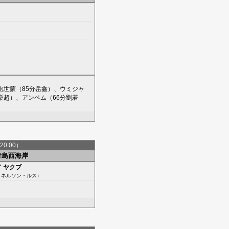
鮑世蒙
（85分
岳鑫
）、
ウミジャ
燊超
）、
アンペム
（66分
劉若
20:00）
青島西海岸
'
ヤクブ
（
ネルソン・ルス
）