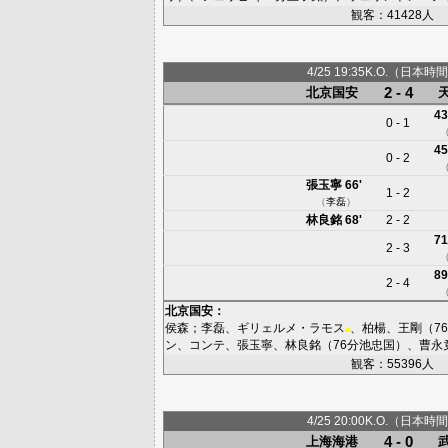
観客：41428人
4/25 19:35K.O.（日本時間
2 - 4
北京国安
43
0 - 1
45
0 - 2
張玉寧
66'
1 - 2
（
李磊
）
林良銘
68'
2 - 2
71
2 - 3
89
2 - 4
北京国安
：
侯森
；
李磊
、
ギリェルメ・ラモス
、
柏楊
、
王剛
（7
■
ン
、
コンテ
、
張玉寧
、
林良銘
（76分
池忠国
）、
曹永
観客：55396人
4/25 20:00K.O.（日本時間
4 - 0
上海海港