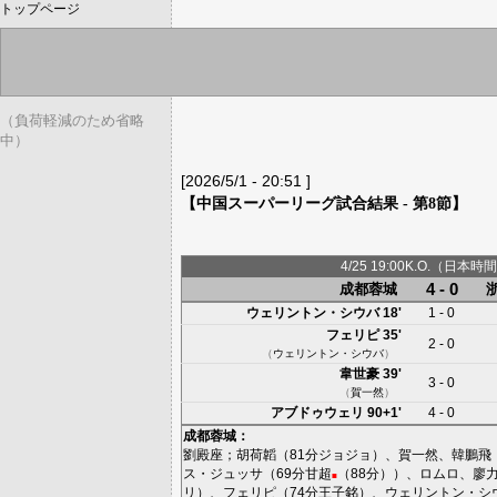
トップページ
（負荷軽減のため省略
中）
[2026/5/1 - 20:51 ]
【中国スーパーリーグ試合結果 - 第8節】
4/25 19:00K.O.（日本時間
4 - 0
成都蓉城
ウェリントン・シウバ
18'
1 - 0
フェリピ
35'
2 - 0
（
ウェリントン・シウバ
）
韋世豪
39'
3 - 0
（
賀一然
）
アブドゥウェリ
90+1'
4 - 0
成都蓉城
：
劉殿座
；
胡荷韜
（81分
ジョジョ
）、
賀一然
、
韓鵬飛
ス・ジュッサ
（69分
甘超
（88分））、
ロムロ
、
廖
■
リ
）、
フェリピ
（74分
王子銘
）、
ウェリントン・シ