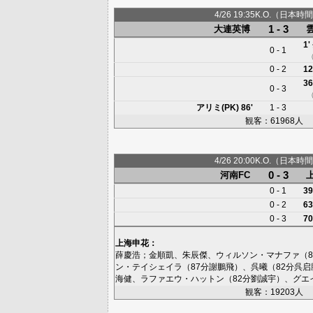
4/26 19:35K.O.（日本時間
1 - 3
大連英博
1'
0 - 1
0 - 2
12
36
0 - 3
アリミ(PK)
86'
1 - 3
観客：61968人
4/26 20:00K.O.（日本時間
0 - 3
河南FC
0 - 1
39
0 - 2
63
0 - 3
70
上海申花
：
薛慶浩
；
金順凱
、
朱辰傑
、
ウィルソン・マナファ
（8
ン・テイシェイラ
（87分
謝鵬飛
）、
呉曦
（82分
呉启
海健
、
ラファエウ・ハットン
（82分
劉誠宇
）、
グエ
観客：19203人