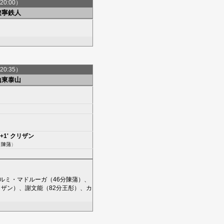
20:00）
遼寧鉄人
20:35）
山東泰山
+1'
クリザン
（
陳蒲
）
ルミ・マドルーガ
（46分
陳蒲
）、
リザン
）、
謝文能
（82分
王彤
）、
カ