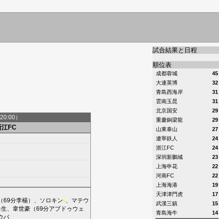
試合結果と日程
順位表
成都蓉城
45
大連英博
32
青島西海岸
31
雲南玉昆
31
北京国安
29
20:00）
重慶銅梁龍
29
浙江FC
山東泰山
27
遼寧鉄人
24
浙江FC
24
深圳新鵬城
23
上海申花
22
河南FC
22
上海海港
19
天津津門虎
17
（69分
李楊
）、
ソロキン
、
マテウ
■
武漢三鎮
15
力生
、
韋世豪
（69分
アブドゥウェ
青島海牛
14
ウバ