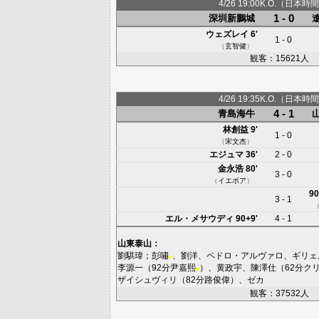
4/26 19:00K.O.（日本時間
1 - 0
深圳新鵬城
ウェズレイ
6'
1 - 0
（
玄智健
）
観客：15621人
4/26 19:35K.O.（日本時間
4 - 1
青島海牛
林創益
9'
1 - 0
（
宋文杰
）
エジュマ
36'
2 - 0
金永浩
80'
3 - 0
（
イエボア
）
90
3 - 1
エル・メサウディ
90+9'
4 - 1
山東泰山
：
劉騏瑋
；
彭嘯
、
劉洋
、
ペドロ・アルヴァロ
、
ギリェ
■
李源一
（92分
尹嘉熙
）、
黄政宇
、
陳澤仕
（62分
ク
■
ザイシュヴィリ
（82分
路俊偉
）、
ゼカ
観客：37532人