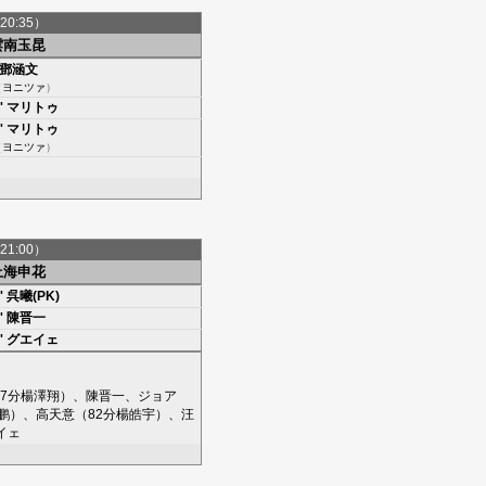
20:35）
雲南玉昆
鄧涵文
（
ヨニツァ
）
'
マリトゥ
'
マリトゥ
（
ヨニツァ
）
21:00）
上海申花
'
呉曦(PK)
'
陳晋一
'
グエイェ
7分
楊澤翔
）、
陳晋一
、
ジョア
鹏
）、
高天意
（82分
楊皓宇
）、
汪
イェ