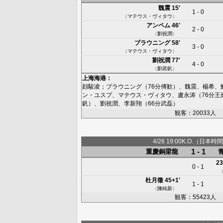
魏震
15'
1 - 0
（
マテウス・ヴィタウ
）
アンペム
46'
2 - 0
（
劉祝潤
）
ブラウニング
58'
3 - 0
（
マテウス・ヴィタウ
）
劉祝潤
77'
4 - 0
（
劉若釩
）
上海海港
：
顔駿凌
；
ブラウニング
（76分
傅歓
）、
魏震
、
楊希
、
ン・ユスプ
、
マテウス・ヴィタウ
、
盧永涛
（76分
王
釩
）、
劉祝潤
、
李新翔
（66分
武磊
）
観客：20033人
4/26 19:00K.O.（日本時間
1 - 1
重慶銅梁龍
23
0 - 1
杜月徵
45+1'
1 - 1
（
陳純新
）
観客：55423人