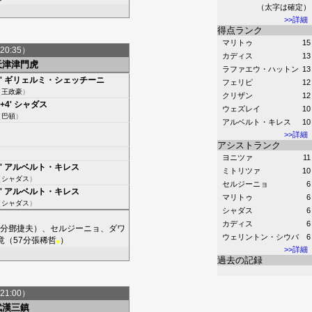
（太字は確定）
>>詳細
得点ランク
マリトゥ
15
20:35）
カディス
13
天津津門虎
ラファエウ・ハットン
13
'
ギリェルミ・シェッチーニ
フェリピ
12
（
王政豪
）
クリザン
12
+4'
シャダス
ウェズレイ
10
（
巴頓
）
アルベルト・キレス
10
>>詳細
アシストランク
ヨニツァ
11
'
アルベルト・キレス
ミトリツァ
10
（
シャダス
）
セルジーニョ
6
'
アルベルト・キレス
マリトゥ
6
（
シャダス
）
シャダス
6
カディス
6
6分
鄧捷夫
）、
セルジーニョ
、
ダワ
ウェリントン・シウバ
6
竟
（57分
張稀哲
）
■
>>詳細
過去の記録
21:00）
武漢三鎮