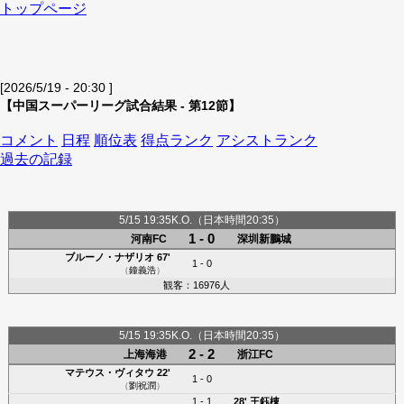
トップページ
[2026/5/19 - 20:30 ]
【中国スーパーリーグ試合結果 - 第12節】
コメント
日程
順位表
得点ランク
アシストランク
過去の記録
5/15 19:35K.O.（日本時間20:35）
1 - 0
河南FC
深圳新鵬城
ブルーノ・ナザリオ
67'
1 - 0
（
鐘義浩
）
観客：16976人
5/15 19:35K.O.（日本時間20:35）
2 - 2
上海海港
浙江FC
マテウス・ヴィタウ
22'
1 - 0
（
劉祝潤
）
1 - 1
28'
王鈺棟