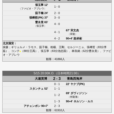
張玉寧
12'
1 - 0
（
ファビオ・アブレウ
）
茹子楠
24'
2 - 0
張稀哲(PK)
37'
3 - 0
曹永竟
65'
4 - 0
（
張玉寧
）
67'
宋文杰
4 - 1
（
宋龍
）
4 - 2
90+4'
顔卓彬
北京国安
：
侯森
；
ギリェルメ・ラモス
、
茹子楠
、
柏楊
、
王剛
、
セルジーニョ
、
張稀哲
（83分
李
磊
）、
コンテ
（88分
王禹
）、
張玉寧
（83分
池忠国
）、
林良銘
（62分
曹永竟
）、
ファビ
■
オ・アブレウ
観客：41866人
5/15 20:00K.O.（日本時間21:00）
2 - 3
大連英博
青島西海岸
0 - 1
22'
ヤクブ(PK)
スタンチュ
52'
1 - 1
69'
ダヴィジソン
1 - 2
（
何龍海
）
1 - 3
90+4'
ネルソン・ルス
アチェンポン
90+7'
2 - 3
観客：61910人