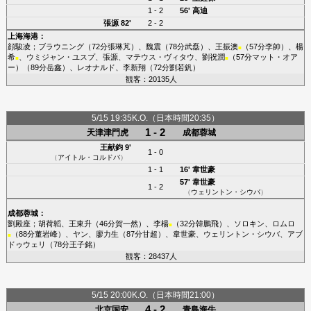
1 - 2
56'
高迪
張源
82'
2 - 2
上海海港
：
顔駿凌
；
ブラウニング
（72分
張琳芃
）、
魏震
（78分
武磊
）、
王振澳
（57分
李帥
）、
楊
■
希
、
ウミジャン・ユスプ
、
張源
、
マテウス・ヴィタウ
、
劉祝潤
（57分
マット・オア
■
■
ー
）（89分
岳鑫
）、
レオナルド
、
李新翔
（72分
劉若釩
）
観客：20135人
5/15 19:35K.O.（日本時間20:35）
1 - 2
天津津門虎
成都蓉城
王献鈞
9'
1 - 0
（
アイトル・コルドバ
）
1 - 1
16'
韋世豪
57'
韋世豪
1 - 2
（
ウェリントン・シウバ
）
成都蓉城
：
劉殿座
；
胡荷韜
、
王東升
（46分
賀一然
）、
李楊
（32分
韓鵬飛
）、
ソロキン
、
ロムロ
■
（88分
董岩峰
）、
ヤン
、
廖力生
（87分
甘超
）、
韋世豪
、
ウェリントン・シウバ
、
アブ
■
ドゥウェリ
（78分
王子銘
）
観客：28437人
5/15 20:00K.O.（日本時間21:00）
4 - 2
北京国安
青島海牛