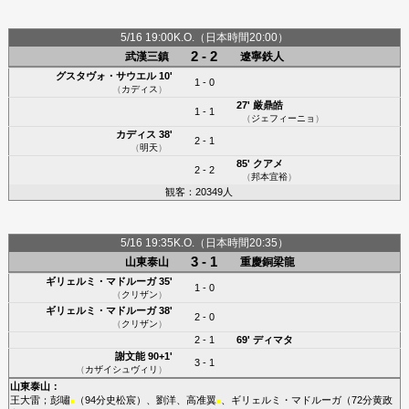
5/16 19:00K.O.（日本時間20:00）
2 - 2
武漢三鎮
遼寧鉄人
グスタヴォ・サウエル
10'
1 - 0
（
カディス
）
27'
厳鼎皓
1 - 1
（
ジェフィーニョ
）
カディス
38'
2 - 1
（
明天
）
85'
クアメ
2 - 2
（
邦本宜裕
）
観客：20349人
5/16 19:35K.O.（日本時間20:35）
3 - 1
山東泰山
重慶銅梁龍
ギリェルミ・マドルーガ
35'
1 - 0
（
クリザン
）
ギリェルミ・マドルーガ
38'
2 - 0
（
クリザン
）
2 - 1
69'
ディマタ
謝文能
90+1'
3 - 1
（
カザイシュヴィリ
）
山東泰山
：
王大雷
；
彭嘯
（94分
史松宸
）、
劉洋
、
高准翼
、
ギリェルミ・マドルーガ
（72分
黄政
■
■