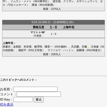
宇
）、
イムラン・メメト
（46分
陳澤仕
）、
謝文能
、
クリザン
、
カザイシュヴィリ
、
ゼ
カ
（72分
メルキース
）、
陳蒲
（90分
段劉愚
）
観客：22761人
5/16 20:00K.O.（日本時間21:00）
1 - 0
雲南玉昆
上海申花
マリトゥ
66'
1 - 0
（
叶楚貴
）
上海申花
：
薛慶浩
；
金順凱
、
朱辰傑
、
楊澤翔
、
陳晋一
（83分
楊帥
）、
呉启鹏
、
呉曦
、
汪海健
（55
■
分
徐皓陽
）、
楊皓宇
（83分
王世龍
）、
ラファエウ・ハットン
、
謝鵬飛
（69分
韓嘉文
）
観客：22531人
このトピックへのコメント：
お名前：
コメント：
ID Key：
IDを表示