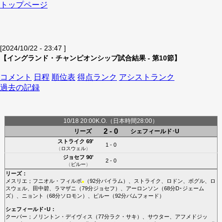
トップページ
[2024/10/22 - 23:47 ]
【イングランド・チャンピオンシップ試合結果 - 第10節】
コメント
日程
順位表
得点ランク
アシストランク
過去の記録
10/18 20:00K.O.（日本時間28:00）
2 - 0
リーズ
シェフィールド･U
ストライク
69'
1 - 0
（
ロスウェル
）
ジョセフ
90'
2 - 0
（
ピルー
）
リーズ
：
メスリエ
；
フニオル・フィルポ
（92分
バイラム
）、
ストライク
、
ロドン
、
ボグル
、
ロ
■
スウェル
、
田中碧
、
ラマザニ
（79分
ジョセフ
）、
アーロンソン
（68分
D･ジェーム
ズ
）、
ニョント
（68分
ソロモン
）、
ピルー
（92分
バムフォード
）
シェフィールド･U
：
クーパー
；
ノリントン・デイヴィス
（77分
ラク・サキ
）、
サウター
、
アフメドジッ