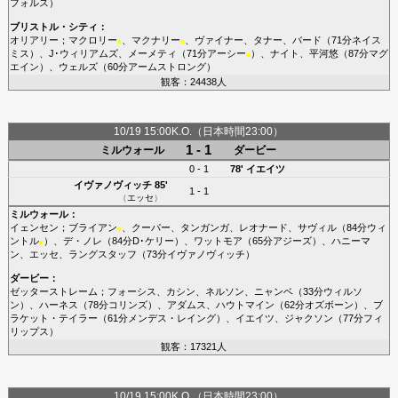
フォルス
）
ブリストル・シティ
：
オリアリー
；
マクロリー
、
マクナリー
、
ヴァイナー
、
タナー
、
バード
（71分
ネイス
■
■
ミス
）、
J･ウィリアムズ
、
メーメティ
（71分
アーシー
）、
ナイト
、
平河悠
（87分
マグ
■
エイン
）、
ウェルズ
（60分
アームストロング
）
観客：24438人
10/19 15:00K.O.（日本時間23:00）
1 - 1
ミルウォール
ダービー
0 - 1
78'
イエイツ
イヴァノヴィッチ
85'
1 - 1
（
エッセ
）
ミルウォール
：
イェンセン
；
ブライアン
、
クーパー
、
タンガンガ
、
レオナード
、
サヴィル
（84分
ウィ
■
ントル
）、
デ・ノレ
（84分
D･ケリー
）、
ワットモア
（65分
アジーズ
）、
ハニーマ
■
ン
、
エッセ
、
ラングスタッフ
（73分
イヴァノヴィッチ
）
ダービー
：
ゼッターストレーム
；
フォーシス
、
カシン
、
ネルソン
、
ニャンベ
（33分
ウィルソ
ン
）、
ハーネス
（78分
コリンズ
）、
アダムス
、
ハウトマイン
（62分
オズボーン
）、
ブ
ラケット・テイラー
（61分
メンデス・レイング
）、
イエイツ
、
ジャクソン
（77分
フィ
リップス
）
観客：17321人
10/19 15:00K.O.（日本時間23:00）