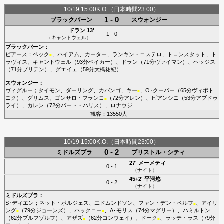
10/19 15:00K.O.（日本時間23:00）
1 - 0
ブラックバーン
スウォンジー
ドラン
13'
1 - 0
（
キャントウェル
）
ブラックバーン
：
ピアース
；
ベック
、
ハイアム
、
カーター
、
ランキン・コステロ
、
トロンスタット
、
ト
■
ラヴィス
、
キャントウェル
（93分
ベイカー
）、
ドラン
（71分
ヴァイマン
）、
ヘッジス
（71分
ブリテン
）、
グエイェ
（59分
大橋祐紀
）
スウォンジー
：
ヴィグルー
；
タイモン
、
ダーリング
、
カバンゴ
、
キー
、
O･クーパー
（65分
ヴィポト
■
ニク
）、
グリムス
、
ゴンサロ・フランコ
（72分
アレン
）、
ビアンシニ
（53分
アブドゥ
■
ライ
）、
カレン
（72分
パート・ハリス
）、
ロナウジ
観客：13550人
10/19 15:00K.O.（日本時間23:00）
0 - 2
ミドルズブラ
ブリストル・シティ
27'
メーメティ
0 - 1
（
ナイト
）
45+2'
平河悠
0 - 2
（
ナイト
）
ミドルズブラ
：
S･ディエン
；
ネット・ボルジェス
、
エドムンドソン
、
ファン・デン・ベルフ
、
アイリ
■
ング
（79分
ジョーンズ
）、
ハックニー
、
A･モリス
（74分
マグリー
）、
ハミルトン
■
■
（62分
ブルフゾルフ
）、
アザズ
（62分
コンウェイ
）、
ドーク
、
ラッテ・ラス
（79分
■
■