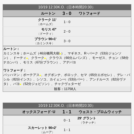
10/19 12:30K.O.（日本時間20:30）
3 - 0
ルートン
ワトフォード
クラーク
11'
1 - 0
（
ホームズ
）
モリス
47'
2 - 0
（
ドーティ
）
ブラウン
90+1'
3 - 0
（
カミンスキ
）
ルートン
：
カミンスキ
；
ホームズ
（46分
橋岡大樹
）、
マギネス
、
R･バーク
（53分
ジョンソ
■
ン
）、
ドーティ
、
クラーク
、
クラウス
（66分
ムパンズ
）、
モーゼス
、
チョン
（58分
■
■
ナカンバ
）、
モリス
（67分
ブラウン
）、
アデバヨ
ワトフォード
：
バッハマン
；
ポーテアス
、
オグボンナ
、
ポロック
、
セマ
（65分
エボセレ
）、
デレ・バ
■
シル
（82分
インス
）、
シソコ
、
カイェンべ
（53分
バー
）、
アンドルース
（82分
ヴァ
タ
）、
バヨ
（52分
ジェビソン
）、
チャクヴェターゼ
■
観客：11758人
10/19 12:30K.O.（日本時間20:30）
1 - 1
オックスフォード･U
ウェスト・ブロムウィッチ
29'
グラント
0 - 1
（
ラチッチ
）
スカーレット
90+2'
1 - 1
（
ムーア
）