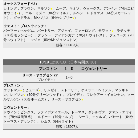
オックスフォード･U
：
カミング
；
ブラウン
、
ネルソン
、
ムーア
、
キオソ
、
ヴォークス
、
デンベレ
（74分
エビ
■
オウェイ
）、
エル・ミズニ
（84分
デイル
）、
ルベン・ロドリゲス
（64分
スカーレッ
■
ト
）、
グッドラム
、
M･ハリス
（64分
シブリー
）
■
ウェスト・ブロムウィッチ
：
パーマー
；
ヘッゲム
、
バートリー
、
アジャイ
、
ファーロング
、
モワット
、
ラチッチ
■
（83分
モランビー
）、
グラント
、
ディアンガナ
（70分
J･ウォレス
）、
フェローズ
（70
分
スウィフト
）、
マジャ
（83分
M･ジョンストン
）
観客：11453人
10/19 12:30K.O.（日本時間20:30）
1 - 0
プレストン
コヴェントリー
リース・ヤコブセン
72'
1 - 0
（
ブレイディ
）
プレストン
：
ウッドマン
；
ヒューズ
、
リンゼイ
、
ストーリー
、
ケスラー・ヘイデン
、
マッキャ
■
■
ン
、
レドソン
（60分
グリーンウッド
）、
ブレイディ
、
フレケアー・イェンセン
、
ソー
■
ルザルソン
（68分
ホームズ
）、
リース・ヤコブセン
■
コヴェントリー
：
ドヴィン
；
ビンクス
、
ラティボディエール
、
トーマス
、
ダシルヴァ
、
ファン・エワイ
ク
（79分
坂元達裕
）、
ルドーニ
（79分
トルプ
）、
シーフ
、
エクルズ
、
バセット
（64分
トーマス・アサンテ
）、
シムス
（64分
ライト
）
観客：15907人