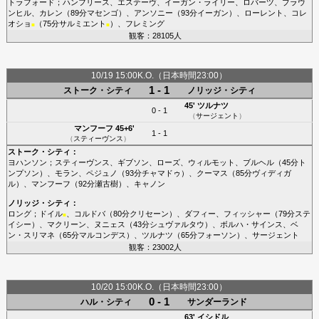
トラフォード
；
ハンフリース
、
エステーヴ
、
イーガン・ライリー
、
ロバーツ
、
ブラウ
ンヒル
、
カレン
（89分
マセンゴ
）、
アンソニー
（93分
イーガン
）、
ローレント
、
コレ
オショ
（75分
サルミエント
）、
フレミング
■
■
観客：28105人
10/19 15:00K.O.（日本時間23:00）
1 - 1
ストーク・シティ
ノリッジ・シティ
45'
ツルナツ
0 - 1
（
サージェント
）
マンフーフ
45+6'
1 - 1
（
スティーヴンス
）
ストーク・シティ
：
ヨハンソン
；
スティーヴンス
、
ギブソン
、
ローズ
、
ウィルモット
、
ブルヘル
（45分
ト
ンプソン
）、
モラン
、
ペジュノ
（93分
チャマドゥ
）、
クーマス
（85分
ヴィディガ
ル
）、
マンフーフ
（92分
瀬古樹
）、
キャノン
ノリッジ・シティ
：
ロング
；
ドイル
、
コルドバ
（80分
クリセーン
）、
ダフィー
、
フィッシャー
（79分
ステ
■
イシー
）、
マクリーン
、
ヌニェス
（43分
シュヴァルタウ
）、
ボルハ・サインス
、
ベ
ン・スリマネ
（65分
マルコンデス
）、
ツルナツ
（65分
フォーソン
）、
サージェント
観客：23002人
10/20 15:00K.O.（日本時間23:00）
0 - 1
ハル・シティ
サンダーランド
63'
イシドル