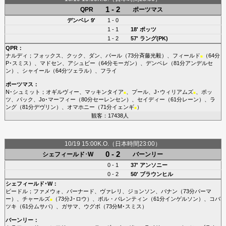
1 - 2
QPR
ポーツマス
デンベレ
9'
1 - 0
1 - 1
18'
ポッツ
1 - 2
57'
ラング(PK)
QPR
：
ナルディ
；
フォックス
、
クック
、
ダン
、
パール
（73分
斉藤光毅
）、
フィールド
（64分
■
P･スミス
）、
マドセン
、
アシュビー
（64分
モーガン
）、
デンベレ
（81分
アンデルセ
ン
）、
シャイール
（64分
ツェラル
）、
フライ
ポーツマス
：
N･シュミット
；
オギルヴィー
、
マッキンタイア
、
プール
、
J･ウィリアムズ
、
ポッ
■
■
ツ
、
パック
、
Jo･マーフィー
（80分
セーレンセン
）、
セイディー
（61分
レーン
）、
ラ
ング
（81分
デヴリン
）、
オマホニー
（71分
イェンギ
）
■
観客：17438人
10/19 15:00K.O.（日本時間23:00）
0 - 2
シェフィールド･W
バーンリー
0 - 1
37'
アンソニー
0 - 2
50'
ブラウンヒル
シェフィールド･W
：
ビードル
；
ファメウォ
、
バーナード
、
ヴァレリ
、
ジョンソン
、
バナン
（73分
パーマ
ー
）、
チャールズ
（73分
J･ロウ
）、
ポル・バレンティン
（61分
インゲルソン
）、
コバ
■
ツキ
（61分
ムサバ
）、
ガサマ
、
ウグボ
（73分
M･スミス
）
バーンリー
：