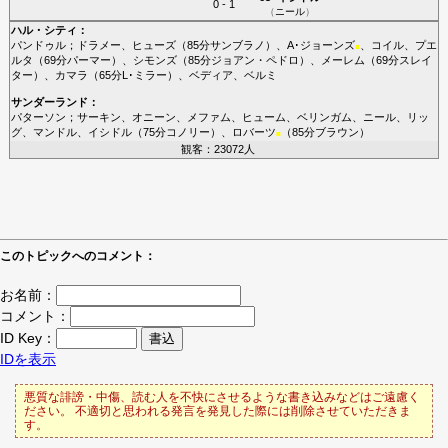
0 - 1
（
ニール
）
ハル・シティ
：
パンドゥル
；
ドラメー
、
ヒューズ
（85分
サンブラノ
）、
A･ジョーンズ
、
コイル
、
プエ
■
ルタ
（69分
パーマー
）、
シモンズ
（85分
ジョアン・ペドロ
）、
メーレム
（69分
スレイ
ター
）、
カマラ
（65分
L･ミラー
）、
ベディア
、
ベルミ
サンダーランド
：
パターソン
；
サーキン
、
オニーン
、
メファム
、
ヒューム
、
ベリンガム
、
ニール
、
リッ
グ
、
マンドル
、
イシドル
（75分
コノリー
）、
ロバーツ
（85分
ブラウン
）
■
観客：23072人
このトピックへのコメント：
お名前：
コメント：
ID Key：
IDを表示
悪質な誹謗・中傷、読む人を不快にさせるような書き込みなどはご遠慮く
ださい。 不適切と思われる発言を発見した際には削除させていただきま
す。