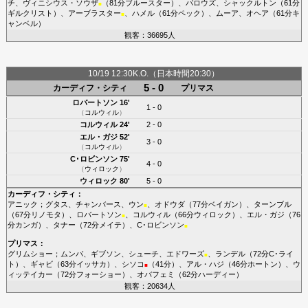
チ
、
ヴィニシウス・ソウザ
（81分
ブルースター
）、
バロウズ
、
シャックルトン
（61分
■
ギルクリスト
）、
アーブラスター
、
ハメル
（61分
ペック
）、
ムーア
、
オヘア
（61分
キ
■
ャンベル
）
観客：36695人
10/19 12:30K.O.（日本時間20:30）
5 - 0
カーディフ・シティ
プリマス
ロバートソン
16'
1 - 0
（
コルウィル
）
コルウィル
24'
2 - 0
エル・ガジ
52'
3 - 0
（
コルウィル
）
C･ロビンソン
75'
4 - 0
（
ウィロック
）
ウィロック
80'
5 - 0
カーディフ・シティ
：
アニック
；
グタス
、
チャンバース
、
ウン
、
オドウダ
（77分
ベイガン
）、
ターンブル
■
（67分
リノモタ
）、
ロバートソン
、
コルウィル
（66分
ウィロック
）、
エル・ガジ
（76
■
分
カンガ
）、
タナー
（72分
メイテ
）、
C･ロビンソン
■
プリマス
：
グリムショー
；
ムンバ
、
ギブソン
、
シューチ
、
エドワーズ
、
ランデル
（72分
C･ライ
■
ト
）、
ギャビ
（63分
イッサカ
）、
シソコ
（41分）、
アル・ハジ
（46分
ホートン
）、
ウ
■
ィッテイカー
（72分
フォーショー
）、
オバフェミ
（62分
ハーディー
）
観客：20634人