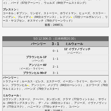
ィ
）、
バード
（57分
アーシー
）、
ウェルズ
（84分
アームストロング
）
プレストン
：
コーネル
；
ギブソン
、
リンゼイ
、
ストーリー
、
ホワイトマン
、
ヒューズ
、
ケスラー・
ヘイデン
、
ブレイディ
（84分
エヴァンス
）、
レドソン
（72分
ソールザルソン
）、
リ
■
■
■
ース・ヤコブセン
、
オスマイッチ
（78分
グリーンウッド
）
観客：24987人
5/3 12:30K.O.（日本時間20:30）
3 - 1
バーンリー
ミルウォール
11'
イヴァノヴィッチ
0 - 1
（
ハニーマン
）
ブラウンヒル
13'
1 - 1
（
バーンズ
）
アンソニー
65'
2 - 1
（
イーガン・ライリー
）
ブラウンヒル
90+3'
3 - 1
バーンリー
：
トラフォード
；
ルーカス・ピレス
、
エステーヴ
、
イーガン・ライリー
、
ロバーツ
、
カ
レン
、
ブラウンヒル
、
アンソニー
、
メジブリ
（84分
ローレント
）、
エドワーズ
（79分
■
サルミエント
）、
バーンズ
（79分
フォスター
）
ミルウォール
：
エヴァンズ
；
スタージ
、
クーパー
、
タンガンガ
、
クラマ
（77分
ウィントル
）、
サヴィ
ル
（84分
ラングスタッフ
）、
デ・ノレ
（63分
カンドル
）、
アジーズ
、
イヴァノヴィッ
チ
（77分
エマク
）、
ハニーマン
（77分
レオナード
）、
コバーン
観客：21485人