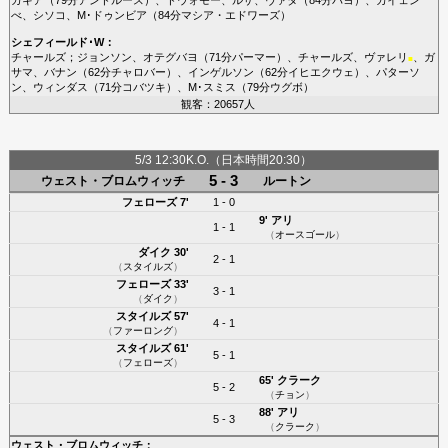
べ
、
シソコ
、
M･ドゥンビア
（84分
マシア・エドワーズ
）
シェフィールド･W
：
チャールズ
；
ジョンソン
、
オテグバヨ
（71分
パーマー
）、
チャールズ
、
ヴァレリ
、
ガ
■
サマ
、
バナン
（62分
チャロバー
）、
インゲルソン
（62分
イヒエクウェ
）、
パターソ
ン
、
ウィンダス
（71分
コバツキ
）、
M･スミス
（79分
ウグボ
）
観客：20657人
5/3 12:30K.O.（日本時間20:30）
5 - 3
ウェスト・ブロムウィッチ
ルートン
フェローズ
7'
1 - 0
9'
アリ
1 - 1
（
オースゴール
）
ダイク
30'
2 - 1
（
スタイルズ
）
フェローズ
33'
3 - 1
（
ダイク
）
スタイルズ
57'
4 - 1
（
ファーロング
）
スタイルズ
61'
5 - 1
（
フェローズ
）
65'
クラーク
5 - 2
（
チョン
）
88'
アリ
5 - 3
（
クラーク
）
ウェスト・ブロムウィッチ
：