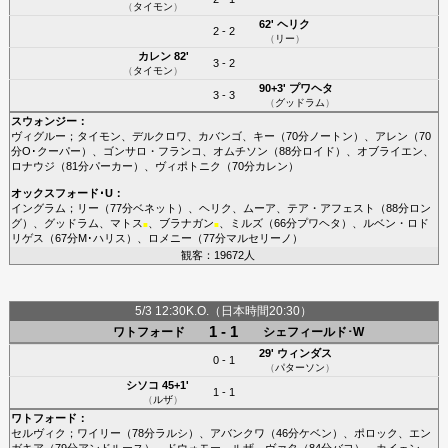
（
タイモン
）
62'
ヘリク
2 - 2
（
リー
）
カレン
82'
3 - 2
（
タイモン
）
90+3'
プワヘタ
3 - 3
（
グッドラム
）
スウォンジー
：
ヴィグルー
；
タイモン
、
デルクロワ
、
カバンゴ
、
キー
（70分
ノートン
）、
アレン
（70
分
O･クーパー
）、
ゴンサロ・フランコ
、
オムチソン
（88分
ロイド
）、
オブライエン
、
ロナウジ
（81分
パーカー
）、
ヴィポトニク
（70分
カレン
）
オックスフォード･U
：
イングラム
；
リー
（77分
ベネット
）、
ヘリク
、
ムーア
、
テア・アフェスト
（88分
ロン
グ
）、
グッドラム
、
マトス
、
ブラナガン
、
ミルズ
（66分
プワヘタ
）、
ルベン・ロド
■
■
リゲス
（67分
M･ハリス
）、
ロメニー
（77分
マルセリーノ
）
観客：19672人
5/3 12:30K.O.（日本時間20:30）
1 - 1
ワトフォード
シェフィールド･W
29'
ウィンダス
0 - 1
（
パターソン
）
シソコ
45+1'
1 - 1
（
ルザ
）
ワトフォード
：
セルヴィク
；
ワイリー
（78分
ラルシ
）、
アバンクワ
（46分
ケベン
）、
ポロック
、
エン
ガキア
（79分
アンドルース
）、
ドウォモー
、
ルザ
、
ヴァタ
（84分
バヨ
）、
カイェン