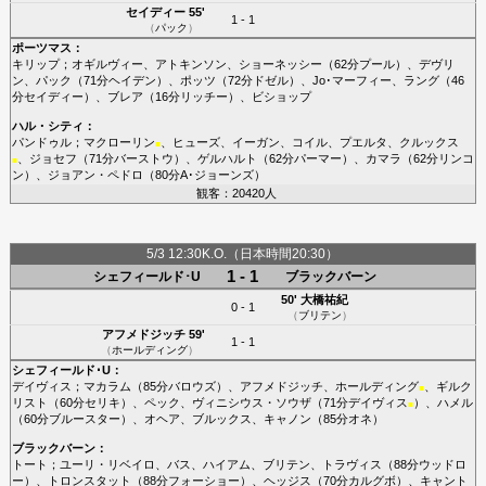
セイディー
55'
1 - 1
（
パック
）
ポーツマス
：
キリップ
；
オギルヴィー
、
アトキンソン
、
ショーネッシー
（62分
プール
）、
デヴリ
ン
、
パック
（71分
ヘイデン
）、
ポッツ
（72分
ドゼル
）、
Jo･マーフィー
、
ラング
（46
分
セイディー
）、
ブレア
（16分
リッチー
）、
ビショップ
ハル・シティ
：
パンドゥル
；
マクローリン
、
ヒューズ
、
イーガン
、
コイル
、
プエルタ
、
クルックス
■
、
ジョセフ
（71分
バーストウ
）、
ゲルハルト
（62分
パーマー
）、
カマラ
（62分
リンコ
■
ン
）、
ジョアン・ペドロ
（80分
A･ジョーンズ
）
観客：20420人
5/3 12:30K.O.（日本時間20:30）
1 - 1
シェフィールド･U
ブラックバーン
50'
大橋祐紀
0 - 1
（
ブリテン
）
アフメドジッチ
59'
1 - 1
（
ホールディング
）
シェフィールド･U
：
デイヴィス
；
マカラム
（85分
バロウズ
）、
アフメドジッチ
、
ホールディング
、
ギルク
■
リスト
（60分
セリキ
）、
ペック
、
ヴィニシウス・ソウザ
（71分
デイヴィス
）、
ハメル
■
（60分
ブルースター
）、
オヘア
、
ブルックス
、
キャノン
（85分
オネ
）
ブラックバーン
：
トート
；
ユーリ・リベイロ
、
バス
、
ハイアム
、
ブリテン
、
トラヴィス
（88分
ウッドロ
ー
）、
トロンスタット
（88分
フォーショー
）、
ヘッジス
（70分
カルグボ
）、
キャント