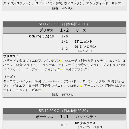
ス
（33分
ロウラー
）、
ロバートソン
（69分
ウィロック
）、
アシュフォード
、
サレフ
観客：26581人
5/3 12:30K.O.（日本時間20:30）
1 - 2
プリマス
リーズ
OG(バイラム)
18'
1 - 0
1 - 1
53'
ニョント
90+1'
ソロモン
1 - 2
（
ニョント
）
プリマス
：
ハザード
；
タロヴィエロフ
、
パウルソン
、
シューチ
（79分
カティッチ
）、
ムンバ
、
ロ
■
バーツ
（67分
C･ライト
）、
ランデル
、
エドワーズ
（79分
ソリノラ
）、
ブンドゥ
（81分
バイドゥー
）、
ハーディー
、
ティジャニ
（67分
ボアテング
）
■
リーズ
：
ダーロウ
；
バイラム
（69分
ヴェーバー
）、
アンパドゥ
、
ロドン
、
ボグル
（90分
ジョセ
フ
）、
グルエフ
、
田中碧
（79分
ラマザニ
）、
ソロモン
、
アーロンソン
（79分
バムフォ
■
ード
）、
ニョント
、
ピルー
■
観客：16758人
5/3 12:30K.O.（日本時間20:30）
1 - 1
ポーツマス
ハル・シティ
18'
クルックス
0 - 1
（
ジョアン・ペドロ
）