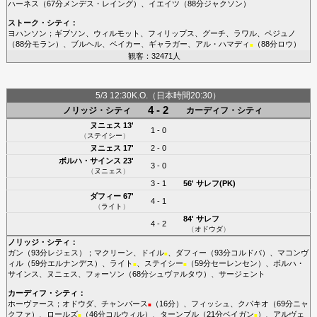
ハーネス
（67分
メンデス・レイング
）、
イエイツ
（88分
ジャクソン
）
ストーク・シティ
：
ヨハンソン
；
ギブソン
、
ウィルモット
、
フィリップス
、
グーチ
、
ラワル
、
ペジュノ
（88分
モラン
）、
ブルヘル
、
ベイカー
、
ギャラガー
、
アル・ハマディ
（88分
ロウ
）
■
観客：32471人
5/3 12:30K.O.（日本時間20:30）
4 - 2
ノリッジ・シティ
カーディフ・シティ
ヌニェス
13'
1 - 0
（
ステイシー
）
ヌニェス
17'
2 - 0
ボルハ・サインス
23'
3 - 0
（
ヌニェス
）
3 - 1
56'
サレフ(PK)
ダフィー
67'
4 - 1
（
ライト
）
84'
サレフ
4 - 2
（
オドウダ
）
ノリッジ・シティ
：
ガン
（93分
レジェス
）；
マクリーン
、
ドイル
、
ダフィー
（93分
コルドバ
）、
マコンヴ
■
ィル
（59分
エルナンデス
）、
ライト
、
ステイシー
（59分
セーレンセン
）、
ボルハ・
■
■
サインス
、
ヌニェス
、
フォーソン
（68分
シュヴァルタウ
）、
サージェント
カーディフ・シティ
：
ホーヴァース
；
オドウダ
、
チャンバース
（16分）、
フィッシュ
、
クパキオ
（69分
ニャ
■
クファ
）、
ロールズ
（46分
コルウィル
）、
ターンブル
（21分
ベイガン
）、
アルヴェ
■
■