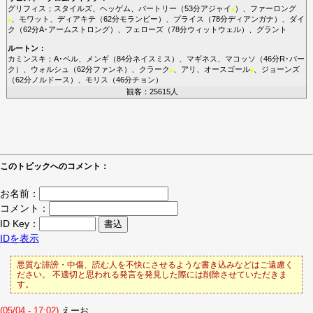
グリフィス
；
スタイルズ
、
ヘッゲム
、
バートリー
（53分
アジャイ
）、
ファーロング
■
、
モワット
、
ディアキテ
（62分
モランビー
）、
プライス
（78分
ディアンガナ
）、
ダイ
■
ク
（62分
A･アームストロング
）、
フェローズ
（78分
ウィットウェル
）、
グラント
ルートン
：
カミンスキ
；
A･ベル
、
メンギ
（84分
ネイスミス
）、
マギネス
、
マコッソ
（46分
R･バー
ク
）、
ウォルシュ
（62分
ファンネ
）、
クラーク
、
アリ
、
オースゴール
、
ジョーンズ
■
■
（62分
ノルドース
）、
モリス
（46分
チョン
）
観客：25615人
このトピックへのコメント：
お名前：
コメント：
ID Key：
IDを表示
悪質な誹謗・中傷、読む人を不快にさせるような書き込みなどはご遠慮く
ださい。 不適切と思われる発言を発見した際には削除させていただきま
す。
(05/04 - 17:02)
えーお