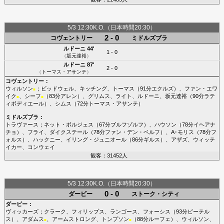
5/3 12:30K.O.（日本時間20:30）
2 - 0
コヴェントリー
ミドルズブラ
ルドーニ
44'
1 - 0
（
坂元達裕
）
ルドーニ
87'
2 - 0
（
トーマス・アサンテ
）
コヴェントリー
：
ウィルソン
；
ビッドウェル
、
キッチング
、
トーマス
（91分
エクルズ
）、
ファン・エワ
■
イク
、
シーフ
（83分
アレン
）、
グリムス
、
ライト
、
ルドーニ
、
坂元達裕
（90分
ラテ
■
■
ィボディエール
）、
シムス
（72分
トーマス・アサンテ
）
ミドルズブラ
：
トラヴァース
；
ネット・ボルジェス
（67分
ブルフゾルフ
）、
ハウソン
（78分
イヘアナ
チョ
）、
フライ
、
ダイクステール
（78分
ファン・デン・ベルフ
）、
A･モリス
（78分
フ
ォルス
）、
ハックニー
、
イリング・ジュニオール
（86分
ギルス
）、
アザズ
、
ウィッテ
イカー
、
コンウェイ
観客：31452人
5/3 12:30K.O.（日本時間20:30）
0 - 0
ダービー
ストーク・シティ
ダービー
：
ヴィッカーズ
；
クラーク
、
フィリップス
、
ランゴース
、
フォーシス
（93分
ピーテル
ス
）、
アダムス
、
アームストロング
、
トンプソン
（88分
ルーフェ
）、
ウィルソン
、
■
■