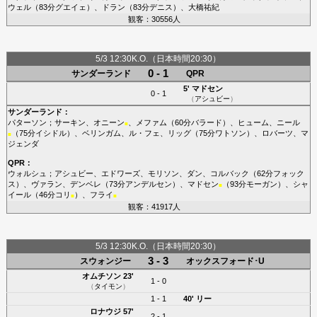
ウェル
（83分
グエイェ
）、
ドラン
（83分
デニス
）、
大橋祐紀
観客：30556人
5/3 12:30K.O.（日本時間20:30）
0 - 1
サンダーランド
QPR
5'
マドセン
0 - 1
（
アシュビー
）
サンダーランド
：
パターソン
；
サーキン
、
オニーン
、
メファム
（60分
バラード
）、
ヒューム
、
ニール
■
（75分
イシドル
）、
ベリンガム
、
ル・フェ
、
リッグ
（75分
ワトソン
）、
ロバーツ
、
マ
■
ジェンダ
QPR
：
ウォルシュ
；
アシュビー
、
エドワーズ
、
モリソン
、
ダン
、
コルバック
（62分
フォック
ス
）、
ヴァラン
、
デンベレ
（73分
アンデルセン
）、
マドセン
（93分
モーガン
）、
シャ
■
イール
（46分
コリ
）、
フライ
■
■
観客：41917人
5/3 12:30K.O.（日本時間20:30）
3 - 3
スウォンジー
オックスフォード･U
オムチソン
23'
1 - 0
（
タイモン
）
1 - 1
40'
リー
ロナウジ
57'
2 - 1