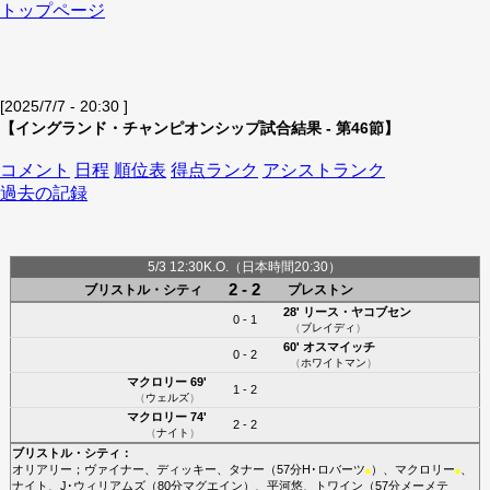
トップページ
[2025/7/7 - 20:30 ]
【イングランド・チャンピオンシップ試合結果 - 第46節】
コメント
日程
順位表
得点ランク
アシストランク
過去の記録
5/3 12:30K.O.（日本時間20:30）
2 - 2
ブリストル・シティ
プレストン
28'
リース・ヤコブセン
0 - 1
（
ブレイディ
）
60'
オスマイッチ
0 - 2
（
ホワイトマン
）
マクロリー
69'
1 - 2
（
ウェルズ
）
マクロリー
74'
2 - 2
（
ナイト
）
ブリストル・シティ
：
オリアリー
；
ヴァイナー
、
ディッキー
、
タナー
（57分
H･ロバーツ
）、
マクロリー
、
■
■
ナイト
、
J･ウィリアムズ
（80分
マグエイン
）、
平河悠
、
トワイン
（57分
メーメテ