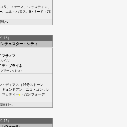
コリ
、
ファース
、
ジャスティン
、
ー
、
エル・ハヌス
、
B･リード
（73
回戦へ
21:15）
マンチェスター・シティ
'
フサノフ
（
ルイス
）
'
デ・ブライネ
（
グリーリッシュ
）
ン・ディアス
（46分
ストーン
、
ギュンドアン
、
ニコ・ゴンサレ
、
マカティー
（72分
フォーデ
■
5回戦へ
21:15）
ミルウォール