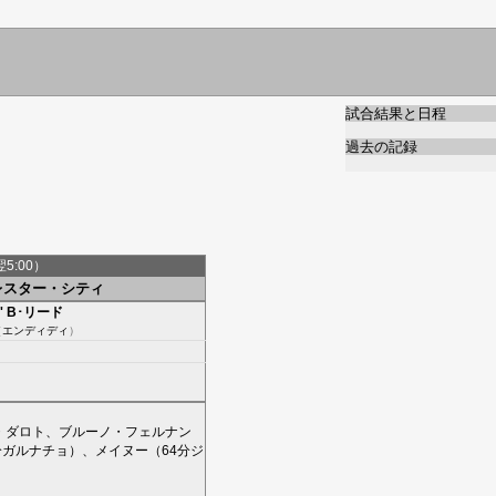
試合結果と日程
過去の記録
翌5:00）
レスター・シティ
'
B･リード
（
エンディディ
）
・ダロト
、
ブルーノ・フェルナン
分
ガルナチョ
）、
メイヌー
（64分
ジ