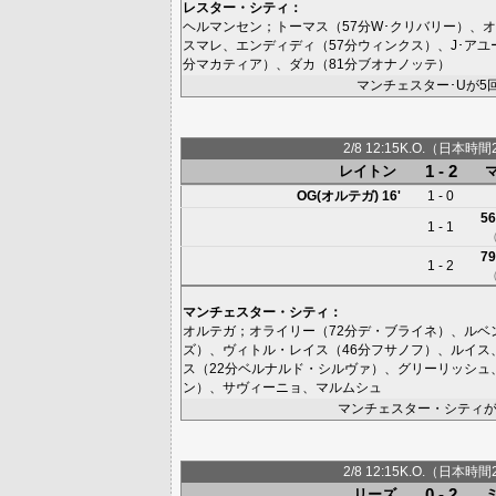
レスター・シティ
：
ヘルマンセン
；
トーマス
（57分
W･クリバリー
）、
オ
スマレ
、
エンディディ
（57分
ウィンクス
）、
J･アユ
分
マカティア
）、
ダカ
（81分
ブオナノッテ
）
マンチェスター･Uが5
2/8 12:15K.O.（日本時間
1 - 2
レイトン
OG(オルテガ)
16'
1 - 0
56
1 - 1
79
1 - 2
マンチェスター・シティ
：
オルテガ
；
オライリー
（72分
デ・ブライネ
）、
ルベ
ズ
）、
ヴィトル・レイス
（46分
フサノフ
）、
ルイス
ス
（22分
ベルナルド・シルヴァ
）、
グリーリッシュ
ン
）、
サヴィーニョ
、
マルムシュ
マンチェスター・シティが
2/8 12:15K.O.（日本時間
0 - 2
リーズ