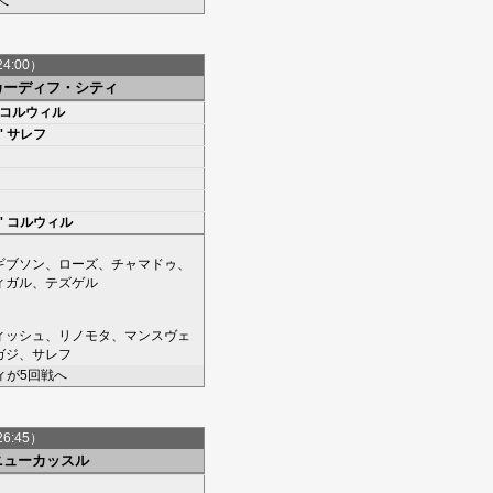
へ
24:00）
カーディフ・シティ
コルウィル
'
サレフ
'
コルウィル
ギブソン
、
ローズ
、
チャマドゥ
、
ィガル
、
テズゲル
ィッシュ
、
リノモタ
、
マンスヴェ
ガジ
、
サレフ
ィが5回戦へ
26:45）
ニューカッスル