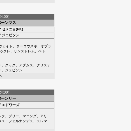
24:00）
ボーンマス
'
セメニョ(PK)
'
ジェビソン
ウェイト
、
ターコウスキ
、
オブラ
ゥクレ
、
リンストレム
、
ベト
ー
、
クック
、
アダムス
、
クリステ
ー
、
ジェビソン
へ
24:00）
バーンリー
'
エドワーズ
レク
、
ブリー
、
マニング
、
アリ
ウス・フェルナンデス
、
スレマ