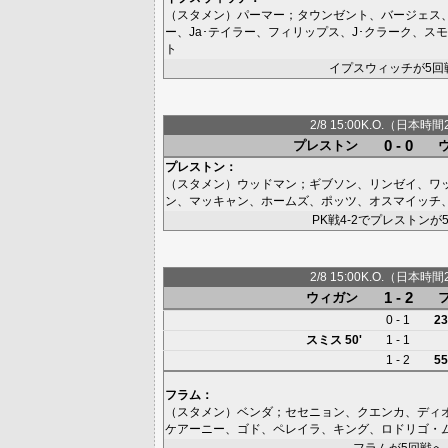
（スタメン）
パーマー
；
タウンゼント
、
バージェス
ー
、
Ja･テイラー
、
フィリップス
、
J･クラーク
、
スモ
ト
イプスウィッチが5回
2/8 15:00K.O.（日本時間
0 - 0
プレストン
プレストン
：
（スタメン）
ウッドマン
；
ギブソン
、
リンゼイ
、
ワ
ン
、
マッキャン
、
ホームズ
、
ポッツ
、
オスマイッチ
PK戦4-2でプレストンが
2/8 15:00K.O.（日本時間
1 - 2
ウィガン
0 - 1
23
スミス 50'
1 - 1
1 - 2
55
フラム
：
（スタメン）
ベンダ
；
セセニョン
、
クエンカ
、
ディ
ケアーニー
、
ゴド
、
ペレイラ
、
キング
、
ロドリゴ・
フラムが5回戦へ