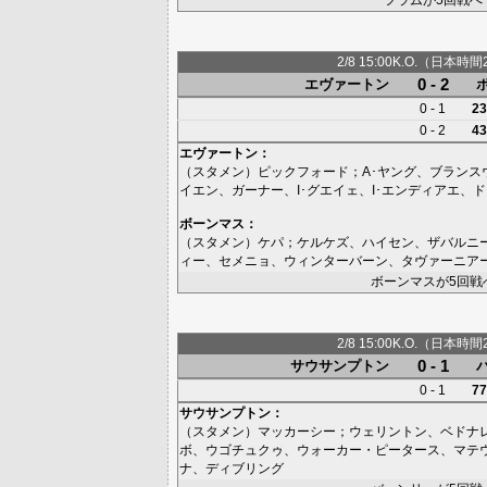
2/8 15:00K.O.（日本時間
0 - 2
エヴァートン
0 - 1
23
0 - 2
43
エヴァートン
：
（スタメン）
ピックフォード
；
A･ヤング
、
ブランス
イエン
、
ガーナー
、
I･グエイェ
、
I･エンディアエ
、
ド
ボーンマス
：
（スタメン）
ケパ
；
ケルケズ
、
ハイセン
、
ザバルニ
ィー
、
セメニョ
、
ウィンターバーン
、
タヴァーニア
ボーンマスが5回戦
2/8 15:00K.O.（日本時間
0 - 1
サウサンプトン
0 - 1
77
サウサンプトン
：
（スタメン）
マッカーシー
；
ウェリントン
、
ベドナ
ボ
、
ウゴチュクゥ
、
ウォーカー・ピータース
、
マテ
ナ
、
ディブリング