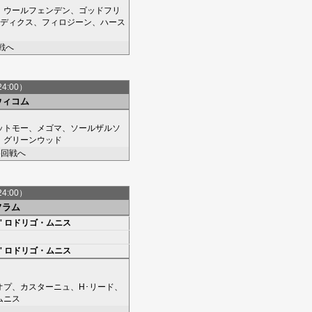
、
ウールフェンデン
、
ゴッドフリ
ディクス
、
フィロジーン
、
ハース
戦へ
24:00）
ウィコム
ットモー
、
メゴマ
、
ソールザルソ
、
グリーンウッド
5回戦へ
24:00）
フラム
'
ロドリゴ・ムニス
'
ロドリゴ・ムニス
オプ
、
カスターニュ
、
H･リード
、
ムニス