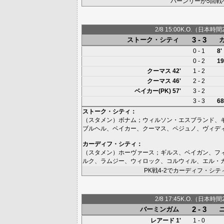
バーンリーが5回戦
2/8 15:00K.O.（日本時間
3 - 3
ストーク・シティ
0 - 1
8'
0 - 2
19
クーマス
42'
1 - 2
クーマス
46'
2 - 2
ベイカー(PK)
57'
3 - 2
3 - 3
68
ストーク・シティ
：
（スタメン）
ボナム
；
ウィルソン・エスブランド
、
ブルヘル
、
ベイカー
、
クーマス
、
ペジュノ
、
ヴィデ
カーディフ・シティ
：
（スタメン）
ホーヴァース
；
ギルス
、
ベイガン
、
フ
ルク
、
ラムジー
、
ウィロック
、
コルウィル
、
エル・
PK戦4-2でカーディフ・シテ
2/8 17:45K.O.（日本時間
2 - 3
バーミンガム
レアード
1'
1 - 0