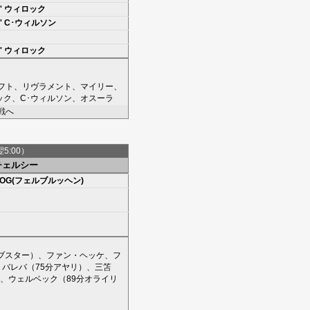
'
ウィロック
'
C･ウィルソン
'
ウィロック
フト
、
リヴラメント
、
マイリー
、
ック
、
C･ウィルソン
、
オスーラ
戦へ
翌5:00）
チェルシー
OG(フェルブルッヘン)
ブスター
）、
ファン・ヘッケ
、
フ
、
バレバ
（75分
アヤリ
）、
三笘
、
ウェルベック
（89分
オライリ