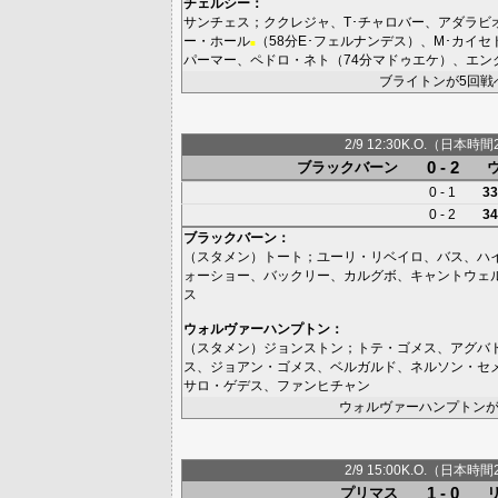
チェルシー
：
サンチェス
；
ククレジャ
、
T･チャロバー
、
アダラビ
ー・ホール
（58分
E･フェルナンデス
）、
M･カイセ
■
パーマー
、
ペドロ・ネト
（74分
マドゥエケ
）、
エン
ブライトンが5回戦
2/9 12:30K.O.（日本時間
0 - 2
ブラックバーン
0 - 1
33
0 - 2
34
ブラックバーン
：
（スタメン）
トート
；
ユーリ・リベイロ
、
バス
、
ハ
ォーショー
、
バックリー
、
カルグボ
、
キャントウェ
ス
ウォルヴァーハンプトン
：
（スタメン）
ジョンストン
；
トテ・ゴメス
、
アグバ
ス
、
ジョアン・ゴメス
、
ベルガルド
、
ネルソン・セ
サロ・ゲデス
、
ファンヒチャン
ウォルヴァーハンプトンが
2/9 15:00K.O.（日本時間
1 - 0
プリマス