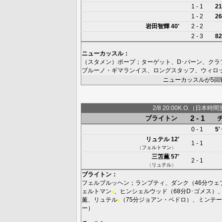
1 - 1
21
1 - 2
26
岩田智輝
40'
2 - 2
2 - 3
82
ニューカッスル
：
（スタメン）
ポープ
；
ターゲット
、
D･バーン
、
クラ
ブルーノ・ギマランイス
、
ロングスタッフ
、
ウィロ
ニューカッスルが5回
2/8 20:00K.O.（日本時間
2 - 1
ブライトン
0 - 1
5'
リュテル
12'
1 - 1
（
フェルトマン
）
三笘薫
57'
2 - 1
（
リュテル
）
ブライトン
：
フェルブルッヘン
；
ランプティ
、
ダンク
（46分
ウェ
ェルトマン
、
ヒンシェルウッド
（68分
D･ゴメス
）
■
薫
、
リュテル
（75分
ジョアン・ペドロ
）、
ミンテー
■
ー
）