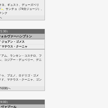
オヨ
、
ギュスト
、
デューズベリ
ド
、
サンチョ
（74分
ジョージ
）、
■
クンク
へ
21:30）
ウォルヴァーハンプトン
'
ジョアン・ゴメス
'
マテウス・クーニャ
イアム
、
ランキン・コステロ
、
フ
ル
、
コジアー・デュベリー
、
デニ
ドゥ
、
ブエノ
、
ロドリゴ・ゴメ
メド
、
マテウス・クーニャ
、
ゴン
5回戦へ
24:00）
リヴァプール