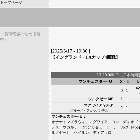
トップページ
（負荷軽減のため省略
中）
[2025/6/17 - 19:36 ]
【イングランド・FAカップ4回戦】
2/7 20:00K.O.（日本時間
2 - 1
マンチェスター･U
42
0 - 1
ジルクゼー
68'
1 - 1
マグワイア
90+3'
2 - 1
（
ブルーノ・フェルナンデス
）
マンチェスター･U
：
オナナ
；
マズラウィ
、
マグワイア
、
ヨロ
、
ディオゴ
デス
、
ウガルテ
（95分
カゼミーロ
）、
ドルグ
（46
■
ルクゼー
）、
ヘイルン
、
ディアッロ