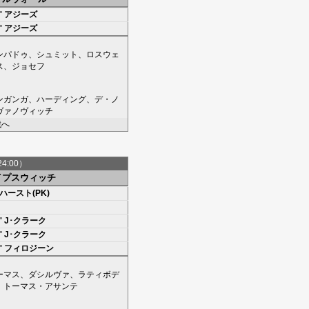
'
アジーズ
'
アジーズ
ンパドゥ
、
シュミット
、
ロスウェ
ス
、
ジョセフ
ンガンガ
、
ハーディング
、
デ・ノ
ヴァノヴィッチ
戦へ
24:00）
イプスウィッチ
ハースト(PK)
'
J･クラーク
'
J･クラーク
'
フィロジーン
ーマス
、
ダシルヴァ
、
ラティボデ
、
トーマス・アサンテ