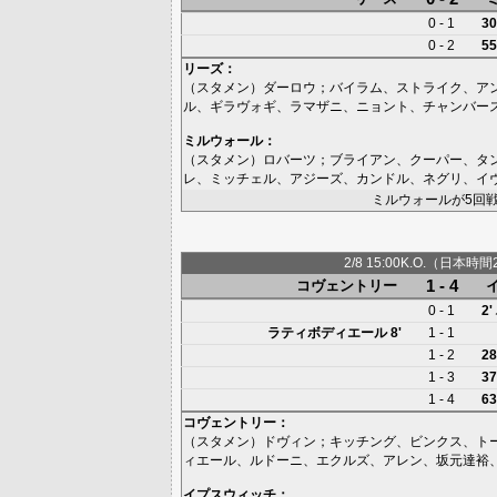
0 - 1
30
0 - 2
55
リーズ
：
（スタメン）
ダーロウ
；
バイラム
、
ストライク
、
ア
ル
、
ギラヴォギ
、
ラマザニ
、
ニョント
、
チャンバー
ミルウォール
：
（スタメン）
ロバーツ
；
ブライアン
、
クーパー
、
タ
レ
、
ミッチェル
、
アジーズ
、
カンドル
、
ネグリ
、
イ
ミルウォールが5回
2/8 15:00K.O.（日本時間
1 - 4
コヴェントリー
0 - 1
2'
ラティボディエール
8'
1 - 1
1 - 2
28
1 - 3
37
1 - 4
63
コヴェントリー
：
（スタメン）
ドヴィン
；
キッチング
、
ビンクス
、
ト
ィエール
、
ルドーニ
、
エクルズ
、
アレン
、
坂元達裕
イプスウィッチ
：