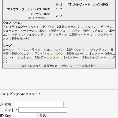
0 - 2
75'
カルヴァート・ルイン(PK)
マテウス・フェルナンデス
90+3'
1 - 2
ディサシ
90+6'
2 - 2
（
A･トゥラオレ
）
ウェストハム
：
アレオラ
（120分
ヘリック
）；
ディウフ
（105分
スカールズ
）、
キルマン
、
ディサシ
、
■
ウォーカー・ピータース
、
ポッツ
（46分
パブロ
）、
マガサ
（46分
ソウチェク
）、
ボー
■
エン
、
マテウス・フェルナンデス
、
A･トゥラオレ
（125分
マイヤーズ
）、
カステジャ
ノス
（105分
カンテ
）
リーズ
：
ルーカス・ペリ
；
ストライク
、
ビヨル
、
ロドン
（52分
ボルナウ
）、
ジャスティン
、
田
中碧
（69分
グルエフ
）、
アンパドゥ
、
ボグル
（105分
ピルー
）、
オカフォー
（69分
ニ
■
■
ョント
）、
シュタッハ
（38分
アーロンソン
）、
L･ヌメチャ
（69分
カルヴァート・ルイ
■
ン
）
観客：62260人 延長戦0-0、PK戦4-2でリーズが準決勝へ
このトピックへのコメント：
お名前：
コメント：
ID Key：