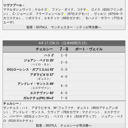
リヴァプール
：
ママルダシュヴィリ
；
ケルケズ
、
ファン・ダイク
、
コナテ
、
ゴメス
（62分
フリンポ
■
■
ン
）、
C･ジョーンズ
、
フラーフェンベルフ
（67分
ヌグモハ
）、
ヴィルツ
（67分
A･マ
■
カリステル
）、
ソボスライ
、
エキティケ
（68分
ガクポ
）、
モハメド・サラー
（77分
キ
エーザ
）
観客：50754人 マンチェスター・シティが準決勝へ
4/4 17:15K.O.（日本時間25:15）
7 - 0
チェルシー
ポート・ヴェイル
ハト
2'
1 - 0
ジョアン・ペドロ
25'
2 - 0
（
ペドロ・ネト
）
OG(ローレンス・ガブリエル)
42'
3 - 0
アダラビオヨ
57'
4 - 0
（
ギュスト
）
アンドレイ・サントス
69'
5 - 0
（
エステヴァン
）
エステヴァン
82'
6 - 0
ガルナチョ(PK)
90+2'
7 - 0
チェルシー
：
サンチェス
；
ハト
、
アダラビオヨ
、
W･フォファナ
、
ギュスト
（85分
アチェアンポ
ン
）、
アンドレイ・サントス
、
ラヴィア
（78分
カヴマ・マクイーン
）、
エステヴァ
ン
、
パーマー
（62分
エッスーゴ
）、
ペドロ・ネト
（61分
デラップ
）、
ジョアン・ペド
ロ
（61分
ガルナチョ
）
観客：38375人 チェルシーが準決勝へ