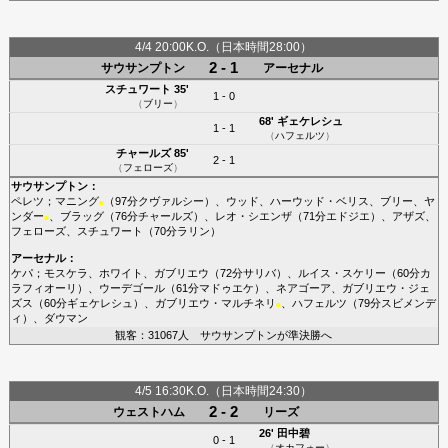
4/4 20:00K.O.（日本時間28:00）
2 - 1
サウサンプトン
アーセナル
スチュワート
35'
1 - 0
（
ブリー
）
68'
ギェケレシュ
1 - 1
（
ハフェルツ
）
チャールズ
85'
2 - 1
（
フェローズ
）
サウサンプトン
：
ペレツ
；
マニング
（97分
クヴァルシー
）、
ウッド
、
ハーウッド・ベリス
、
ブリー
、
ヤ
■
ンダー
、
ブラッグ
（76分
チャールズ
）、
レオ・シエンザ
（71分
エドジエ
）、
アザズ
、
■
フェローズ
、
スチュワート
（70分
ラリン
）
アーセナル
：
ケパ
；
モスケラ
、
ホワイト
、
ガブリエウ
（72分
サリバ
）、
ルイス・スケリー
（60分
カ
ラフィオーリ
）、
ウーデゴール
（61分
マドゥエケ
）、
ネアゴーア
、
ガブリエウ・ジェ
ズス
（60分
ギェケレシュ
）、
ガブリエウ・マルチネリ
、
ハフェルツ
（79分
スビメンデ
■
ィ
）、
ダウマン
観客：31067人 サウサンプトンが準決勝へ
4/5 16:30K.O.（日本時間24:30）
2 - 2
ウェストハム
リーズ
26'
田中碧
0 - 1
（
オカフォー
）