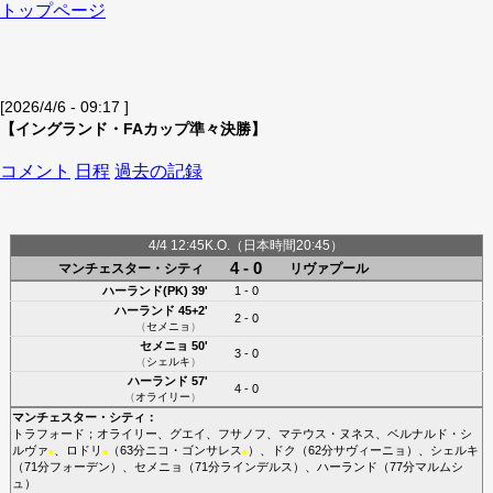
トップページ
[2026/4/6 - 09:17 ]
【イングランド・FAカップ準々決勝】
コメント
日程
過去の記録
4/4 12:45K.O.（日本時間20:45）
4 - 0
マンチェスター・シティ
リヴァプール
ハーランド(PK)
39'
1 - 0
ハーランド
45+2'
2 - 0
（
セメニョ
）
セメニョ
50'
3 - 0
（
シェルキ
）
ハーランド
57'
4 - 0
（
オライリー
）
マンチェスター・シティ
：
トラフォード
；
オライリー
、
グエイ
、
フサノフ
、
マテウス・ヌネス
、
ベルナルド・シ
ルヴァ
、
ロドリ
（63分
ニコ・ゴンサレス
）、
ドク
（62分
サヴィーニョ
）、
シェルキ
■
■
■
（71分
フォーデン
）、
セメニョ
（71分
ラインデルス
）、
ハーランド
（77分
マルムシ
ュ
）