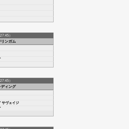
27:45）
ジリンガム
'
27:45）
レディング
'
サヴェイジ
'