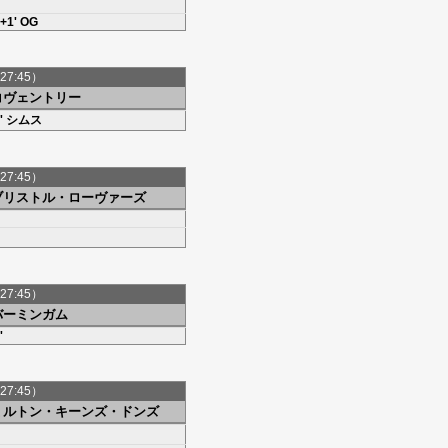
+1' OG
27:45）
コヴェントリー
'
シムス
27:45）
ブリストル・ローヴァーズ
27:45）
バーミンガム
'
27:45）
ミルトン・キーンズ・ドンズ