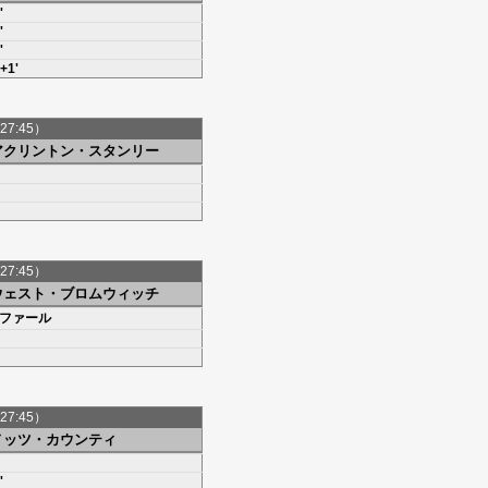
'
'
'
+1'
27:45）
アクリントン・スタンリー
27:45）
ウェスト・ブロムウィッチ
ファール
27:45）
ノッツ・カウンティ
'