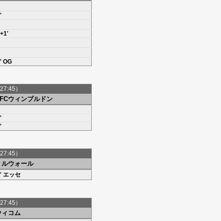
'
+1'
' OG
27:45）
AFCウィンブルドン
'
'
27:45）
ミルウォール
'
エッセ
27:45）
ウィコム