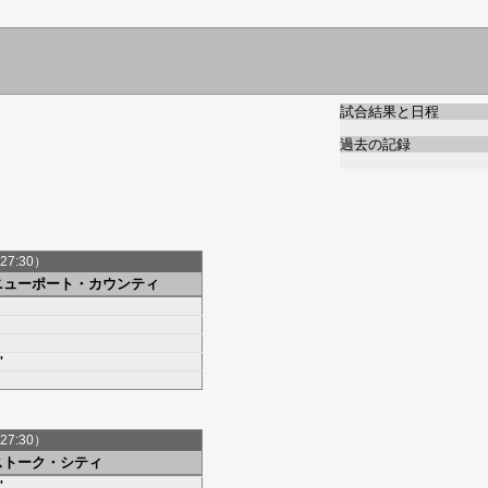
試合結果と日程
過去の記録
27:30）
ニューポート・カウンティ
'
27:30）
ストーク・シティ
'