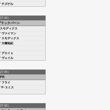
'
テズゲル
27:30）
ブラックバーン
スモディクス
'
ヴァイマン
'
スモディクス
'
大橋祐紀
'
グエイェ
8' ヴェイル
27:45）
PR
'
フライ
'
P･スミス
27:45）