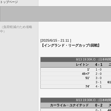
トップページ
（負荷軽減のため省略
中）
[2025/6/15 - 21:11 ]
【イングランド・リーグカップ1回戦】
8/13 19:30K.O.（日本時間
4 - 1
レイトン
1'
1 - 0
45+7'
2 - 0
51'
3 - 0
3 - 1
61
74'
4 - 1
8/13 19:30K.O.（日本時間
0 - 2
カーライル・ユナイテッド
0 - 1
48