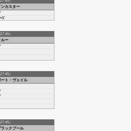
27:45）
ドンカスター
'
+1'
27:45）
クルー
'
27:45）
ポート・ヴェイル
'
'
27:45）
ブラックプール