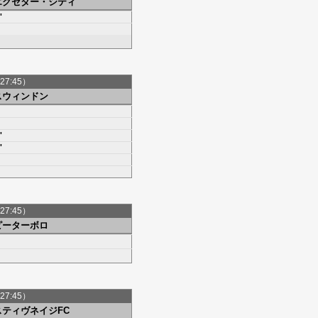
エクセター・シティ
'
27:45）
スウィンドン
'
'
27:45）
ピーターボロ
27:45）
スティヴネイジFC