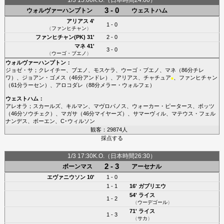
3 - 0
ウォルヴァーハンプトン
ウェストハム
アリアス
4'
1 - 0
（
ファンヒチャン
）
ファンヒチャン(PK)
31'
2 - 0
マネ
41'
3 - 0
（
ウーゴ・ブエノ
）
ウォルヴァーハンプトン
：
ジョゼ・サ
；
クレイチー
、
ブエノ
、
モスケラ
、
ウーゴ・ブエノ
、
マネ
（86分
チレ
ワ
）、
ジョアン・ゴメス
（46分
アンドレ
）、
アリアス
、
チャチュア
、
ファンヒチャン
■
（61分
ラーセン
）、
アロコダレ
（88分
メラー・ウォルフェ
）
ウェストハム
：
アレオラ
；
スカールズ
、
キルマン
、
マヴロパノス
、
ウォーカー・ピータース
、
ポッツ
（46分
ソウチェク
）、
マガサ
（46分
マイヤーズ
）、
サマーヴィル
、
マテウス・フェル
ナンデス
、
ボーエン
、
C･ウィルソン
観客：29874人
採点する
1/3 17:30K.O.（日本時間26:30）
2 - 3
ボーンマス
アーセナル
エヴァニウソン
10'
1 - 0
1 - 1
16'
ガブリエウ
54'
ライス
1 - 2
（
ウーデゴール
）
71'
ライス
1 - 3
（
サカ
）