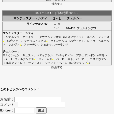
採点する
1/4 17:30K.O.（日本時間26:30）
1 - 1
マンチェスター・シティ
チェルシー
ラインデルス
42'
1 - 0
1 - 1
90+4'
E･フェルナンデス
マンチェスター・シティ
：
ドンナルンマ
；
オライリー
、
グヴァルディオル
（51分
フサノフ
）、
ルベン・ディアス
（81分
アケ
）、
マテウス・ヌネス
、
ラインデルス
（70分
ドク
）、
ロドリ
、
ベルナル
■
■
ド・シルヴァ
、
フォーデン
、
シェルキ
、
ハーランド
■
チェルシー
：
ヨルゲンセン
；
ギュスト
、
バディアシル
、
T･チャロバー
、
アチェアンポン
（62分
ハ
ト
）、
E･フェルナンデス
、
ジェームズ
、
ペドロ・ネト
、
パーマー
、
エステヴァン
■
■
（46分
アンドレイ・サントス
）、
ジョアン・ペドロ
（62分
デラップ
）
■
採点する
このトピックへのコメント：
お名前：
コメント：
ID Key：