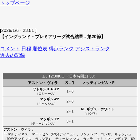
トップページ
[2026/1/6 - 23:51 ]
【イングランド・プレミアリーグ試合結果 - 第20節】
コメント
日程
順位表
得点ランク
アシストランク
過去の記録
1/3 12:30K.O.（日本時間21:30）
3 - 1
アストン・ヴィラ
ノッティンガム・F
ワトキンス
45+1'
1 - 0
（
ロジャース
）
マッギン
49'
2 - 0
（
キャッシュ
）
61'
ギブス・ホワイト
2 - 1
（
バクワ
）
マッギン
73'
3 - 1
（
ティーレマンス
）
アストン・ヴィラ
：
E･マルティネス
；
マートセン
（69分
ディニュ
）、
リンデレフ
、
コンサ
、
キャッシュ
（90分
アンドレス・ガルシア
）、
ティーレマンス
、
カマラ
、
エミ・ブエンディア
（69