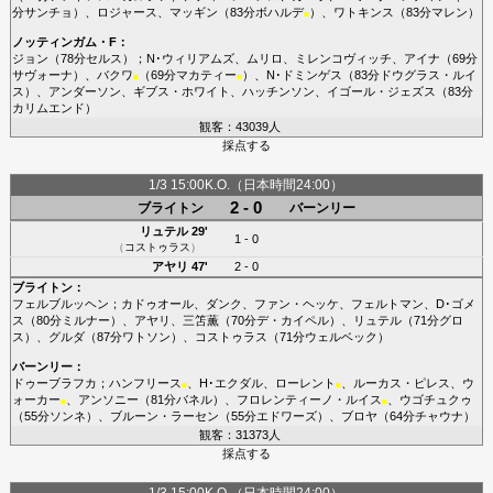
分
サンチョ
）、
ロジャース
、
マッギン
（83分
ボハルデ
）、
ワトキンス
（83分
マレン
）
■
ノッティンガム・F
：
ジョン
（78分
セルス
）；
N･ウィリアムズ
、
ムリロ
、
ミレンコヴィッチ
、
アイナ
（69分
サヴォーナ
）、
バクワ
（69分
マカティー
）、
N･ドミンゲス
（83分
ドウグラス・ルイ
■
■
ス
）、
アンダーソン
、
ギブス・ホワイト
、
ハッチンソン
、
イゴール・ジェズス
（83分
カリムエンド
）
観客：43039人
採点する
1/3 15:00K.O.（日本時間24:00）
2 - 0
ブライトン
バーンリー
リュテル
29'
1 - 0
（
コストゥラス
）
アヤリ
47'
2 - 0
ブライトン
：
フェルブルッヘン
；
カドゥオール
、
ダンク
、
ファン・ヘッケ
、
フェルトマン
、
D･ゴメ
ス
（80分
ミルナー
）、
アヤリ
、
三笘薫
（70分
デ・カイペル
）、
リュテル
（71分
グロ
ス
）、
グルダ
（87分
ワトソン
）、
コストゥラス
（71分
ウェルベック
）
バーンリー
：
ドゥーブラフカ
；
ハンフリース
、
H･エクダル
、
ローレント
、
ルーカス・ピレス
、
ウ
■
■
ォーカー
、
アンソニー
（81分
バネル
）、
フロレンティーノ・ルイス
、
ウゴチュクゥ
■
■
（55分
ソンネ
）、
ブルーン・ラーセン
（55分
エドワーズ
）、
ブロヤ
（64分
チャウナ
）
観客：31373人
採点する
1/3 15:00K.O.（日本時間24:00）