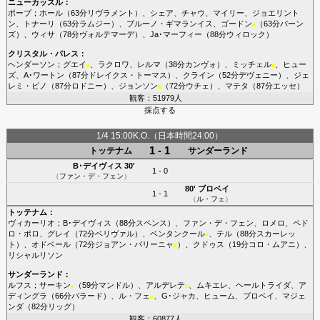
ニューカッスル
：
ポープ
；
ホール
（63分
リヴラメント
）、
シェア
、
チャウ
、
マイリー
、
ジョエリント
ン
、
トナーリ
（63分
ラムジー
）、
ブルーノ・ギマランイス
、
ゴードン
（63分
バーン
■
ズ
）、
ウィサ
（78分
ヴォルテマーデ
）、
Ja･マーフィー
（88分
ウィロック
）
クリスタル・パレス
：
ヘンダーソン
；
グエイ
、
ラクロワ
、
レルマ
（38分
カンヴォ
）、
ミッチェル
、
ヒュー
■
■
ズ
、
A･ワートン
（87分
ドレイクス・トーマス
）、
クライン
（52分
デヴェニー
）、
ジェ
レミ・ピノ
（87分
ロドニー
）、
ジョンソン
（72分
ウチェ
）、
マテタ
（87分
エッセ
）
■
観客：51979人
採点する
1/4 15:00K.O.（日本時間24:00）
1 - 1
トッテナム
サンダーランド
B･デイヴィス
30'
1 - 0
（
ファン・デ・フェン
）
80'
ブロベイ
1 - 1
（
ル・フェ
）
トッテナム
：
ヴィカーリオ
；
B･デイヴィス
（88分
スペンス
）、
ファン・デ・フェン
、
ロメロ
、
ペド
ロ・ポロ
、
グレイ
（72分
ベリヴァル
）、
ベンタンクール
、
テル
（88分
スカーレッ
■
ト
）、
オドベール
（72分
ジョアン・パリーニャ
）、
クドゥス
（19分
コロ・ムアニ
）、
■
リシャルリソン
サンダーランド
：
ルフス
；
サーキン
（59分
マンドル
）、
アルデレテ
、
ムキエレ
、
ヘールトライダ
、
ア
■
■
ディングラ
（66分
バラード
）、
ル・フェ
、
G･ジャカ
、
ヒューム
、
ブロベイ
、
マジェ
■
ンダ
（82分
リッグ
）
観客：60877人