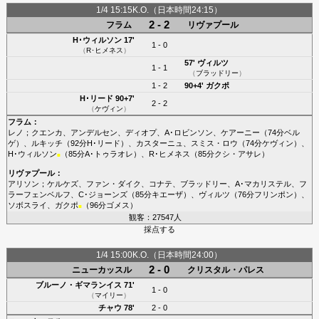
1/4 15:15K.O.（日本時間24:15）
2 - 2
フラム
リヴァプール
H･ウィルソン
17'
1 - 0
（
R･ヒメネス
）
57'
ヴィルツ
1 - 1
（
ブラッドリー
）
1 - 2
90+4'
ガクポ
H･リード
90+7'
2 - 2
（
ケヴィン
）
フラム
：
レノ
；
クエンカ
、
アンデルセン
、
ディオプ
、
A･ロビンソン
、
ケアーニー
（74分
ベル
ゲ
）、
ルキッチ
（92分
H･リード
）、
カスターニュ
、
スミス・ロウ
（74分
ケヴィン
）、
H･ウィルソン
（85分
A･トゥラオレ
）、
R･ヒメネス
（85分
クシ・アサレ
）
■
リヴァプール
：
アリソン
；
ケルケズ
、
ファン・ダイク
、
コナテ
、
ブラッドリー
、
A･マカリステル
、
フ
ラーフェンベルフ
、
C･ジョーンズ
（85分
キエーザ
）、
ヴィルツ
（76分
フリンポン
）、
ソボスライ
、
ガクポ
（96分
ゴメス
）
■
観客：27547人
採点する
1/4 15:00K.O.（日本時間24:00）
2 - 0
ニューカッスル
クリスタル・パレス
ブルーノ・ギマランイス
71'
1 - 0
（
マイリー
）
チャウ
78'
2 - 0