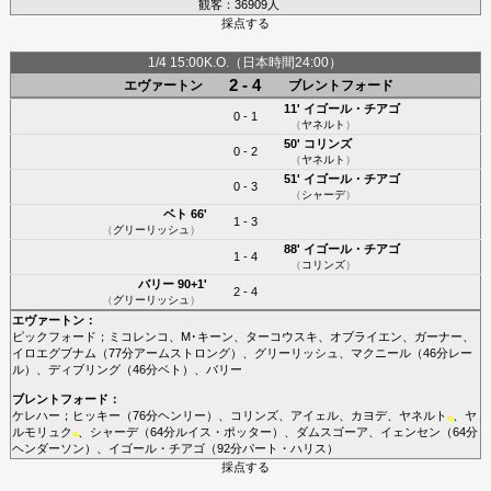
観客：36909人
採点する
1/4 15:00K.O.（日本時間24:00）
2 - 4
エヴァートン
ブレントフォード
11'
イゴール・チアゴ
0 - 1
（
ヤネルト
）
50'
コリンズ
0 - 2
（
ヤネルト
）
51'
イゴール・チアゴ
0 - 3
（
シャーデ
）
ベト
66'
1 - 3
（
グリーリッシュ
）
88'
イゴール・チアゴ
1 - 4
（
コリンズ
）
バリー
90+1'
2 - 4
（
グリーリッシュ
）
エヴァートン
：
ピックフォード
；
ミコレンコ
、
M･キーン
、
ターコウスキ
、
オブライエン
、
ガーナー
、
イロエグブナム
（77分
アームストロング
）、
グリーリッシュ
、
マクニール
（46分
レー
ル
）、
ディブリング
（46分
ベト
）、
バリー
ブレントフォード
：
ケレハー
；
ヒッキー
（76分
ヘンリー
）、
コリンズ
、
アイェル
、
カヨデ
、
ヤネルト
、
ヤ
■
ルモリュク
、
シャーデ
（64分
ルイス・ポッター
）、
ダムスゴーア
、
イェンセン
（64分
■
ヘンダーソン
）、
イゴール・チアゴ
（92分
パート・ハリス
）
採点する