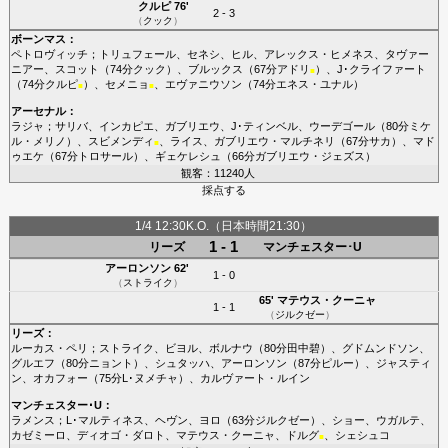
クルピ
76'
2 - 3
（
クック
）
ボーンマス
：
ペトロヴィッチ
；
トリュフェール
、
セネシ
、
ヒル
、
アレックス・ヒメネス
、
タヴァー
ニアー
、
スコット
（74分
クック
）、
ブルックス
（67分
アドリ
）、
J･クライファート
■
（74分
クルピ
）、
セメニョ
、
エヴァニウソン
（74分
エネス・ユナル
）
■
■
アーセナル
：
ラジャ
；
サリバ
、
インカピエ
、
ガブリエウ
、
J･ティンベル
、
ウーデゴール
（80分
ミケ
ル・メリノ
）、
スビメンディ
、
ライス
、
ガブリエウ・マルチネリ
（67分
サカ
）、
マド
■
ゥエケ
（67分
トロサール
）、
ギェケレシュ
（66分
ガブリエウ・ジェズス
）
観客：11240人
採点する
1/4 12:30K.O.（日本時間21:30）
1 - 1
リーズ
マンチェスター･U
アーロンソン
62'
1 - 0
（
ストライク
）
65'
マテウス・クーニャ
1 - 1
（
ジルクゼー
）
リーズ
：
ルーカス・ペリ
；
ストライク
、
ビヨル
、
ボルナウ
（80分
田中碧
）、
グドムンドソン
、
グルエフ
（80分
ニョント
）、
シュタッハ
、
アーロンソン
（87分
ピルー
）、
ジャスティ
ン
、
オカフォー
（75分
L･ヌメチャ
）、
カルヴァート・ルイン
マンチェスター･U
：
ラメンス
；
L･マルティネス
、
ヘヴン
、
ヨロ
（63分
ジルクゼー
）、
ショー
、
ウガルテ
、
カゼミーロ
、
ディオゴ・ダロト
、
マテウス・クーニャ
、
ドルグ
、
シェシュコ
■