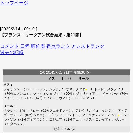
トップページ
[2026/2/14 - 00:10 ]
【フランス・リーグアン試合結果 - 第21節】
コメント
日程
順位表
得点ランク
アシストランク
過去の記録
2/6 20:45K.O.（日本時間28:45）
0 - 0
メス
リール
メス
：
フィッシャー
；
バロ・トゥレ
、
ムブラ
、
S･サネ
、
クアオ
、
A･トゥレ
、
スタンブリ
■
（70分
ムノンゴ
）、
ツィタイシュヴィリ
（90分
クヴィリタイア
）、
ドゥマンゲ
（70分
ハイン
）、
ミシャル
（62分
アブアシュヴィリ
）、
H･ディアッロ
リール
：
ベルケ・オゼル
；
ペロー
（82分
フェルドンク
）、
アレクサンドロ
、
マンディ
、
ティア
ゴ・サントス
（82分
ムカウ
）、
ブアディ
、
アンドレ
、
フェルナンデス・パルド
、
ハラ
■
ルドソン
（71分
ディアウン
）、
エジュマ
（61分
フェリックス・コレイア
）、
ジルー
（71分
ペラン
）
観客：20378人