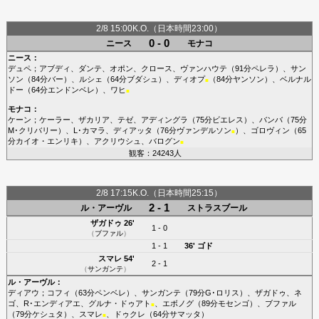
2/8 15:00K.O.（日本時間23:00）
0 - 0
ニース
モナコ
ニース
：
デュペ
；
アブディ
、
ダンテ
、
オポン
、
クロース
、
ヴァンハウテ
（91分
ペレラ
）、
サン
ソン
（84分
バー
）、
ルシェ
（64分
ブダシュ
）、
ディオプ
（84分
ヤンソン
）、
ベルナル
■
ドー
（64分
エンドンベレ
）、
ワヒ
■
モナコ
：
ケーン
；
ケーラー
、
ザカリア
、
テゼ
、
アディングラ
（75分
ビエレス
）、
バンバ
（75分
M･クリバリー
）、
L･カマラ
、
ディアッタ
（76分
ヴァンデルソン
）、
ゴロヴィン
（65
■
分
カイオ・エンリキ
）、
アクリウシュ
、
バログン
■
観客：24243人
2/8 17:15K.O.（日本時間25:15）
2 - 1
ル・アーヴル
ストラスブール
ザガドゥ
26'
1 - 0
（
ブファル
）
1 - 1
36'
ゴド
スマレ
54'
2 - 1
（
サンガンテ
）
ル・アーヴル
：
ディアウ
；
コフィ
（63分
ペンベレ
）、
サンガンテ
（79分
G･ロリス
）、
ザガドゥ
、
ネ
ゴ
、
R･エンディアエ
、
グルナ・ドゥアト
、
エボノグ
（89分
モセンゴ
）、
ブファル
■
（79分
ケシュタ
）、
スマレ
、
ドゥクレ
（64分
サマッタ
）
■