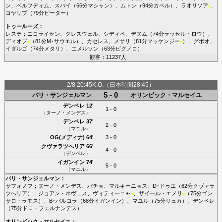
ン
、
ベルフディム
、
スバイ
（66分
マシャン
）、
ムトン
（94分
カペル
）、
ラオリソア
、
■
コヤリプ
（79分
ピーター
）
トゥールーズ
：
レステ
；
ニコライセン
、
クレスウェル
、
シディベ
、
デヌム
（74分
ラッセル・ロウ
）、
ディオプ
（81分
M･サウエル
）、
カセレス
、
メサリ
（81分
マッケンジー
）、
グボオ
、
■
■
イダルゴ
（74分
メタリ
）、
エメルソン
（63分
ビグノロ
）
観客：11237人
2/8 20:45K.O.（日本時間28:45）
5 - 0
パリ・サンジェルマン
オリンピック・マルセイユ
デンベレ
12'
1 - 0
（
ヌーノ・メンデス
）
デンベレ
37'
2 - 0
（
マユル
）
OG(メディナ)
64'
3 - 0
クヴァラツへリア
66'
4 - 0
（
デンベレ
）
イガンイン
74'
5 - 0
（
マユル
）
パリ・サンジェルマン
：
サフォノフ
；
ヌーノ・メンデス
、
パチョ
、
マルキーニョス
、
D･ドゥエ
（62分
クヴァラ
ツへリア
）、
ジョアン・ネヴェス
、
ヴィティーニャ
、
ザイール・エメリ
（75分
ゴン
■
■
サロ・ラモス
）、
B･バルコラ
（68分
イガンイン
）、
マユル
（75分
リュカ
）、
デンベレ
（75分
ドロ・フェルナンデス
）
オリンピック・マルセイユ
：