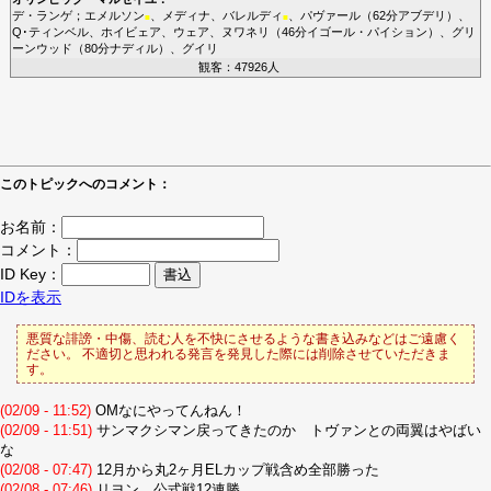
デ・ランゲ
；
エメルソン
、
メディナ
、
バレルディ
、
パヴァール
（62分
アブデリ
）、
■
■
Q･ティンベル
、
ホイビェア
、
ウェア
、
ヌワネリ
（46分
イゴール・パイション
）、
グリ
ーンウッド
（80分
ナディル
）、
グイリ
観客：47926人
このトピックへのコメント：
お名前：
コメント：
ID Key：
IDを表示
悪質な誹謗・中傷、読む人を不快にさせるような書き込みなどはご遠慮く
ださい。 不適切と思われる発言を発見した際には削除させていただきま
す。
(02/09 - 11:52)
OMなにやってんねん！
(02/09 - 11:51)
サンマクシマン戻ってきたのか トヴァンとの両翼はやばい
な
(02/08 - 07:47)
12月から丸2ヶ月ELカップ戦含め全部勝った
(02/08 - 07:46)
リヨン、公式戦12連勝