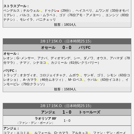
ストラスブール
：
ペンデルス
；
チルウェル
、
ドゥクレ
（29分）、
ヘイスベリ
、
ムワンガ
（33分
オモバ
■
■
ミデレ
）、
バルコ
、
エル・ムラベト
、
ゴド
（76分
アモ・アメヨー
）、
エンシソ
（83分
ナナシ
）、
モレイラ
、
パニチェッリ
観客：18014人
2/8 17:15K.O.（日本時間25:15）
0 - 0
オセール
パリFC
オセール
：
レオン
；
G･メンサー
、
アクパ
、
ディオマンデ
、
シー
、
ダノワ
、
オウス
、
アハマダ
（78
分
マラ
）、
ナマソ
、
シナヨコ
、
カジミール
（61分
L･クリバリー
）
■
パリFC
：
トラップ
；
オタヴィオ
、
コロジェイチャク
、
ムボウ
、
サンギ
、
ゴリ
、
シモン
（63分
コ
■
レオショ
）、
A･カマラ
（46分
ムネツィ
）、
M･ロペス
、
ケバル
（63分
イコネ
）、
イ
■
■
■
ンモービレ
（79分
クラッソ
）
観客：15834人
2/8 17:15K.O.（日本時間25:15）
1 - 0
アンジェ
トゥールーズ
ラオリソア
89'
1 - 0
（
ファン・デン・ボーメン
）
アンジェ
：
コフィ
；
エコミエ
、
ルフォール
、
O･カマラ
、
アルキュス
、
ファン・デン・ボーメ
■
■