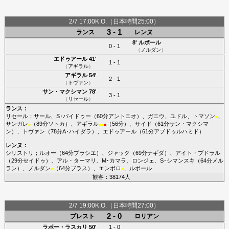
2/7 17:00K.O.（日本時間25:00）
3 - 1
ランス
レンヌ
8'
ルポール
0 - 1
（
ノルダン
）
エドゥアール
41'
1 - 1
（
アギラル
）
アギラル
54'
2 - 1
（
トヴァン
）
サン・マクシマン
78'
3 - 1
（
リセール
）
ランス
：
リセール
；
サール
、
S･バイドゥー
（60分
アントニオ
）、
ガニウ
、
ユドル
、
トマソン
、
■
サンガレ
（89分
ソトカ
）、
アギラル
（56分）、
サイド
（61分
サン・マクシマ
■
■
■
■
ン
）、
トヴァン
（78分
A･ハイダラ
）、
エドゥアール
（61分
アブドゥルハミド
）
レンヌ
：
シリストリ
；
ルオー
（64分
ブラシエ
）、
ジャック
（69分
ナギダ
）、
アイト・ブドラル
（29分
セイドゥ
）、
アル・ターマリ
、
M･カマラ
、
ロンジェ
、
S･シマンスキ
（64分
メル
ラン
）、
ノルダン
（64分
ブラス
）、
エンボロ
、
ルポール
■
■
観客：38174人
2/7 19:00K.O.（日本時間27:00）
2 - 0
ブレスト
ロリアン
ラボー・ラスカリ
50'
1 - 0