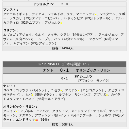
アジョルク
77'
2 - 0
ブレスト
：
クデール
；
ギンド
、
ディアス
、
シャルドネ
、
ララ
、
マニェッティ
、
ショタール
、
ラボ
■
ー・ラスカリ
（73分
ディナ・エビンベ
）、
K･ドゥンビア
（83分
トゥザール
）、
デル・
カスティロ
（92分
ムブプ
）、
アジョルク
■
ロリアン
：
ムヴォゴ
；
アジェイ
、
タルビ
、
メイテ
、
クアシ
（64分
ヨングワ
）、
アベルジェル
、
ア
ヴォム
（80分
バンバ
）、
ル・ブリ
、
パジ
（73分
デルマネ
）、
マケンゴ
（63分
スマ
ノ
）、
B･ディエン
（63分
アイェグン
）
観客：14944人
2/7 21:05K.O.（日本時間翌5:05）
0 - 1
ナント
オリンピック・リヨン
25'
シュルツ
0 - 1
（
アフォンソ・モレイラ
）
ナント
：
ロペス
；
コッツァ
（71分
シラ
）、
ユセフ
、
アミアン
（71分
コクラン
）、
タビブ
（63
■
■
分
マチャド
）、
カバ
（88分
ギラシ
）、
ルプナン
、
サントンズ
、
アブリヌ
、
カベラ
、
■
■
モスタファ・モハメド
（46分
エル・アラビ
）
オリンピック・リヨン
：
グレイフ
；
アブネル
、
ニアハテ
、
クリントン
、
メイトランド・ナイルズ
、
ナルテイ
、
■
モートン
、
テスマン
、
アフォンソ・モレイラ
（86分
ハテブール
）、
シュルツ
（94分
メ
ラー
）、
エンドリッキ
（61分）
■
■
観客：30849人