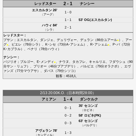
2 - 1
レッドスター
ナンシー
エスカルタン
26'
1 - 0
（
アーグ
）
1 - 1
53'
OG(エスカルタン)
ハウィ
84'
2 - 1
（
シラ
）
レッドスター
：
プサン
；
エスカルタン
、
ダンジェ
、
デュリヴォー
、
デュラン
（86分
ユアール
）、
アー
■
グ
、
ピエレ
（78分
シラ
）、
K･シセ
（73分
A･アシェム
）、
R･アシェム
、
P･バ
（72分
■
■
K･カブラル
）、
ベナリ
（78分
ハウィ
）
ナンシー
：
バジリオ
；
ブルゴー
、
E･メンディ
、
ナウヌ
、
タカフレ
、
キャルリエ
、
フダウシュ
（90
■
分
サン・リュフ
）、
ブリオー
（46分
ブアブデリ
）、
バルビエ
（79分
オラクポ
）、
エヴ
ァンズ
（77分
マウアサ
）、
ダバス
（79分
シソコ
）
観客：4518人
2/13 20:00K.O.（日本時間28:00）
1 - 4
アミアン
ダンケルク
35'
セコンゴ
0 - 1
（
ロビネ
）
0 - 2
58'
ロビネ(PK)
63'
セコンゴ
0 - 3
（
バルデリ
）
アヴェラン
78'
1 - 3
（
カンディル
）