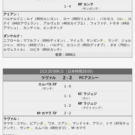
89'
カンテ
1 - 4
（
サンガンテ
）
アミアン
：
ベルナルドニ
；
ルイ
（80分
ルシヨン
）、
ロー
（68分
リュタン
）、
バカヨコ
、
コレ
、
ロ
■
テイ
（64分
アヴェラン
）、
アルヴェロ
（46分
カイブエ
）、
フォファナ
、
I･サネ
（64分
アマシュ
）、
カンディル
、
エンタマック
ダンケルク
：
ニフロール
；
マフルフィ
（69分
ディオン
）、
マイェラ
、
サンガンテ
、
ランゲ
、
ジョル
■
ジャン
、
ボケレ
（69分
ゾス
）、
バルデリ
、
セコンゴ
（85分
ディオプ
）、
ダオ
（79分
シ
ルヴェストル
）、
ロビネ
（85分
カンテ
）
観客：6868人
2/13 20:00K.O.（日本時間28:00）
2 - 2
ラヴァル
FCアヌシー
エムバヨ
23'
1 - 0
（
サンナ
）
61'
ラジュジ
1 - 1
（
カシ
）
68'
ラジュジ
1 - 2
（
マクトゥング
）
M･カマラ
72'
2 - 2
ラヴァル
：
サマサ
；
コマレ
、
ビアンダ
、
ワネ
、
クアシ
、
マンドゥキ
、
アラジ
、
トマ
（87分
チョ
■
■
クンテ
）、
サンナ
、
エムバヨ
（68分
ダゴ
）、
M･カマラ
■