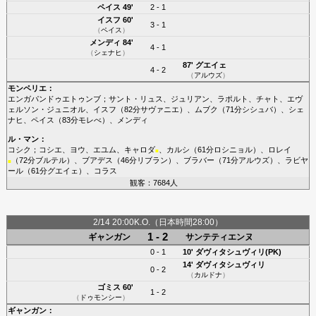
ペイス
49'
2 - 1
イスフ
60'
3 - 1
（
ペイス
）
メンディ
84'
4 - 1
（
シェナヒ
）
87'
グエイェ
4 - 2
（
アルウズ
）
モンペリエ
：
エンガパンドゥエトゥンブ
；
サント・リュス
、
ジュリアン
、
ラポルト
、
チャト
、
エヴ
ェルソン・ジュニオル
、
イスフ
（82分
サヴァニエ
）、
ムブク
（71分
シシュバ
）、
シェ
ナヒ
、
ペイス
（83分
モレべ
）、
メンディ
ル・マン
：
コシク
；
コシエ
、
ヨウ
、
エユム
、
キャロダ
、
カルシ
（61分
ロシニョル
）、
ロレイ
■
（72分
ブルテル
）、
ブアデス
（46分
リブラン
）、
ブラバー
（71分
アルウズ
）、
ラビヤ
■
ール
（61分
グエイェ
）、
コラス
観客：7684人
2/14 20:00K.O.（日本時間28:00）
1 - 2
ギャンガン
サンテティエンヌ
0 - 1
10'
ダヴィタシュヴィリ(PK)
14'
ダヴィタシュヴィリ
0 - 2
（
カルドナ
）
ゴミス
60'
1 - 2
（
ドゥモンシー
）
ギャンガン
：