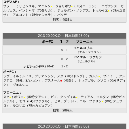
ロデスAF
：
ブラート
；
リピンスキ
、
マニャン
、
ジョリボワ
（59分
ローラン
）、
エヴァンス
、
ガ
■
■
ルヴェス
、
ベンシャマ
（75分
サカ
）、
ジョルダン・メンデス
、
トゥルイエ
（59分
ユヌ
■
サ
）、
アルコント
（75分
ナジェラ
）、
バルデ
観客：4033人
2/13 20:00K.O.（日本時間28:00）
1 - 2
ポーFC
ブローニュ
67'
ルコリエ
0 - 1
（
エル・ファリシ
）
85'
エル・ファリシ
0 - 2
（
ビュルテル
）
ボビション(PK)
90+2'
1 - 2
ポーFC
：
ラヴェイル
；
ルイス
、
ブリアンソン
、
メダ
（70分
ドング
）、
カルル
、
プイイー
、
アン
■
ジアニ
（81分
ボビション
）、
ブスナール
（42分）、
トゥズガル
、
シソコ
（60分
サディ
■
ク
）、
ヴェルシニ
ブローニュ
：
ヌク
；
ボワエ
（80分
クアシ
）、
ピノ
、
グルヴィル
、
ティアム
、
マルタン
（65分
ビュ
■
■
■
ルテル
）、
モコ
（64分
ファタル
）、
ビネ
、
プラトレ
、
エル・ファリシ
（88分
デュフ
■
ロ
）、
ルコリエ
（79分
カピュアノ
）
観客：2899人
2/13 20:00K.O.（日本時間28:00）