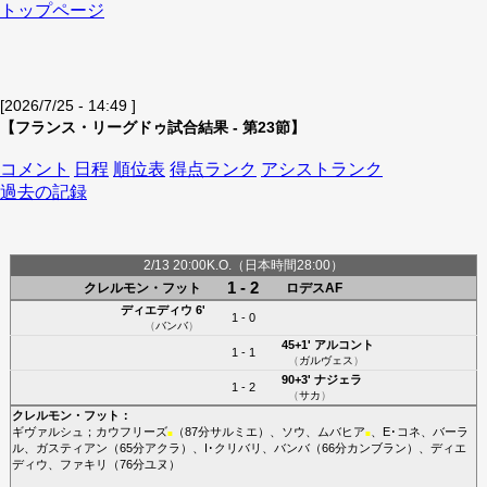
トップページ
[2026/7/25 - 14:49 ]
【フランス・リーグドゥ試合結果 - 第23節】
コメント
日程
順位表
得点ランク
アシストランク
過去の記録
2/13 20:00K.O.（日本時間28:00）
1 - 2
クレルモン・フット
ロデスAF
ディエディウ
6'
1 - 0
（
バンバ
）
45+1'
アルコント
1 - 1
（
ガルヴェス
）
90+3'
ナジェラ
1 - 2
（
サカ
）
クレルモン・フット
：
ギヴァルシュ
；
カウフリーズ
（87分
サルミエ
）、
ソウ
、
ムバヒア
、
E･コネ
、
バーラ
■
■
ル
、
ガスティアン
（65分
アクラ
）、
I･クリバリ
、
バンバ
（66分
カンブラン
）、
ディエ
ディウ
、
ファキリ
（76分
ユヌ
）