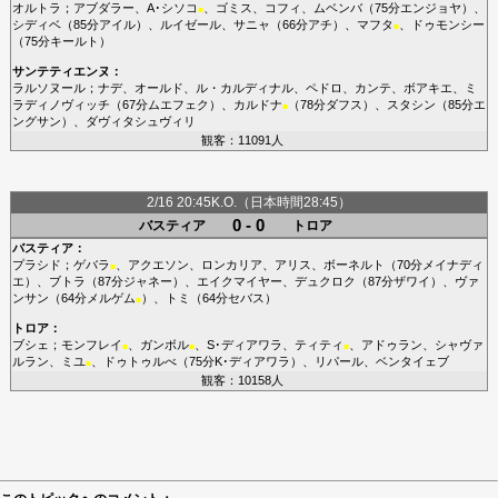
オルトラ
；
アブダラー
、
A･シソコ
、
ゴミス
、
コフィ
、
ムベンバ
（75分
エンジョヤ
）、
■
シディベ
（85分
アイル
）、
ルイゼール
、
サニャ
（66分
アチ
）、
マフタ
、
ドゥモンシー
■
（75分
キールト
）
サンテティエンヌ
：
ラルソヌール
；
ナデ
、
オールド
、
ル・カルディナル
、
ペドロ
、
カンテ
、
ボアキエ
、
ミ
ラディノヴィッチ
（67分
ムエフェク
）、
カルドナ
（78分
ダフス
）、
スタシン
（85分
エ
■
ングサン
）、
ダヴィタシュヴィリ
観客：11091人
2/16 20:45K.O.（日本時間28:45）
0 - 0
バスティア
トロア
バスティア
：
プラシド
；
ゲバラ
、
アクエソン
、
ロンカリア
、
アリス
、
ボーネルト
（70分
メイナディ
■
エ
）、
ブトラ
（87分
ジャネー
）、
エイクマイヤー
、
デュクロク
（87分
ザワイ
）、
ヴァ
ンサン
（64分
メルゲム
）、
トミ
（64分
セバス
）
■
トロア
：
ブシェ
；
モンフレイ
、
ガンボル
、
S･ディアワラ
、
ティティ
、
アドゥラン
、
シャヴァ
■
■
■
ルラン
、
ミユ
、
ドゥトゥルべ
（75分
K･ディアワラ
）、
リパール
、
ベンタイェブ
■
観客：10158人