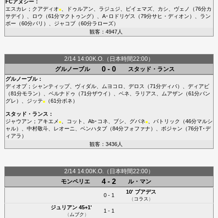
FCアヌシー
：
エスカレ
；
クアディオ
、
ドゥルアン
、
ラジュジ
、
ビイェマズ
、
カシ
、
ヴェノ
（76分
カ
■
サデイ
）、
ロウ
（61分
マクトゥング
）、
A･ロドリゲス
（79分
サヒ・ディオン
）、
ラン
ボー
（60分
パリ
）、
ジャコブ
（60分
ラローズ
）
観客：4947人
2/14 14:00K.O.（日本時間22:00）
0 - 0
グルノーブル
スタッド・ランス
グルノーブル
：
ディオプ
；
シャンティップ
、
ヴィダル
、
ムヨコロ
、
デロス
（71分
ディバ
）、
ディアビ
（81分
モラン
）、
ベルナドゥ
（71分
ザウイ
）、
ベネ
、
ラリアス
、
ムアザン
（61分
バン
グレ
）、
ジッテ
（61分
ボネ
）
■
スタッド・ランス
：
ジャウアン
；
アキエメ
、
コット
、
Ab･コネ
、
ブシ
、
グバネ
、
パトリック
（46分
マルシ
■
■
ャル
）、
中村敬斗
、
レオーニ
、
ベンハタブ
（84分
フォファナ
）、
ボジャン
（76分
T･デ
ィアラ
）
観客：3436人
2/14 14:00K.O.（日本時間22:00）
4 - 2
モンペリエ
ル・マン
10'
ブアデス
0 - 1
（
コラス
）
ジュリアン
45+1'
1 - 1
（
ムブク
）