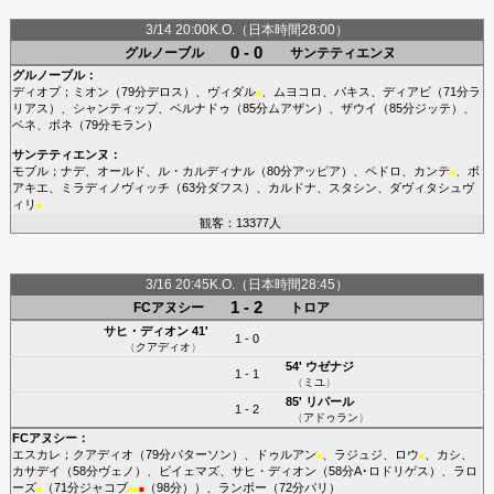
3/14 20:00K.O.（日本時間28:00）
0 - 0
グルノーブル
サンテティエンヌ
グルノーブル
：
ディオプ
；
ミオン
（79分
デロス
）、
ヴィダル
、
ムヨコロ
、
パキス
、
ディアビ
（71分
ラ
■
リアス
）、
シャンティップ
、
ベルナドゥ
（85分
ムアザン
）、
ザウイ
（85分
ジッテ
）、
ベネ
、
ボネ
（79分
モラン
）
サンテティエンヌ
：
モブル
；
ナデ
、
オールド
、
ル・カルディナル
（80分
アッピア
）、
ペドロ
、
カンテ
、
ボ
■
アキエ
、
ミラディノヴィッチ
（63分
ダフス
）、
カルドナ
、
スタシン
、
ダヴィタシュヴ
ィリ
■
観客：13377人
3/16 20:45K.O.（日本時間28:45）
1 - 2
FCアヌシー
トロア
サヒ・ディオン
41'
1 - 0
（
クアディオ
）
54'
ウゼナジ
1 - 1
（
ミユ
）
85'
リパール
1 - 2
（
アドゥラン
）
FCアヌシー
：
エスカレ
；
クアディオ
（79分
パターソン
）、
ドゥルアン
、
ラジュジ
、
ロウ
、
カシ
、
■
■
カサデイ
（58分
ヴェノ
）、
ビイェマズ
、
サヒ・ディオン
（58分
A･ロドリゲス
）、
ラロ
ーズ
（71分
ジャコブ
（98分））、
ランボー
（72分
パリ
）
■
■
■
■