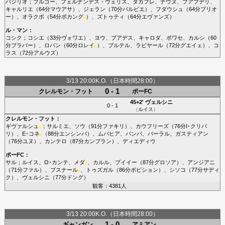
バジリオ
；
ブルゴー
、
フェルナンデス・ヴェリス
、
タカフレ
、
ナウヌ
、
ブアブデリ
、
キャルリエ
（64分
マウアサ
）、
ジェラン
（70分
バルビエ
）、
フダウシュ
（64分
ブリオ
ー
）、
オラクポ
（54分
ボカング
）、
ズトゥティ
（64分
エヴァンズ
）
■
ル・マン
：
コシク
；
コシエ
（33分
ヴォワエ
）、
ヨウ
、
ブアデス
、
キャロダ
、
ボワセ
、
カルシ
（60
分
ブラバー
）、
ロバン
（60分
ロレイ
）、
ブルテル
、
ラビヤール
（72分
グエイェ
）、
コ
■
ラス
（72分
アルウズ
）
3/13 20:00K.O.（日本時間28:00）
0 - 1
クレルモン・フット
ポーFC
45+2'
ヴェルシニ
0 - 1
（
ルイス
）
クレルモン・フット
：
ギヴァルシュ
；
サルミエ
、
ソウ
（91分
ファキリ
）、
カウフリーズ
（76分
I･クリバ
■
リ
）、
E･コネ
（88分
エンシンバ
）、
ムバヒア
、
バンバ
、
バーラル
、
ガスティアン
■
（76分
ユヌ
）、
カンテロ
（87分
カンブラン
）、
ディエディウ
ポーFC
：
サル
；
ルイス
、
O･カンテ
、
メダ
、
カルル
、
プイイー
（87分
グロソア
）、
アンジアニ
■
（71分
ファル
）、
ブスナール
、
トゥズガル
（86分
ボビション
）、
シソコ
（77分
サディ
■
ク
）、
ヴェルシニ
（77分
ドング
）
観客：4381人
3/13 20:00K.O.（日本時間28:00）
1 - 0
ギャンガン
アミアン