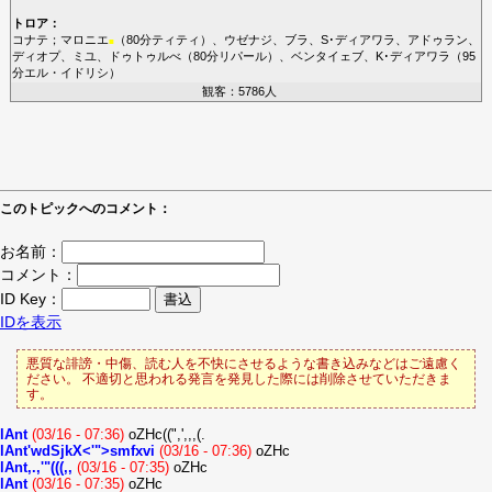
トロア
：
コナテ
；
マロニエ
（80分
ティティ
）、
ウゼナジ
、
ブラ
、
S･ディアワラ
、
アドゥラン
、
■
ディオプ
、
ミユ
、
ドゥトゥルべ
（80分
リパール
）、
ベンタイェブ
、
K･ディアワラ
（95
分
エル・イドリシ
）
観客：5786人
このトピックへのコメント：
お名前：
コメント：
ID Key：
IDを表示
悪質な誹謗・中傷、読む人を不快にさせるような書き込みなどはご遠慮く
ださい。 不適切と思われる発言を発見した際には削除させていただきま
す。
lAnt
(03/16 - 07:36)
oZHc((",',,,(.
lAnt'wdSjkX<'">smfxvi
(03/16 - 07:36)
oZHc
lAnt,.,'"(((,,
(03/16 - 07:35)
oZHc
lAnt
(03/16 - 07:35)
oZHc