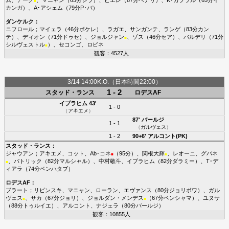
■
カンガ
）、
A･アシェム
（79分
P･バ
）
ダンケルク
：
ニフロール
；
マイェラ
（46分
ボケレ
）、
ラガエ
、
サンガンテ
、
ランゲ
（83分
カン
テ
）、
ディオン
（71分
ドゥセ
）、
ジョルジャン
、
ゾス
（46分
セア
）、
バルデリ
（71分
■
シルヴェストル
）、
セコンゴ
、
ロビネ
■
観客：4527人
3/14 14:00K.O.（日本時間22:00）
1 - 2
スタッド・ランス
ロデスAF
イブラヒム
43'
1 - 0
（
アキエメ
）
87'
バールジ
1 - 1
（
ガルヴェス
）
1 - 2
90+6'
アルコント(PK)
スタッド・ランス
：
ジャウアン
；
アキエメ
、
コット
、
Ab･コネ
（95分）、
関根大輝
、
レオーニ
、
グバネ
■
■
、
パトリック
（82分
マルシャル
）、
中村敬斗
、
イブラヒム
（82分
ダラミー
）、
T･デ
■
ィアラ
（74分
ベンハタブ
）
ロデスAF
：
ブラート
；
リピンスキ
、
マニャン
、
ローラン
、
エヴァンス
（80分
ジョリボワ
）、
ガル
ヴェス
、
サカ
（67分
ジョリ
）、
ジョルダン・メンデス
（67分
ベンシャマ
）、
ユヌサ
■
■
（88分
トゥルイエ
）、
アルコント
、
ナジェラ
（80分
バールジ
）
観客：10855人