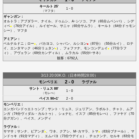
キールト
25'
1 - 0
（
マフタ
）
ギャンガン
：
オルトラ
；
アブダラー
、
ナイル
、
ドゥムシ
、
A･シソコ
、
アチ
（65分
ムベンバ
）、
シデ
ィベ
（76分
アイル
）、
ルイゼール
、
サニャ
（65分
サムラ
）、
キールト
（64分
ドゥモン
■
シー
）、
マフタ
アミアン
：
ベルナルドニ
；
ロー
、
バカヨコ
、
シャバン
、
ルシヨン
（87分）（55分
ルイ
）、
ロテ
■
■
イ
、
エンタマック
（46分
リュタン
）、
フォファナ
、
モンコンデュイ
（77分
ラフ
■
■
ィ
）、
アヴェラン
（69分
カンディル
）、
ムラカル
（55分
I･サネ
）
観客：6792人
3/13 20:00K.O.（日本時間28:00）
2 - 0
モンペリエ
ラヴァル
サント・リュス
88'
1 - 0
（
モレべ
）
ペイス
90+1'
2 - 0
モンペリエ
：
エンガパンドゥエトゥンブ
；
サント・リュス
、
ジュリアン
、
ラポルト
、
チャト
、
ムア
ンガ
（74分
ヴィダル・カルトゥ
）、
シェナヒ
、
イスフ
（85分
モレべ
）、
ファヤド
（70
分
グガン
）、
ペイス
、
メンディ
ラヴァル
：
サマサ
；
サンナ
、
ビアンダ
、
ワネ
、
クアシ
、
M･カマラ
、
トマ
（83分
ブナール
）、
マ
■
■
ンドゥキ
（91分
マディ
）、
エムバヨ
（73分
ウデイェ
）、
チョクンテ
、
セルキ
（83分
モ