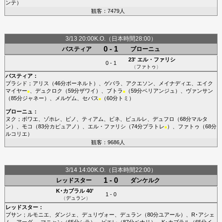
ンテ
）
観客：7479人
3/13 20:00K.O.（日本時間28:00）
0 - 1
バスティア
ブローニュ
23'
エル・ファリシ
0 - 1
（
ファトゥ
）
バスティア
：
プラシド
；
アリス
（46分
ボーネルト
）、
ゲバラ
、
アクエソン
、
メイナディエ
、
エイク
マイヤー
、
デュクロク
（59分
ザワイ
）、
ブトラ
（59分
ベリアンジュ
）、
ヴァンサン
■
■
（85分
ジャネー
）、
メルゲム
、
セバス
（60分
トミ
）
■
ブローニュ
：
ヌク
；
ボワエ
、
ゾホレ
、
ピノ
、
ティアム
、
ビネ
、
ビュルレ
、
デュフロ
（68分
マルタ
ン
）、
モコ
（83分
カピュアノ
）、
エル・ファリシ
（74分
プラトレ
）、
ファトゥ
（68分
■
ルコリエ
）
観客：9686人
3/14 14:00K.O.（日本時間22:00）
1 - 0
レッドスター
ダンケルク
K･カブラル
40'
1 - 0
（
デュラン
）
レッドスター
：
プサン
；
ルモニエ
、
ダンジェ
、
デュリヴォー
、
デュラン
（80分
ユアール
）、
R･アシェ
ム
、
アーグ
、
マニャン
（65分
シラ
）、
ピエレ
（87分
ベナリ
）、
K･カブラル
（65分
イ