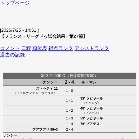
トップページ
[2026/7/25 - 14:51 ]
【フランス・リーグドゥ試合結果 - 第27節】
コメント
日程
順位表
得点ランク
アシストランク
過去の記録
3/13 20:00K.O.（日本時間28:00）
2 - 4
ナンシー
ル・マン
ズトゥティ
11'
1 - 0
（
フェルナンデス・ヴェリス
）
39'
ラビヤール
1 - 1
（
キャロダ
）
48'
ラビヤール
1 - 2
（
ブアデス
）
1 - 3
59'
ラビヤール
1 - 4
79'
ブアデス
ブアブデリ
90+3'
2 - 4
ナンシー
：