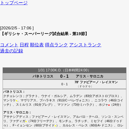
トップページ
[2026/2/5 - 17:06 ]
【ギリシャ・スーパーリーグ試合結果 - 第19節】
コメント
日程
順位表
得点ランク
アシストランク
過去の記録
1/31 17:00K.O.（日本時間24:00）
0 - 1
パネトリコス
アリス・サロニカ
78'
ファビアーノ・レイスマン
0 - 1
（
ドゥドゥ
）
パネトリコス
：
クチェレンコ
；
グラナト
、
ウナイ・ガルシア
、
ムラデン
（83分
アポストロプロス
）、
マンリケ
、
マヴリアス
、
ブハラキス
（91分
C･ベレヴォニス
）、
ニコラウ
（46分
コイ
■
ッチ
）、
スミルリス
（91分
ブレグ
）、
マツァン
（73分
ミハラク
）、
ホジャ
（24分）
■
アリス・サロニカ
：
アサナシアディス
；
ファビアーノ・レイスマン
、
アルバロ・テヘロ
、
ソンコ・スンベ
リ
、
ファディガ
（74分
フリーデク
）、
モンチュ
、
ラチッチ
、
ミセフイ
（46分
ドゥド
■
ゥ
）、
F･イェンセン
（60分
ブサイド
）、
カルレス・ペレス
（60分
A･ドニス
）、
ロレ
■