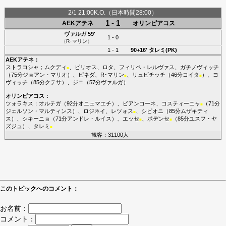
2/1 21:00K.O.（日本時間28:00）
1 - 1
AEKアテネ
オリンピアコス
ヴァルガ
59'
1 - 0
（
R･マリン
）
1 - 1
90+16'
タレミ(PK)
AEKアテネ
：
ストラコシャ
；
ムクディ
、
ピリオス
、
ロタ
、
フィリペ・レルヴァス
、
ガチノヴィッチ
■
（75分
ジョアン・マリオ
）、
ピネダ
、
R･マリン
、
リュビチッチ
（46分
コイタ
）、
ヨ
■
■
ヴィッチ
（85分
クテサ
）、
ジニ
（57分
ヴァルガ
）
オリンピアコス
：
ツォラキス
；
オルテガ
（92分
オニェマエチ
）、
ビアンコーネ
、
コスティーニャ
（71分
■
ジェルソン・マルティンス
）、
ロジネイ
、
レツォス
、
シピオニ
（85分
ムザキティ
■
ス
）、
シキーニョ
（71分
アンドレ・ルイス
）、
エッセ
、
ポデンセ
（85分
ユスフ・ヤ
■
■
ズジュ
）、
タレミ
■
観客：31100人
このトピックへのコメント：
お名前：
コメント：