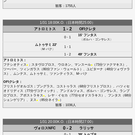
ン
観客：1755人
1/31 18:00K.O.（日本時間25:00）
1 - 2
アトロミトス
OFIクレタ
15'
フンタス
0 - 1
（
ボルハ・ゴンサレス
）
ムトゥサミ
22'
1 - 1
（
M･バク
）
1 - 2
49'
フンタス
アトロミトス
：
フテシオティス
；
スタヴロプロス
、
ウロネン
、
マンスール
（73分
ツァクマキス
）、
■
■
ツーバー
、
ツィンガラス
（80分
ファン・ウェールト
）、
ユビターナ
（48分
ツォヴァラ
ス
）、
ムンテス
、
ムトゥサミ
、
ツァンティラス
、
M･バク
OFIクレタ
：
フリストゲオルゴス
；
プングラス
、
コストゥラス
（68分
フリストプロス
）、
ハツィセ
オドリディス
（77分
ヴコティッチ
）、
アンドルツォス
、
ボルハ・ゴンサレス
、
ランブ
ロプロス
、
アポストラキス
、
レヤ・イセカ
（77分
セオドスラキス
）、
フンタス
（68分
■
シェンゲリア
）、
ヌス
（85分
ネイラ
）
■
■
観客：1036人
1/31 20:00K.O.（日本時間27:00）
0 - 2
ヴォロスNFC
ラリッサ
0 - 1
39'
トゥプタ