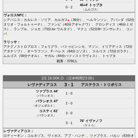
45+4'
トゥプタ
0 - 2
（
ムルゴス
）
ヴォロスNFC
：
シアバニス
；
カルレス・ソリア
、
カルガス
（36分）、
ヘルマンソン
、
アバンダ
（52分
■
ヌリオ・フォルトゥーナ
）、
ファンピ
（40分
アギャクワ
）、
グロシディス
（46分
ミガ
ス
）、
ランプル
、
ジョカ
（73分
Ja･ウルタド
）、
マクニ
（52分
M･ゴンサレス
）、
コン
バ
■
ラリッサ
：
アナグノストロプロス
；
フェリグラ
、
バトゥビンシカ
、
マソン
、
イリアディス
（72分
アタナソフ
）、
オーラフソン
、
F･ペレス
（84分
コソヌ
）、
スルリス
（72分
ガラテ
）、
ムルゴス
（59分
ナオル
）、
サガル
（84分
ハツィストラヴォス
）、
トゥプタ
観客：3760人
2/1 16:00K.O.（日本時間23:00）
3 - 1
レヴァディアコス
アステラス・トリポリス
ツァプラス
44'
1 - 0
（
パラシオス
）
パラシオス
47'
2 - 0
（
オジュボルト
）
コスティ
61'
3 - 0
（
パラシオス
）
76'
イヴァノフ
3 - 1
（
ケトゥ
）
レヴァディアコス
：
ロディーギン
；
コルネゾス
、
ヴィホス
、
アブ・ハンナ
、
ツァプラス
、
バルシ
（63分
オ
■