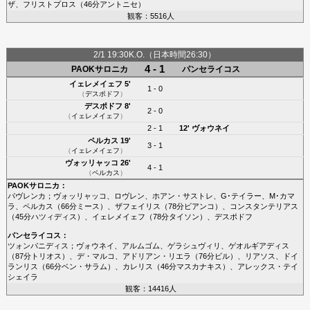
ザ
、
フリストプロス
（46分
アントニセ
）
観客：5516人
2/1 19:30K.O.（日本時間26:30）
4 - 1
PAOKサロニカ
パンセライコス
イェレメイェフ
5'
1 - 0
（
デスポドフ
）
デスポドフ
8'
2 - 0
（
イェレメイェフ
）
2 - 1
12'
ヴォウネイ
ペルカス
19'
3 - 1
（
イェレメイェフ
）
ヴォッリャッコ
26'
4 - 1
（
ペルカス
）
PAOKサロニカ
：
パヴレンカ
；
ヴォッリャッコ
、
ロヴレン
、
ホアン・サストレ
、
G･テイラー
、
M･カマ
ラ
、
ペルカス
（66分
ミース
）、
ザフェイリス
（78分
ビアンコ
）、
コンスタンテリアス
（45分
ハツィディス
）、
イェレメイェフ
（78分
タイソン
）、
デスポドフ
パンセライコス
：
ツォンパニディス
；
ヴォウネイ
、
アルムゴム
、
ゲラシュヴィリ
、
ゲオルギアディス
（87分
トリオス
）、
デ・マルコ
、
アドリアン・リエラ
（76分
ビル
）、
リアソス
、
ドイ
ランリス
（66分
ベン・サラム
）、
カレリス
（46分
マスカナキス
）、
アレックス・テイ
シェイラ
観客：14416人