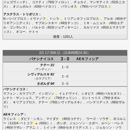
ジェゴヴィッチ
）、
コスティ
（79分
フィロン
）、
チョカイ
、
マンサティス
（52分
ニカ
ス
）、
オジュボルト
（63分
ペドロソ
）、
パラシオス
（79分
パパドプロス
）
■
■
アステラス・トリポリス
：
N･パパドプロス
；
イヴァノフ
、
I･シラ
、
トリアンタフィロプロス
、
アルホ
（65分
デ
■
■
■
リギアンニディス
）、
ヤブロンスキー
（49分
チッコ
）、
ミキ・ムニョス
（65分
エデ
■
ル・ゴンサレス
）、
バルトロ
（82分
ジョアッキーニ
）、
カルツァス
（65分
エマヌリデ
ィス
）、
オコー
、
ケトゥ
観客：1201人
2/1 17:30K.O.（日本時間24:30）
3 - 0
パナシナイコス
AEキフィシア
テテー
21'
1 - 0
（
アンディノ
）
シヴィデルスキ
81'
2 - 0
（
カラブリア
）
タボルダ
84'
3 - 0
パナシナイコス
：
ラフォン
；
カラブリア
、
インガソン
、
イェドヴァイ
、
シオピス
（68分
バカセタス
）、
■
レナト・サンシェス
、
アンディノ
（79分
チェリン
）、
コントゥリス
（79分
タボル
■
ダ
）、
キリアコプロス
、
テテー
（79分
シヴィデルスキ
）、
パンテリディス
（58分
ザル
リ
）
AEキフィシア
：
ラミレス
；
ダビド・シモン
、
マイダナ
（65分
コナテ
）、
ウーゴ・ソウザ
、
ポコルニ
■
■
■
ー
（11分
A･ペトコフ
（63分））、
ポンボ
、
ジョンソン・エボー
、
ルベン・ペレス
■
■
■
（46分
ラザレ・アマニ
）、
ミイッチ
（56分
セオドリディス
）、
ジェルソン・ソウ
■
■