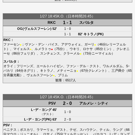
1/27 18:45K.O.（日本時間26:45）
1 - 1
RKC
スパルタ
OG(ヴェルスフーレン)
52'
1 - 0
1 - 1
82'
キトラノ(PK)
RKC
：
ファーセン
；
ヴァン・デン・バイス
、
アデウォイェ
、
ガーリ
（46分
レリーフェル
■
■
ト
）、
マイェルス
、
ルメラトゥ
（75分）、
ウキリ
、
ロケサ
（85分
ミン
）、
クレオニ
■
■
ーセ
（86分
フェリダ
）、
スンチェンス
、
クラーメル
（73分
ニーマイェル
）
■
スパルタ
：
オライ
；
フリーンズ
、
エールトハイゼン
、
ファン・デル・クスト
、
ワルメルダム
、
S･
バカリ
（64分
ネグリ
）、
キトラノ
、
メティーニョ
（67分
クレメント
）、
三戸舜介
（65
■
分
斉藤光毅
）、
ヴェルスフーレン
、
ブリム
■
観客：6517人
1/27 18:45K.O.（日本時間26:45）
2 - 0
PSV
アルメレ・シティ
L･デ・ヨング
45'
1 - 0
（
デスト
）
L･デ・ヨング(PK)
63'
2 - 0
PSV
：
ベニテス
；
ボスカリ
、
ラマーリョ
、
デスト
、
テゼ
、
スハウテン
、
ティル
、
ラング
（66
分
マウロ・ジュニオル
）、
ロサノ
（75分
フェルテッセン
）、
バカヨコ
、
L･デ・ヨング