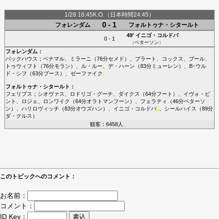
1/28 16:45K.O.（日本時間24:45）
0 - 1
フォレンダム
フォルトゥナ・シタールト
49'
イニゴ・コルドバ
0 - 1
（
ペターソン
）
フォレンダム
：
バックハウス
；
ベナマル
、
ミラーニ
（76分
セメド
）、
プラート
、
コックス
、
ブール
、
トゥウィフト
（76分
モラン
）、
ル・ルー
、
デ・ハーン
（83分
ミューレン
）、
B･ウル
ド・シフ
（63分
ブース
）、
ゼーファイク
■
フォルトゥナ・シタールト
：
フェリプス
；
シオヴァス
、
ロドリゴ・グーチ
、
ダイクス
（64分
フート
）、
イヴォ・ピ
ント
、
ロジェ
、
ロンワイク
（64分
オラトマンフーン
）、
フェラティ
（46分
ペターソ
ン
）、
ハリロヴィッチ
（83分
オウズハン
）、
イニゴ・コルドバ
、
シールハイス
（89分
■
ダ・クルス
）
観客：6458人
このトピックへのコメント：
お名前：
コメント：
ID Key：