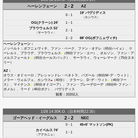
2 - 2
ヘーレンフェーン
AZ
19'
パヴリディス
0 - 1
（
カシウス
）
OG(クラーシ)
24'
1 - 1
ブラウウェルス
51'
2 - 1
（
サーラウィ
）
2 - 2
88'
OG(ボフニェヴィチ)
ヘーレンフェーン
：
ノッペルト
；
ボフニェヴィチ
、
ファン・ベーク
、
ファン・オテレ
（65分
ハイェ
）、
ケ
ーレルト
、
ブラウデ
、
ブラウウェルス
（89分
ファン・エー
）、
オルソン
、
ファン・ア
■
メルスフォールト
（65分
カールスバック
）、
サーラウィ
、
ウォーレマーク
（75分
ヌネ
■
リー
）
AZ
：
オウス・オドゥーロ
；
アレシャンドレ・ペネトラ
、
バズール
（80分
M･デ・ウィト
）、
メラー・ウォルフェ
、
カシウス
（40分）、
クラーシ
、
D･デ・ウィト
（46分
フー
■
■
ス
）、
マイナンス
（80分
オドゴーア
）、
ファン・ブレーデローデ
（69分
R･ファン・
■
ボメル
）、
ラード
（46分
ポク
）、
パヴリディス
観客：20202人
1/28 14:30K.O.（日本時間22:30）
2 - 2
ゴーアヘッド・イーグルス
NEC
0 - 1
45+5'
マットソン(PK)
カイペルス
74'
1 - 1
（
アデカニェ
）