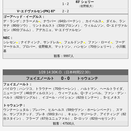
83'
シェリー
1 - 2
（
佐野航大
）
V･エドヴァルセン(PK)
87'
2 - 2
ゴーアヘッド・イーグルス
：
デ・ランゲ
；
クラーメル
、
ナウバー
（64分
バーテン
）、
カイペルス
、
ダイル
、
ラン
■
■
サナ
（80分
ソウ
）、
リントホルスト
（33分
ブロンメ
）、
ウィルムソン
、
O･エドヴァル
セン
（80分
ブルム
）、
アデカニェ
、
V･エドヴァルセン
NEC
：
シレセン
；
ナイティンク
、
サンドレル
、
フェルドンク
、
ファン・ローイ
、
フーデ
■
■
■
■
マーケルス
、
プロパー
、
佐野航大
、
マットソン
、
ハンセン
（70分
シェリー
）、
小川航
基
観客：9997人
1/28 14:30K.O.（日本時間22:30）
0 - 0
フェイエノールト
トゥウェンテ
フェイエノールト
：
バイロウ
；
ハンツコ
、
トラウナー
（70分
ベーレン
）、
ハルトマン
、
ヘールトライダ
、
ニューコープ
（46分
ディルロスン
）、
ウィーフェル
、
Q･ティンベル
、
ファン・デン・
ベルト
（62分
リングル
）、
イゴール・パイション
（62分
ミンテー
）、
S･ヒメネス
トゥウェンテ
：
ウンナーシュタル
；
プレパー
、
ヒルヘルス
（59分
ヴァン・ホーレンベーク
）、
スマ
ル
、
サンプステッド
、
ブレネ
（59分
タハ
）、
キェレ
、
サジーレク
、
アイティング
（82
分
スタイン
）、
フラープ
（67分
ユニュファル
）、
D･ロッツ
（82分
べセリンク
）
観客：47500人