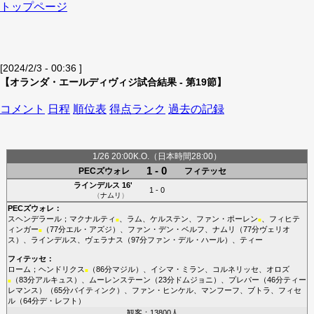
トップページ
[2024/2/3 - 00:36 ]
【オランダ・エールディヴィジ試合結果 - 第19節】
コメント
日程
順位表
得点ランク
過去の記録
1/26 20:00K.O.（日本時間28:00）
1 - 0
PECズウォレ
フィテッセ
ラインデルス
16'
1 - 0
（
ナムリ
）
PECズウォレ
：
スヘンデラール
；
マクナルティ
、
ラム
、
ケルステン
、
ファン・ポーレン
、
フィヒテ
■
■
ィンガー
（77分
エル・アズジ
）、
ファン・デン・ベルフ
、
ナムリ
（77分
ヴェリオ
■
ス
）、
ラインデルス
、
ヴェラナス
（97分
ファン・デル・ハール
）、
ティー
フィテッセ
：
ローム
；
ヘンドリクス
（86分
マジル
）、
イシマ・ミラン
、
コルネリッセ
、
オロズ
■
（83分
アルキュス
）、
ムーレンステーン
（23分
ドムジョニ
）、
プレパー
（46分
ティー
■
レマンス
）（65分
バイティンク
）、
ファン・ヒンケル
、
マンフーフ
、
ブトラ
、
フィセ
ル
（64分
デ・レフト
）
観客：13800人