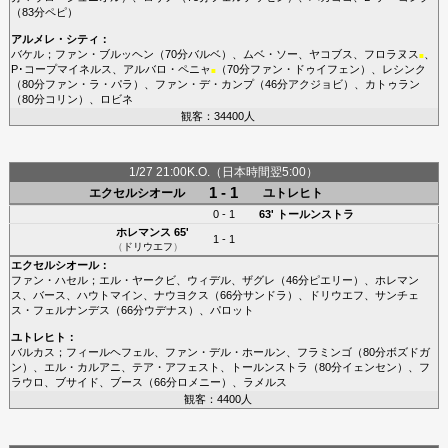
（83分
ペピ
）
アルメレ・シティ
：
バケル
；
ファン・ブルッヘン
（70分
バルベ
）、
ムベ・ソー
、
ヤコブス
、
フロラヌス
、
■
P･コープマイネルス
、
アルバロ・ペニャ
（70分
ファン・ドゥイフェン
）、
レシンク
■
（80分
ファン・ラ・パラ
）、
ファン・デ・カンプ
（46分
アクジョビ
）、
カトゥラン
（80分
コリン
）、
ロビネ
観客：34400人
1/27 21:00K.O.（日本時間翌5:00）
1 - 1
エクセルシオール
ユトレヒト
0 - 1
63'
トールンストラ
ホレマンス
65'
1 - 1
（
ドリウエフ
）
エクセルシオール
：
ファン・ハセル
；
エル・ヤークビ
、
ウィデル
、
ザグレ
（46分
ピエリー
）、
ホレマン
ス
、
バース
、
ハウトマイン
、
ナウヨクス
（66分
サンドラ
）、
ドリウエフ
、
サンチェ
ス・フェルナンデス
（66分
ウデナス
）、
パロット
ユトレヒト
：
バルカス
；
フィールヘフェル
、
ファン・デル・ホールン
、
フラミンゴ
（80分
ボズドガ
ン
）、
エル・カルアニ
、
テア・アフェスト
、
トールンストラ
（80分
イェンセン
）、
フ
ラウロ
、
ブサイド
、
ブース
（66分
ロメニー
）、
ラメルス
観客：4400人