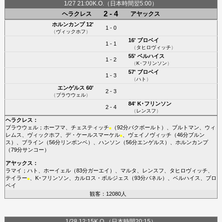
1/27 21:00K.O.（日本時間翌5:00）
2 - 4
ヘラクレス
アヤックス
ホルンカンプ
12'
1 - 0
（
ヴィックホフ
）
16'
ブロベイ
1 - 1
（
タヒロヴィッチ
）
55'
ベルハイス
1 - 2
（
K･フリンソン
）
57'
ブロベイ
1 - 3
（
ハト
）
エンゲルス
60'
2 - 3
（
ブラウウェル
）
84'
K･フリンソン
2 - 4
（
レンスフ
）
ヘラクレス
：
ブラウウェル
；
ホーフマ
、
チェスティッチ
（92分
バクボールト
）、
ブルトマン
、
ウィ
■
レムス
、
ヴィックホフ
、
デ・ケールスマーケル
、
ヴェイノヴィッチ
（46分
ブルン
■
ス
）、
ブライン
（56分
リンボンベ
）、
ハンソン
（56分
エンゲルス
）、
ホルンカンプ
（79分
サンコー
）
アヤックス
：
ラマイ
；
ハト
、
ホーイェル
（83分
ガーエイ
）、
マルタ
、
レンスフ
、
タヒロヴィッチ
、
テイラー
、
K･フリンソン
、
カルロス・ボルジェス
（93分
バネル
）、
ベルハイス
、
ブロ
■
ベイ
観客：12080人
1/28 12:15K.O.（日本時間20:15）