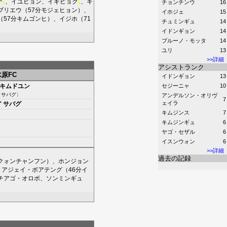
ナ
、
イユヒョン
、
イギヒョク
、
キ
チョンチンウ
16
■
■
ブリエウ
（57分
モジェヒョン
）、
イホジェ
15
（57分
キムゴンヒ
）、
イジホ
（71
チュミンギュ
14
イドンギョン
14
ブルーノ・モッタ
14
ユリ
13
>>詳細
アシストランク
水原FC
イドンギョン
13
キムドユン
セジーニャ
10
（
サバグ
）
アンデルソン・オリヴ
7
ェイラ
'
サバグ
キムジンス
7
キムジンギュ
6
ヤゴ・セザル
6
イスンウォン
6
>>詳細
過去の記録
クォンチャンフン
）、
ホンジョン
、
アジェイ・ボアテング
（46分
イ
チアゴ・オロボ
、
ソンミンギュ