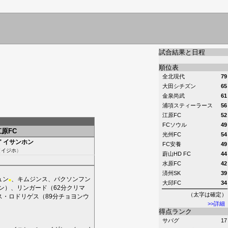
試合結果と日程
順位表
全北現代
79
大田シチズン
65
金泉尚武
61
浦項スティーラース
56
江原FC
52
FCソウル
49
江原FC
光州FC
54
'
イサンホン
FC安養
49
（
イジホ
）
蔚山HD FC
44
水原FC
42
済州SK
39
ュン
、
キムジンス
、
パクソンフン
■
大邱FC
34
ン
）、
リンガード
（62分
クリマ
（太字は確定）
ス・ロドリゲス
（89分
チョヨンウ
>>詳細
得点ランク
サバグ
17