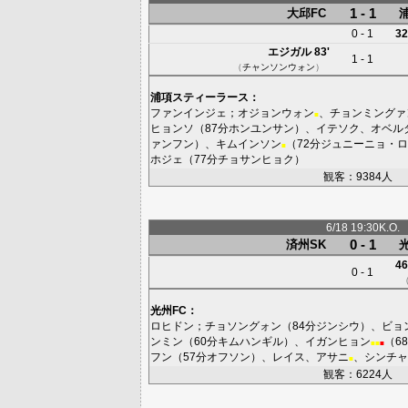
1 - 1
大邱FC
0 - 1
32
エジガル
83'
1 - 1
（
チャンソンウォン
）
浦項スティーラース
：
ファンインジェ
；
オジョンウォン
、
チョンミングァ
■
ヒョンソ
（87分
ホンユンサン
）、
イテソク
、
オベル
ァンフン
）、
キムインソン
（72分
ジュニーニョ・ロ
■
ホジェ
（77分
チョサンヒョク
）
観客：9384人
6/18 19:30K.O.
0 - 1
済州SK
46
0 - 1
光州FC
：
ロヒドン
；
チョソングォン
（84分
ジンシウ
）、
ビョ
ンミン
（60分
キムハンギル
）、
イガンヒョン
（6
■
■
■
フン
（57分
オフソン
）、
レイス
、
アサニ
、
シンチャ
■
観客：6224人