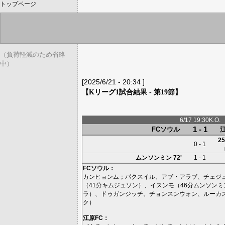
トップページ
（負荷軽減のため省略
中）
[2025/6/21 - 20:34 ]
【Kリーグ1試合結果 - 第19節】
6/17 19:30K.O.
1 - 1
FCソウル
25
0 - 1
ムンソンミン
72'
1 - 1
FCソウル
：
カンヒョンム
；
パクスイル
、
アブ・アラブ
、
チェジ
（41分
キムジュソン
）、
イスンモ
（46分
ムンソンミ
ラ
）、
ドゥガンジッチ
、
チョンスンウォン
、
ルーカ
ク
）
江原FC
：