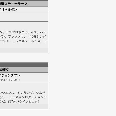
浦項スティーラース
'
オベルダン
ン
、
アスプロポタミティス
、
ハン
ダン
、
ファンソウン
（46分
シング
ーシャ
）、
ジョルジ・ルイス
、
イ
光州FC
'
チョンチフン
（
チェギョンロク
）
ンジュンス
、
ミンサンギ
、
シムサ
8分）、
チェギョンロク
、
チョンチ
ンム
（57分
パクインヒョク
）