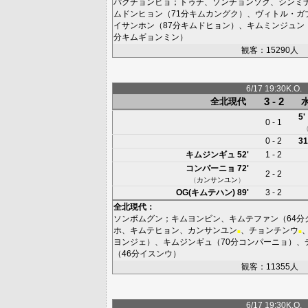
パクチョンヒョ
；
トゥチ
、
ソンチョンソク
、
シンミ
ムドンヒョン
（71分
キムカングク
）、
ヴィトル・ガ
イサンホン
（87分
キムドヒョン
）、
キムミンジュン
分
キムギョンミン
）
観客：15290人
6/17 19:30K.O.
3 - 2
全北現代
5'
0 - 1
0 - 2
31
キムジンギュ
52'
1 - 2
コンパーニョ
72'
2 - 2
（
カンサンユン
）
OG(キムテハン)
89'
3 - 2
全北現代
：
ソンボムグン
；
キムヨンビン
、
キムテファン
（64分
ホ
、
キムテヒョン
、
カンサンユン
、
チョンチンウ
■
■
ヨンジェ
）、
キムジンギュ
（70分
コンパーニョ
）、
（46分
イスンウ
）
観客：11355人
6/17 19:30K.O.