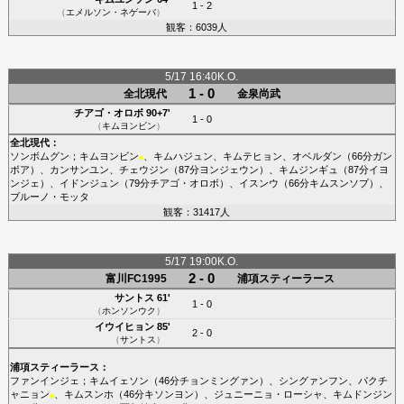
1 - 2
（
エメルソン・ネゲーバ
）
観客：6039人
5/17 16:40K.O.
1 - 0
全北現代
金泉尚武
チアゴ・オロボ
90+7'
1 - 0
（
キムヨンビン
）
全北現代
：
ソンボムグン
；
キムヨンビン
、
キムハジュン
、
キムテヒョン
、
オベルダン
（66分
ガン
■
ボア
）、
カンサンユン
、
チェウジン
（87分
ヨンジェウン
）、
キムジンギュ
（87分
イヨ
ンジェ
）、
イドンジュン
（79分
チアゴ・オロボ
）、
イスンウ
（66分
キムスンソプ
）、
ブルーノ・モッタ
観客：31417人
5/17 19:00K.O.
2 - 0
富川FC1995
浦項スティーラース
サントス
61'
1 - 0
（
ホンソンウク
）
イウイヒョン
85'
2 - 0
（
サントス
）
浦項スティーラース
：
ファンインジェ
；
キムイェソン
（46分
チョンミングァン
）、
シングァンフン
、
パクチ
ャニョン
、
キムスンホ
（46分
キソンヨン
）、
ジュニーニョ・ローシャ
、
キムドンジン
■