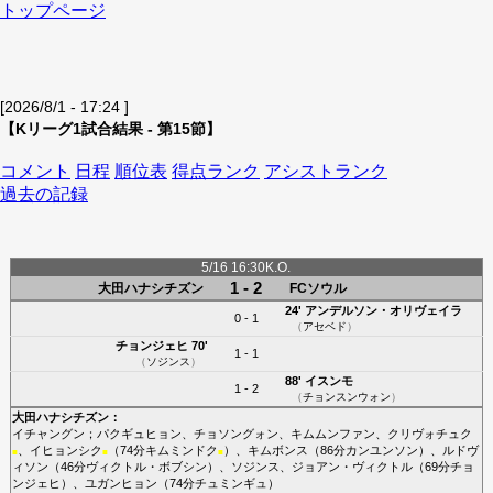
トップページ
[2026/8/1 - 17:24 ]
【Kリーグ1試合結果 - 第15節】
コメント
日程
順位表
得点ランク
アシストランク
過去の記録
5/16 16:30K.O.
1 - 2
大田ハナシチズン
FCソウル
24'
アンデルソン・オリヴェイラ
0 - 1
（
アセベド
）
チョンジェヒ
70'
1 - 1
（
ソジンス
）
88'
イスンモ
1 - 2
（
チョンスンウォン
）
大田ハナシチズン
：
イチャングン
；
パクギュヒョン
、
チョソングォン
、
キムムンファン
、
クリヴォチュク
、
イヒョンシク
（74分
キムミンドク
）、
キムボンス
（86分
カンユンソン
）、
ルドヴ
■
■
■
ィソン
（46分
ヴィクトル・ボブシン
）、
ソジンス
、
ジョアン・ヴィクトル
（69分
チョ
ンジェヒ
）、
ユガンヒョン
（74分
チュミンギュ
）