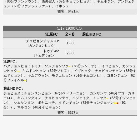
（86分
ファンソウン
）、
西矢健人
（67分
チョサンヒョク
）、
キムホジン
、
アンジェジ
ュン
（60分
ファンジェファン
）、
イホジェ
観客：6421人
5/17 19:00K.O.
2 - 0
江原FC
蔚山HD FC
チェビョンチャン
21'
1 - 0
（
カンジュンヒョク
）
トゥチ
45'
2 - 0
（
キムデウォン
）
江原FC
：
パクチョンヒョ
；
トゥチ
、
ソンチョンソク
（83分
シンミナ
）、
イユヒョン
、
カンジュ
■
ンヒョク
、
キムドンヒョン
（62分
ソミヌ
）、
イギヒョク
、
チェビョンチャン
（83分
キ
■
ムドヒョン
）、
キムデウォン
、
モジェヒョン
（51分
キムゴンヒ
）、
コヨンジュン
（62
分
フレイヘル
）
■
蔚山HD FC
：
チョヒョヌ
；
チョンスンヒョン
（67分
ペドリーニョ
）、
カンサンウ
（46分
ヤゴ・カリ
エロ
）、
キムヨングォン
、
チョヒョンテク
、
イジェイク
、
トロヤク
（53分
イジンヒョ
■
ン
）、
シムサンミン
、
ボヤニッチ
、
イドンギョン
（72分
チョンジェサン
（92
■
■
■
分））、
マルコン
（46分
イヒギョン
）
観客：8327人