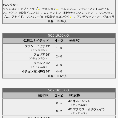
FCソウル
：
クソンユン
；
アブ・アラブ
、
チェジュン
、
キムジンス
、
ファン・アントニオ・ロ
■
■
ス
、
バベツ
（69分
イスンモ
）、
ムンソンミン
（56分
チョンスンウォン
）、
ソンジョン
ブム
、
アセベド
、
ソンミンギュ
（92分
チョヨンウク
）、
アンデルソン・オリヴェイラ
■
観客：11687人
5/16 19:00K.O.
4 - 0
仁川ユナイテッド
光州FC
ファン・イビサ
19'
1 - 0
（
イジュヨン
）
フェリア
26'
2 - 0
（
イチョンヨン
）
ジェルソ
55'
3 - 0
（
イドンユル
）
イチョンヨン(PK)
66'
4 - 0
観客：11128人
5/17 16:30K.O.
1 - 2
済州SK
FC安養
35'
キムドンジン
0 - 1
（
ラファエル
）
46'
マテウス・オリヴェイラ
0 - 2
（
チェヒョヌ
）
キムユンソン
64'