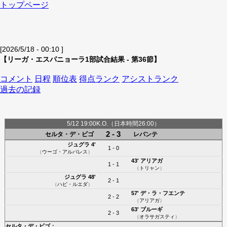
トップページ
[2026/5/18 - 00:10 ]
【リーガ・エスパニョーラ1部試合結果 - 第36節】
コメント
日程
順位表
得点ランク
アシストランク
過去の記録
5/12 19:00K.O.（日本時間26:00）
2 - 3
セルタ・デ・ビゴ
レバンテ
ジュグラ
4'
1 - 0
（
ウーゴ・アルバレス
）
43'
アリアガ
1 - 1
（
トリャン
）
ジュグラ
48'
2 - 1
（
ハビ・ルエダ
）
57'
デ・ラ・フエンテ
2 - 2
（
アリアガ
）
63'
ブルーギ
2 - 3
（
オラサガスティ
）
セルタ・デ・ビゴ
：