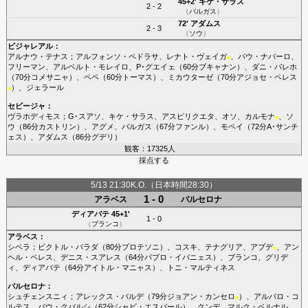
45+2'
キケ・サラス
2 - 2
（
バルガス
）
72'
アダムス
2 - 3
（
ソウ
）
ビジャレアル
：
アルナウ・テナス
；
アルフォンソ・ペドラサ
、
レナト・ヴェイガ
、
パウ・ナバーロ
、
■
フリーマン
、
アルベルト・モレイロ
、
P･グエイェ
（60分
ブキャナン
）、
ダニ・パレホ
（70分
コメサニャ
）、
ペペ
（60分
トーマス
）、
ミカウターゼ
（70分
アジョセ・ペレス
）、
ジェラール
■
セビージャ
：
ヴラホディモス
；
G･スアソ
、
キケ・サラス
、
アスピリクエタ
、
オソ
、
カルモナ
、
ソ
■
ウ
（86分
カストリン
）、
アグメ
、
バルガス
（67分
ファンル
）、
モペイ
（72分
A･サンチ
ェス
）、
アダムス
（86分
グデリ
）
観客：17325人
採点する
5/13 21:30K.O.（日本時間28:30）
1 - 0
アラベス
バルセロナ
ディアバテ
45+1'
1 - 0
（
ブランコ
）
アラベス
：
シベラ
；
ビクトル・パラダ
（80分
プロテソニ
）、
コスキ
、
テナグリア
、
アブデ
、
アン
■
ヘル・ペレス
、
デニス・スアレス
（64分
パブロ・イバニェス
）、
ブランコ
、
グリデ
ィ
、
ディアバテ
（64分
アイトル・マニャス
）、
トニ・マルティネス
バルセロナ
：
シュチェンスニィ
；
アレックス・バルデ
（79分
ジョアン・カンセロ
）、
アルバロ・コ
■
ルテス
、
パウ・クバルシ
（62分
シャビ・エスパール
）、
クンデ
、
マルク・ベルナル