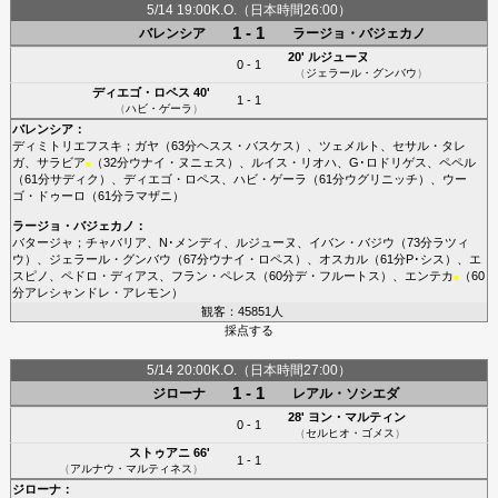
5/14 19:00K.O.（日本時間26:00）
1 - 1
バレンシア
ラージョ・バジェカノ
20'
ルジューヌ
0 - 1
（
ジェラール・グンバウ
）
ディエゴ・ロペス
40'
1 - 1
（
ハビ・ゲーラ
）
バレンシア
：
ディミトリエフスキ
；
ガヤ
（63分
ヘスス・バスケス
）、
ツェメルト
、
セサル・タレ
ガ
、
サラビア
（32分
ウナイ・ヌニェス
）、
ルイス・リオハ
、
G･ロドリゲス
、
ペペル
■
（61分
サディク
）、
ディエゴ・ロペス
、
ハビ・ゲーラ
（61分
ウグリニッチ
）、
ウー
ゴ・ドゥーロ
（61分
ラマザニ
）
ラージョ・バジェカノ
：
バタージャ
；
チャバリア
、
N･メンディ
、
ルジューヌ
、
イバン・バジウ
（73分
ラツィ
ウ
）、
ジェラール・グンバウ
（67分
ウナイ・ロペス
）、
オスカル
（61分
P･シス
）、
エ
スピノ
、
ペドロ・ディアス
、
フラン・ペレス
（60分
デ・フルートス
）、
エンテカ
（60
■
分
アレシャンドレ・アレモン
）
観客：45851人
採点する
5/14 20:00K.O.（日本時間27:00）
1 - 1
ジローナ
レアル・ソシエダ
28'
ヨン・マルティン
0 - 1
（
セルヒオ・ゴメス
）
ストゥアニ
66'
1 - 1
（
アルナウ・マルティネス
）
ジローナ
：