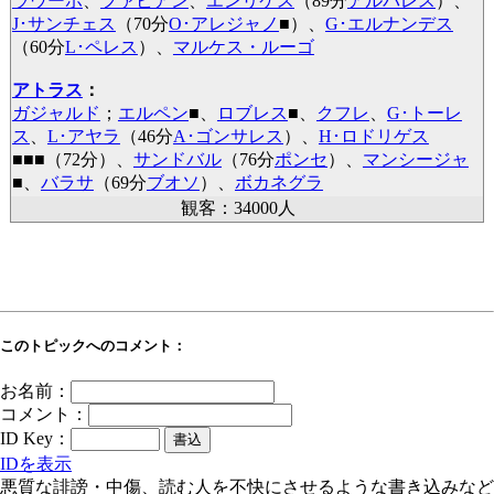
ラウーホ
、
ファビアン
、
エンリケス
（89分
アルバレス
）、
J･サンチェス
（70分
O･アレジャノ
■
）、
G･エルナンデス
（60分
L･ペレス
）、
マルケス・ルーゴ
アトラス
：
ガジャルド
；
エルペン
■
、
ロブレス
■
、
クフレ
、
G･トーレ
ス
、
L･アヤラ
（46分
A･ゴンサレス
）、
H･ロドリゲス
■
■
■
（72分）、
サンドバル
（76分
ポンセ
）、
マンシージャ
■
、
バラサ
（69分
ブオソ
）、
ボカネグラ
観客：34000人
このトピックへのコメント：
お名前：
コメント：
ID Key：
IDを表示
悪質な誹謗・中傷、読む人を不快にさせるような書き込みなど