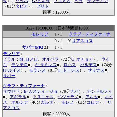
ダ
）、
リッパ
、
G･ピネダ
、
J･ゴメス
、
ベラ
、
ランディン
（81分
タピア
）、
プリド
観客：12000人
10/27 19:00K.O.（日本時間翌10:00）
モレリア
1 - 1
クラブ・ティファーナ
0 - 1
9'
リアスコス
サバー(PK)
21'
1 - 1
モレリア
：
ビラル
；
M･ロメロ
、
オルベラ
（72分
C･オチョア
）、
ウイ
キ
、
モンテロ
■
、
A･ラミレス
■
、
ロハス
、
バルデス
■
（74分
H･ルイス
）、
モラレス
（81分
F･トーレス
）、
サリナス
■
、
サバー
クラブ・ティファーナ
：
サウセド
；
E･カスティージョ
（79分
ナバ
）、
ガンドルフィ
■
、
アギラル
■
、
J･ヌニェス
、
ペジェラノ
■
、
アルセ
■
、
ルイ
ス
、
オルシナ
（46分
ガルサ
）、
モレノ
（63分
コロナ
）、
リ
アスコス
観客：28000人