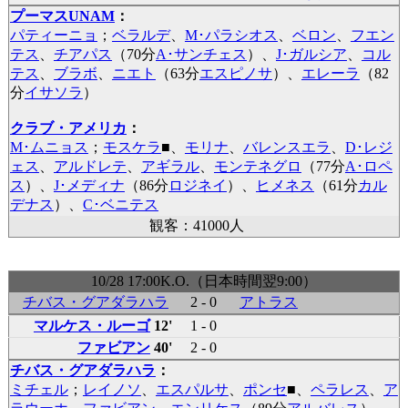
プーマスUNAM
：
パティーニョ
；
ベラルデ
、
M･パラシオス
、
ベロン
、
フエン
テス
、
チアパス
（70分
A･サンチェス
）、
J･ガルシア
、
コル
テス
、
ブラボ
、
ニエト
（63分
エスピノサ
）、
エレーラ
（82
分
イサソラ
）
クラブ・アメリカ
：
M･ムニョス
；
モスケラ
■
、
モリナ
、
バレンスエラ
、
D･レジ
ェス
、
アルドレテ
、
アギラル
、
モンテネグロ
（77分
A･ロペ
ス
）、
J･メディナ
（86分
ロジネイ
）、
ヒメネス
（61分
カル
デナス
）、
C･ベニテス
観客：41000人
10/28 17:00K.O.（日本時間翌9:00）
チバス・グアダラハラ
2 - 0
アトラス
マルケス・ルーゴ
12'
1 - 0
ファビアン
40'
2 - 0
チバス・グアダラハラ
：
ミチェル
；
レイノソ
、
エスパルサ
、
ポンセ
■
、
ペラレス
、
ア