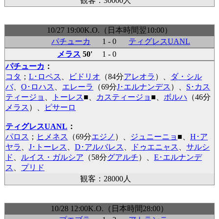
観客：30000人
10/27 19:00K.O.（日本時間翌10:00）
パチューカ
1 - 0
ティグレスUANL
メラス
50'
1 - 0
パチューカ
：
コタ
；
L･ロペス
、
ビドリオ
（84分
アレオラ
）、
ダ・シル
バ
、
O･ロハス
、
エレーラ
（69分
J･エルナンデス
）、
S･カス
ティージョ
、
トーレス
■
、
カスティージョ
■
、
ボルハ
（46分
メラス
）、
ピサーロ
ティグレスUANL
：
パロス
；
ヒメネス
（69分
エジノ
）、
ジュニーニョ
■
、
H･ア
ヤラ
、
J･トーレス
、
D･アルバレス
、
ドゥエニャス
、
サルシ
ド
、
ルイス・ガルシア
（58分
グアルチ
）、
E･エルナンデ
ス
、
プリド
観客：28000人
10/28 12:00K.O.（日本時間28:00）