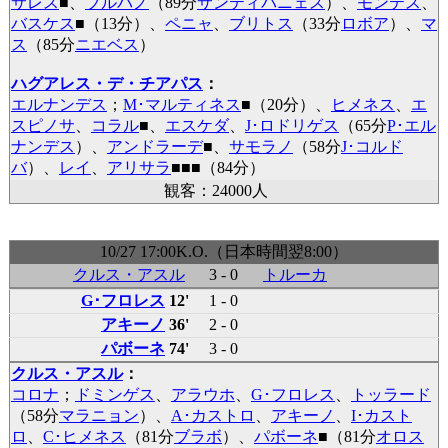
サレス
■
、
ブルバノ
（89分
サンティバニェス
）、
モンテス
、
バスケス
■
（13分）、
ペニャ
、
ブリトス
（33分
ロボア
）、
マ
ス
（85分
ニエベス
）
ハグアレス・デ・チアパス
：
エルナンデス
；
M･マルティネス
■
（20分）、
ヒメネス
、
エ
スピノサ
、
コラル
■
、
エスケダ
、
J･ロドリゲス
（65分
P･エル
ナンデス
）、
アンドラーデ
■
、
サモラノ
（58分
J･コルド
バ
）、
レイ
、
アリサラ
■
■
■
（84分）
観客：24000人
10/27 17:00K.O.（日本時間翌8:00）
クルス・アスル
3 - 0
トルーカ
G･フロレス
12'
1 - 0
アキーノ
36'
2 - 0
パボーネ
74'
3 - 0
クルス・アスル
：
コロナ
；
ドミンゲス
、
アラウホ
、
G･フロレス
、
トッラード
（58分
マラニョン
）、
A･カストロ
、
アキーノ
、
I･カスト
ロ
、
C･ヒメネス
（81分
ブラボ
）、
パボーネ
■
（81分
オロス