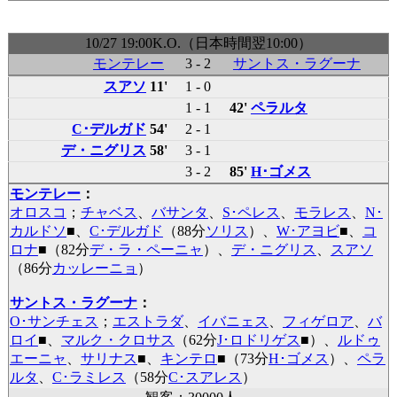
10/27 19:00K.O.（日本時間翌10:00）
モンテレー
3 - 2
サントス・ラグーナ
スアソ
11'
1 - 0
1 - 1
42'
ペラルタ
C･デルガド
54'
2 - 1
デ・ニグリス
58'
3 - 1
3 - 2
85'
H･ゴメス
モンテレー
：
オロスコ
；
チャベス
、
バサンタ
、
S･ペレス
、
モラレス
、
N･
カルドソ
■
、
C･デルガド
（88分
ソリス
）、
W･アヨビ
■
、
コ
ロナ
■
（82分
デ・ラ・ペーニャ
）、
デ・ニグリス
、
スアソ
（86分
カッレーニョ
）
サントス・ラグーナ
：
O･サンチェス
；
エストラダ
、
イバニェス
、
フィゲロア
、
バ
ロイ
■
、
マルク・クロサス
（62分
J･ロドリゲス
■
）、
ルドゥ
エーニャ
、
サリナス
■
、
キンテロ
■
（73分
H･ゴメス
）、
ペラ
ルタ
、
C･ラミレス
（58分
C･スアレス
）