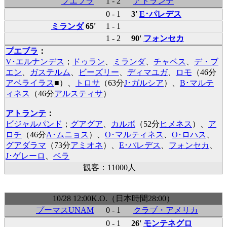
プエブラ
1 - 2
アトランテ
0 - 1
3'
E･パレデス
ミランダ
65'
1 - 1
1 - 2
90'
フォンセカ
プエブラ
：
V･エルナンデス
；
ドゥラン
、
ミランダ
、
チャベス
、
デ・ブ
エン
、
ガステルム
、
ビーズリー
、
ディマユガ
、
ロモ
（46分
アベライラス
■
）、
トロサ
（63分
J･ガルシア
）、
B･マルテ
ィネス
（46分
アルスティサ
）
アトランテ
：
ビジャルパンド
；
グアグア
、
カルボ
（52分
ヒメネス
）、
ア
ロチ
（46分
A･ムニョス
）、
O･マルティネス
、
O･ロハス
、
グアダラマ
（73分
アミオネ
）、
E･パレデス
、
フォンセカ
、
J･ゲレーロ
、
ベラ
観客：11000人
10/28 12:00K.O.（日本時間28:00）
プーマスUNAM
0 - 1
クラブ・アメリカ
0 - 1
26'
モンテネグロ