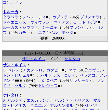
コ
）、
ベラ
トルーカ
：
タラベラ
；
ノバレッティ
■
、
カブレラ
（46分
ブリスエラ
）、
ドゥエニャス
、
ヴィウソン・マチアス
、
C･ロドリゲス
■
、
ルーカス・シウヴァ
、
シーニャ
（46分
ブランビラ
）、
リオ
ス
（46分
カチョ
）、
エスキベル
、
テハダ
■
観客：26000人
10/27 17:00K.O.（日本時間翌8:00）
サン・ルイス
0 - 0
ケレタロ
サン・ルイス
：
O･ペレス
；
J･カストロ
、
カダビー
■
、
マヤ
（46分
エヴェル
トン・ビリェル
■
）、
バルデラス
、
コレア
、
ベラスコ
、
アレ
ドンド
■
■
■
（89分）、
E･ロペス
（69分
サラサール
）、
メン
ドサ
、
セルダ
（76分
トレジェス
■
）
ケレタロ
：
S･ガルシア
；
エスカランテ
、
ガルシア・アリアス
、
マル
コ・ヒメネス
、
ダニエル・アルカンタル
（74分
O･ピネ