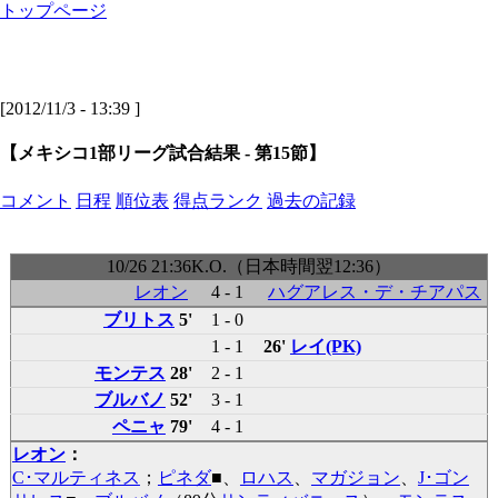
トップページ
[2012/11/3 - 13:39 ]
【メキシコ1部リーグ試合結果 - 第15節】
コメント
日程
順位表
得点ランク
過去の記録
10/26 21:36K.O.（日本時間翌12:36）
レオン
4 - 1
ハグアレス・デ・チアパス
ブリトス
5'
1 - 0
1 - 1
26'
レイ(PK)
モンテス
28'
2 - 1
ブルバノ
52'
3 - 1
ペニャ
79'
4 - 1
レオン
：
C･マルティネス
；
ピネダ
■
、
ロハス
、
マガジョン
、
J･ゴン