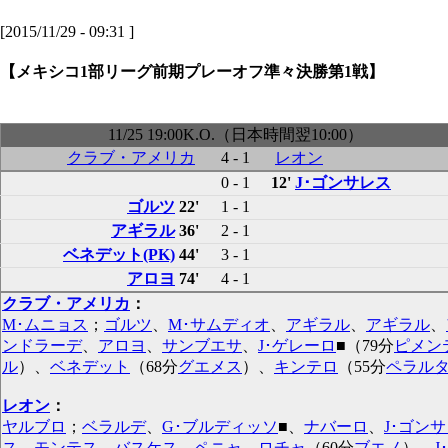
[2015/11/29 - 09:31 ]
【メキシコ1部リーグ前期プレーオフ準々決勝第1戦】
11/25 19:00K.O.（日本時間翌10:00）
クラブ・アメリカ
4 - 1
レオン
0 - 1
12'
J･ゴンサレス
ゴルツ
22'
1 - 1
アギラル
36'
2 - 1
ベネデット(PK)
44'
3 - 1
アロヨ
74'
4 - 1
クラブ・アメリカ
：
M･ムニョス
；
ゴルツ
、
M･サムディオ
、
アギラル
、
アギラル
、
ンドラーデ
、
アロヨ
、
サンブエサ
、
J･ゲレーロ
■
（79分
ピメン
ル
）、
ベネデット
（68分
グエメス
）、
キンテロ
（55分
ペラル
レオン
：
ヤルブロ
；
ベラルデ
、
G･ブルディッソ
■
、
ナバーロ
、
J･ゴン
ス
、
モンテス
、
バスケス
、
ペニャ
、
ロチャ
（60分
ブエノ
）、
J