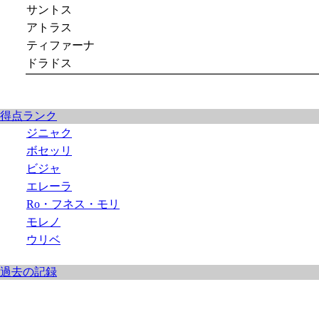
サントス
アトラス
ティファーナ
ドラドス
得点ランク
ジニャク
ボセッリ
ビジャ
エレーラ
Ro・フネス・モリ
モレノ
ウリベ
過去の記録