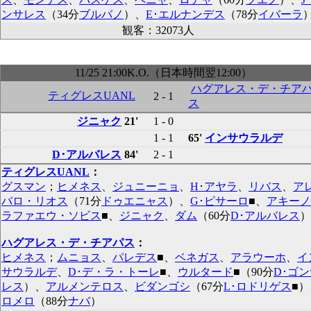
ンサレス
（34分
ブルバノ
）、
E･エルナンデス
（78分
イバーラ
観客：32073人
11/25 21:00K.O.（日本時間翌12:00）
ハグアレス・デ・チア
ティグレスUANL
2 - 1
ス
ジニャク
21'
1 - 0
1 - 1
65'
インサウラルデ
D･アルバレス
84'
2 - 1
ティグレスUANL
：
グスマン
；
ヒメネス
、
ジュニーニョ
、
H･アヤラ
、
リバス
、
ア
バロ・リオス
（71分
ドゥエニャス
）、
G･ピサーロ
■
、
アキーノ
ラファエウ・ソビス
■
、
ジニャク
、
ダム
（60分
D･アルバレス
）
ハグアレス・デ・チアパス
：
ヒメネス
；
ムニョス
、
パレデス
■
、
ベネガス
、
アラウーホ
、
イ
サウラルデ
、
D･デ・ラ・トーレ
■
、
ウルタード
■
（90分
D･ゴ
レス
）、
アルメンテロス
、
ビダンゴシ
（67分
L･ロドリゲス
■
）
ロメロ
（88分
ナバ
）