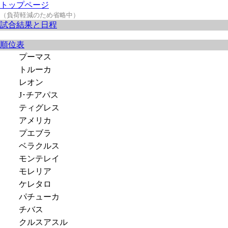
トップページ
（負荷軽減のため省略中）
試合結果と日程
順位表
プーマス
トルーカ
レオン
J･チアパス
ティグレス
アメリカ
プエブラ
ベラクルス
モンテレイ
モレリア
ケレタロ
パチューカ
チバス
クルスアスル