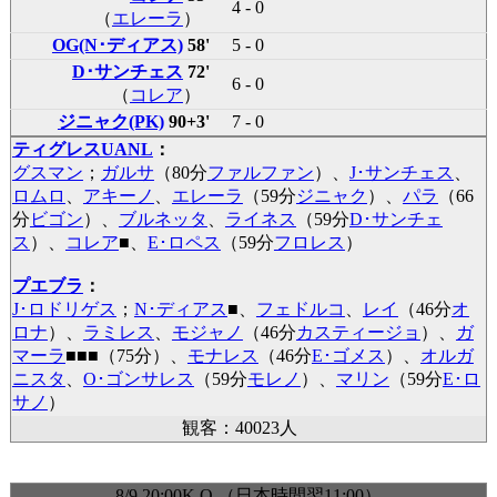
4 - 0
（
エレーラ
）
OG(N･ディアス)
58'
5 - 0
D･サンチェス
72'
6 - 0
（
コレア
）
ジニャク(PK)
90+3'
7 - 0
ティグレスUANL
：
グスマン
；
ガルサ
（80分
ファルファン
）、
J･サンチェス
、
ロムロ
、
アキーノ
、
エレーラ
（59分
ジニャク
）、
パラ
（66
分
ビゴン
）、
ブルネッタ
、
ライネス
（59分
D･サンチェ
ス
）、
コレア
■
、
E･ロペス
（59分
フロレス
）
プエブラ
：
J･ロドリゲス
；
N･ディアス
■
、
フェドルコ
、
レイ
（46分
オ
ロナ
）、
ラミレス
、
モジャノ
（46分
カスティージョ
）、
ガ
マーラ
■
■
■
（75分）、
モナレス
（46分
E･ゴメス
）、
オルガ
ニスタ
、
O･ゴンサレス
（59分
モレノ
）、
マリン
（59分
E･ロ
サノ
）
観客：40023人
8/9 20:00K.O.（日本時間翌11:00）