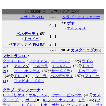
8/9 22:00K.O.（日本時間翌13:00）
マサトランFC
2 - 2
クラブ・ティファーナ
23'
ボヤ
0 - 1
（
オルティス
）
ベネデッティ
65'
1 - 1
（
ドゥドゥ
）
ベネデッティ(PK)
83'
2 - 1
2 - 2
90+4'
カスタニェダ(PK)
マサトランFC
：
グティエレス
；
J･ディアス
、
メロージャ
（72分
ライネ
ス
）、
アルマダ
、
コルーラ
、
エスキベル
（57分
ドゥド
ゥ
）、
J･エルナンデス
（87分
サーベドラ
）、
ドゥアルテ
（46分
モレノ
■
）、
シエラ
、
ベネデッティ
（87分
フィエー
ロ
）、
ファビオ・ゴメス
クラブ・ティファーナ
：
J･ロドリゲス
；
オルティス
、
ウナイ・ビルバオ
（46分
カス
タニェダ
）、
ポロソ
■
、
R･フェルナンデス
、
モラ
（46分
ブ
ランコ
）、
J･ゴメス
、
トナ
、
ボヤ
（73分
レジェス
■
）、
ヴィ