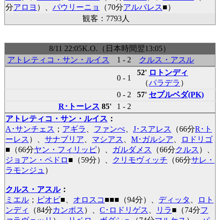
分
アロヨ
）、
パウリーニョ
（70分
アルバレス
■
）
観客：7793人
8/11 22:05K.O.（日本時間翌13:05）
アトレティコ・サン・ルイス
1 - 2
クルス・アスル
52'
ロトンディ
0 - 1
（
パラデラ
）
0 - 2
57'
セプルベダ(PK)
R･トーレス
85'
1 - 2
アトレティコ・サン・ルイス
：
A･サンチェス
；
アギラ
、
ファンぺ
、
J･スアレス
（66分
R･ト
ーレス
）、
サナブリア
、
マシアス
、
M･ガルシア
、
ロドリゴ
■
（66分
ヤン・フィリッピ
）、
ガルダメス
（66分
クルス
）、
ジョアン・ペドロ
■
（59分）、
クリモヴィッチ
（66分
サレ・
ラモンジュ
）
クルス・アスル
：
ミエル
；
ピオビ
■
、
オロスコ
■
■
■
（94分）、
ディッタ
、
ロト
ンディ
（84分
カンポス
）、
C･ロドリゲス
、
リラ
■
（74分
フ