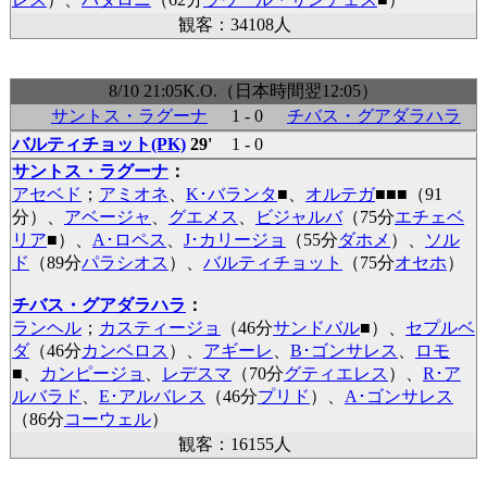
観客：34108人
8/10 21:05K.O.（日本時間翌12:05）
サントス・ラグーナ
1 - 0
チバス・グアダラハラ
バルティチョット(PK)
29'
1 - 0
サントス・ラグーナ
：
アセベド
；
アミオネ
、
K･バランタ
■
、
オルテガ
■
■
■
（91
分）、
アベージャ
、
グエメス
、
ビジャルバ
（75分
エチェベ
リア
■
）、
A･ロペス
、
J･カリージョ
（55分
ダホメ
）、
ソル
ド
（89分
パラシオス
）、
バルティチョット
（75分
オセホ
）
チバス・グアダラハラ
：
ランヘル
；
カスティージョ
（46分
サンドバル
■
）、
セプルベ
ダ
（46分
カンベロス
）、
アギーレ
、
B･ゴンサレス
、
ロモ
■
、
カンピージョ
、
レデスマ
（70分
グティエレス
）、
R･ア
ルバラド
、
E･アルバレス
（46分
プリド
）、
A･ゴンサレス
（86分
コーウェル
）
観客：16155人