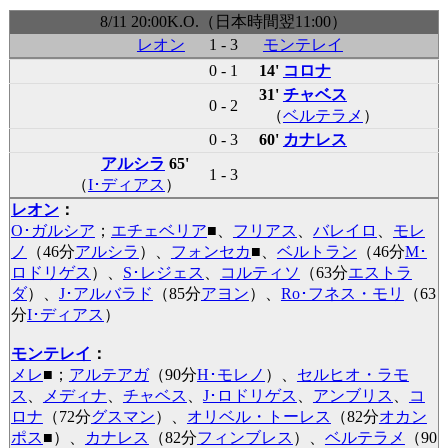
8/11 20:00K.O.（日本時間翌11:00）
レオン
1 - 3
モンテレイ
0 - 1
14'
コロナ
31'
チャベス
0 - 2
（
ベルテラメ
）
0 - 3
60'
カナレス
アルシラ
65'
1 - 3
（
I･ディアス
）
レオン
：
O･ガルシア
；
エチェベリア
■
、
フリアス
、
バレイロ
、
モレ
ノ
（46分
アルシラ
）、
フォンセカ
■
、
ベルトラン
（46分
M･
ロドリゲス
）、
S･レジェス
、
コルティソ
（63分
エストラ
ダ
）、
J･アルバラド
（85分
アヨン
）、
Ro･フネス・モリ
（63
分
I･ディアス
）
モンテレイ
：
メレ
■
；
アルテアガ
（90分
H･モレノ
）、
セルヒオ・ラモ
ス
、
メディナ
、
チャベス
、
J･ロドリゲス
、
アンブリス
、
コ
ロナ
（72分
グスマン
）、
オリベル・トーレス
（82分
オカン
ポス
■
）、
カナレス
（82分
フィンブレス
）、
ベルテラメ
（90