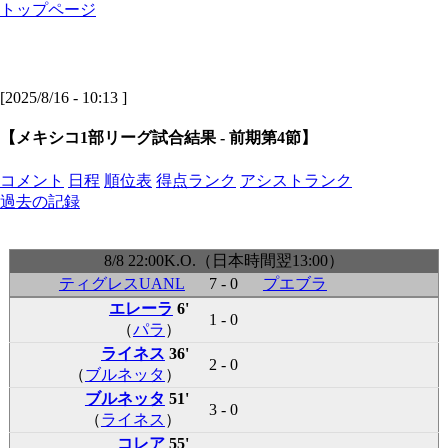
トップページ
[2025/8/16 - 10:13 ]
【メキシコ1部リーグ試合結果 - 前期第4節】
コメント
日程
順位表
得点ランク
アシストランク
過去の記録
8/8 22:00K.O.（日本時間翌13:00）
ティグレスUANL
7 - 0
プエブラ
エレーラ
6'
1 - 0
（
パラ
）
ライネス
36'
2 - 0
（
ブルネッタ
）
ブルネッタ
51'
3 - 0
（
ライネス
）
コレア
55'