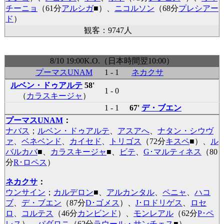
チーニョ
（61分
アルシガ
■
）、
ニコルソン
（68分
プレシアー
ド
）
観客：9747人
8/10 19:00K.O.（日本時間翌10:00）
プーマスUNAM
1 - 1
ネカクサ
ルベン・ドゥアルテ
58'
1 - 0
（
カラスキージャ
）
1 - 1
67'
デ・ブエン
プーマスUNAM
：
ナバス
；
ルベン・ドゥアルテ
、
アスアへ
、
ナタン・シウヴ
ァ
、
ベネベンド
、
カイセド
、
トリゴス
（72分
キスペ
■
）、
ル
バルカバ
■
、
カラスキージャ
■
、
ビテ
、
G･マルティネス
（80
分
R･ロペス
）
ネカクサ
：
ウンサイン
；
カルデロン
■
、
アルカンタル
、
ペニャ
、
ハコ
ブ
、
デ・ブエン
（87分
D･ゴメス
）、
J･ロドリゲス
、
ロセ
ロ
、
コルテス
（46分
カンビンド
）、
モンレアル
（62分
P･ペ
レス
）、
バダロニ
（62分
ラウール・サンチェス
■
）