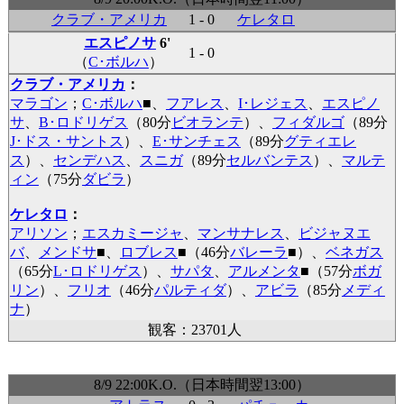
クラブ・アメリカ
1 - 0
ケレタロ
エスピノサ
6'
1 - 0
（
C･ボルハ
）
クラブ・アメリカ
：
マラゴン
；
C･ボルハ
■
、
フアレス
、
I･レジェス
、
エスピノ
サ
、
B･ロドリゲス
（80分
ビオランテ
）、
フィダルゴ
（89分
J･ドス・サントス
）、
E･サンチェス
（89分
グティエレ
ス
）、
センデハス
、
スニガ
（89分
セルバンテス
）、
マルテ
ィン
（75分
ダビラ
）
ケレタロ
：
アリソン
；
エスカミージャ
、
マンサナレス
、
ビジャヌエ
バ
、
メンドサ
■
、
ロブレス
■
（46分
バレーラ
■
）、
ベネガス
（65分
L･ロドリゲス
）、
サパタ
、
アルメンタ
■
（57分
ボガ
リン
）、
フリオ
（46分
パルティダ
）、
アビラ
（85分
メディ
ナ
）
観客：23701人
8/9 22:00K.O.（日本時間翌13:00）