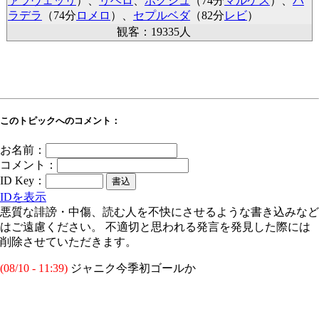
ァラヴェッリ
）、
リベロ
、
ボグシュ
（74分
マルケス
）、
パ
ラデラ
（74分
ロメロ
）、
セプルベダ
（82分
レビ
）
観客：19335人
このトピックへのコメント：
お名前：
コメント：
ID Key：
IDを表示
悪質な誹謗・中傷、読む人を不快にさせるような書き込みなど
はご遠慮ください。 不適切と思われる発言を発見した際には
削除させていただきます。
(08/10 - 11:39)
ジャニク今季初ゴールか