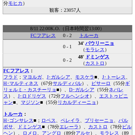
分
モヒカ
）
観客：23057人
8/11 22:00K.O.（日本時間翌13:00）
FCフアレス
0 - 2
トルーカ
34'
パウリーニョ
0 - 1
（
モラレス
）
48'
ドミンゲス
0 - 2
（
カストロ
）
FCフアレス
：
フラド
；
マヨルガ
、
J･ガルシア
、
モスケラ
■
、
J･トーレス
、
H･マルティネス
（67分
サルディバル
）、
ピサーロ
（55分
ギ
リェルミ・カスチーリョ
■
）、
D･ガルシア
（55分
ネバレ
ス
）、
J･ロドリゲス
（72分
フルヘンシオ
）、
エストゥピニ
ャン
■
、
マジソン
■
（55分
リカルディーニョ
）
トルーカ
：
H･ゴンサレス
■
；
ロペス
、
ペレイラ
、
ブリセーニョ
、
バル
ボサ
、
ドミンゲス
■
（78分
エレーラ
）、
カストロ
（78分
ビル
ヘン
）、
ロメロ
、
アングロ
（89分
アルセ
）、
モラレス
（89