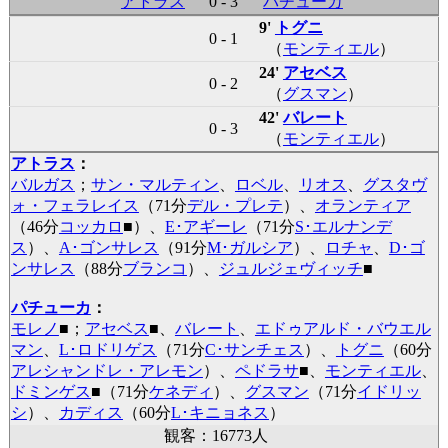
アトラス
0 - 3
パチューカ
9'
トグニ
0 - 1
（
モンティエル
）
24'
アセベス
0 - 2
（
グスマン
）
42'
バレート
0 - 3
（
モンティエル
）
アトラス
：
バルガス
；
サン・マルティン
、
ロベル
、
リオス
、
グスタヴ
ォ・フェラレイス
（71分
デル・プレテ
）、
オランティア
（46分
コッカロ
■
）、
E･アギーレ
（71分
S･エルナンデ
ス
）、
A･ゴンサレス
（91分
M･ガルシア
）、
ロチャ
、
D･ゴ
ンサレス
（88分
ブランコ
）、
ジュルジェヴィッチ
■
パチューカ
：
モレノ
■
；
アセベス
■
、
バレート
、
エドゥアルド・バウエル
マン
、
L･ロドリゲス
（71分
C･サンチェス
）、
トグニ
（60分
アレシャンドレ・アレモン
）、
ペドラサ
■
、
モンティエル
、
ドミンゲス
■
（71分
ケネディ
）、
グスマン
（71分
イドリッ
シ
）、
カディス
（60分
L･キニョネス
）
観客：16773人