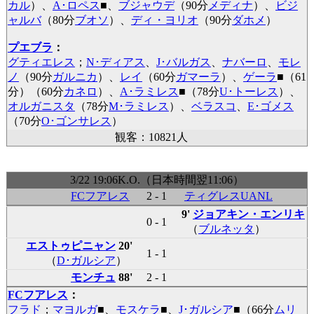
カル
）、
A･ロペス
■
、
ブジャウデ
（90分
メディナ
）、
ビジ
ャルバ
（80分
ブオソ
）、
ディ・ヨリオ
（90分
ダホメ
）
プエブラ
：
グティエレス
；
N･ディアス
、
J･バルガス
、
ナバーロ
、
モレ
ノ
（90分
ガルニカ
）、
レイ
（60分
ガマーラ
）、
ゲーラ
■
（61
分）（60分
カネロ
）、
A･ラミレス
■
（78分
U･トーレス
）、
オルガニスタ
（78分
M･ラミレス
）、
ベラスコ
、
E･ゴメス
（70分
O･ゴンサレス
）
観客：10821人
3/22 19:06K.O.（日本時間翌11:06）
FCフアレス
2 - 1
ティグレスUANL
9'
ジョアキン・エンリキ
0 - 1
（
ブルネッタ
）
エストゥピニャン
20'
1 - 1
（
D･ガルシア
）
モンチュ
88'
2 - 1
FCフアレス
：
フラド
；
マヨルガ
■
、
モスケラ
■
、
J･ガルシア
■
（66分
ムリ