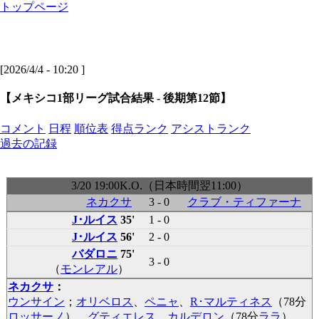
トップページ
[2026/4/4 - 10:20 ]
【メキシコ1部リーグ試合結果 - 後期第12節】
コメント
日程
順位表
得点ランク
アシストランク
過去の記録
3/20 19:00K.O.（日本時間翌11:00）
ネカクサ
3 - 0
クラブ・ティファーナ
J･ルイス
35'
1 - 0
J･ルイス
56'
2 - 0
バダロニ
75'
3 - 0
（
モンレアル
）
ネカクサ
：
ウンサイン
；
オリベロス
、
ペニャ
、
R･マルティネス
（78分
ロッサーノ
）、
グティエレス
、
カルデロン
（78分
ララ
）、