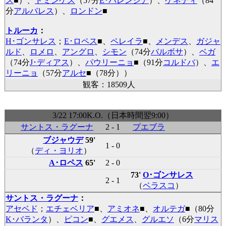
ス
■
）、
ドミンゲス
（57分
E･バレンシア
）、
ケネディ
（84
分
アルバレス
）、
ロンドン
■
トルーカ
：
H･ゴンサレス
；
E･ロペス
■
、
ペレイラ
■
、
メンデス
、
ガジャ
ルド
、
ロメロ
、
アングロ
、
シモン
（74分
バルボサ
）、
ベガ
（74分
J･ディアス
）、
パウリーニョ
■
（91分
コルドバ
）、
エ
リーニョ
（57分
アルセ
■
（78分））
観客：18509人
3/22 17:00K.O.（日本時間翌9:00）
サントス・ラグーナ
2 - 1
プエブラ
ブジャウデ
59'
1 - 0
（
ディ・ヨリオ
）
A･ロペス
65'
2 - 0
73'
O･ゴンサレス
2 - 1
（
ベラスコ
）
サントス・ラグーナ
：
アセベド
；
エチェベリア
■
、
アミオネ
■
、
オルテガ
■
（80分
K･バランタ
）、
ピコン
■
、
グエメス
、
グルエソ
（6分
マリス