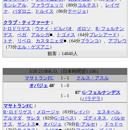
モンレアル
、
ファラヴェッリ
（89分
コルテス
）、
レイヴ
ァ
、
バダロニ
、
J･ルイス
（86分
テージョ
）
クラブ・ティファーナ
：
J･ロドリゲス
；
ウナイ・ビルバオ
、
ポロソ
、
R･フェルナン
デス
、
ベガ
、
アルシガ
■
、
J･ゴメス
（64分
プレシアード
）、
トナ
、
リベロ
、
カスタニェダ
■
（64分
ブランコ
）、
アブレウ
（73分
エル・ゲズアニ
）
観客：14840人
3/20 21:06K.O.（日本時間翌13:06）
マサトランFC
1 - 1
クルス・アスル
オバジェ
48'
1 - 0
87'
G･フェルナンデス
1 - 1
（
パラデラ
）
マサトランFC
：
R･ロドリゲス
；
メロージャ
（83分
レイバ
）、
エスキベル
、
アルマダ
、
サレタ
（82分
G･ロペス
）、
ゴディネス
、
バルセ
ナス
、
サントス
■
、
オバジェ
（76分
B･アルセ
）、
ドゥドゥ