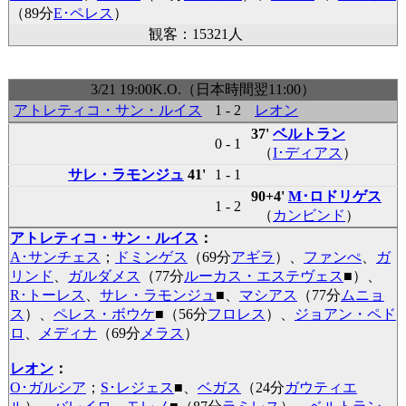
（89分
E･ペレス
）
観客：15321人
3/21 19:00K.O.（日本時間翌11:00）
アトレティコ・サン・ルイス
1 - 2
レオン
37'
ベルトラン
0 - 1
（
I･ディアス
）
サレ・ラモンジュ
41'
1 - 1
90+4'
M･ロドリゲス
1 - 2
（
カンビンド
）
アトレティコ・サン・ルイス
：
A･サンチェス
；
ドミンゲス
（69分
アギラ
）、
ファンぺ
、
ガ
リンド
、
ガルダメス
（77分
ルーカス・エステヴェス
■
）、
R･トーレス
、
サレ・ラモンジュ
■
、
マシアス
（77分
ムニョ
ス
）、
ペレス・ボウケ
■
（56分
フロレス
）、
ジョアン・ペド
ロ
、
メディナ
（69分
メラス
）
レオン
：
O･ガルシア
；
S･レジェス
■
、
ベガス
（24分
ガウティエ