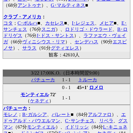
（68分
アントゥナ
）、
G･マルティネス
■
クラブ・アメリカ
：
コタ
；
C･ボルハ
■
、
カセレス
■
、
I･レジェス
、
メヒア
■
、
E･
サンチェス
（76分
スニガ
）、
ロドリゴ・ドウラード
、
B･ロ
ドリゲス
（76分
J･ドス・サントス
）、
ラファエウ・ヴェイ
ガ
（66分
ヴィニシウス・リマ
）、
センデハス
（90分
エスピ
ノサ
）、
サラス
（91分
グティエレス
）
観客：42610人
3/22 17:00K.O.（日本時間翌9:00）
パチューカ
1 - 1
トルーカ
0 - 1
45+1'
ロメロ
モンティエル
72'
1 - 1
（
ケネディ
）
パチューカ
：
モレノ
；
B･ガルシア
、
バレート
■
（84分
アルファロ
）、
エ
ドゥアルド・バウエルマン
、
C･サンチェス
、
リベラ
、
グス
マン
（67分
モンティエル
）、
イドリッシ
（84分
L･キニョネ