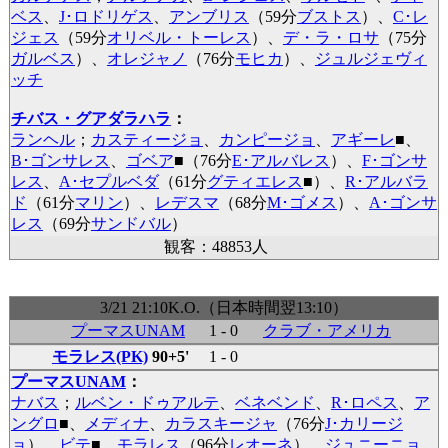
ベス
、
J･ロドリゲス
、
アンブリス
（59分
ブストス
）、
C･レ
ジェス
（59分
オリベル・トーレス
）、
デ・ラ・ロサ
（75分
ガルベス
）、
オレジャノ
（76分
モヒカ
）、
ジュルジェヴィ
ッチ
チバス・グアダラハラ
：
ランヘル
；
カスティージョ
、
カンピージョ
、
アギーレ
■
、
B･ゴンサレス
、
ゴベア
■
（76分
E･アルバレス
）、
F･ゴンサ
レス
、
A･セプルベダ
（61分
グティエレス
■
）、
R･アルバラ
ド
（61分
マリン
）、
レデスマ
（68分
M･ゴメス
）、
A･ゴンサ
レス
（69分
サンドバル
）
観客：48853人
3/21 21:10K.O.（日本時間翌13:10）
プーマスUNAM
1 - 0
クラブ・アメリカ
モラレス(PK)
90+5'
1 - 0
プーマスUNAM
：
ナバス
；
ルベン・ドゥアルテ
、
ベネベンド
、
R･ロペス
、
ア
ングロ
■
、
メディナ
、
カラスキージャ
（76分
J･カリージ
ョ
）、
ビテ
■
、
モラレス
（96分
レオーネ
）、
ジュニーニョ