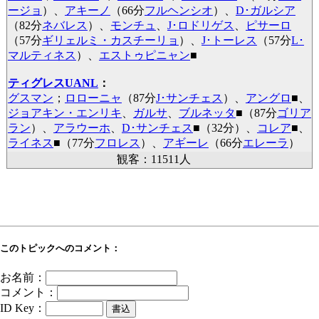
ージョ
）、
アキーノ
（66分
フルヘンシオ
）、
D･ガルシア
（82分
ネバレス
）、
モンチュ
、
J･ロドリゲス
、
ピサーロ
（57分
ギリェルミ・カスチーリョ
）、
J･トーレス
（57分
L･
マルティネス
）、
エストゥピニャン
■
ティグレスUANL
：
グスマン
；
ロローニャ
（87分
J･サンチェス
）、
アングロ
■
、
ジョアキン・エンリキ
、
ガルサ
、
ブルネッタ
■
（87分
ゴリア
ラン
）、
アラウーホ
、
D･サンチェス
■
（32分）、
コレア
■
、
ライネス
■
（77分
フロレス
）、
アギーレ
（66分
エレーラ
）
観客：11511人
このトピックへのコメント：
お名前：
コメント：
ID Key：