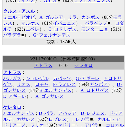
（76分
ライネス
）、
ルビオ
■
（82分
ファビオ・ゴメス
）
クルス・アスル
：
ミエル
；
ピオビ
、
A･ガルシア
、
リラ
、
カンポス
（88分
モラ
レス
）、
マルケス
（61分
イバニェス
）、
パラベシノ
■
、
ロダ
ルテ
（62分
エベレ
）、
C･ロドリゲス
、
モンターニョ
（51分
パラデラ
■
）、
G･フェルナンデス
観客：13746人
3/21 17:00K.O.（日本時間翌9:00）
アトラス
0 - 0
ケレタロ
アトラス
：
バルガス
；
シュレゲル
、
カパッソ
、
G･アギーレ
、
J･ロドリ
ゲス
、
リオス
、
ロチャ
、
P･ラミレス
（59分
ガンボア
）、
D･
ゴンサレス
（84分
S･エルナンデス
）、
A･ロドリゲス
（72分
E･アギーレ
）、
A･ゴンサレス
ケレタロ
：
J･エルナンデス
；
D･パラ
、
アバシア
、
D･レジェス
、
ドゥア
ルテ
、
カサレス
（62分
ロブレス
）、
B･パラ
■
、
カルロ・ア
ドリアーノ
、
フリオ
（89分
マドリー
）、
アビラ
■
、
コロネル