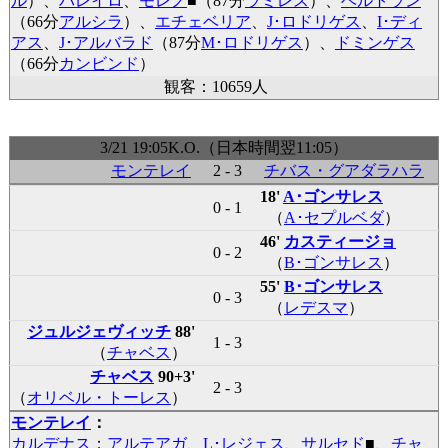
ル
）、
バレイロ
、
モレノ
■
（87分
ラミレス
）、
ベルトラン
（66分
アルシラ
）、
エチェベリア
、
J･ロドリゲス
、
I･ディ
アス
、
J･アルバラド
（87分
M･ロドリゲス
）、
ドミンゲス
（66分
カンビンド
）
観客：10659人
3/21 19:05K.O.（日本時間翌11:05）
モンテレイ
2 - 3
チバス・グアダラハラ
18'
A･ゴンサレス
0 - 1
（
A･セプルベダ
）
46'
カスティージョ
0 - 2
（
B･ゴンサレス
）
55'
B･ゴンサレス
0 - 3
（
レデスマ
）
ジュルジェヴィッチ
88'
1 - 3
（
チャベス
）
チャベス
90+3'
2 - 3
（
オリベル・トーレス
）
モンテレイ
：
カルデナス
；
アルテアガ
、
L･レジェス
、
サルセド
■
、
チャ