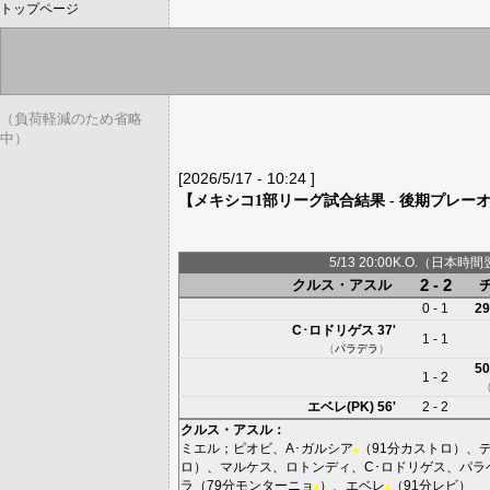
トップページ
（負荷軽減のため省略
中）
[2026/5/17 - 10:24 ]
【メキシコ1部リーグ試合結果 - 後期プレー
5/13 20:00K.O.（日本時間
2 - 2
クルス・アスル
0 - 1
29
C･ロドリゲス
37'
1 - 1
（
パラデラ
）
50
1 - 2
エベレ(PK)
56'
2 - 2
クルス・アスル
：
ミエル
；
ピオビ
、
A･ガルシア
（91分
カストロ
）、
■
ロ
）、
マルケス
、
ロトンディ
、
C･ロドリゲス
、
パラ
ラ
（79分
モンターニョ
）、
エベレ
（91分
レビ
）
■
■