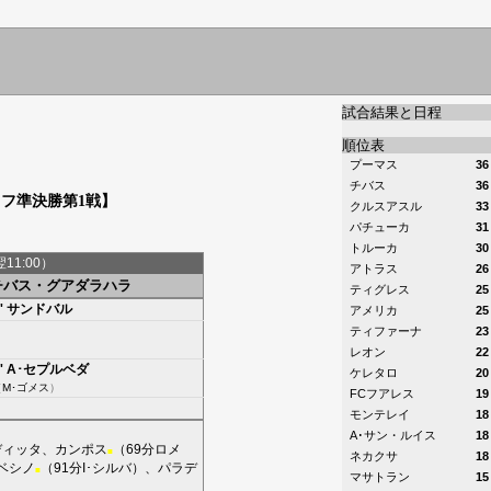
試合結果と日程
順位表
プーマス
36
チバス
36
オフ準決勝第1戦】
クルスアスル
33
パチューカ
31
トルーカ
30
翌11:00）
アトラス
26
チバス・グアダラハラ
ティグレス
25
'
サンドバル
アメリカ
25
ティファーナ
23
レオン
22
'
A･セプルベダ
ケレタロ
20
（
M･ゴメス
）
FCフアレス
19
モンテレイ
18
A･サン・ルイス
18
ディッタ
、
カンポス
（69分
ロメ
■
ネカクサ
18
ベシノ
（91分
I･シルバ
）、
パラデ
■
マサトラン
15