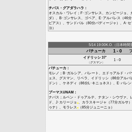
チバス・グアダラハラ
：
オスカル・ワレイ
；
F･ゴンサレス
、
カンピージョ
、
ダ
）、
B･ゴンサレス
、
ゴベア
、
E･アルバレス
（46分
ピアス
）、
サンドバル
（80分
パディージャ
）、
A･
ヨ
）
5/14 19:00K.O.（日本時間
1 - 0
パチューカ
イドリッシ
37'
1 - 0
（
グスマン
）
パチューカ
：
モレノ
；
B･ガルシア
、
バレート
、
エドゥアルド・バ
ェス
、
グスマン
、
リベラ
、
イドリッシ
（86分
アルバ
ドン
）、
ケネディ
（86分
L･キニョネス
）、
E･バレ
プーマスUNAM
：
ナバス
；
ルベン・ドゥアルテ
、
ナタン・シウヴァ
、
ド
、
J･カリージョ
、
カラスキージャ
（77分
ガルサ
）
■
ゥナ
）、
モラレス
（85分
ジュニーニョ
）
■