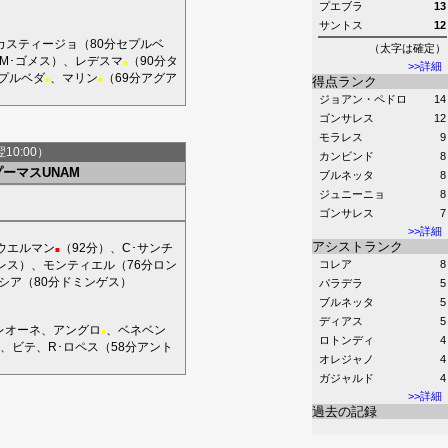
プエブラ
13
サントス
12
カスティージョ
（80分
セプルベ
（太字は確定）
M･ゴメス
）、
レデスマ
（90分
タ
■
>>詳細
セプルベダ
、
マリン
（69分
アグア
得点ランク
■
■
ジョアン・ペドロ
14
ゴンサレス
12
モラレス
9
翌10:00）
カンビンド
8
プーマスUNAM
ブルネッタ
8
ジュニーニョ
8
ゴンサレス
7
>>詳細
アシストランク
ウエルマン
（92分）、
C･サンチ
■
レス
）、
モンティエル
（76分
ロン
コレア
8
ンシア
（80分
ドミンゲス
）
パラデラ
5
ブルネッタ
5
ディアス
5
レオーネ
、
アングロ
、
ベネベン
■
ロトンディ
4
、
ビテ
、
R･ロペス
（58分
アント
オレジャノ
4
ガジャルド
4
>>詳細
過去の記録