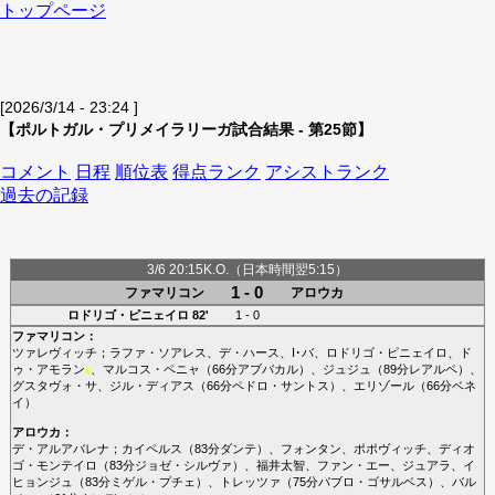
トップページ
[2026/3/14 - 23:24 ]
【ポルトガル・プリメイラリーガ試合結果 - 第25節】
コメント
日程
順位表
得点ランク
アシストランク
過去の記録
3/6 20:15K.O.（日本時間翌5:15）
1 - 0
ファマリコン
アロウカ
ロドリゴ・ピニェイロ
82'
1 - 0
ファマリコン
：
ツァレヴィッチ
；
ラファ・ソアレス
、
デ・ハース
、
I･バ
、
ロドリゴ・ピニェイロ
、
ド
ゥ・アモラン
、
マルコス・ペニャ
（66分
アブバカル
）、
ジュジュ
（89分
レアルペ
）、
■
グスタヴォ・サ
、
ジル・ディアス
（66分
ペドロ・サントス
）、
エリゾール
（66分
ベネ
イ
）
アロウカ
：
デ・アルアバレナ
；
カイペルス
（83分
ダンテ
）、
フォンタン
、
ポポヴィッチ
、
ディオ
ゴ・モンテイロ
（83分
ジョゼ・シルヴァ
）、
福井太智
、
ファン・エー
、
ジュアラ
、
イ
ヒョンジュ
（83分
ミゲル・プチェ
）、
トレッツァ
（75分
パブロ・ゴサルベス
）、
バル