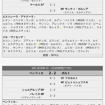
（
パウロ・モレイラ
）
マーカス
67'
2 - 1
69'
サンティ・ガルシア
2 - 2
（
エクトル・エルナンデス
）
エストレーラ・アマドーラ
：
レナン・リベイロ
；
ランガ
、
レコヴィッチ
、
ルアン・パトリキ
（46分
E･ドゥエ
）、
シ
ョルツェ
（79分
オタヴィオ
）、
ヤンソン
、
アレックス・ソラ
（46分
ロドリゴ・ピーニ
ョ
）、
ジョヴァネ・カブラル
、
パウロ・モレイラ
、
マーカス
（76分
ブラヒミ
）、
スト
■
イカ
（65分
ムスティエ
）
ジル・ヴィセンテ
：
ルコン
；
コナン
、
ブアトゥ・マナンガ
、
エランビ
、
エヴェルトン・サントス
、
ルイ
ス・エステヴェス
、
カセレス
（78分
ゼ・カルロス
）、
モレイラ
（56分
M･フェルナン
■
デス
）、
サンティ・ガルシア
（94分
エスピガレス
）、
ムリロ・コスタ
（94分
ロドリ
■
ゴ・ロドリゲス
）、
エクトル・エルナンデス
（78分
グスタヴォ・ヴァレラ
）
観客：3674人
3/8 18:00K.O.（日本時間27:00）
2 - 2
ベンフィカ
ポルト
0 - 1
10'
フロホルト
40'
ピェトゥシェフスキ
0 - 2
（
ガブリ・ベイガ
）
シェルデルップ
69'
1 - 2
バレイロ
88'
2 - 2
（
イヴァノヴィッチ
）
ベンフィカ
：