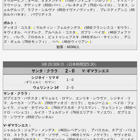
トゥルービン
；
ダール
、
オタメンディ
（75分
アントニオ・シルヴァ
）、
トマス・ア
■
■
ラウージョ
、
デディッチ
（83分
バー
）、
バレネチェア
（75分
バレイロ
）、
リオス
、
シ
ェルデルップ
、
ラファ・シルヴァ
（65分
イヴァノヴィッチ
）、
プレスティアンニ
（65
分
ルケバキオ
）、
パヴリディス
ポルト
：
ディオゴ・コスタ
；
マルティン・フェルナンデス
（58分
フランシスコ・モウラ
）、
■
■
キヴィオル
、
ベドナレク
、
アルベルト・コスタ
、
ガブリ・ベイガ
（46分
フォファ
■
■
ナ
）、
バレラ
、
フロホルト
、
ピェトゥシェフスキ
（64分
ボルハ・サインス
）、
デニ
ズ・ギュル
（78分
モッフィ
）、
ペペ
（46分
ウィリアン
）
■
■
観客：66366人
3/8 20:30K.O.（日本時間翌5:30）
2 - 0
サンタ・クララ
V･ギマランエス
シジネイ・リマ
6'
1 - 0
（
ギリェルミ・ロマン
）
ウェリントン
14'
2 - 0
サンタ・クララ
：
ガブリエウ・バチスタ
；
ギリェルミ・ロマン
、
エンリキ・シウヴァ
、
シジネイ・リ
マ
、
ルーカス・ソアレス
（59分
ディオゴ・カリラ
）、
セルジーニョ
、
ペドロ・フェ
■
■
レイラ
、
ジョゼ・タヴァレス
（76分
グスタボ・クリスマン
）、
ウェリントン
（83分
ペ
■
ドロ・パシェコ
）、
ルイス・フェルナンド
（76分
エリアス・マノエウ
）、
ガブリエ
ウ・シウヴァ
（83分
ブレンネル
）
V･ギマランエス
：
シャルレス
；
ジョアン・メンデス
（46分
レベデンコ
）、
アバスカル
、
チアゴ・バリエ
■
イロ
、
ストラタ
、
ディオゴ・ソウザ
、
ベニ
（46分
ミゲル・ノゲイラ
）、
サヴィオロ
、
サム
（69分
O･カマラ
）、
アルカンジョ
（55分
ネルソン・オリヴェイラ
）、
エンドイ
■