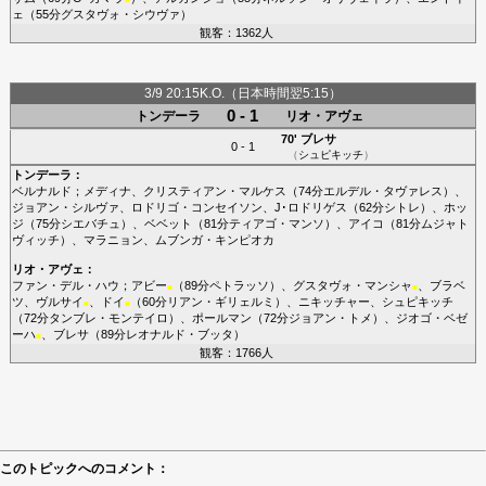
ェ
（55分
グスタヴォ・シウヴァ
）
観客：1362人
3/9 20:15K.O.（日本時間翌5:15）
0 - 1
トンデーラ
リオ・アヴェ
70'
ブレサ
0 - 1
（
シュピキッチ
）
トンデーラ
：
ベルナルド
；
メディナ
、
クリスティアン・マルケス
（74分
エルデル・タヴァレス
）、
ジョアン・シルヴァ
、
ロドリゴ・コンセイソン
、
J･ロドリゲス
（62分
シトレ
）、
ホッ
ジ
（75分
シエバチュ
）、
ベベット
（81分
ティアゴ・マンソ
）、
アイコ
（81分
ムジャト
ヴィッチ
）、
マラニョン
、
ムブンガ・キンピオカ
リオ・アヴェ
：
ファン・デル・ハウ
；
アビー
（89分
ペトラッソ
）、
グスタヴォ・マンシャ
、
ブラベ
■
■
ツ
、
ヴルサイ
、
ドイ
（60分
リアン・ギリェルミ
）、
ニキッチャー
、
シュピキッチ
■
■
（72分
タンブレ・モンテイロ
）、
ポールマン
（72分
ジョアン・トメ
）、
ジオゴ・ベゼ
ーハ
、
ブレサ
（89分
レオナルド・ブッタ
）
■
観客：1766人
このトピックへのコメント：