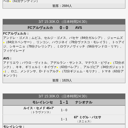
ベロ
（61分
ナンディン
）
■
観客：2684人
3/7 15:30K.O.（日本時間24:30）
0 - 0
FCアルヴェルカ
AVS
FCアルヴェルカ
：
アンドレ・ゴメス
；
ムピユ
、
セルジ・ゴメス
、
バセヤ
（84分
ガルシア
）、
ジェームズ
（84分
スペンサー
）、
リンコン
、
ハウジネイ
（78分
ヴァスコ・モレイラ
）、
トゥアイ
■
ジ
、
シキーニョ
（78分
クレリシア
）、
ミロヴァノヴィッチ
（56分
サンドロ・リマ
）、
フィゲイレード
AVS
：
アドリエウ
；
パウロ・ヴィトル
、
アデルラン・サントス
、
マテウス・ピヴォ
（72分
ポ
■
ンク
）、
キキ
、
ギリェルミ・ネイヴァ
（63分
ペレア
）、
アルゴビア
（34分
ガジェット
■
）、
ロニ
、
メンドンサ
、
D･ドゥアルテ
（72分
ギジェム・モリナ
）、
トマネ
（63分
ア
■
■
キンソラ
）
観客：1829人
3/7 15:30K.O.（日本時間24:30）
1 - 1
モレイレンセ
ナシオナル
ルイス・セメド
45+7'
1 - 0
（
トラヴァソス
）
67'
ミゲル・バエサ
1 - 1
（
ヌニェス
）
モレイレンセ
：