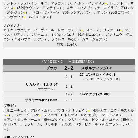
アンドレ・フェレイラ
；
キコ
、
マラカス
、
ジルベルト・バティスタ
、
レアンドロ・サ
■
ントス
（84分
ケヴィン・モンテイロ
）、
スティエパノヴィッチ
、
ロドリゴ・アロンソ
■
（64分
ジョン
）、
キコ・ボンドーゾ
（76分
ランデルソン
）、
アラン
（76分
ゴワー
）、
■
トラヴァソス
、
ルイス・セメド
■
ナシオナル
：
カイキ
；
ヴァリエ
、
ゼ・ヴィトル
、
レオ・サントス
、
ヌニェス
、
リジエーロ
、
マテ
■
■
ウス・ジアス
、
パウリーニョ
、
ミゲル・バエサ
（91分
ダニエウ
）、
ガブリエウ・ヴェ
ロン
（69分
パブロ・ルアン
）、
ラミレス
（84分
ルーカス・ジョアン
）
観客：1524人
3/7 18:00K.O.（日本時間27:00）
2 - 2
ブラガ
スポルティングCP
22'
ゴンサロ・イナシオ
0 - 1
（
ペドロ・ゴンサルヴェス
）
リカルド・オルタ
34'
1 - 1
（
サラサール
）
1 - 2
45+2'
スアレス(PK)
サラサール(PK)
90+6'
2 - 2
ブラガ
：
ホルニーチェク
；
アレイ・ムビ
、
パウロ・オリヴェイラ
（46分
ガブリエウ・モスカル
■
ド
）、
ラガービェルケ
、
ディエゴ・ロドリゲス
（68分
ガブリ・マルティネス
）、
ジ
■
■
ョアン・モウティーニョ
（69分
ゴルビ
）、
グリリッチュ
、
ビクトル・ゴメス
（88分
ド
ルゲレス
）、
サラサール
、
リカルド・オルタ
、
パウ・ビクトル
（78分
フラン・ナバー
ロ
）
スポルティングCP
：