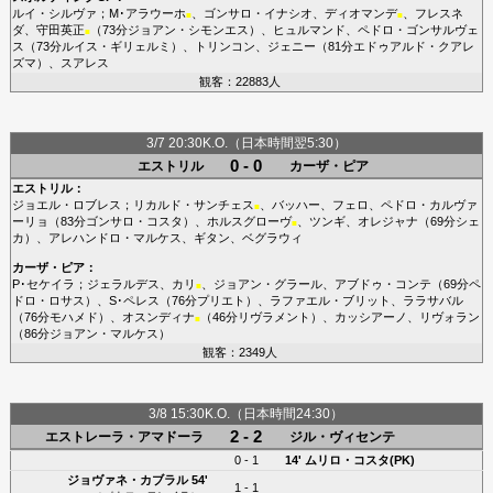
ルイ・シルヴァ
；
M･アラウーホ
、
ゴンサロ・イナシオ
、
ディオマンデ
、
フレスネ
■
■
ダ
、
守田英正
（73分
ジョアン・シモンエス
）、
ヒュルマンド
、
ペドロ・ゴンサルヴェ
■
ス
（73分
ルイス・ギリェルミ
）、
トリンコン
、
ジェニー
（81分
エドゥアルド・クアレ
ズマ
）、
スアレス
観客：22883人
3/7 20:30K.O.（日本時間翌5:30）
0 - 0
エストリル
カーザ・ピア
エストリル
：
ジョエル・ロブレス
；
リカルド・サンチェス
、
バッハー
、
フェロ
、
ペドロ・カルヴァ
■
ーリョ
（83分
ゴンサロ・コスタ
）、
ホルスグローヴ
、
ツンギ
、
オレジャナ
（69分
シェ
■
カ
）、
アレハンドロ・マルケス
、
ギタン
、
ベグラウィ
カーザ・ピア
：
P･セケイラ
；
ジェラルデス
、
カリ
、
ジョアン・グラール
、
アブドゥ・コンテ
（69分
ペ
■
ドロ・ロサス
）、
S･ペレス
（76分
プリエト
）、
ラファエル・ブリット
、
ララサバル
（76分
モハメド
）、
オスンディナ
（46分
リヴラメント
）、
カッシアーノ
、
リヴォラン
■
（86分
ジョアン・マルケス
）
観客：2349人
3/8 15:30K.O.（日本時間24:30）
2 - 2
エストレーラ・アマドーラ
ジル・ヴィセンテ
0 - 1
14'
ムリロ・コスタ(PK)
ジョヴァネ・カブラル
54'
1 - 1