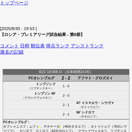
トップページ
[2025/8/30 - 19:53 ]
【ロシア・プレミアリーグ試合結果 - 第6節】
コメント
日程
順位表
得点ランク
アシストランク
過去の記録
8/22 18:00K.O.（日本時間24:00）
2 - 2
FCオレンブルグ
アフマト・グロズヌイ
トンプソン
1'
1 - 0
（
リブチンスキー
）
トンプソン
45'
2 - 0
（
クヴェクヴェスキリ
）
47'
イスマエウ・シウヴァ
2 - 1
（
サドゥラエフ
）
56'
シドロフ
2 - 2
（
サモロドフ
）
FCオレンブルグ
：
オフシャニコフ
；
ムフィ
、
チチナーゼ
（46分
タタエフ
）、
ホトゥリョフ
（76分
レヴ
■
■
ァゾフ
）、
カシモフ
、
カミロフ
（62分
ボロトフ
）、
クヴェクヴェスキリ
、
リブチンス