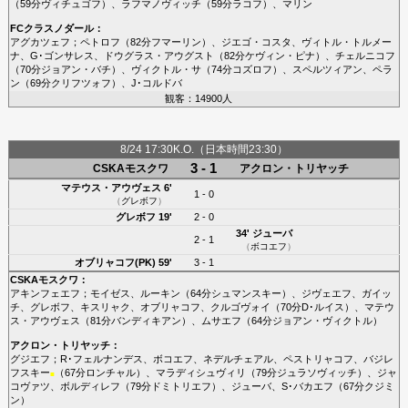
（59分
ヴィチュゴフ
）、
ラフマノヴィッチ
（59分
ラコフ
）、
マリン
FCクラスノダール
：
アグカツェフ
；
ペトロフ
（82分
フマーリン
）、
ジエゴ・コスタ
、
ヴィトル・トルメー
ナ
、
G･ゴンサレス
、
ドウグラス・アウグスト
（82分
ケヴィン・ピナ
）、
チェルニコフ
（70分
ジョアン・バチ
）、
ヴィクトル・サ
（74分
コズロフ
）、
スペルツィアン
、
ペラ
ン
（69分
クリフツォフ
）、
J･コルドバ
観客：14900人
8/24 17:30K.O.（日本時間23:30）
3 - 1
CSKAモスクワ
アクロン・トリヤッチ
マテウス・アウヴェス
6'
1 - 0
（
グレボフ
）
グレボフ
19'
2 - 0
34'
ジューバ
2 - 1
（
ボコエフ
）
オブリャコフ(PK)
59'
3 - 1
CSKAモスクワ
：
アキンフェエフ
；
モイゼス
、
ルーキン
（64分
シュマンスキー
）、
ジヴェエフ
、
ガイッ
チ
、
グレボフ
、
キスリャク
、
オブリャコフ
、
クルゴヴォイ
（70分
D･ルイス
）、
マテウ
ス・アウヴェス
（81分
バンディキアン
）、
ムサエフ
（64分
ジョアン・ヴィクトル
）
アクロン・トリヤッチ
：
グジエフ
；
R･フェルナンデス
、
ボコエフ
、
ネデルチェアル
、
ペストリャコフ
、
バジレ
フスキー
（67分
ロンチャル
）、
マラディシュヴィリ
（79分
ジュラソヴィッチ
）、
ジャ
■
コヴァツ
、
ボルディレフ
（79分
ドミトリエフ
）、
ジューバ
、
S･バカエフ
（67分
クジミ
ン
）