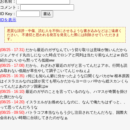
お名前：
コメント：
ID Key：
IDを表示
悪質な誹謗・中傷、読む人を不快にさせるような書き込みなどはご遠慮く
ださい。 不適切と思われる発言を発見した際には削除させていただきま
す。
(08/25 - 17:31)
だから最近のガザなんていう切り取りは意味が無いんだから
ジェノサイド丸出しになった時点でロシアと同列は当たり前なんだよw 自己
紹介はいいから黙ってろ低能ww
(08/25 - 17:08)
だから、わざわざ最近のガザと言ってんだよアホ。行間も読
み取れない低能が草生やして調子こいてんじゃねぇよ
(08/25 - 16:35)
↓何にも知らん癖に分かったような口聞くなバカがw 根本原因
はイスラエルなのは誰が見ても明らかだからヨーロッパ中から総スカンくら
ってんだよあのクソ国家はw
(08/25 - 16:10)
最近のガザのことを言っているのなら、ハマスが奇襲を掛け
た側だからな
(08/25 - 14:20)
イスラエルがお咎めなしなのに、なんで俺たちはずっと、、
って思ってんだろうな
(08/25 - 09:50)
バトラコフ本当ならもう少し注目されてたんだろな、国際大
会出れない時期に台頭してきたのがなぁ