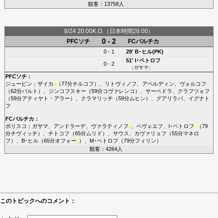
観客：13758人
8/24 20:00K.O.（日本時間26:00）
0 - 2
PFCソチ
FCバルチカ
0 - 1
29'
B･ヒル(PK)
51'
I･ペトロフ
0 - 2
（
ガサマ
）
PFCソチ
：
ジューピン
；
ザイカ
（77分
チルコフ
）、
リトヴィノフ
、
アベルディン
、
ヴォルコフ
■
（62分
バルト
）、
ジンコフスキー
（59分
コヴァレンコ
）、
サーベドラ
、
クラフツォフ
（59分
アティヤト・アラー
）、
クラマリッチ
（59分
ムヒン
）、
グアリラパ
、
イグナト
フ
FCバルチカ
：
ボリスコ
；
ガサマ
、
アンドラーデ
、
ヴァラティノフ
、
ベヴェエフ
、
I･ペトロフ
（79
■
■
分
チヴィッチ
）、
チトコフ
（65分
ムリド
）、
サウス
、
カヴァリョフ
（55分
マネロ
フ
）、
B･ヒル
（65分
オフォー
）、
M･ペトロフ
（79分
フィリン
）
■
観客：4264人
このトピックへのコメント：