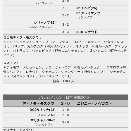
2 - 0
（
バトラコフ
）
2 - 1
57'
モヘビ(PK)
65'
スレイマノフ
2 - 2
（
ジバノフ
）
シリャノフ
82'
3 - 2
（
コムリチェンコ
）
3 - 3
90+8'
ロナウド
ロコモティフ・モスクワ
：
ミトリュシュキン
；
シリャノフ
、
C･モンテス
、
モロゾフ
、
ルデンコ
（46分
ラミレス
）、
バリノフ
、
カルプカス
（76分
サルヴェリ
）、
ネナホフ
（95分
ルーカス・ファッソ
■
ン
）、
バトラコフ
、
ヴォロビョフ
（67分
コムリチェンコ
）、
Z･バカエフ
（67分
サルテ
ィコフ
）
ロストフ
：
ヤティモフ
；
メリョーヒン
、
サコ
、
ヴァハニア
（46分
セメンチュク
）、
コマロフ
（40
分
ジバノフ
）、
ロナウド
、
クチャエフ
、
シャンタリー
（46分
ミロノフ
）、
シチェチニ
ン
（87分
ゴレンコフ
）、
スレイマノフ
、
モヘビ
観客：11005人
8/23 20:45K.O.（日本時間26:45）
3 - 0
ディナモ・モスクワ
ニジニー・ノヴゴロト
OG(カリッチ)
16'
1 - 0
フォミン
46'
2 - 0
マリチャル
90+3'
3 - 0
（
J･カセレス
）
ディナモ・モスクワ
：