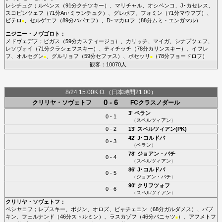
レシチュク
；
ルベンス
（91分
クチツキー
）、
マリチャル
、
オシペンコ
、
J･カセレス
、
スコピンツェフ
（71分
An･ミランチュク
）、
グレボフ
、
フォミン
（71分
マウフブ
）、
ビテロ
、
セルゲエフ
（89分
ババエフ
）、
D･マカロフ
（88分
ムミ・エンガマル
）
■
ニジニー・ノヴゴロト
：
メドヴェデフ
；
ピガス
（59分
カスティージョ
）、
カリッチ
、
マイガ
、
シナプツェフ
、
レソヴォイ
（71分
クラシェフスキー
）、
ティチッチ
（78分
カリンスキー
）、
イフレ
フ
、
オルセグン
、
グルリョフ
（59分
セファス
）、
ボセッリ
（78分
フョードロフ
）
■
■
観客：10070人
8/24 15:00K.O.（日本時間21:00）
0 - 6
クリリヤ・ソヴェトフ
FCクラスノダール
3'
ペラン
0 - 1
（
スペルツィアン
）
0 - 2
13'
スペルツィアン(PK)
42'
J･コルドバ
0 - 3
（
ペラン
）
78'
ジョアン・バチ
0 - 4
（
スペルツィアン
）
86'
J･コルドバ
0 - 5
（
ジョアン・バチ
）
90'
クリフツォフ
0 - 6
（
スペルツィアン
）
クリリヤ・ソヴェトフ
：
ペシヤコフ
；
レプスキー
、
ボジン
、
オロズ
、
ピャチェニン
（68分
ガルダメス
）、
バブ
キン
、
フェルナンド
（46分
ストルミン
）、
ラスカゾフ
（46分
バニャツ
）、
アフメトフ
■