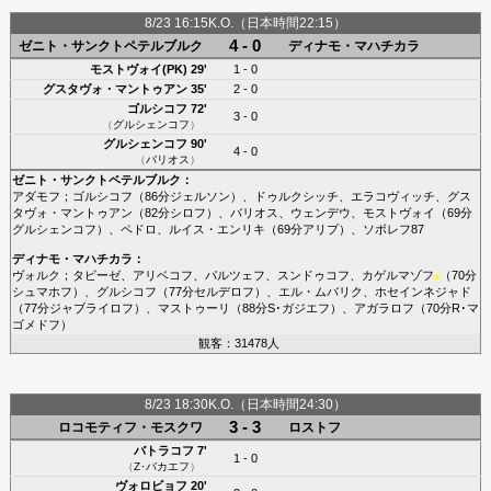
8/23 16:15K.O.（日本時間22:15）
4 - 0
ゼニト・サンクトペテルブルク
ディナモ・マハチカラ
モストヴォイ(PK)
29'
1 - 0
グスタヴォ・マントゥアン
35'
2 - 0
ゴルシコフ
72'
3 - 0
（
グルシェンコフ
）
グルシェンコフ
90'
4 - 0
（
バリオス
）
ゼニト・サンクトペテルブルク
：
アダモフ
；
ゴルシコフ
（86分
ジェルソン
）、
ドゥルクシッチ
、
エラコヴィッチ
、
グス
タヴォ・マントゥアン
（82分
シロフ
）、
バリオス
、
ウェンデウ
、
モストヴォイ
（69分
グルシェンコフ
）、
ペドロ
、
ルイス・エンリキ
（69分
アリプ
）、
ソボレフ87
ディナモ・マハチカラ
：
ヴォルク
；
タビーゼ
、
アリベコフ
、
パルツェフ
、
スンドゥコフ
、
カゲルマゾフ
（70分
■
シュマホフ
）、
グルシコフ
（77分
セルデロフ
）、
エル・ムバリク
、
ホセインネジャド
（77分
ジャブライロフ
）、
マストゥーリ
（88分
S･ガジエフ
）、
アガラロフ
（70分
R･マ
ゴメドフ
）
観客：31478人
8/23 18:30K.O.（日本時間24:30）
3 - 3
ロコモティフ・モスクワ
ロストフ
バトラコフ
7'
1 - 0
（
Z･バカエフ
）
ヴォロビョフ
20'