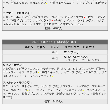
キー
、
ギュルリュク
、
オガネシアン
（47分
ヴェデルニコフ
）、
トンプソン
（82分
グジ
■
ナ
）
アフマト・グロズヌイ
：
シェリヤ
；
エンドング
、
ボゴサヴァツ
、
ガンドリ
、
カシントゥーラ
（5分）、
ケリア
■
ーノ
（46分
イビシェフ
）、
サドゥラエフ
（64分）、
イスマエウ・シウヴァ
、
コナテ
■
（62分
メルカーゼ
）、
シドロフ
、
サモロドフ
（71分
マンシージャ
）
観客：4966人
8/23 14:00K.O.（日本時間20:00）
0 - 2
ルビン・カザン
スパルタク・モスクワ
0 - 1
57'
ソラーリ
73'
C･マルティンス
0 - 2
（
ジェドソン・フェルナンデス
）
ルビン・カザン
：
スタヴェル
；
グリツァエンコ
、
ヴヤチッチ
、
テスレンコ
、
ロジコフ
、
ホジャ
（79分
イ
ヴァノフ
）、
イウ
、
ヨチッチ
（46分
ユキッチ
）、
カブトフ
（90分
べズルコフ
）、
ダク
■
（89分
チュミッチ
）、
シャバンハジャイ
■
スパルタク・モスクワ
：
マクシメンコ
；
リトヴィノフ
、
バビッチ
（93分
グジエフ
）、
ドゥアルテ
、
マルキーニ
ョス
（46分
ソラーリ
）、
デニソフ
、
ジェドソン・フェルナンデス
、
ウムヤロフ
、
C･
■
■
マルティンス
（83分
ゾブニン
）、
ウガルデ
（90分
L･ガルシア
）、
バルコ
（90分
ドミト
リエフ
）
観客：34128人