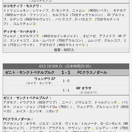
（
コムリチェンコ
）
ロコモティフ・モスクワ
：
ミトリュシュキン
；
シリャノフ
、
C･モンテス
、
ニャムシ
（80分
L･ベラ
）、
ネナホフ
■
（56分
ルーカス・ファッソン
）、
カルプカス
（71分
チェヴァルジン
）、
D･プルツェ
フ
、
ルデンコ
（56分
サルヴェリ
）、
バトラコフ
、
Z･バカエフ
（71分
サルティコ
■
フ
）、
コムリチェンコ
■
ディナモ・マハチカラ
：
ヴォルク
；
カゲルマゾフ
（46分
ホセインネジャド
）、
タビーゼ
、
アフメドフ
、
M･ア
■
ジ
、
スンドゥコフ
、
エル・ムバリク
（70分
アラルコン
）、
ムレジグ
、
グルシコフ
、
ミ
ロ
（77分
ジノヴィチ
）、
アガラロフ
（46分
マストゥーリ
）
■
観客：8207人
4/12 19:30K.O.（日本時間25:30）
1 - 1
ゼニト・サンクトペテルブルク
FCクラスノダール
ウェンデウ
27'
1 - 0
（
ルイス・エンリキ
）
69'
オラサ
1 - 1
（
J･コルドバ
）
ゼニト・サンクトペテルブルク
：
アダモフ
；
ドウグラス
（92分
アリプ
）、
ニーノ
、
ジヴェエフ
、
ドゥルクシッチ
、
バリ
■
オス
、
ジョン・ジョン
（71分
ペドロ
（78分））、
ウェンデウ
、
グルシェンコフ
（82分
■
ベガ
）、
ルイス・エンリキ
、
ソボレフ
■
FCクラスノダール
：
アグカツェフ
；
オラサ
、
ジエゴ・コスタ
、
ヴィトル・トルメーナ
、
G･ゴンサレス
（88
分
パルツェフ
）、
ドウグラス・アウグスト
、
ケヴィン・ピナ
、
ジョアン・バチ
（79分
■