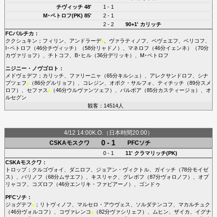
チヴィッチ
48'
1 - 1
M･ペトロフ(PK)
85'
2 - 1
2 - 2
90+1'
カリッチ
FCバルチカ
：
ククシュキン
；
フィリン
、
アンドラーデ
、
ヴァラティノフ
、
ベヴェエフ
、
ベリコフ
、
■
I･ペトロフ
（46分
チヴィッチ
）（58分
リャドノ
）、
マネロフ
（46分
イェンネ
）（70分
カヴァリョフ
）、
チトコフ
、
B･ヒル
（36分
デリッキ
）、
M･ペトロフ
ニジニー・ノヴゴロト
：
メドヴェデフ
；
カリッチ
、
ファリーニャ
（65分
キルシュ
）、
アレクサンドロフ
、
シナ
プツェフ
（86分
グルリョフ
）、
コレジン
、
オポク・サルフォ
、
ティチッチ
（89分
スメ
■
ロフ
）、
セファス
（46分
ウルヴァンツェフ
）、
バルボア
（85分
カスティージョ
）、
オ
■
ルセグン
観客：14514人
4/12 14:00K.O.（日本時間20:00）
0 - 1
CSKAモスクワ
PFCソチ
0 - 1
11'
クラマリッチ(PK)
CSKAモスクワ
：
トロップ
；
クルゴヴォイ
、
ダニロフ
、
ジョアン・ヴィクトル
、
ガイッチ
（78分
モイゼ
ス
）、
バリノフ
（68分
ムサエフ
）、
キスリャク
、
グレボフ
（87分
ヴォロノフ
）、
オブ
リャコフ
、
コズロフ
（46分
エンリキ・ファビアーノ
）、
ゴンドゥ
PFCソチ
：
ジョグテフ
；
リトヴィノフ
、
マルセロ・アウヴェス
、
ソルダテンコフ
、
マカルチュク
■
（46分
ヴォルコフ
）、
コヴァレンコ
（82分
ヴァシリェフ
）、
ムヒン
、
ザイカ
、
イグナ
■