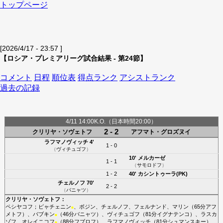
トップページ
[2026/4/17 - 23:57 ]
【ロシア・プレミアリーグ試合結果 - 第24節】
コメント
日程
順位表
得点ランク
アシストランク
過去の記録
4/11 14:00K.O.（日本時間20:00）
2 - 2
クリリヤ・ソヴェトフ
アフマト・グロズヌイ
ラフマノヴィッチ
4'
1 - 0
（
ヴィチュゴフ
）
10'
メルカーゼ
1 - 1
（
サモロドフ
）
1 - 2
40'
カシントゥーラ(PK)
チェルノフ
70'
2 - 2
（
バニャツ
）
クリリヤ・ソヴェトフ
：
ペシヤコフ
；
ピャチェニン
、
ボジン
、
チェルノフ
、
フェルナンド
、
マリン
（65分
アフ
■
メトフ
）、
バブキン
（46分
バニャツ
）、
ヴィチュゴフ
（81分
イグナテンコ
）、
ラスカ
■
ゾフ
、
オレイニコフ
（88分
フブロフ
）、
ラフマノヴィッチ
（81分
シュマンスキー
）
■