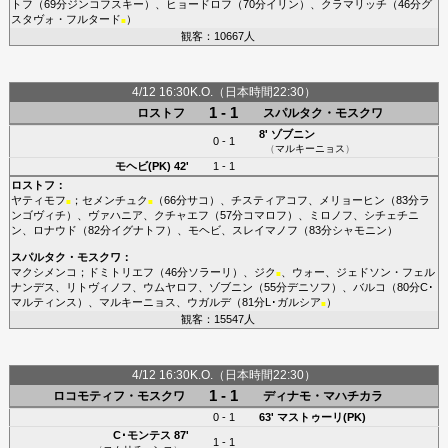
トフ
（69分
ジンコフスキー
）、
ヒョードロフ
（70分
イリン
）、
クラマリッチ
（46分
グ
スタヴォ・フルタード
）
■
観客：10667人
4/12 16:30K.O.（日本時間22:30）
1 - 1
ロストフ
スパルタク・モスクワ
8'
ゾブニン
0 - 1
（
マルキーニョス
）
モヘビ(PK)
42'
1 - 1
ロストフ
：
ヤティモフ
；
セメンチュク
（66分
サコ
）、
チスティアコフ
、
メリョーヒン
（83分
ラ
■
■
ンゴヴィチ
）、
ヴァハニア
、
クチャエフ
（57分
コマロフ
）、
ミロノフ
、
シチェチニ
ン
、
ロナウド
（82分
イグナトフ
）、
モヘビ
、
スレイマノフ
（83分
シャモニン
）
スパルタク・モスクワ
：
マクシメンコ
；
ドミトリエフ
（46分
ソラーリ
）、
ジク
、
ウォー
、
ジェドソン・フェル
■
ナンデス
、
リトヴィノフ
、
ウムヤロフ
、
ゾブニン
（55分
デニソフ
）、
バルコ
（80分
C･
マルティンス
）、
マルキーニョス
、
ウガルデ
（81分
L･ガルシア
）
■
観客：15547人
4/12 16:30K.O.（日本時間22:30）
1 - 1
ロコモティフ・モスクワ
ディナモ・マハチカラ
0 - 1
63'
マストゥーリ(PK)
C･モンテス
87'
1 - 1