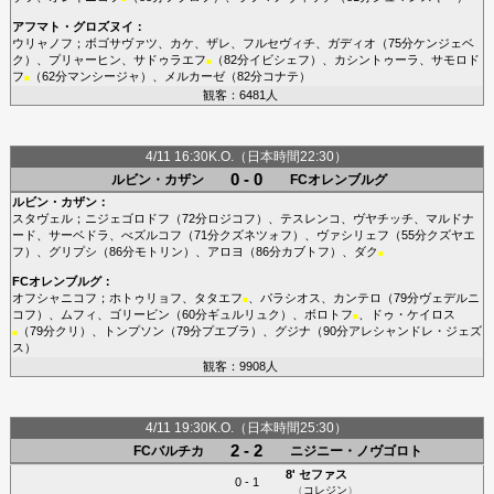
アフマト・グロズヌイ
：
ウリャノフ
；
ボゴサヴァツ
、
カケ
、
ザレ
、
フルセヴィチ
、
ガディオ
（75分
ケンジェベ
ク
）、
プリャーヒン
、
サドゥラエフ
（82分
イビシェフ
）、
カシントゥーラ
、
サモロド
■
フ
（62分
マンシージャ
）、
メルカーゼ
（82分
コナテ
）
■
観客：6481人
4/11 16:30K.O.（日本時間22:30）
0 - 0
ルビン・カザン
FCオレンブルグ
ルビン・カザン
：
スタヴェル
；
ニジェゴロドフ
（72分
ロジコフ
）、
テスレンコ
、
ヴヤチッチ
、
マルドナ
ード
、
サーベドラ
、
べズルコフ
（71分
クズネツォフ
）、
ヴァシリェフ
（55分
クズヤエ
フ
）、
グリプシ
（86分
モトリン
）、
アロヨ
（86分
カブトフ
）、
ダク
■
FCオレンブルグ
：
オフシャニコフ
；
ホトゥリョフ
、
タタエフ
、
パラシオス
、
カンテロ
（79分
ヴェデルニ
■
コフ
）、
ムフィ
、
ゴリービン
（60分
ギュルリュク
）、
ボロトフ
、
ドゥ・ケイロス
■
（79分
クリ
）、
トンプソン
（79分
プエブラ
）、
グジナ
（90分
アレシャンドレ・ジェズ
■
ス
）
観客：9908人
4/11 19:30K.O.（日本時間25:30）
2 - 2
FCバルチカ
ニジニー・ノヴゴロト
8'
セファス
0 - 1
（
コレジン
）