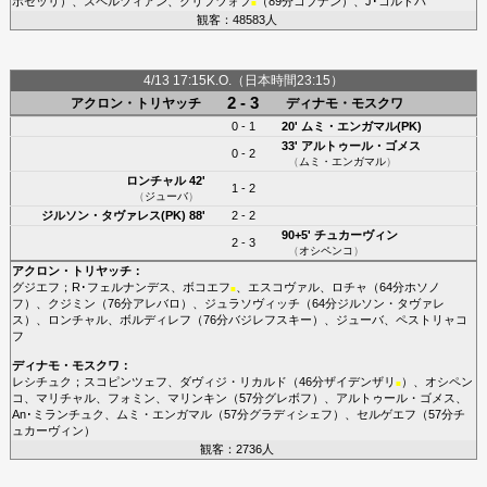
ボセッリ
）、
スペルツィアン
、
クリフツォフ
（89分
コブナン
）、
J･コルドバ
■
観客：48583人
4/13 17:15K.O.（日本時間23:15）
2 - 3
アクロン・トリヤッチ
ディナモ・モスクワ
0 - 1
20'
ムミ・エンガマル(PK)
33'
アルトゥール・ゴメス
0 - 2
（
ムミ・エンガマル
）
ロンチャル
42'
1 - 2
（
ジューバ
）
ジルソン・タヴァレス(PK)
88'
2 - 2
90+5'
チュカーヴィン
2 - 3
（
オシペンコ
）
アクロン・トリヤッチ
：
グジエフ
；
R･フェルナンデス
、
ボコエフ
、
エスコヴァル
、
ロチャ
（64分
ホソノ
■
フ
）、
クジミン
（76分
アレバロ
）、
ジュラソヴィッチ
（64分
ジルソン・タヴァレ
ス
）、
ロンチャル
、
ボルディレフ
（76分
バジレフスキー
）、
ジューバ
、
ペストリャコ
フ
ディナモ・モスクワ
：
レシチュク
；
スコピンツェフ
、
ダヴィジ・リカルド
（46分
ザイデンザリ
）、
オシペン
■
コ
、
マリチャル
、
フォミン
、
マリンキン
（57分
グレボフ
）、
アルトゥール・ゴメス
、
An･ミランチュク
、
ムミ・エンガマル
（57分
グラディシェフ
）、
セルゲエフ
（57分
チ
ュカーヴィン
）
観客：2736人