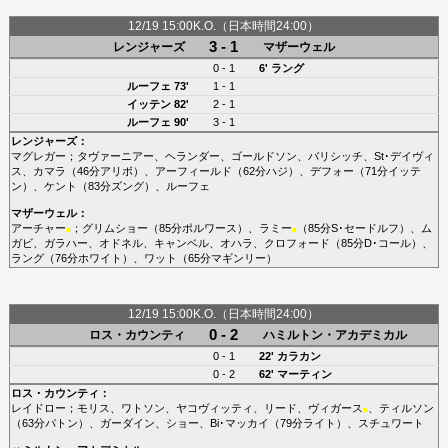
12/19 15:00K.O.（日本時間24:00）
3 - 1
レンジャーズ
マザーウェル
0 - 1
6'
ラング
ルーフェ
73'
1 - 1
イッテン
82'
2 - 1
ルーフェ
90'
3 - 1
レンジャーズ
：
マグレガー
；
タヴァーニアー
、
ヘランダー
、
ゴールドソン
、
バリシッチ
、
St･デイヴィ
ス
、
カマラ
（46分
アリボ
）、
アーフィールド
（62分
ハジ
）、
デフォー
（71分
イッテ
ン
）、
ケント
（83分
ズング
）、
ルーフェ
マザーウェル
：
アーチャー
；
グリムショー
（85分
ポルワース
）、
ラミー
（85分
S･セードルフ
）、
ム
■
■
ガビ
、
ガラハー
、
オドネル
、
キャンベル
、
オハラ
、
クロフォード
（85分
D･コール
）、
ラング
（76分
ホワイト
）、
ワット
（65分
マギンリー
）
12/19 15:00K.O.（日本時間24:00）
0 - 2
ロス・カウンティ
ハミルトン・アカデミカル
0 - 1
22'
カラカン
0 - 2
62'
マーティン
ロス・カウンティ
：
レイドロー
；
モリス
、
ワトソン
、
ヤコヴィッティ
、
リード
、
ヴィガース
、
ティルソン
■
（63分
パトン
）、
ガーダイン
、
ショー
、
Bi･マッカイ
（79分
ライト
）、
スチュワート