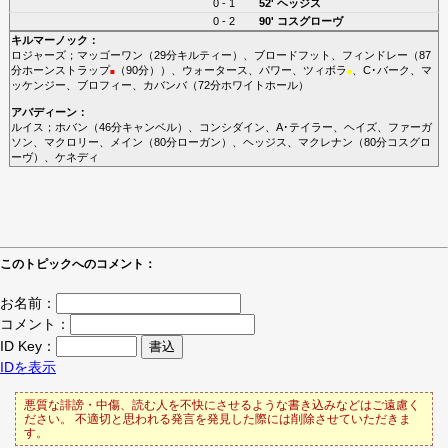
0 - 1
52'
ヘッジス
0 - 2
90'
コスグローヴ
キルマーノック
：
ロジャーズ
；
マッゴーワン
（29分
キルティー
）、
ブロードフット
、
フィンドレー
（87
分
ホーンストラップ
（90分））、
ウォータース
、
パワー
、
ツィボラ
、
C･バーク
、
マ
■
■
ッケンジー
、
ブロフィー
、
カバンバ
（72分
ホワイトホール
）
アバディーン
：
ルイス
；
ホバン
（46分
キャンベル
）、
コンシダイン
、
A･テイラー
、
ヘイズ
、
ファーガ
ソン
、
マクロリー
、
メイン
（80分
ローガン
）、
ヘッジス
、
マクレナン
（80分
コスグロ
ーヴ
）、
ケネディ
このトピックへのコメント：
お名前：
コメント：
ID Key：
IDを表示
悪質な誹謗・中傷、読む人を不快にさせるような書き込みなどはご遠慮く
ださい。 不適切と思われる発言を発見した際には削除させていただきま
す。