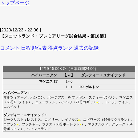
トップページ
[2020/12/23 - 22:06 ]
【スコットランド・プレミアリーグ試合結果 - 第18節】
コメント
日程
順位表
得点ランク
過去の記録
12/19 15:00K.O.（日本時間24:00）
1 - 1
ハイバーニアン
ダンディー・ユナイテッド
マゲニス
13'
1 - 0
1 - 1
90'
ボルトン
ハイバーニアン
：
マルツィアーノ
；
ハンロン
、
ポーテアス
、
P･マッギン
、
スティーヴンソン
、
マゲニス
（65分
D･ライト
）、
ニューウェル
、
ハルベリ
（71分
ゴギッチ
）、
ドイジ
、
ボイル
、
■
ニスベット
ダンディー・ユナイテッド
：
ジークリスト
；
L･スミス
、
コノリー
、
レイノルズ
、
エドワーズ
（54分
マクマラン
）、
■
ロブソン
、
ブッチャー
、
フクス
（68分
ポーレット
）、
マクナルティ
、
クラーク
（54
■
■
分
ボルトン
）、
シャンクランド