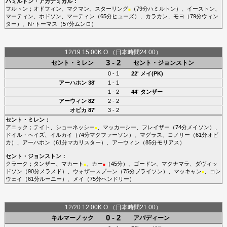
ハミルトン・アカデミカル
：
フルトン
；
オドフィン
、
マクマン
、
スターリング
（79分
ハミルトン
）、
イーストン
、
■
マーティン
、
ホドソン
、
マーティン
（65分
ヒューズ
）、
カラカン
、
モヨ
（79分
ウィン
ター
）、
N･トーマス
（57分
ムンロ
）
12/19 15:00K.O.（日本時間24:00）
3 - 2
セント・ミレン
セント・ジョンストン
0 - 1
22'
メイ(PK)
アーハホン
38'
1 - 1
1 - 2
44'
タンザー
アーウィン
82'
2 - 2
オビカ
87'
3 - 2
セント・ミレン
：
アニック
；
テイト
、
ショーネッシー
、
マッカーシー
、
フレイザー
（74分
メイソン
）、
■
ドイル・ヘイズ
、
イルカイ
（74分
マクファーソン
）、
マグラス
、
コノリー
（61分
オビ
カ
）、
アーハホン
（61分
マカリスター
）、
アーウィン
（85分
モリアス
）
セント・ジョンストン
：
クラーク
；
タンザー
、
マカート
、
カー
（45分）、
ゴードン
、
マクナマラ
、
ダヴィッ
■
■
ドソン
（90分
メラメド
）、
ウォザースプーン
（75分
ブライソン
）、
マッキャン
、
コン
■
ウェイ
（61分
ルーニー
）、
メイ
（75分
ヘンドリー
）
12/20 12:00K.O.（日本時間21:00）
0 - 2
キルマーノック
アバディーン