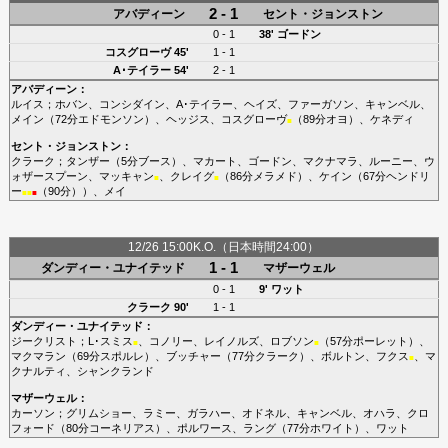
2 - 1
アバディーン
セント・ジョンストン
0 - 1
38'
ゴードン
コスグローヴ
45'
1 - 1
A･テイラー
54'
2 - 1
アバディーン
：
ルイス
；
ホバン
、
コンシダイン
、
A･テイラー
、
ヘイズ
、
ファーガソン
、
キャンベル
、
メイン
（72分
エドモンソン
）、
ヘッジス
、
コスグローヴ
（89分
オヨ
）、
ケネディ
■
セント・ジョンストン
：
クラーク
；
タンザー
（5分
ブース
）、
マカート
、
ゴードン
、
マクナマラ
、
ルーニー
、
ウ
ォザースプーン
、
マッキャン
、
クレイグ
（86分
メラメド
）、
ケイン
（67分
ヘンドリ
■
■
ー
（90分））、
メイ
■
■
■
12/26 15:00K.O.（日本時間24:00）
1 - 1
ダンディー・ユナイテッド
マザーウェル
0 - 1
9'
ワット
クラーク
90'
1 - 1
ダンディー・ユナイテッド
：
ジークリスト
；
L･スミス
、
コノリー
、
レイノルズ
、
ロブソン
（57分
ポーレット
）、
■
■
マクマラン
（69分
スポルレ
）、
ブッチャー
（77分
クラーク
）、
ボルトン
、
フクス
、
マ
■
クナルティ
、
シャンクランド
マザーウェル
：
カーソン
；
グリムショー
、
ラミー
、
ガラハー
、
オドネル
、
キャンベル
、
オハラ
、
クロ
フォード
（80分
コーネリアス
）、
ポルワース
、
ラング
（77分
ホワイト
）、
ワット