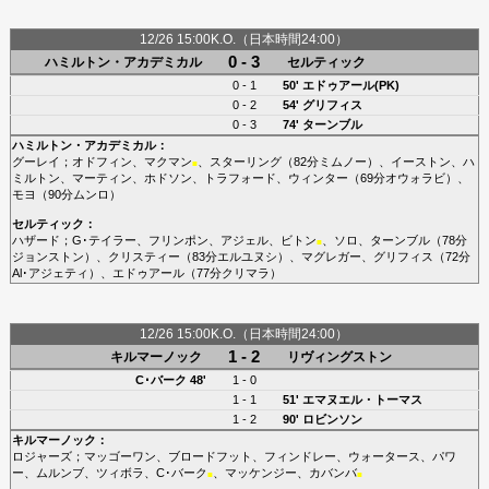
12/26 15:00K.O.（日本時間24:00）
0 - 3
ハミルトン・アカデミカル
セルティック
0 - 1
50'
エドゥアール(PK)
0 - 2
54'
グリフィス
0 - 3
74'
ターンブル
ハミルトン・アカデミカル
：
グーレイ
；
オドフィン
、
マクマン
、
スターリング
（82分
ミムノー
）、
イーストン
、
ハ
■
ミルトン
、
マーティン
、
ホドソン
、
トラフォード
、
ウィンター
（69分
オウォラビ
）、
モヨ
（90分
ムンロ
）
セルティック
：
ハザード
；
G･テイラー
、
フリンポン
、
アジェル
、
ビトン
、
ソロ
、
ターンブル
（78分
■
ジョンストン
）、
クリスティー
（83分
エルユヌシ
）、
マグレガー
、
グリフィス
（72分
Al･アジェティ
）、
エドゥアール
（77分
クリマラ
）
12/26 15:00K.O.（日本時間24:00）
1 - 2
キルマーノック
リヴィングストン
C･バーク
48'
1 - 0
1 - 1
51'
エマヌエル・トーマス
1 - 2
90'
ロビンソン
キルマーノック
：
ロジャーズ
；
マッゴーワン
、
ブロードフット
、
フィンドレー
、
ウォータース
、
パワ
ー
、
ムルンブ
、
ツィボラ
、
C･バーク
、
マッケンジー
、
カバンバ
■
■