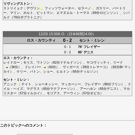
リヴィングストン
：
ストリイェク
；
デヴリン
、
フィッツウォーター
、
セラーノ
、
ガスリー
、
バートリ
■
■
ー
、
マリン
、
ホルト
、
ピットマン
、
エマヌエル・トーマス
（69分
ロビンソン
）、
シバ
ルド
（79分
ポプラトニク
）
12/26 15:00K.O.（日本時間24:00）
0 - 2
ロス・カウンティ
セント・ミレン
0 - 1
76'
フレイザー
0 - 2
85'
デニス
ロス・カウンティ
：
レイドロー
；
モリス
、
ワトソン
（82分
ドナルドソン
）、
ヤコヴィッティ
、
リード
（36分）、
ドレイパー
（60分）、
ヴィガース
（39分
トレマーコ
）（82分
Bi･マッ
■
■
■
■
■
■
カイ
）、
ケリー
、
パトン
、
ショー
、
ヒルトン
（65分
ティルソン
）
セント・ミレン
：
アニック
；
テイト
、
ショーネッシー
、
マッカーシー
、
フレイザー
（86分
フリン
）、
ド
■
イル・ヘイズ
、
マグラス
（65分
マクファーソン
）、
アーハホン
（65分
デニス
）、
マカ
リスター
（57分
イルカイ
）、
モリアス
、
アーウィン
（57分
オビカ
）
このトピックへのコメント：