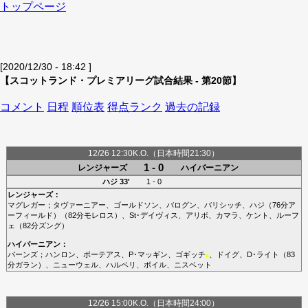
トップページ
[2020/12/30 - 18:42 ]
【スコットランド・プレミアリーグ試合結果 - 第20節】
コメント
日程
順位表
得点ランク
過去の記録
12/26 12:30K.O.（日本時間21:30）
1 - 0
レンジャーズ
ハイバーニアン
ハジ
33'
1 - 0
レンジャーズ
：
マグレガー
；
タヴァーニアー
、
ゴールドソン
、
バログン
、
バリシッチ
、
ハジ
（76分
ア
ーフィールド
）（82分
モレロス
）、
St･デイヴィス
、
アリボ
、
カマラ
、
ケント
、
ルーフ
ェ
（82分
ズング
）
ハイバーニアン
：
バーンズ
；
ハンロン
、
ポーテアス
、
P･マッギン
、
ゴギッチ
、
ドイグ
、
D･ライト
（83
■
分
ガラン
）、
ニューウェル
、
ハルベリ
、
ボイル
、
ニスベット
12/26 15:00K.O.（日本時間24:00）