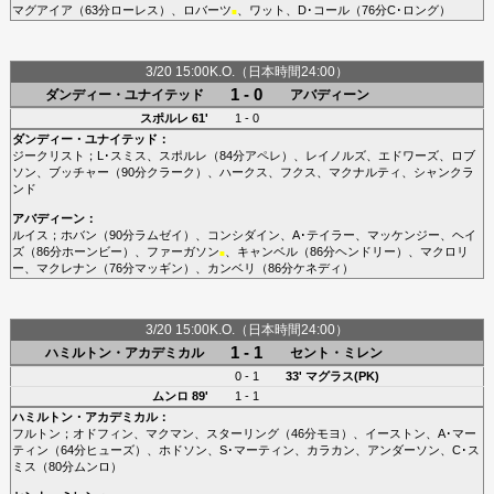
マグアイア
（63分
ローレス
）、
ロバーツ
、
ワット
、
D･コール
（76分
C･ロング
）
■
3/20 15:00K.O.（日本時間24:00）
1 - 0
ダンディー・ユナイテッド
アバディーン
スポルレ
61'
1 - 0
ダンディー・ユナイテッド
：
ジークリスト
；
L･スミス
、
スポルレ
（84分
アペレ
）、
レイノルズ
、
エドワーズ
、
ロブ
ソン
、
ブッチャー
（90分
クラーク
）、
ハークス
、
フクス
、
マクナルティ
、
シャンクラ
ンド
アバディーン
：
ルイス
；
ホバン
（90分
ラムゼイ
）、
コンシダイン
、
A･テイラー
、
マッケンジー
、
ヘイ
ズ
（86分
ホーンビー
）、
ファーガソン
、
キャンベル
（86分
ヘンドリー
）、
マクロリ
■
ー
、
マクレナン
（76分
マッギン
）、
カンベリ
（86分
ケネディ
）
3/20 15:00K.O.（日本時間24:00）
1 - 1
ハミルトン・アカデミカル
セント・ミレン
0 - 1
33'
マグラス(PK)
ムンロ
89'
1 - 1
ハミルトン・アカデミカル
：
フルトン
；
オドフィン
、
マクマン
、
スターリング
（46分
モヨ
）、
イーストン
、
A･マー
ティン
（64分
ヒューズ
）、
ホドソン
、
S･マーティン
、
カラカン
、
アンダーソン
、
C･ス
ミス
（80分
ムンロ
）