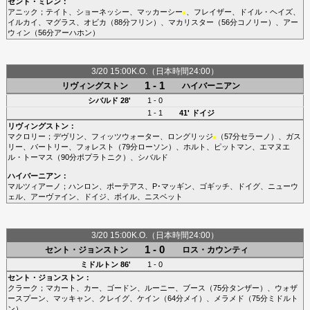
セント・ミレン
：
アニック
；
テイト
、
ショーネッシー
、
マッカーシー
、
フレイザー
、
ドイル・ヘイズ
、
■
イルカイ
、
マグラス
、
オビカ
（88分
フリン
）、
マカリスター
（56分
コノリー
）、
アー
ウィン
（56分
アーハホン
）
3/20 15:00K.O.（日本時間24:00）
1 - 1
リヴィングストン
ハイバーニアン
シバルド
28'
1 - 0
1 - 1
41'
ドイジ
リヴィングストン
：
マクロリー
；
デヴリン
、
フィッツウォーター
、
ロングリッジ
（57分
セラーノ
）、
ガス
■
リー
、
バートリー
、
フォレスト
（79分
ローソン
）、
ホルト
、
ピットマン
、
エマヌエ
ル・トーマス
（90分
ポプラトニク
）、
シバルド
ハイバーニアン
：
マルツィアーノ
；
ハンロン
、
ポーテアス
、
P･マッギン
、
ゴギッチ
、
ドイグ
、
ニューウ
ェル
、
アーヴァイン
、
ドイジ
、
ボイル
、
ニスベット
3/20 15:00K.O.（日本時間24:00）
1 - 0
セント・ジョンストン
ロス・カウンティ
ミドルトン
86'
1 - 0
セント・ジョンストン
：
クラーク
；
マカート
、
カー
、
ゴードン
、
ルーニー
、
ブース
（75分
タンザー
）、
ウォザ
ースプーン
、
マッキャン
、
クレイグ
、
ケイン
（64分
メイ
）、
メラメド
（75分
ミドルト
ン
）