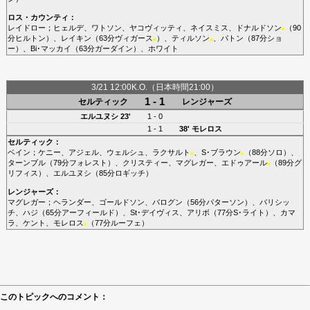
ロス・カウンティ
：
レイドロー
；
ヒェルデ
、
ワトソン
、
ヤコヴィッティ
、
ネイスミス
、
ドナルドソン
（90
■
分
ヒルトン
）、
レイキン
（63分
ヴィガース
）、
ティルソン
、
パトン
（87分
ショ
■
■
ー
）、
Bi･マッカイ
（63分
ガーダイン
）、
ホワイト
3/21 12:00K.O.（日本時間21:00）
1 - 1
セルティック
レンジャーズ
エルユヌシ
23'
1 - 0
1 - 1
38'
モレロス
セルティック
：
ベイン
；
ケニー
、
アジェル
、
ウェルシュ
、
ラクサルト
、
S･ブラウン
（88分
ソロ
）、
■
■
ターンブル
（79分
フォレスト
）、
クリスティー
、
マグレガー
、
エドゥアール
（89分
グ
■
リフィス
）、
エルユヌシ
（85分
ロギッチ
）
レンジャーズ
：
マグレガー
；
ヘランダー
、
ゴールドソン
、
バログン
（56分
パターソン
）、
バリシッ
チ
、
ハジ
（65分
アーフィールド
）、
St･デイヴィス
、
アリボ
（77分
S･ライト
）、
カマ
ラ
、
ケント
、
モレロス
（77分
ルーフェ
）
■
このトピックへのコメント：