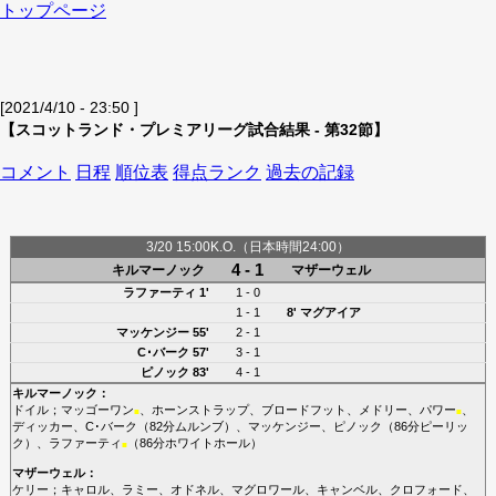
トップページ
[2021/4/10 - 23:50 ]
【スコットランド・プレミアリーグ試合結果 - 第32節】
コメント
日程
順位表
得点ランク
過去の記録
3/20 15:00K.O.（日本時間24:00）
4 - 1
キルマーノック
マザーウェル
ラファーティ
1'
1 - 0
1 - 1
8'
マグアイア
マッケンジー
55'
2 - 1
C･バーク
57'
3 - 1
ピノック
83'
4 - 1
キルマーノック
：
ドイル
；
マッゴーワン
、
ホーンストラップ
、
ブロードフット
、
メドリー
、
パワー
、
■
■
ディッカー
、
C･バーク
（82分
ムルンブ
）、
マッケンジー
、
ピノック
（86分
ピーリッ
ク
）、
ラファーティ
（86分
ホワイトホール
）
■
マザーウェル
：
ケリー
；
キャロル
、
ラミー
、
オドネル
、
マグロワール
、
キャンベル
、
クロフォード
、