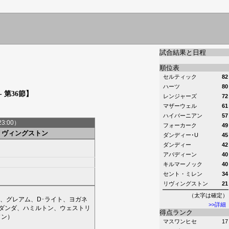
試合結果と日程
順位表
セルティック
82
ハーツ
80
 第36節】
レンジャーズ
72
マザーウェル
61
ハイバーニアン
57
23:00）
フォーカーク
49
リヴィングストン
ダンディー･U
45
ダンディー
42
アバディーン
40
キルマーノック
40
セント・ミレン
34
リヴィングストン
21
（太字は確定）
、
グレアム
、
D･ライト
、
ヨガネ
>>詳細
ダンダ
、
ハミルトン
、
ウェストリ
得点ランク
ソン
）
マスワンヒセ
17