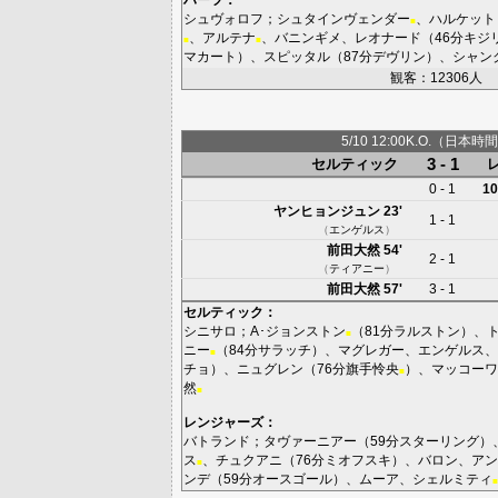
シュヴォロフ
；
シュタインヴェンダー
、
ハルケット
■
、
アルテナ
、
バニンギメ
、
レオナード
（46分
キジ
■
■
マカート
）、
スピッタル
（87分
デヴリン
）、
シャン
観客：12306人
5/10 12:00K.O.（日本時間
3 - 1
セルティック
0 - 1
10
ヤンヒョンジュン
23'
1 - 1
（
エンゲルス
）
前田大然
54'
2 - 1
（
ティアニー
）
前田大然
57'
3 - 1
セルティック
：
シニサロ
；
A･ジョンストン
（81分
ラルストン
）、
■
ニー
（84分
サラッチ
）、
マグレガー
、
エンゲルス
、
■
チョ
）、
ニュグレン
（76分
旗手怜央
）、
マッコーワ
■
然
■
レンジャーズ
：
バトランド
；
タヴァーニアー
（59分
スターリング
）
ス
、
チュクアニ
（76分
ミオフスキ
）、
バロン
、
アン
■
ンデ
（59分
オースゴール
）、
ムーア
、
シェルミティ
■