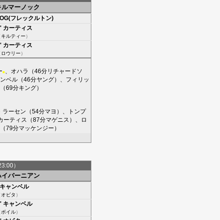
キルマーノック
OG(フレックルトン)
'
カーティス
（
キルティー
）
'
カーティス
（
ロウリー
）
ー
、
オハラ
（46分
リチャードソ
■
ンベル
（46分
ヤング
）、
フィリッ
（69分
キング
）
・ラーセン
（54分
マヨ
）、
トンプ
カーティス
（87分
マゲニス
）、
ロ
（79分
マッケンジー
）
23:00）
ハイバーニアン
キャンベル
（
オビタ
）
'
キャンベル
（
ボイル
）