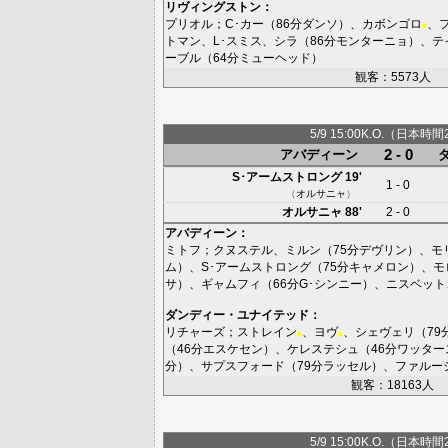
リヴィングストン
：
プリオル
；
C･カー
（86分
ダンソ
）、
カボンゴロ
、
■
トマン
、
L･スミス
、
シラ
（86分
モンターニョ
）、
テ
ーブル
（64分
ミューヘッド
）
観客：5573人
5/9 15:00K.O.（日本時間
2 - 0
アバディーン
S･アームストロング
19'
1 - 0
（
オルサニャ
）
オルサニャ
88'
2 - 0
アバディーン
：
ミトフ
；
クヌステル
、
ミルン
（75分
デヴリン
）、
モ
ム
）、
S･アームストロング
（75分
キャメロン
）、
モ
サ
）、
ギャムフィ
（66分
G･シンニー
）、
ニスベット
ダンディー・ユナイテッド
：
リチャーズ
；
ストレイン
、
ヨヴ
、
シェヴェリ
（79
■
■
（46分
エスケセン
）、
ケレステシュ
（46分
ワッター
分）、
サプスフォード
（79分
ラッセル
）、
ファルー
観客：18163人
5/9 15:00K.O.（日本時間