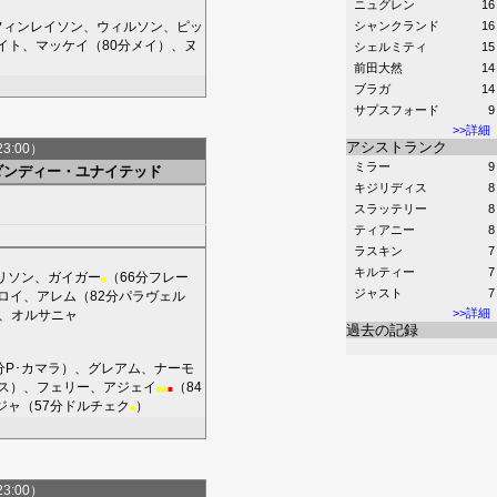
ニュグレン
16
フィンレイソン
、
ウィルソン
、
ピッ
シャンクランド
16
イト
、
マッケイ
（80分
メイ
）、
ヌ
シェルミティ
15
前田大然
14
ブラガ
14
サプスフォード
9
>>詳細
アシストランク
23:00）
ミラー
9
ダンディー・ユナイテッド
キジリディス
8
スラッテリー
8
ティアニー
8
ラスキン
7
キルティー
7
リソン
、
ガイガー
（66分
フレー
■
ジャスト
7
ロイ
、
アレム
（82分
パラヴェル
>>詳細
、
オルサニャ
過去の記録
分
P･カマラ
）、
グレアム
、
ナーモ
ス
）、
フェリー
、
アジェイ
（84
■
■
■
ジャ
（57分
ドルチェク
）
■
23:00）