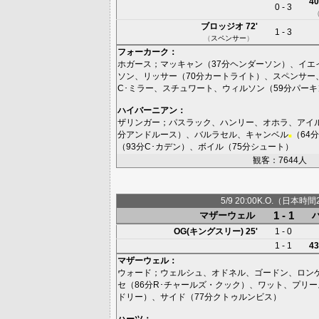
40
0 - 3
ブロッジオ
72'
1 - 3
（
スペンサー
）
フォーカーク
：
ホガース
；
マッキャン
（37分
ヘンダーソン
）、
イエ
ソン
、
リッサー
（70分
カートライト
）、
スペンサー
C･ミラー
、
スチュワート
、
ウィルソン
（59分
パーキ
ハイバーニアン
：
ザリンガー
；
パスラック
、
ハンリー
、
オホラ
、
アイ
分
アンドルース
）、
バルラセル
、
キャンベル
（64分
■
（93分
C･カデン
）、
ボイル
（75分
シュート
）
観客：7644人
5/9 20:00K.O.（日本時間
1 - 1
マザーウェル
OG(キングスリー)
25'
1 - 0
1 - 1
43
マザーウェル
：
ウォード
；
ウェルシュ
、
オドネル
、
ゴードン
、
ロン
セ
（86分
R･チャールズ・クック
）、
ワット
、
プリー
ドリー
）、
サイド
（77分
クトゥルンビス
）
ハーツ
：