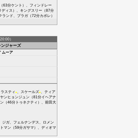
（63分
ケント
）、
フィンドレー
リディス
）、
キングスリー
（87分
クランド
、
ブラガ
（72分
カボレ
）
20:00）
レンジャーズ
'
ムーア
トラスティ
、
スケールズ
、
ティア
■
■
ヤンヒョンジュン
（81分
イヘアナ
ン
（46分
トゥネクティ
）、
前田大
、
ジガ
、
フェルナンデス
、
ロメン
トマン
（59分
ガサマ
）、
ディオマ