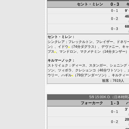
0 - 3
セント・ミレン
0 - 1
9'
46
0 - 2
68
0 - 3
セント・ミレン
：
シンクレア
；
フレックルトン
、
フレイザー
、
ドネリ
ン
）、
イドウ
（74分
ダグラス
）、
デヴァニー
、
キャ
■
プス
、
マンドロン
、
マクメナミン
（14分
タンザー
）
■
キルマーノック
：
ストリイェク
；
ディース
、
スタンガー
、
シェニング
ソン
、
ツィボラ
、
クレシェンコ
（46分
ワトソン
）、
ウリー
、
ハギル
（79分
アンダーソン
）、
キルティー
■
観客：7619人
5/9 15:00K.O.（日本時間
1 - 3
フォーカーク
3'
0 - 1
20
0 - 2