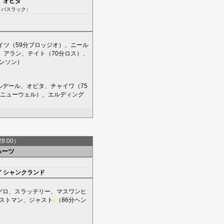
'
オビタ
（
パスラック
）
イツ
（59分
ブロッジオ
）、
ニール
、
アラン
、
テイト
（70分
ロス
）、
ンソン
）
ルデール
、
オビタ
、
チャイワ
（75
ニューウェル
）、
エルディング
28:00）
ハーツ
'
シャンクランド
ゲロ
、
スラッテリー
、
マスワンヒ
ストマン
、
ジャスト
（86分
ヘン
■