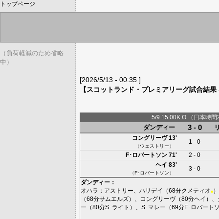
トップページ
（負荷軽減のため省略
中）
[2026/5/13 - 00:35 ]
【スコットランド・プレミアリーグ試合結果 -
5/9 15:00K.O.（日本時間
3 - 0
ダンディー
コングリーヴ
13'
1 - 0
（
ウェストリー
）
F･ロバートソン
71'
2 - 0
ヘイ
83'
3 - 0
（
F･ロバートソン
）
ダンディー
：
オハラ
；
アストリー
、
ハリデイ
（68分
クメティオ
）
■
（68分
サムエルズ
）、
コングリーヴ
（80分
ヘイ
）、
ー
（80分
S･ライト
）、
S･マレー
（69分
F･ロバート