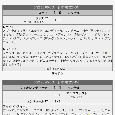
3/22 18:00K.O.（日本時間26:00）
1 - 0
ローマ
レッチェ
ヴァス
57'
1 - 0
（
マリオ・エルモソ
）
ローマ
：
スヴィラル
；
マリオ・エルモソ
、
エンディッカ
、
マンチーニ
（46分
ギラルディ
）、
ツ
ィミカス
（75分
アンヘリーニョ
）、
エル・アイナウィ
（51分
ヴァス
）、
クリスタン
■
テ
、
レンスフ
、
ペッレグリーニ
（80分
ヴェントゥリーノ
）、
ピジッリ
、
マレン
（75分
■
アレーナ
）
レッチェ
：
ファルコーネ
；
ガッロ
、
ティアゴ・ガブリエル
、
ジーベルト
、
ダニーロ・ヴェイガ
、
■
エンゴム
、
ラマダニ
（86分
アレックス・サラ
）、
L･バンダ
（67分
エンドリ
）、
ガンデ
ルマン
（61分
フォファナ
）、
ピエロッティ
（85分
ヘルガソン
）、
シュトゥリッチ
（61
■
分
シェディラ
）
観客：62432人
採点する
3/22 20:45K.O.（日本時間28:45）
1 - 1
フィオレンティーナ
インテル
1'
F･エスポジト
0 - 1
（
バレッラ
）
エンドゥール
77'
1 - 1
フィオレンティーナ
：
デ・ヘア
；
ゴゼンス
、
ラニエリ
、
ポングラチッチ
、
ドドー
、
ファジョーリ
（91分
コム
ッツォ
）、
A･グズムンドソン
（91分
ファッビアン
）、
エンドゥール
、
ブレッシャニー
■