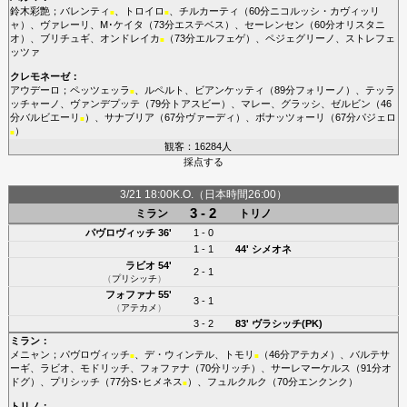
鈴木彩艶
；
バレンティ
、
トロイロ
、
チルカーティ
（60分
ニコルッシ・カヴィッリ
■
■
ャ
）、
ヴァレーリ
、
M･ケイタ
（73分
エステベス
）、
セーレンセン
（60分
オリスタニ
オ
）、
ブリチュギ
、
オンドレイカ
（73分
エルフェゲ
）、
ペジェグリーノ
、
ストレフェ
■
ッツァ
クレモネーゼ
：
アウデーロ
；
ペッツェッラ
、
ルペルト
、
ビアンケッティ
（89分
フォリーノ
）、
テッラ
■
ッチャーノ
、
ヴァンデプッテ
（79分
トアスビー
）、
マレー
、
グラッシ
、
ゼルビン
（46
分
バルビエーリ
）、
サナブリア
（67分
ヴァーディ
）、
ボナッツォーリ
（67分
パジェロ
■
）
■
観客：16284人
採点する
3/21 18:00K.O.（日本時間26:00）
3 - 2
ミラン
トリノ
パヴロヴィッチ
36'
1 - 0
1 - 1
44'
シメオネ
ラビオ
54'
2 - 1
（
プリシッチ
）
フォファナ
55'
3 - 1
（
アテカメ
）
3 - 2
83'
ヴラシッチ(PK)
ミラン
：
メニャン
；
パヴロヴィッチ
、
デ・ウィンテル
、
トモリ
（46分
アテカメ
）、
バルテサ
■
■
ーギ
、
ラビオ
、
モドリッチ
、
フォファナ
（70分
リッチ
）、
サーレマーケルス
（91分
オ
ドグ
）、
プリシッチ
（77分
S･ヒメネス
）、
フュルクルク
（70分
エンクンク
）
■
トリノ
：