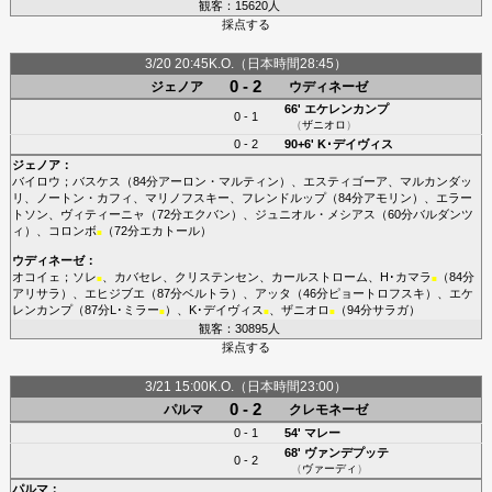
観客：15620人
採点する
3/20 20:45K.O.（日本時間28:45）
0 - 2
ジェノア
ウディネーゼ
66'
エケレンカンプ
0 - 1
（
ザニオロ
）
0 - 2
90+6'
K･デイヴィス
ジェノア
：
バイロウ
；
バスケス
（84分
アーロン・マルティン
）、
エスティゴーア
、
マルカンダッ
リ
、
ノートン・カフィ
、
マリノフスキー
、
フレンドルップ
（84分
アモリン
）、
エラー
トソン
、
ヴィティーニャ
（72分
エクバン
）、
ジュニオル・メシアス
（60分
バルダンツ
ィ
）、
コロンボ
（72分
エカトール
）
■
ウディネーゼ
：
オコイェ
；
ソレ
、
カバセレ
、
クリステンセン
、
カールストローム
、
H･カマラ
（84分
■
■
アリサラ
）、
エヒジブエ
（87分
ベルトラ
）、
アッタ
（46分
ピョートロフスキ
）、
エケ
レンカンプ
（87分
L･ミラー
）、
K･デイヴィス
、
ザニオロ
（94分
サラガ
）
■
■
■
観客：30895人
採点する
3/21 15:00K.O.（日本時間23:00）
0 - 2
パルマ
クレモネーゼ
0 - 1
54'
マレー
68'
ヴァンデプッテ
0 - 2
（
ヴァーディ
）
パルマ
：