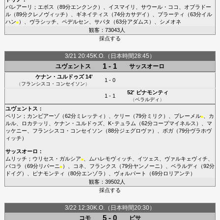
パレアーリ
；
エボス
（89分
エンクンク
）、
イスマイリ
、
サウール・ココ
、
オブラドー
ル
（89分
クレノヴィッチ
）、
ギネイティス
（74分
カサデイ
）、
プラーティ
（63分
イル
ハン
）、
ヴラシッチ
、
ペデルセン
、
サパタ
（63分
アダムス
）、
シメオネ
■
観客：73043人
採点する
3/21 20:45K.O.（日本時間28:45）
1 - 1
ユヴェントス
サッスオーロ
ケナン・ユルドゥズ
14'
1 - 0
（
フランシスコ・コンセイソン
）
52'
ピナモンティ
1 - 1
（
ベラルディ
）
ユヴェントス
：
ペリン
；
カンビアーゾ
（62分
ミレッティ
）、
ケリー
（79分
ミリク
）、
ブレーメル
、
カ
■
ルル
、
ロカテッリ
、
ケナン・ユルドゥズ
、
K･テュラム
（62分
コープマイネルス
）、
マ
ッケニー
、
フランシスコ・コンセイソン
（88分
ジェグロヴァ
）、
ボガ
（79分
ヴラホヴ
ィッチ
）
サッスオーロ
：
ムリッチ
；
ウリセス・ガルシア
、
ムハレモヴィッチ
、
イツェス
、
ヴァルキェヴィチ
、
■
バコラ
（69分
リパーニ
）、
コネ
、
フランクス
（79分
ヤンノーニ
）、
ベラルディ
（92分
■
ドイグ
）、
ピナモンティ
（80分
エンゾラ
）、
ヴォルパート
（69分
ロリアンテ
）
観客：39502人
採点する
3/22 12:30K.O.（日本時間20:30）
5 - 0
コモ
ピサ