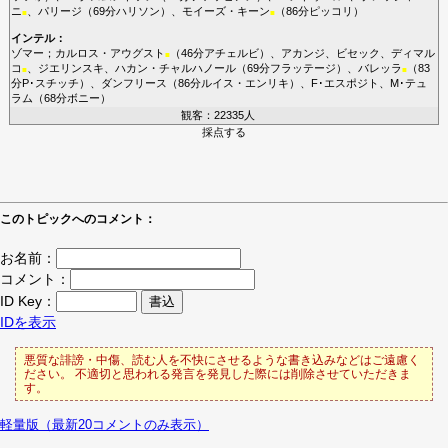
ニ
、
パリージ
（69分
ハリソン
）、
モイーズ・キーン
（86分
ピッコリ
）
■
■
インテル
：
ゾマー
；
カルロス・アウグスト
（46分
アチェルビ
）、
アカンジ
、
ビセック
、
ディマル
■
コ
、
ジエリンスキ
、
ハカン・チャルハノール
（69分
フラッテージ
）、
バレッラ
（83
■
■
分
P･スチッチ
）、
ダンフリース
（86分
ルイス・エンリキ
）、
F･エスポジト
、
M･テュ
ラム
（68分
ボニー
）
観客：22335人
採点する
このトピックへのコメント：
お名前：
コメント：
ID Key：
IDを表示
悪質な誹謗・中傷、読む人を不快にさせるような書き込みなどはご遠慮く
ださい。 不適切と思われる発言を発見した際には削除させていただきま
す。
軽量版（最新20コメントのみ表示）