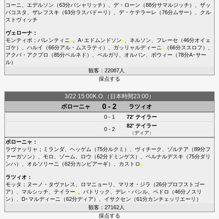
コーニ
、
エデルソン
（63分
パシャリッチ
）、
デ・ローン
（88分
サマルジッチ
）、
ザッ
パコスタ
、
ザレフスキ
（63分
ラスパドーリ
）、
デ・ケテラーレ
（76分
ムサー
）、
クル
ストヴィッチ
ヴェローナ
：
モンティポ
；
バレンティニ
、
A･エドムンドソン
、
ネルソン
、
フレーセ
（46分
オイェ
■
■
ゴケ
）、
ハルイ
（66分
アル・ムスラティ
）、
ガッリャルディーニ
（66分
ススロフ
）、
■
アクパ・アクプロ
（85分
ベルネド
）、
ベルガリ
、
オルバン
、
ボウィー
（78分
A･サー
ル
）
観客：22087人
採点する
3/22 15:00K.O.（日本時間23:00）
0 - 2
ボローニャ
ラツィオ
0 - 1
72'
テイラー
82'
テイラー
0 - 2
（
ディア
）
ボローニャ
：
ラヴァッリャ
；
ミランダ
、
ヘッゲム
（75分
ルクミ
）、
ヴィチーク
、
ゾルテア
（89分
フ
ァーガソン
）、
モロ
、
ゾーム
、
ロウ
（62分
ドミンゲス
）、
ベルナルデスキ
（75分
ダリ
ンハ
）、
オルソリーニ
（62分
カンビアーギ
）、
カストロ
■
ラツィオ
：
モッタ
；
ヌーノ・タヴァレス
、
ロマニョーリ
、
マリオ・ジラ
（26分
プロフストゴー
ア
）、
マルシッチ
、
テイラー
、
パトリック
、
デレ・バシル
、
ペドロ
（46分
ノスリ
■
ン
）、
D･マルディーニ
（62分
ディア
）、
イサクセン
（61分
カンチェッリエーリ
）
観客：27162人
採点する