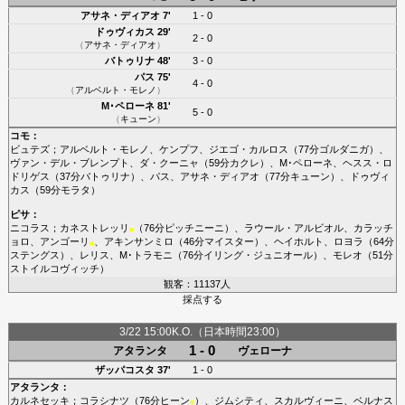
アサネ・ディアオ
7'
1 - 0
ドゥヴィカス
29'
2 - 0
（
アサネ・ディアオ
）
バトゥリナ
48'
3 - 0
パス
75'
4 - 0
（
アルベルト・モレノ
）
M･ペローネ
81'
5 - 0
（
キューン
）
コモ
：
ビュテズ
；
アルベルト・モレノ
、
ケンプフ
、
ジエゴ・カルロス
（77分
ゴルダニガ
）、
ヴァン・デル・ブレンプト
、
ダ・クーニャ
（59分
カクレ
）、
M･ペローネ
、
ヘスス・ロ
ドリゲス
（37分
バトゥリナ
）、
パス
、
アサネ・ディアオ
（77分
キューン
）、
ドゥヴィ
カス
（59分
モラタ
）
ピサ
：
ニコラス
；
カネストレッリ
（76分
ピッチニーニ
）、
ラウール・アルビオル
、
カラッチ
■
ョロ
、
アンゴーリ
、
アキンサンミロ
（46分
マイスター
）、
ヘイホルト
、
ロヨラ
（64分
■
ステングス
）、
レリス
、
M･トラモニ
（76分
イリング・ジュニオール
）、
モレオ
（51分
ストイルコヴィッチ
）
観客：11137人
採点する
3/22 15:00K.O.（日本時間23:00）
1 - 0
アタランタ
ヴェローナ
ザッパコスタ
37'
1 - 0
アタランタ
：
カルネセッキ
；
コラシナツ
（76分
ヒーン
）、
ジムシティ
、
スカルヴィーニ
、
ベルナス
■