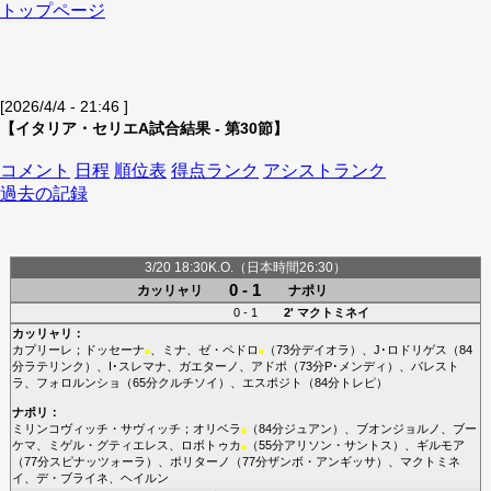
トップページ
[2026/4/4 - 21:46 ]
【イタリア・セリエA試合結果 - 第30節】
コメント
日程
順位表
得点ランク
アシストランク
過去の記録
3/20 18:30K.O.（日本時間26:30）
0 - 1
カッリャリ
ナポリ
0 - 1
2'
マクトミネイ
カッリャリ
：
カプリーレ
；
ドッセーナ
、
ミナ
、
ゼ・ペドロ
（73分
デイオラ
）、
J･ロドリゲス
（84
■
■
分
ラテリンク
）、
I･スレマナ
、
ガエターノ
、
アドポ
（73分
P･メンディ
）、
パレスト
ラ
、
フォロルンショ
（65分
クルチソイ
）、
エスポジト
（84分
トレピ
）
ナポリ
：
ミリンコヴィッチ・サヴィッチ
；
オリベラ
（84分
ジュアン
）、
ブオンジョルノ
、
ブー
■
ケマ
、
ミゲル・グティエレス
、
ロボトゥカ
（55分
アリソン・サントス
）、
ギルモア
■
（77分
スピナッツォーラ
）、
ポリターノ
（77分
ザンボ・アンギッサ
）、
マクトミネ
イ
、
デ・ブライネ
、
ヘイルン