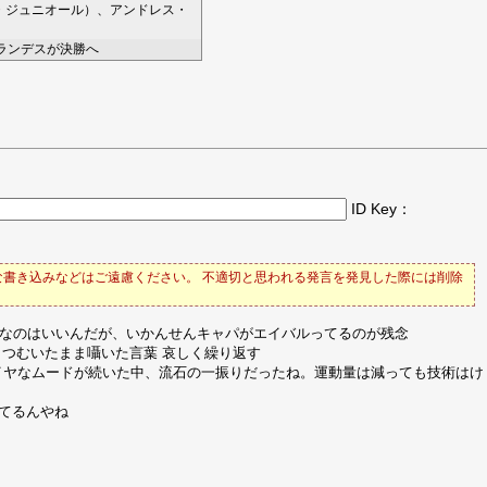
・ジュニオール
）、
アンドレス・
ミランデスが決勝へ
ID Key：
書き込みなどはご遠慮ください。 不適切と思われる発言を発見した際には削除
的なのはいいんだが、いかんせんキャパがエイバルってるのが残念
うつむいたまま囁いた言葉 哀しく繰り返す
イヤなムードが続いた中、流石の一振りだったね。運動量は減っても技術はけ
てるんやね