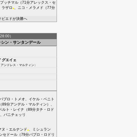
プッチマル
（71分
アレックス・セ
、
ラザロ
、
ニコ・メラメド
（77分
■
でオビエドが決勝へ
28:00）
ラシン・サンタンデール
'
グエイェ
（
アンドレス・マルティン
）
パブロ・トメオ
、
イケル・ベニト
（89分
アンデル・マルティン
）、
ベルト・レイナ
（89分
タチ・ロド
、
パニチェッリ
マヌ・エルナンド
、
ミシュラン
■
ンセドール
（79分
パブロ・ロドリ