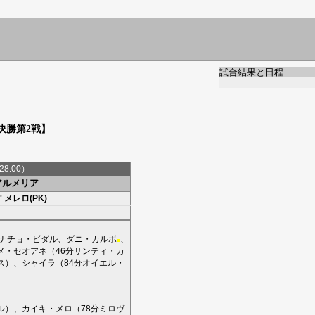
試合結果と日程
決勝第2戦】
28:00）
アルメリア
'
メレロ(PK)
ナチョ・ビダル
、
ダニ・カルボ
、
■
メ・セオアネ
（46分
サンティ・カ
ス
）、
シャイラ
（84分
オイエル・
ル
）、
カイキ・メロ
（78分
ミロヴ