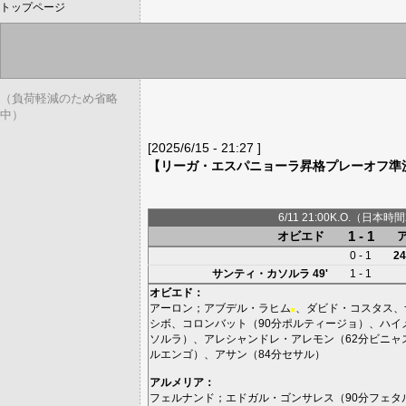
トップページ
（負荷軽減のため省略
中）
[2025/6/15 - 21:27 ]
【リーガ・エスパニョーラ昇格プレーオフ準
6/11 21:00K.O.（日本時間
1 - 1
オビエド
0 - 1
24
サンティ・カソルラ
49'
1 - 1
オビエド
：
アーロン
；
アブデル・ラヒム
、
ダビド・コスタス
、
■
シボ
、
コロンバット
（90分
ポルティージョ
）、
ハイ
ソルラ
）、
アレシャンドレ・アレモン
（62分
ビニャ
ルエンゴ
）、
アサン
（84分
セサル
）
アルメリア
：
フェルナンド
；
エドガル・ゴンサレス
（90分
フェタ