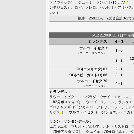
ァノヴィッチ
）、
チューミ
、
ランガ
（71分
ポソ
）、
■
ンテジェス
）、
ロピ
、
メレロ
、
セルヒオ・アリバス
レオ
）
観客：25921人 2試合合計3-2
6/12 21:00K.O.（日本時間
4 - 1
ミランデス
ウルコ・イセタ
7'
1 - 0
（
ウーゴ・リンコン
）
12
1 - 1
OG(エスキエタ)
63'
2 - 1
OG(ハビ・カストロ)
66'
3 - 1
ウルコ・イセタ
70'
4 - 1
（
パニチェッリ
）
ミランデス
：
ラウール
；
ビクトル・パラダ
、
ウナイ・エヒルス
、
■
（82分
ポスティゴ
）、
ウーゴ・リンコン
、
ラシュエ
ゴロチャテギ
（99分
カルロ・アドリアーノ
）、
アル
リゲス
）、
ウルコ・イセタ
（83分
ジョエル・ロカ
）
■
ラシン・サンタンデール
：
エスキエタ
；
マリオ・ガルシア
、
ハビ・カストロ
、
（78分
アルダソロ
）、
グエイェ
（78分
ロベル
）、
ベ