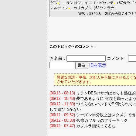
ゲス
）、
サンガジ
、
イニゴ・ビセンテ
（87分
ラゴ
■
■
マルティン
、
カリカブル
（58分
アラナ
）
■
観客：5345人 2試合合計7-4で
このトピックへのコメント：
お名前：
コメント：
IDを表示
悪質な誹謗・中傷、読む人を不快にさせるような
させていただきます。
(06/13 - 08:13)
ミランDESのサポはとても熱狂
(06/12 - 18:48)
夢であるように 何度も願ったよ
(06/12 - 11:30)
つまらないハンドでPK取られて
して錆びつかない
(06/12 - 09:52)
シーズン半分以上はスタメンで出
(06/12 - 08:38)
40歳カソルラのフリーキック
(06/12 - 07:47)
カソルラ頑張ってるな