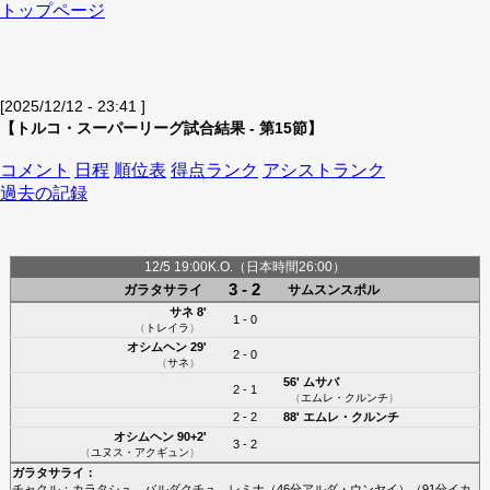
トップページ
[2025/12/12 - 23:41 ]
【トルコ・スーパーリーグ試合結果 - 第15節】
コメント
日程
順位表
得点ランク
アシストランク
過去の記録
12/5 19:00K.O.（日本時間26:00）
3 - 2
ガラタサライ
サムスンスポル
サネ
8'
1 - 0
（
トレイラ
）
オシムヘン
29'
2 - 0
（
サネ
）
56'
ムサバ
2 - 1
（
エムレ・クルンチ
）
2 - 2
88'
エムレ・クルンチ
オシムヘン
90+2'
3 - 2
（
ユヌス・アクギュン
）
ガラタサライ
：
チャクル
；
カラタシュ
、
バルダクチュ
、
レミナ
（46分
アルダ・ウンヤイ
）（91分
イカ