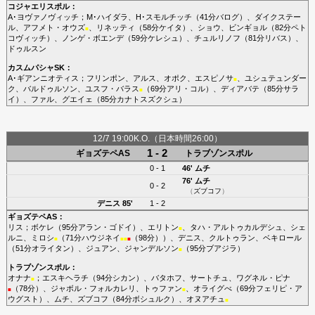
コジャエリスポル
：
A･ヨヴァノヴィッチ
；
M･ハイダラ
、
H･スモルチッチ
（41分
バログ
）、
ダイクステー
ル
、
アフメト・オウズ
、
リネッティ
（58分
ケイタ
）、
ショウ
、
ビンギョル
（82分
ペト
■
コヴィッチ
）、
ノンゲ・ボエンデ
（59分
ケレシュ
）、
チュルリノフ
（81分
リバス
）、
ドゥルスン
カスムパシャSK
：
A･ギアンニオティス
；
フリンポン
、
アルス
、
オポク
、
エスピノサ
、
ユシュテュンダー
■
ク
、
バルドゥルソン
、
ユスフ・バラス
（69分
アリ・コル
）、
ディアバテ
（85分
サラ
■
イ
）、
ファル
、
グエイェ
（85分
カナトスズクシュ
）
12/7 19:00K.O.（日本時間26:00）
1 - 2
ギョズテペAS
トラブゾンスポル
0 - 1
46'
ムチ
76'
ムチ
0 - 2
（
ズブコフ
）
デニス
85'
1 - 2
ギョズテペAS
：
リス
；
ボケレ
（95分
アラン・ゴドイ
）、
エリトン
、
タハ・アルトゥカルデシュ
、
シェ
■
ルニ
、
ミロシ
（71分
ハウジネイ
（98分））、
デニス
、
クルトゥラン
、
ベキロール
■
■
■
■
（51分
オライタン
）、
ジュアン
、
ジャンデルソン
（95分
ブアジラ
）
■
トラブゾンスポル
：
オナナ
；
エスキヘラチ
（94分
シカン
）、
バタホフ
、
サートチュ
、
ワグネル・ピナ
■
（78分）、
ジャボル・フォルカレリ
、
トゥファン
、
オライグべ
（69分
フェリピ・ア
■
■
ウグスト
）、
ムチ
、
ズブコフ
（84分
ボシュルク
）、
オヌアチュ
■