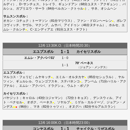
ルディ
）、
D･サンチェス
、
トレイラ
、
ギュンドアン
（68分
ユヌス・アクギュン
）、
バ
ルシュ
、
ガブリエウ・サーラ
（84分
ベルカン・クトゥル
）、
サネ
、
オシムヘン
■
サムスンスポル
：
オカン・コチュク
；
トーマソン
（81分
マリウス
）、
ファン・ドロンヘーレン
、
ボレフ
■
コヴィッチ
、
ヤヴル
、
マクンブ
、
ムサバ
、
アイドゥン
（46分
ヌチャム
）、
ホルセ
、
エ
ムレ・クルンチ
、
C･エンディアエ
（91分
ユヌス・チフト
）
■
12/6 13:30K.O.（日本時間20:30）
1 - 1
エユプスポル
カイセリスポル
エムレ・アクババ
51'
1 - 0
70'
ベーネス
1 - 1
（
ジョアン・メンデス
）
エユプスポル
：
マルコス・フェリピ
；
ムヤキッチ
、
エミル・オルタカヤ
（85分
セシュラル
）、
ヤル
■
■
ツィン
、
ギュルレル
、
ウェンゴフスキ
、
ステパネンコ
、
アンペム
（71分
ハリル・アク
■
ブナル
）、
エムレ・アクババ
、
ドラグシュ
、
ウムト・ボゾク
カイセリスポル
：
バヤジット
；
キャロル
（43分
コジャマン
）（72分
トキョズ
）、
デンスウィル
、
アイ
ト・ベナセル
、
オポク
、
ベーネス
、
ソヤルプ
、
ミゲル・カルドーゾ
、
ジョアン・メ
■
■
■
ンデス
（96分）、
マネ
（82分
トゥツィ
）、
オヌグハ
（82分
サルアルスラン
）
■
■
■
12/6 16:00K.O.（日本時間23:00）
1 - 1
コンヤスポル
チャイクル・リゼスポル