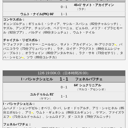
45+1'
サメト・アカイディン
0 - 1
（
ラチ
）
ウムト・ナイル(PK)
66'
1 - 1
コンヤスポル
：
ギュンゴルデュ
；
ギリェルミ・シティア
、
ヤシル・スバシュ
（82分
チャルシッチ
）、
ヤズル
、
アンズアナ
、
チョジンホ
、
ペドリーニョ
、
ビェルロ
、
メリフ・イブラヒモー
ル
（92分
ブア
）、
バルディ
（69分
タシュチュ
）、
ウムト・ナイル
チャイクル・リゼスポル
：
Y･フォファナ
；
ホイヤー・ニールセン
、
サメト・アカイディン
、
H･アリクロフ
、
パ
■
パニコラウ
（73分
ブリュバシッチ
）、
ラチ
、
ロイデ・アウグスト
（89分
エムレジャ
ン・ブルト
）、
オラウォイン
（80分
アンタルヤル
）、
ラク・サキ
（73分
ゼチリ
）、
タ
ハ・シャヒン
、
ソウ
（89分
ユレチカ
）
■
12/6 19:00K.O.（日本時間26:00）
1 - 1
I・バシャクシェヒル
フェネルバフチェ
64'
シュクリニアル
0 - 1
（
マルコ・アセンシオ
）
ユルドゥルム
81'
1 - 1
（
ケマン
）
I・バシャクシェヒル
：
ムハメド・シェンゲゼル
；
オペリ
、
O･バ
、
レオ・ドゥアルチ
、
アリ・シャヒネル
（85
分
エボセレ
）、
アリ
、
ウムト・ギュネシュ
（86分
エルギュン
）、
ケマン
、
ファイズラ
■
エフ
（71分
ユルドゥルム
）、
ショムロドフ
、
ダ・コスタ
（78分
ブルニッチ
）
■
フェネルバフチェ
：