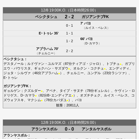
12/8 19:00K.O.（日本時間26:00）
2 - 2
ベシクタシュ
ガジアンテプFK
7'
バヨ
0 - 1
（
ルイス・ペレス
）
E･トゥレ
35'
1 - 1
66'
バヨ
1 - 2
（
D･カマラ
）
アブラハム
70'
2 - 2
（
チェルニー
）
ベシクタシュ
：
デスタノール
；
ルドヴァン・ユルマズ
（87分
ティアゴ・ジャロ
）、
トプチュ
、
ガブリ
■
エウ・パウリスタ
、
ギョクハン・サズダウ
、
オルクン・コクチュ
、
エンディディ
、
■
■
ジョタ・シルヴァ
（46分
アブラハム
）、
チェルニー
、
ユンデル
（23分
ラシツァ
）、
■
E･トゥレ
ガジアンテプFK
：
ギョルゲン
；
クズルダー
、
アベナ
、
タイプ・サヌチ
（78分
ギュレル
）、
ケヴィン・ロ
■
ドリゲス
、
D･カマラ
（82分
B･エンディアエ
）、
オズチチェク
、
ルイス・ペレス
、
コ
■
■
ズウォフスキ
、
マクシム
（78分
カバダユ
）、
バヨ
■
■
観客：20811人
12/8 19:00K.O.（日本時間26:00）
0 - 0
アランヤスポル
アンタルヤスポル
アランヤスポル
：