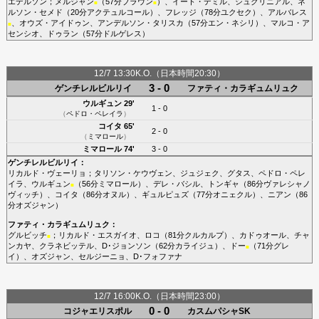
エデルソン
；
メルジャン
（57分
ブラウン
）、
イート・デミル
、
シュクリニアル
、
ネ
■
■
ルソン・セメド
（20分
アクテュルコール
）、
フレッジ
（78分
ユクセク
）、
アルバレス
、
オウズ・アイドゥン
、
アンデルソン・タリスカ
（57分
エン・ネシリ
）、
マルコ・ア
■
センシオ
、
ドゥラン
（57分
ドルゲレス
）
12/7 13:30K.O.（日本時間20:30）
3 - 0
ゲンチレルビルリイ
ファティ・カラギュムリュク
ウルギュン
29'
1 - 0
（
ペドロ・ペレイラ
）
コイタ
65'
2 - 0
（
ミマロール
）
ミマロール
74'
3 - 0
ゲンチレルビルリイ
：
リカルド・ヴェーリョ
；
タリソン・ケウヴェン
、
ジュジェク
、
グタス
、
ペドロ・ペレ
イラ
、
ウルギュン
（56分
ミマロール
）、
デレ・バシル
、
トンギャ
（86分
ヴァレシャノ
■
ヴィッチ
）、
コイタ
（86分
オヌル
）、
ギュルピュズ
（77分
オニェクル
）、
ニアン
（86
分
オズジャン
）
ファティ・カラギュムリュク
：
グルビッチ
；
リカルド・エスガイオ
、
ロコ
（81分
クルカルプ
）、
カドゥオール
、
チャ
■
ンカヤ
、
クラネビッテル
、
D･ジョンソン
（62分
カライジュ
）、
ドー
（71分
グレ
■
イ
）、
オズジャン
、
セルジーニョ
、
D･フォファナ
12/7 16:00K.O.（日本時間23:00）
0 - 0
コジャエリスポル
カスムパシャSK