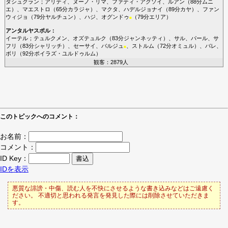
タシュクラン
；
アリティ
、
ヌーノ・リマ
、
ファティ・アクソイ
、
ルアン
（88分
ムニ
エ
）、
マエストロ
（65分
カラジャ
）、
マクタ
、
ハデルジョナイ
（89分
カヤ
）、
ファン
ウィジョ
（79分
ヤルチュン
）、
ハジ
、
オグンドゥ
（79分
エリア
）
■
アンタルヤスポル
：
イーテル
；
テュルクメン
、
オズテュルク
（83分
ジャンネッティ
）、
サル
、
パール
、
サ
フリ
（83分
シャリッチ
）、
セーサイ
、
バルジュ
、
ストルム
（72分
オミュル
）、
バレ
、
■
ボリ
（92分
ポイラズ・ユルドゥルム
）
観客：2879人
このトピックへのコメント：
お名前：
コメント：
ID Key：
IDを表示
悪質な誹謗・中傷、読む人を不快にさせるような書き込みなどはご遠慮く
ださい。 不適切と思われる発言を発見した際には削除させていただきま
す。