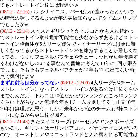
てもストレートイン枠には程遠いｗ
(08/12 - 22:16)
パナシナイコス、バーゼルが強かったとかいつ
の時代の話してるんよw近年の実績知らないでタイムスリップ
でもしたかw
(08/12 - 22:14)
スイスとギリシャとかトルコとかも入れ替わっ
てストレートイン取り返す可能性も少なからずあるけどストレ
ートイン枠自体が5大リーグ優先でマイナーリーグには更に難
しくなってるからストレートイン枠を維持することが難しくな
ってる。つまりフェネルバフチェやチューリッヒが毎年優勝す
るわけがないしCL出る事なんて普通に考えて10年に1回が限界
でしょ。そもそもフェネルバフチェが14年もCLに出てない時
点で気付けよｗ
まずお前らは分かってない
(08/12 - 22:09)
4大リーグが4チーム
ストレートインになってストレートインがあるのは11位くらい
までなんだよ。トルコは20位だからワンランクどころ10ランク
くらい上がらないと無理今年も1チーム敗退してるし正直10年
20年は無理だと思う。しかも来年から5位のチームも3枠ストレ
ートになるから更に枠が減る。
(08/12 - 21:48)
またスイスリーグはバーゼルやヤングボーイズ
もいるし、ギリシャはオリンピアコス、パナシナイコスがいる
ので、オーストリアやスコットランドと入れ替われる可能性は