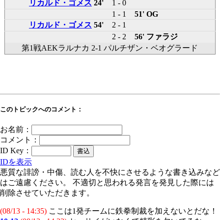
リカルド・ゴメス
24'
1 - 0
1 - 1
51' OG
リカルド・ゴメス
54'
2 - 1
2 - 2
56' ファラジ
第1戦AEKラルナカ 2-1 パルチザン・ベオグラード
このトピックへのコメント：
お名前：
コメント：
ID Key：
IDを表示
悪質な誹謗・中傷、読む人を不快にさせるような書き込みなど
はご遠慮ください。 不適切と思われる発言を発見した際には
削除させていただきます。
(08/13 - 14:35)
ここは1発チームに鉄拳制裁を加えないとだな！