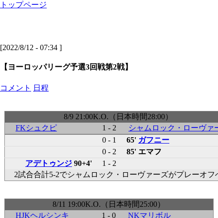
トップページ
[2022/8/12 - 07:34 ]
【ヨーロッパリーグ予選3回戦第2戦】
コメント
日程
8/9 21:00K.O.（日本時間28:00）
FKシュクピ
1 - 2
シャムロック・ローヴァ
0 - 1
65'
ガフニー
0 - 2
85' エマフ
アデトゥンジ
90+4'
1 - 2
2試合合計5-2でシャムロック・ローヴァーズがプレーオフ
8/11 19:00K.O.（日本時間25:00）
HJKヘルシンキ
1 - 0
NKマリボル