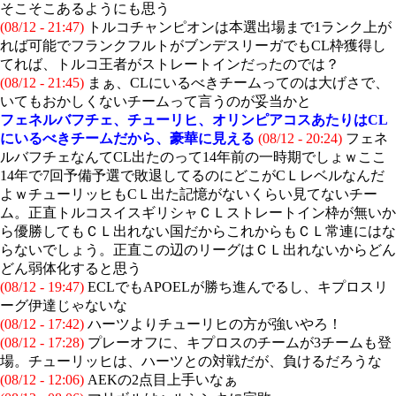
そこそこあるようにも思う
(08/12 - 21:47)
トルコチャンピオンは本選出場まで1ランク上が
れば可能でフランクフルトがブンデスリーガでもCL枠獲得し
てれば、トルコ王者がストレートインだったのでは？
(08/12 - 21:45)
まぁ、CLにいるべきチームってのは大げさで、
いてもおかしくないチームって言うのが妥当かと
フェネルバフチェ、チューリヒ、オリンピアコスあたりはCL
にいるべきチームだから、豪華に見える
(08/12 - 20:24)
フェネ
ルバフチェなんてCL出たのって14年前の一時期でしょｗここ
14年で7回予備予選で敗退してるのにどこがCＬレベルなんだ
よｗチューリッヒもCＬ出た記憶がないくらい見てないチー
ム。正直トルコスイスギリシャＣＬストレートイン枠が無いか
ら優勝してもＣＬ出れない国だからこれからもＣＬ常連にはな
らないでしょう。正直この辺のリーグはＣＬ出れないからどん
どん弱体化すると思う
(08/12 - 19:47)
ECLでもAPOELが勝ち進んでるし、キプロスリ
ーグ伊達じゃないな
(08/12 - 17:42)
ハーツよりチューリヒの方が強いやろ！
(08/12 - 17:28)
プレーオフに、キプロスのチームが3チームも登
場。チューリッヒは、ハーツとの対戦だが、負けるだろうな
(08/12 - 12:06)
AEKの2点目上手いなぁ