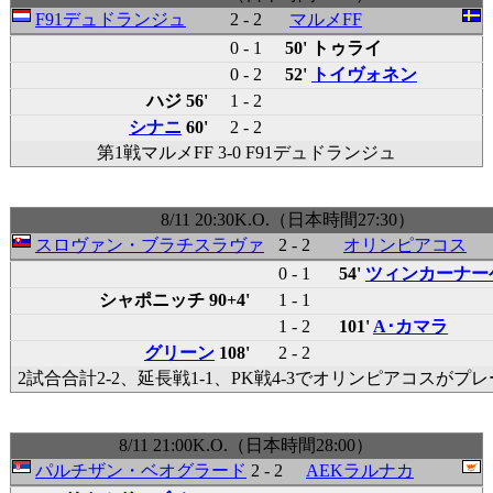
F91デュドランジュ
2 - 2
マルメFF
0 - 1
50' トゥライ
0 - 2
52'
トイヴォネン
ハジ 56'
1 - 2
シナニ
60'
2 - 2
第1戦マルメFF 3-0 F91デュドランジュ
8/11 20:30K.O.（日本時間27:30）
スロヴァン・ブラチスラヴァ
2 - 2
オリンピアコス
0 - 1
54'
ツィンカーナー
シャポニッチ 90+4'
1 - 1
1 - 2
101'
A･カマラ
グリーン
108'
2 - 2
2試合合計2-2、延長戦1-1、PK戦4-3でオリンピアコスがプ
8/11 21:00K.O.（日本時間28:00）
パルチザン・ベオグラード
2 - 2
AEKラルナカ