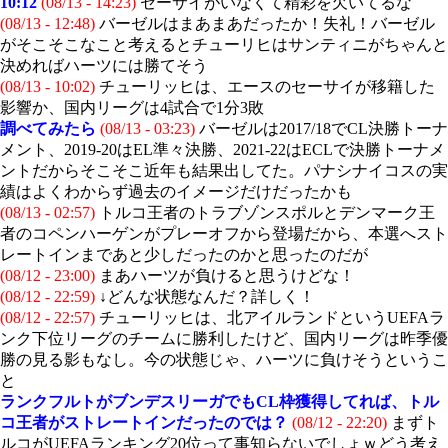
10:12
(08/13 - 14:23)
セーサイがいなくて精彩を欠いてるな
(08/13 - 12:48)
バーゼルはまあまあだったか！失礼！バーゼル
がそこそこなこと考えるとチューリヒはサンティニがちゃんと
決めればハーツには勝てそう
(08/13 - 10:02)
チューリッヒは、エースのセーサイが移籍した
影響か、国内リーグは4試合で1分3敗
調べてみたら
(08/13 - 03:23)
バーゼルは2017/18でCL決勝トーナ
メント、2019-20はEL準々決勝、2021-22はECLで決勝トーナメ
ントだからそこそこ近年も結果出してた。パナシナイコスの実
績はよくわからず過去のイメージだけだったかも
(08/13 - 02:57)
トルコ王者のトラブゾンスポルとデンマーク王
者のコペンハーゲンがプレーオフから登場だから、本選へスト
レートインまであと少しだったのかと思ったのだが
(08/12 - 23:00)
まあハーツが負けると思うけどな！
(08/12 - 22:59)
↓どんな状態なんだ？詳しく！
(08/12 - 22:57)
チューリッヒは、北アイルランドというUEFAラ
ンク下位リーグのチームに勝利したけど、国内リーグは昨季優
勝の見る影もなし。今の状態じゃ、ハーツに負けそうというこ
と
ランクフルトがブンデスリーガでもCL枠獲得してれば、トル
コ王者がストレートインだったのでは？
(08/12 - 22:20)
まずト
ルコがUEFAランキング20位って事知らないでしょｗどう考え