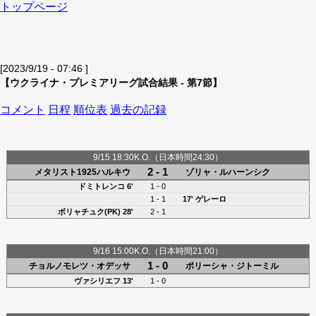
トップページ
[2023/9/19 - 07:46 ]
【ウクライナ・プレミアリーグ試合結果 - 第7節】
コメント
日程
順位表
過去の記録
9/15 18:30K.O.（日本時間24:30）
2 - 1
メタリスト1925ハルキウ
ゾリャ・ルハーンシク
ドミトレンコ
6'
1 - 0
1 - 1
17' ゲレーロ
ボリャチュク(PK)
28'
2 - 1
9/16 15:00K.O.（日本時間21:00）
1 - 0
チョルノモレツ・オデッサ
ポリーシャ・ジトーミル
ヴァシリエフ 13'
1 - 0