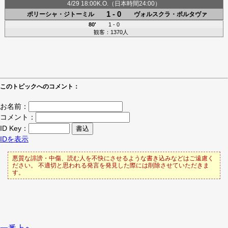
4/29 18:00K.O.（日本時間24:00）
1 - 0
ポリーシャ・ジトーミル
ヴォルスクラ・ポルタヴァ
80'
1 - 0
観客：1370人
このトピックへのコメント：
お名前：
コメント：
ID Key：
IDを表示
悪質な誹謗・中傷、読む人を不快にさせるような書き込みなどはご遠慮く
ださい。 不適切と思われる発言を発見した際には削除させていただきま
す。