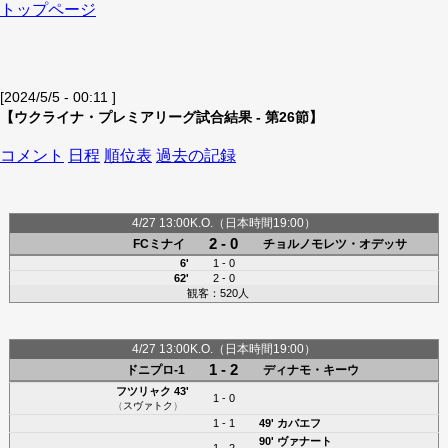
トップページ
[2024/5/5 - 00:11 ]
【ウクライナ・プレミアリーグ試合結果 - 第26節】
コメント
日程
順位表
過去の記録
4/27 13:00K.O.（日本時間19:00）
2 - 0
FCミナイ
チョルノモレツ・オデッサ
6'
1 - 0
62'
2 - 0
観客：520人
4/27 13:00K.O.（日本時間19:00）
1 - 2
ドニプロ-1
ディナモ・キーウ
フツリャク
43'
1 - 0
（
スヴァトク
）
1 - 1
49'
カバエフ
90'
ヴァナート
1 - 2