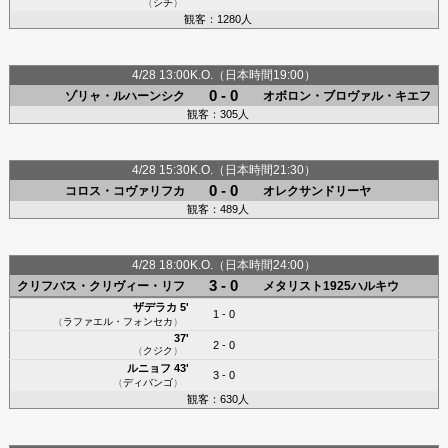
（
シチ
）
観客：1280人
4/28 13:00K.O.（日本時間19:00）
0 - 0
ゾリャ・ルハーンシク
オボロン・ブロヴァル・キエフ
観客：305人
4/28 15:30K.O.（日本時間21:30）
0 - 0
コロス・コヴァリフカ
オレクサンドリーヤ
観客：489人
4/28 18:00K.O.（日本時間24:00）
3 - 0
クリフバス・クリヴィー・リフ
メタリスト1925ハルキウ
ザデラカ
5'
1 - 0
（
ラファエル・フォンセカ
）
37'
2 - 0
（
クジク
）
ルニョフ
43'
3 - 0
（
ディバンゴ
）
観客：630人