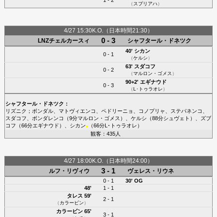
（
スプリアハ
）
4/27 15:30K.O.（日本時間21:30）
0 - 3
LNZチェルカースィ
シャフタール・ドネツク
40'
シカン
0 - 1
（
ケルシ
）
63'
スダコフ
0 - 2
（
マルロン・ゴメス
）
90+2'
エギナウド
0 - 3
（
L･トゥラオレ
）
シャフタール・ドネツク
：
リズニク
；
ボンダル
、
マトヴィエンコ
、
ペドリーニョ
、
コノプリャ
、
ステパネンコ
、
スダコフ
、
ボンダレンコ
（9分
マルロン・ゴメス
）、
ケルシ
（88分
シュヴェト
）、
ズブ
コフ
（66分
エギナウド
）、
シカン
（66分
L･トゥラオレ
）
■
観客：435人
4/27 18:00K.O.（日本時間24:00）
3 - 1
ルフ・リヴィウ
ヴェレス・リウネ
0 - 1
30' OG
48'
1 - 1
タレス
59'
2 - 1
（
カラービン
）
カラービン
65'
3 - 1