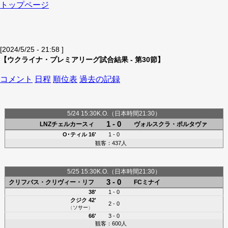
トップページ
[2024/5/25 - 21:58 ]
【ウクライナ・プレミアリーグ試合結果 - 第30節】
コメント
日程
順位表
過去の記録
5/24 15:30K.O.（日本時間21:30）
1 - 0
LNZチェルカースィ
ヴォルスクラ・ポルタヴァ
O･ティル
16'
1 - 0
観客：437人
5/25 15:30K.O.（日本時間21:30）
3 - 0
クリフバス・クリヴィー・リフ
FCミナイ
38'
1 - 0
クジク
42'
2 - 0
（
ソサー
）
66'
3 - 0
観客：600人