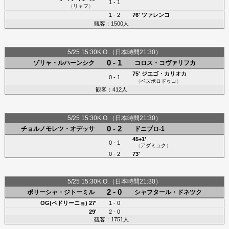
1 - 1
（
リャフ
）
1 - 2
76'
ツァレンコ
観客：1500人
5/25 15:30K.O.（日本時間21:30）
0 - 1
ゾリャ・ルハーンシク
コロス・コヴァリフカ
75'
ジエゴ・カリオカ
0 - 1
（
ベズボロドゥコ
）
観客：412人
5/25 15:30K.O.（日本時間21:30）
0 - 2
チョルノモレツ・オデッサ
ドニプロ-1
45+1'
0 - 1
（
アダミュク
）
0 - 2
73'
5/25 15:30K.O.（日本時間21:30）
2 - 0
ポリーシャ・ジトーミル
シャフタール・ドネツク
OG(ペドリーニョ)
27'
1 - 0
29'
2 - 0
観客：1751人