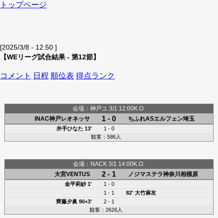
トップページ
[2025/3/8 - 12:50 ]
【WEリーグ試合結果 - 第12節】
コメント
日程
順位表
得点ランク
会場：神戸ユ 3/1 12:00K.O.
1 - 0
INAC神戸レオネッサ
ちふれASエルフェン埼玉
井手ひなた
13'
1 - 0
観客：586人
会場：NACK 3/1 14:00K.O.
2 - 1
大宮VENTUS
ノジマステラ神奈川相模原
金平莉紗
1'
1 - 0
1 - 1
82'
大竹麻友
齊藤夕眞
90+3'
2 - 1
観客：2626人