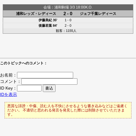
会場：浦和駒場 3/3 18:00K.O.
2 - 0
浦和レッズ・レディース
ジェフ千葉レディース
伊藤美紀
35'
1 - 0
後藤若葉
84'
2 - 0
観客：1155人
このトピックへのコメント：
お名前：
コメント：
ID Key：
IDを表示
悪質な誹謗・中傷、読む人を不快にさせるような書き込みなどはご遠慮く
ださい。 不適切と思われる発言を発見した際には削除させていただきま
す。