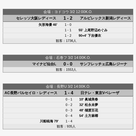
会場：ヨドコウ 3/2 12:00K.O.
1 - 2
セレッソ大阪レディース
アルビレックス新潟レディース
矢形海優
46'
1 - 0
1 - 1
55'
上尾野辺めぐみ
1 - 2
90+4'
下吉優衣
観客：1736人
会場：石巻フ 3/2 14:00K.O.
0 - 0
マイナビ仙台L
サンフレッチェ広島レジーナ
観客：1553人
会場：長野U 3/2 14:00K.O.
1 - 4
AC長野パルセイロ・レディース
日テレ・東京Vベレーザ
0 - 1
10'
眞城美春
0 - 2
32'
松永未夢
0 - 3
48'
樋渡百花
0 - 4
54'
土方麻椰
川船暁海
79'
1 - 4
観客：935人