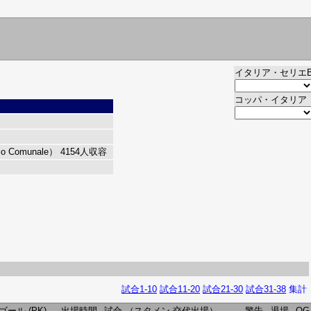
イタリア・セリエ
コッパ・イタリア
Comunale）
4154人収容
試合1-10
試合11-20
試合21-30
試合31-38
集計
ゴール
(PK)
出場時間
試合
（スタメン-交代出場）
警告
退場
OG