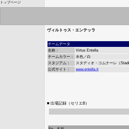
トップページ
ヴィルトゥス・エンテッラ
チームデータ
名称：
Virtus Entella
チームカラー：
水色／白
スタジアム：
スタディオ・コムナーレ（Stadio 
公式サイト：
www.entella.it
■ 出場記録（セリエB）
No.
名前