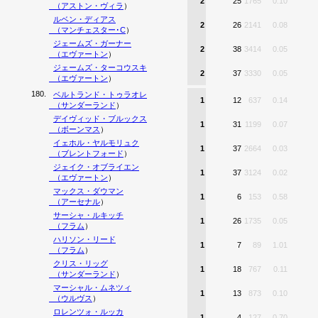
2
25
1765
0.10
（
アストン・ヴィラ
）
ルベン・ディアス
2
26
2141
0.08
（
マンチェスター･C
）
ジェームズ・ガーナー
2
38
3414
0.05
（
エヴァートン
）
ジェームズ・ターコウスキ
2
37
3330
0.05
（
エヴァートン
）
180.
ベルトランド・トゥラオレ
1
12
637
0.14
（
サンダーランド
）
デイヴィッド・ブルックス
1
31
1199
0.07
（
ボーンマス
）
イェホル・ヤルモリュク
1
37
2664
0.03
（
ブレントフォード
）
ジェイク・オブライエン
1
37
3124
0.02
（
エヴァートン
）
マックス・ダウマン
1
6
153
0.58
（
アーセナル
）
サーシャ・ルキッチ
1
26
1735
0.05
（
フラム
）
ハリソン・リード
1
7
89
1.01
（
フラム
）
クリス・リッグ
1
18
767
0.11
（
サンダーランド
）
マーシャル・ムネツィ
1
13
873
0.10
（
ウルヴス
）
ロレンツォ・ルッカ
1
4
127
0.70