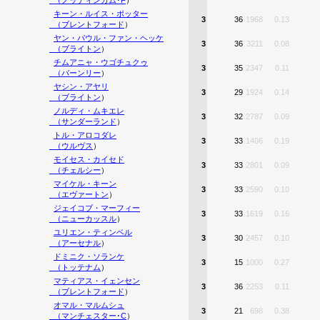
（
ノッティンガム･F
）
キーン・ルイス・ポッター
3
36
1968
0.13
（
ブレントフォード
）
ヤン・パウル・ファン・ヘッケ
3
36
3211
0.08
（
ブライトン
）
チムアニャ・ウゴチュクゥ
3
35
2347
0.11
（
バーンリー
）
ヤシン・アヤリ
3
29
1924
0.14
（
ブライトン
）
ノルディ・ムキエレ
3
32
2787
0.09
（
サンダーランド
）
トル・アロコダレ
3
33
1406
0.19
（
ウルヴス
）
モイセス・カイセド
3
33
2801
0.09
（
チェルシー
）
マイケル・キーン
3
33
2590
0.10
（
エヴァートン
）
ジェイコブ・マーフィー
3
33
1619
0.16
（
ニューカッスル
）
ユリエン・ティンベル
3
30
2457
0.10
（
アーセナル
）
ドミニク・ソランケ
3
15
1000
0.27
（
トッテナム
）
マティアス・イェンセン
3
36
2253
0.11
（
ブレントフォード
）
オマル・マルムシュ
3
21
698
0.38
（
マンチェスター･C
）