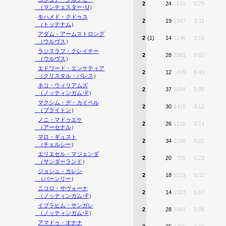
2
24
610
0.29
（
マンチェスター･U
）
モハメド・クドゥス
2
19
1547
0.11
（
トッテナム
）
アダム・アームストロング
2
(1)
14
1146
0.15
（
ウルヴス
）
ラジスラフ・クレイチー
2
28
2361
0.07
（
ウルヴス
）
エドワード・エンケティア
2
12
416
0.43
（
クリスタル・パレス
）
ネコ・ウィリアムズ
2
37
3204
0.05
（
ノッティンガム･F
）
マクシム・デ・カイペル
2
30
1415
0.12
（
ブライトン
）
ノニ・マドゥエケ
2
26
1218
0.14
（
アーセナル
）
マロ・ギュスト
2
34
2268
0.07
（
チェルシー
）
エリエセル・マジェンダ
2
20
755
0.23
（
サンダーランド
）
ジョシュ・カレン
2
18
1519
0.11
（
バーンリー
）
ニコロ・サヴォーナ
2
14
1027
0.17
（
ノッティンガム･F
）
イブラヒム・サンガレ
2
28
2084
0.08
（
ノッティンガム･F
）
アマドゥ・オナナ