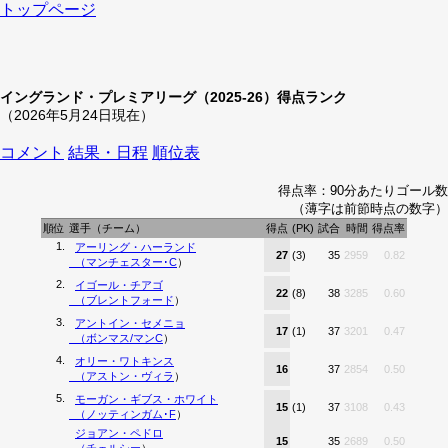
トップページ
イングランド・プレミアリーグ（2025-26）得点ランク
（2026年5月24日現在）
コメント
結果・日程
順位表
得点率：90分あたりゴール数
（薄字は前節時点の数字）
順位
選手（チーム）
得点
(PK)
試合
時間
得点率
1.
アーリング・ハーランド
27
(3)
35
2959
0.82
（
マンチェスター･C
）
2.
イゴール・チアゴ
22
(8)
38
3285
0.60
（
ブレントフォード
）
3.
アントイン・セメニョ
17
(1)
37
3201
0.47
（
ボンマス/マンC
）
4.
オリー・ワトキンス
16
37
2854
0.50
（
アストン・ヴィラ
）
5.
モーガン・ギブス・ホワイト
15
(1)
37
3108
0.43
（
ノッティンガム･F
）
ジョアン・ペドロ
15
35
2689
0.50