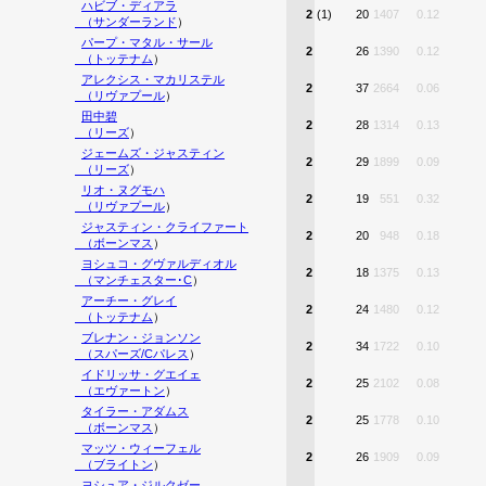
ハビブ・ディアラ
2
(1)
20
1407
0.12
（
サンダーランド
）
パープ・マタル・サール
2
26
1390
0.12
（
トッテナム
）
アレクシス・マカリステル
2
37
2664
0.06
（
リヴァプール
）
田中碧
2
28
1314
0.13
（
リーズ
）
ジェームズ・ジャスティン
2
29
1899
0.09
（
リーズ
）
リオ・ヌグモハ
2
19
551
0.32
（
リヴァプール
）
ジャスティン・クライファート
2
20
948
0.18
（
ボーンマス
）
ヨシュコ・グヴァルディオル
2
18
1375
0.13
（
マンチェスター･C
）
アーチー・グレイ
2
24
1480
0.12
（
トッテナム
）
ブレナン・ジョンソン
2
34
1722
0.10
（
スパーズ/Cパレス
）
イドリッサ・グエイェ
2
25
2102
0.08
（
エヴァートン
）
タイラー・アダムス
2
25
1778
0.10
（
ボーンマス
）
マッツ・ウィーフェル
2
26
1909
0.09
（
ブライトン
）
ヨシュア・ジルクゼー