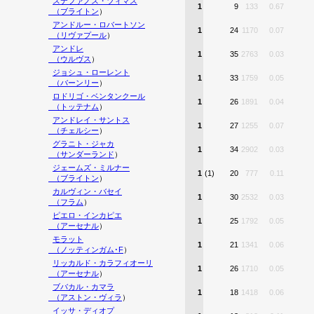
ステファノス・ツィマス
1
9
133
0.67
（
ブライトン
）
アンドルー・ロバートソン
1
24
1170
0.07
（
リヴァプール
）
アンドレ
1
35
2763
0.03
（
ウルヴス
）
ジョシュ・ローレント
1
33
1759
0.05
（
バーンリー
）
ロドリゴ・ベンタンクール
1
26
1891
0.04
（
トッテナム
）
アンドレイ・サントス
1
27
1255
0.07
（
チェルシー
）
グラニト・ジャカ
1
34
2902
0.03
（
サンダーランド
）
ジェームズ・ミルナー
1
(1)
20
777
0.11
（
ブライトン
）
カルヴィン・バセイ
1
30
2532
0.03
（
フラム
）
ピエロ・インカピエ
1
25
1792
0.05
（
アーセナル
）
モラット
1
21
1341
0.06
（
ノッティンガム･F
）
リッカルド・カラフィオーリ
1
26
1710
0.05
（
アーセナル
）
ブバカル・カマラ
1
18
1418
0.06
（
アストン・ヴィラ
）
イッサ・ディオプ