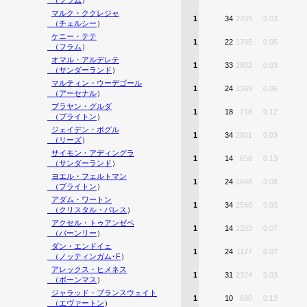
（
フラム
）
マルク・ククレジャ
1
34
2709
0.03
（
チェルシー
）
ケニー・テテ
1
22
1795
0.05
（
フラム
）
オマル・アルデレテ
1
33
2802
0.03
（
サンダーランド
）
マルティン・ウーデゴール
1
24
1369
0.06
（
アーセナル
）
ブラヤン・グルダ
1
18
718
0.12
（
ブライトン
）
ジェイデン・ボグル
1
34
2801
0.03
（
リーズ
）
サイモン・アディングラ
1
14
658
0.13
（
サンダーランド
）
ヨエル・フェルトマン
1
24
1048
0.08
（
ブライトン
）
アダム・ワートン
1
34
2560
0.03
（
クリスタル・パレス
）
アクセル・トゥアンゼベ
1
14
1203
0.07
（
バーンリー
）
ダン・エンドイェ
1
24
1177
0.07
（
ノッティンガム･F
）
アレックス・ヒメネス
1
31
2324
0.03
（
ボーンマス
）
ジャラッド・ブランスウェイト
1
10
680
0.13
（
エヴァートン
）