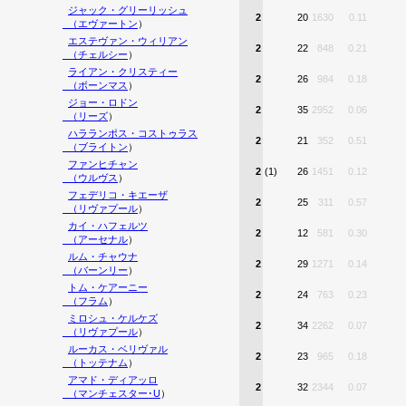
ジャック・グリーリッシュ
2
20
1630
0.11
（
エヴァートン
）
エステヴァン・ウィリアン
2
22
848
0.21
（
チェルシー
）
ライアン・クリスティー
2
26
984
0.18
（
ボーンマス
）
ジョー・ロドン
2
35
2952
0.06
（
リーズ
）
ハラランポス・コストゥラス
2
21
352
0.51
（
ブライトン
）
ファンヒチャン
2
(1)
26
1451
0.12
（
ウルヴス
）
フェデリコ・キエーザ
2
25
311
0.57
（
リヴァプール
）
カイ・ハフェルツ
2
12
581
0.30
（
アーセナル
）
ルム・チャウナ
2
29
1271
0.14
（
バーンリー
）
トム・ケアーニー
2
24
763
0.23
（
フラム
）
ミロシュ・ケルケズ
2
34
2262
0.07
（
リヴァプール
）
ルーカス・ベリヴァル
2
23
965
0.18
（
トッテナム
）
アマド・ディアッロ
2
32
2344
0.07
（
マンチェスター･U
）