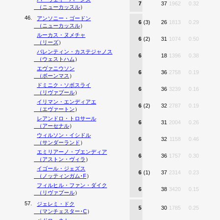
7
37
1962
0.32
（
ニューカッスル
）
46.
アンソニー・ゴードン
6
(3)
26
1813
0.29
（
ニューカッスル
）
ルーカス・ヌメチャ
6
(2)
31
1074
0.50
（
リーズ
）
バレンティン・カステジャノス
6
18
1396
0.38
（
ウェストハム
）
エヴァニウソン
6
36
2758
0.19
（
ボーンマス
）
ドミニク・ソボスライ
6
36
3239
0.16
（
リヴァプール
）
イリマン・エンディアエ
6
(2)
32
2787
0.19
（
エヴァートン
）
レアンドロ・トロサール
6
31
2004
0.26
（
アーセナル
）
ウィルソン・イシドル
6
32
1158
0.46
（
サンダーランド
）
エミリアーノ・ブエンディア
6
36
1757
0.30
（
アストン・ヴィラ
）
イゴール・ジェズス
6
(1)
37
2314
0.23
（
ノッティンガム･F
）
フィルヒル・ファン・ダイク
6
38
3420
0.15
（
リヴァプール
）
57.
ジェレミ・ドク
5
30
1785
0.25
（
マンチェスター･C
）