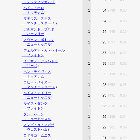
（
ノッティンガム･F
）
ペドロ・ポロ
1
34
2799
0.03
（
トッテナム
）
マテウス・ヌネス
1
34
2851
0.03
（
マンチェスター･C
）
アルマンド・ブロヤ
1
24
849
0.10
（
バーンリー
）
スヴェン・ボトマン
1
25
1837
0.04
（
ニューカッスル
）
フェルディ・カドゥオール
1
37
3134
0.02
（
ブライトン
）
イーサン・アンパドゥ
1
35
3123
0.02
（
リーズ
）
ベン・デイヴィス
1
3
138
0.65
（
トッテナム
）
コビー・メイヌー
1
28
1652
0.05
（
マンチェスター･U
）
ルイス・マイリー
1
23
1491
0.06
（
ニューカッスル
）
ルイス・ダンク
1
33
2836
0.03
（
ブライトン
）
ダン・バーン
1
29
2199
0.04
（
ニューカッスル
）
スングトゥ・マガサ
1
22
981
0.09
（
ウェストハム
）
ロドリゴ・ムニス
1
21
998
0.09