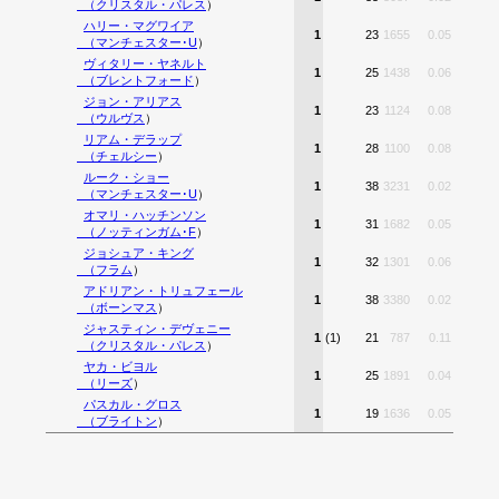
（
クリスタル・パレス
）
ハリー・マグワイア
1
23
1655
0.05
（
マンチェスター･U
）
ヴィタリー・ヤネルト
1
25
1438
0.06
（
ブレントフォード
）
ジョン・アリアス
1
23
1124
0.08
（
ウルヴス
）
リアム・デラップ
1
28
1100
0.08
（
チェルシー
）
ルーク・ショー
1
38
3231
0.02
（
マンチェスター･U
）
オマリ・ハッチンソン
1
31
1682
0.05
（
ノッティンガム･F
）
ジョシュア・キング
1
32
1301
0.06
（
フラム
）
アドリアン・トリュフェール
1
38
3380
0.02
（
ボーンマス
）
ジャスティン・デヴェニー
1
(1)
21
787
0.11
（
クリスタル・パレス
）
ヤカ・ビヨル
1
25
1891
0.04
（
リーズ
）
パスカル・グロス
1
19
1636
0.05
（
ブライトン
）