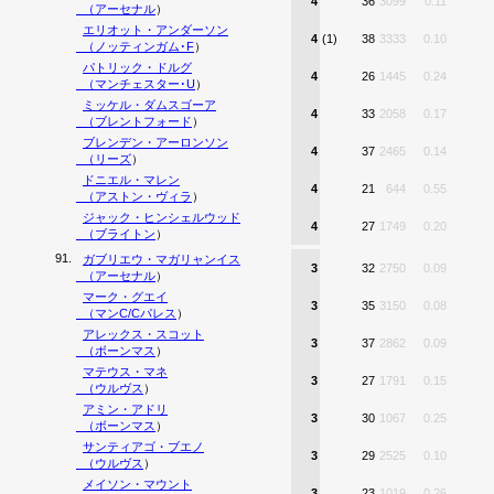
4
36
3099
0.11
（
アーセナル
）
エリオット・アンダーソン
4
(1)
38
3333
0.10
（
ノッティンガム･F
）
パトリック・ドルグ
4
26
1445
0.24
（
マンチェスター･U
）
ミッケル・ダムスゴーア
4
33
2058
0.17
（
ブレントフォード
）
ブレンデン・アーロンソン
4
37
2465
0.14
（
リーズ
）
ドニエル・マレン
4
21
644
0.55
（
アストン・ヴィラ
）
ジャック・ヒンシェルウッド
4
27
1749
0.20
（
ブライトン
）
91.
ガブリエウ・マガリャンイス
3
32
2750
0.09
（
アーセナル
）
マーク・グエイ
3
35
3150
0.08
（
マンC/Cパレス
）
アレックス・スコット
3
37
2862
0.09
（
ボーンマス
）
マテウス・マネ
3
27
1791
0.15
（
ウルヴス
）
アミン・アドリ
3
30
1067
0.25
（
ボーンマス
）
サンティアゴ・ブエノ
3
29
2525
0.10
（
ウルヴス
）
メイソン・マウント
3
23
1019
0.26