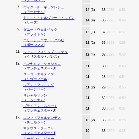
（
チェルシー
）
7.
ヴィクトル・ギェケレシュ
14
(3)
36
2230
0.56
（
アーセナル
）
ドミニク・カルヴァート・ルイン
14
(4)
35
2726
0.46
（
リーズ
）
9.
ダニー・ウェルベック
13
(1)
37
2263
0.51
（
ブライトン
）
エリ・ジュニオル・クルピ
13
(2)
33
1698
0.68
（
ボーンマス
）
11.
ジャン・フィリップ・マテタ
12
(4)
32
2223
0.48
（
クリスタル・パレス
）
12.
ベンヤミン・シェシュコ
11
30
1639
0.60
（
マンチェスター･U
）
ユーゴ・エキティケ
11
28
1822
0.54
（
リヴァプール
）
ジアン・フレミング
11
(2)
29
1786
0.55
（
バーンリー
）
リシャルリソン
11
32
1957
0.50
（
トッテナム
）
ブライアン・ムベウモ
11
33
2622
0.37
（
マンチェスター･U
）
17.
エンソ・フェルナンデス
10
(2)
36
3121
0.28
（
チェルシー
）
マテウス・クーニャ
10
33
2502
0.35
（
マンチェスター･U
）
モーガン・ロジャース