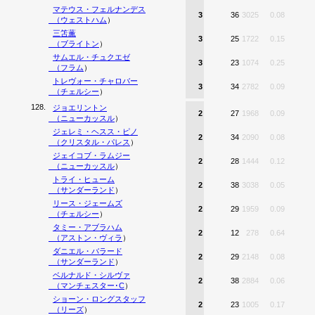
マテウス・フェルナンデス
3
36
3025
0.08
（
ウェストハム
）
三笘薫
3
25
1722
0.15
（
ブライトン
）
サムエル・チュクエゼ
3
23
1074
0.25
（
フラム
）
トレヴォー・チャロバー
3
34
2782
0.09
（
チェルシー
）
128.
ジョエリントン
2
27
1968
0.09
（
ニューカッスル
）
ジェレミ・ヘスス・ピノ
2
34
2090
0.08
（
クリスタル・パレス
）
ジェイコブ・ラムジー
2
28
1444
0.12
（
ニューカッスル
）
トライ・ヒューム
2
38
3038
0.05
（
サンダーランド
）
リース・ジェームズ
2
29
1959
0.09
（
チェルシー
）
タミー・アブラハム
2
12
278
0.64
（
アストン・ヴィラ
）
ダニエル・バラード
2
29
2148
0.08
（
サンダーランド
）
ベルナルド・シルヴァ
2
38
2884
0.06
（
マンチェスター･C
）
ショーン・ロングスタッフ
2
23
1005
0.17
（
リーズ
）