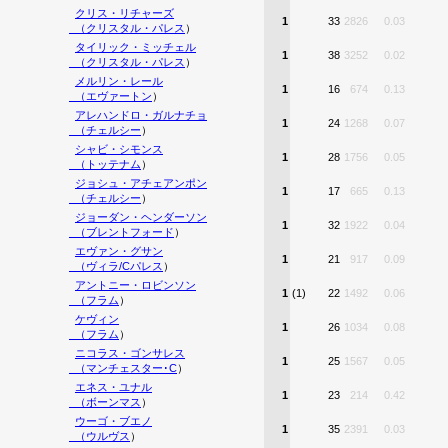
クリス・リチャーズ
1
33
2826
0.03
（
クリスタル・パレス
）
タイリック・ミッチェル
1
38
3252
0.02
（
クリスタル・パレス
）
メルリン・レール
1
16
674
0.13
（
エヴァートン
）
アレハンドロ・ガルナチョ
1
24
1268
0.07
（
チェルシー
）
シャビ・シモンス
1
28
1756
0.05
（
トッテナム
）
ジョシュ・アチェアンポン
1
17
665
0.13
（
チェルシー
）
ジョーダン・ヘンダーソン
1
32
1922
0.04
（
ブレントフォード
）
エヴァン・グサン
1
21
917
0.09
（
ヴィラ/Cパレス
）
アントニー・ロビンソン
1
(1)
22
1492
0.06
（
フラム
）
ケヴィン
1
26
1034
0.08
（
フラム
）
ニコラス・ゴンサレス
1
25
1567
0.05
（
マンチェスター･C
）
エネス・ユナル
1
23
214
0.42
（
ボーンマス
）
ウーゴ・ブエノ
1
35
2391
0.03
（
ウルヴス
）