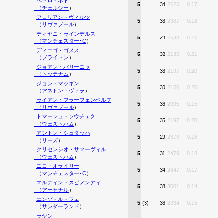
ペドロ・ネト
5
34
2625
0.17
（
チェルシー
）
フロリアン・ヴィルツ
5
33
2387
0.18
（
リヴァプール
）
ティヤニ・ラインデルス
5
28
1638
0.27
（
マンチェスター･C
）
ディエゴ・ゴメス
5
32
2135
0.21
（
ブライトン
）
ジョアン・パリーニャ
5
33
2197
0.20
（
トッテナム
）
ジョン・マッギン
5
30
2156
0.20
（
アストン・ヴィラ
）
ライアン・フラーフェンベルフ
5
36
2995
0.15
（
リヴァプール
）
トマーシュ・ソウチェク
5
35
2197
0.20
（
ウェストハム
）
アントン・シュタッハ
5
29
2379
0.18
（
リーズ
）
クリセンシオ・サマーヴィル
5
31
2479
0.18
（
ウェストハム
）
ニコ・オライリー
5
34
2647
0.17
（
マンチェスター･C
）
マルティン・スビメンディ
5
38
3001
0.14
（
アーセナル
）
エンゾ・ル・フェ
5
(3)
36
2934
0.15
（
サンダーランド
）
ラヤン