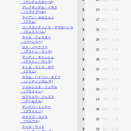
（
マンチェスター･U
）
アレクサンデル・イサク
3
13
690
0.39
（
リヴァプール
）
ライアン・セセニョン
3
27
1822
0.14
（
フラム
）
コンスタンティノス・マヴロパノス
3
31
2531
0.10
（
ウェストハム
）
ライル・フォスター
3
26
1373
0.19
（
バーンリー
）
ロス・バークリー
3
21
852
0.31
（
アストン・ヴィラ
）
マッティ・キャッシュ
3
35
3020
0.08
（
アストン・ヴィラ
）
エミル・スミス・ロウ
3
37
1932
0.13
（
フラム
）
カラム・ハドソン・オドイ
3
30
1843
0.14
（
ノッティンガム･F
）
ジョルジニオ・リュテル
3
32
1789
0.15
（
ブライトン
）
ガブリエウ・ジェズス
3
14
421
0.64
（
アーセナル
）
ヤンクバ・ミンテー
3
34
2394
0.11
（
ブライトン
）
ロドリゴ・ゴメス
3
22
960
0.28
（
ウルヴス
）
クリス・ウッド
3
15
907
0.29