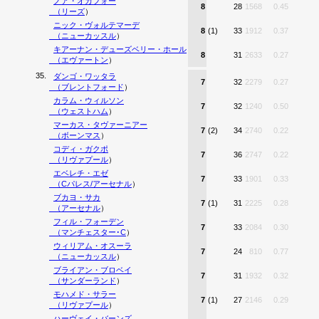
ノア・オカフォー
8
28
1568
0.45
（
リーズ
）
ニック・ヴォルテマーデ
8
(1)
33
1912
0.37
（
ニューカッスル
）
キアーナン・デューズベリー・ホール
8
31
2633
0.27
（
エヴァートン
）
35.
ダンゴ・ワッタラ
7
32
2279
0.27
（
ブレントフォード
）
カラム・ウィルソン
7
32
1240
0.50
（
ウェストハム
）
マーカス・タヴァーニアー
7
(2)
34
2740
0.22
（
ボーンマス
）
コディ・ガクポ
7
36
2747
0.22
（
リヴァプール
）
エベレチ・エゼ
7
33
1901
0.33
（
Cパレス/アーセナル
）
ブカヨ・サカ
7
(1)
31
2225
0.28
（
アーセナル
）
フィル・フォーデン
7
33
2084
0.30
（
マンチェスター･C
）
ウィリアム・オスーラ
7
24
810
0.77
（
ニューカッスル
）
ブライアン・ブロベイ
7
31
1932
0.32
（
サンダーランド
）
モハメド・サラー
7
(1)
27
2146
0.29
（
リヴァプール
）
ハーヴェイ・バーンズ