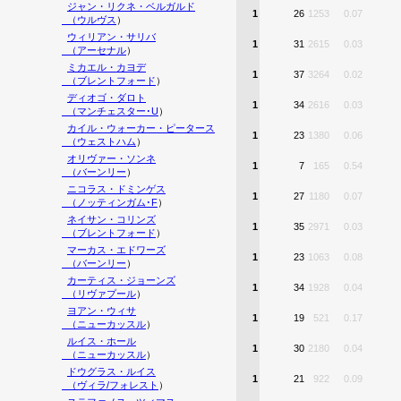
ジャン・リクネ・ベルガルド
1
26
1253
0.07
（
ウルヴス
）
ウィリアン・サリバ
1
31
2615
0.03
（
アーセナル
）
ミカエル・カヨデ
1
37
3264
0.02
（
ブレントフォード
）
ディオゴ・ダロト
1
34
2616
0.03
（
マンチェスター･U
）
カイル・ウォーカー・ピータース
1
23
1380
0.06
（
ウェストハム
）
オリヴァー・ソンネ
1
7
165
0.54
（
バーンリー
）
ニコラス・ドミンゲス
1
27
1180
0.07
（
ノッティンガム･F
）
ネイサン・コリンズ
1
35
2971
0.03
（
ブレントフォード
）
マーカス・エドワーズ
1
23
1063
0.08
（
バーンリー
）
カーティス・ジョーンズ
1
34
1928
0.04
（
リヴァプール
）
ヨアン・ウィサ
1
19
521
0.17
（
ニューカッスル
）
ルイス・ホール
1
30
2180
0.04
（
ニューカッスル
）
ドウグラス・ルイス
1
21
922
0.09
（
ヴィラ/フォレスト
）