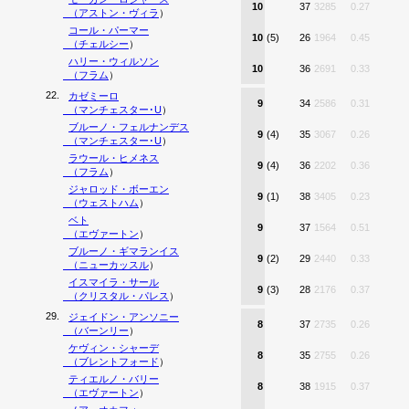
10
37
3285
0.27
（
アストン・ヴィラ
）
コール・パーマー
10
(5)
26
1964
0.45
（
チェルシー
）
ハリー・ウィルソン
10
36
2691
0.33
（
フラム
）
22.
カゼミーロ
9
34
2586
0.31
（
マンチェスター･U
）
ブルーノ・フェルナンデス
9
(4)
35
3067
0.26
（
マンチェスター･U
）
ラウール・ヒメネス
9
(4)
36
2202
0.36
（
フラム
）
ジャロッド・ボーエン
9
(1)
38
3405
0.23
（
ウェストハム
）
ベト
9
37
1564
0.51
（
エヴァートン
）
ブルーノ・ギマランイス
9
(2)
29
2440
0.33
（
ニューカッスル
）
イスマイラ・サール
9
(3)
28
2176
0.37
（
クリスタル・パレス
）
29.
ジェイドン・アンソニー
8
37
2735
0.26
（
バーンリー
）
ケヴィン・シャーデ
8
35
2755
0.26
（
ブレントフォード
）
ティエルノ・バリー
8
38
1915
0.37
（
エヴァートン
）