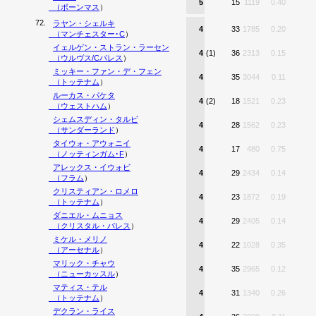
5
15
1119
0.40
（
ボーンマス
）
72.
ラヤン・シェルキ
4
33
1785
0.20
（
マンチェスター･C
）
イェルゲン・ストラン・ラーセン
4
(1)
36
2313
0.15
（
ウルヴス/Cパレス
）
ミッキー・ファン・デ・フェン
4
35
3044
0.11
（
トッテナム
）
ルーカス・パケタ
4
(2)
18
1521
0.23
（
ウェストハム
）
シェムスディン・タルビ
4
28
1562
0.23
（
サンダーランド
）
タイウォ・アウォニイ
4
17
480
0.75
（
ノッティンガム･F
）
アレックス・イウォビ
4
29
2434
0.14
（
フラム
）
クリスティアン・ロメロ
4
23
1872
0.19
（
トッテナム
）
ダニエル・ムニョス
4
29
2405
0.14
（
クリスタル・パレス
）
ミケル・メリノ
4
22
1028
0.35
（
アーセナル
）
マリック・チャウ
4
35
2965
0.12
（
ニューカッスル
）
マティス・テル
4
31
1340
0.26
（
トッテナム
）
デクラン・ライス