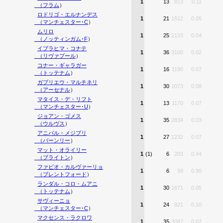
1
13
813
0.11
（
フラム
）
ロドリゴ・エルナンデス
1
21
1512
0.05
（
マンチェスター･C
）
ムリロ
1
25
2133
0.04
（
ノッティンガム･F
）
イブラヒマ・コナテ
1
36
3100
0.02
（
リヴァプール
）
コナー・ギャラガー
1
16
1190
0.07
（
トッテナム
）
ガブリエウ・マルチネリ
1
30
1073
0.08
（
アーセナル
）
マタイス・デ・リフト
1
13
1170
0.07
（
マンチェスター･U
）
ジョアン・ゴメス
1
35
2834
0.03
（
ウルヴス
）
アニバル・メジブリ
1
27
1232
0.07
（
バーンリー
）
マット・オライリー
1
(1)
6
203
0.44
（
ブライトン
）
ファビオ・カルヴァーリョ
1
6
99
0.90
（
ブレントフォード
）
ランダル・コロ・ムアニ
1
30
1671
0.05
（
トッテナム
）
サヴィーニョ
1
24
821
0.10
（
マンチェスター･C
）
マクセンス・ラクロワ
1
35
3087
0.02