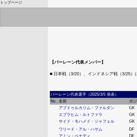
トップページ
【バーレーン代表メンバー】
■ 日本戦（3/20）、インドネシア戦（3/2
バーレーン代表選手（2025/3/5 発表）
No.
名前
ポジ
アブドゥルカリム・ファルダン
GK
エブラヒム・ルトファラ
GK
サイド・モハメド・ジャフェル
GK
ワリード・アル・ハヤム
DF
アミン・ベナディ
DF