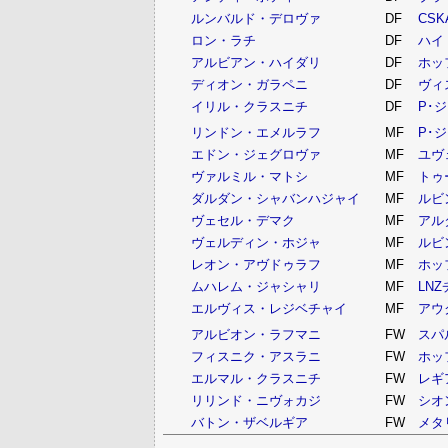
ルンバルド・デロヴァ
DF
CS
ロン・ラチ
DF
ハイ
アルビアン・ハイダリ
DF
ホッ
ディオン・ガラペニ
DF
ヴィ
イリル・クラスニチ
DF
P･
リンドン・エメルラフ
MF
P･
エドン・ジェグロヴァ
MF
ユヴ
ヴァルミル・マトシ
MF
トゥ
ダルダン・シャバンハジャイ
MF
ルビ
ヴェセル・デマク
MF
アル
ヴェルディン・ホジャ
MF
ルビ
レオン・アヴドゥラフ
MF
ホッ
ムハレム・ジャシャリ
MF
LN
エルヴィス・レジベチャイ
MF
アウ
アルビオン・ラフマニ
FW
スパ
フィスニク・アスラニ
FW
ホッ
エルマル・クラスニチ
FW
レギ
リリンド・ニヴォカジ
FW
シオ
バトン・ザベルギア
FW
メタ