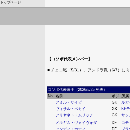
トップページ
【コソボ代表メンバー】
■ チェコ戦（5/31）、アンドラ戦（6/7）
コソボ代表選手（2026/5/25 発表）
No.
名前
ポジ
所属
アミル・サイピ
GK
ルガ
ヴィサル・ベカイ
GK
KF
アリヤネト・ムリッチ
GK
サッ
メルギム・ヴォイヴォダ
DF
コモ
アンディ・ホティ
DF
ブラ