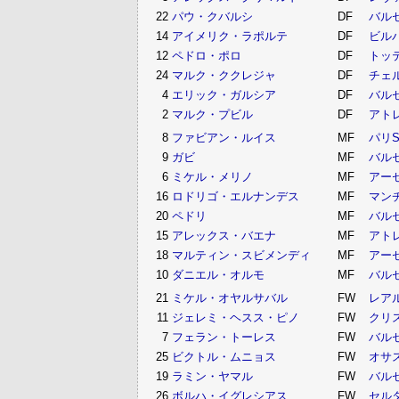
22
パウ・クバルシ
DF
バル
14
アイメリク・ラポルテ
DF
ビル
12
ペドロ・ポロ
DF
トッ
24
マルク・ククレジャ
DF
チェ
4
エリック・ガルシア
DF
バル
2
マルク・プビル
DF
アト
8
ファビアン・ルイス
MF
パリS
9
ガビ
MF
バル
6
ミケル・メリノ
MF
アー
16
ロドリゴ・エルナンデス
MF
マン
20
ペドリ
MF
バル
15
アレックス・バエナ
MF
アト
18
マルティン・スビメンディ
MF
アー
10
ダニエル・オルモ
MF
バル
21
ミケル・オヤルサバル
FW
レア
11
ジェレミ・ヘスス・ピノ
FW
クリ
7
フェラン・トーレス
FW
バル
25
ビクトル・ムニョス
FW
オサ
19
ラミン・ヤマル
FW
バル
26
ボルハ・イグレシアス
FW
セル