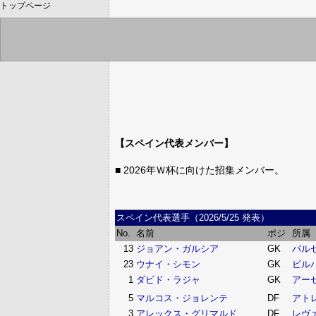
トップページ
【スペイン代表メンバー】
■ 2026年Ｗ杯に向けた招集メンバー。
スペイン代表選手（2026/5/25 発表）
No.
名前
ポジ
所属
13
ジョアン・ガルシア
GK
バル
23
ウナイ・シモン
GK
ビル
1
ダビド・ラジャ
GK
アー
5
マルコス・ジョレンテ
DF
アト
3
アレックス・グリマルド
DF
レヴ