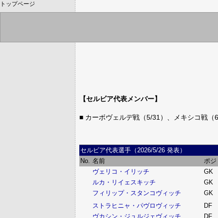
トップページ
【セルビア代表メンバー】
■ カーボヴェルデ戦（5/31）、メキシコ戦（
セルビア代表選手（2026/5/26 発表）
No.
名前
ポジ
ヴェリコ・イリッチ
GK
ルカ・リイェスキッチ
GK
フィリップ・スタンコヴィッチ
GK
ストラヒニャ・パヴロヴィッチ
DF
ヴカシン・ジュルジェヴィッチ
DF