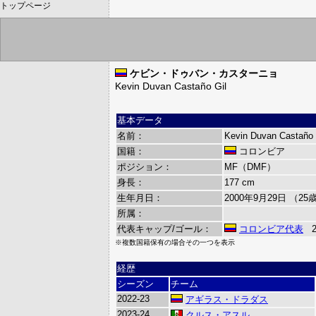
トップページ
ケビン・ドゥバン・カスターニョ
Kevin Duvan Castaño Gil
基本データ
名前：
Kevin Duvan Castaño 
国籍：
コロンビア
ポジション：
MF（DMF）
身長：
177 cm
生年月日：
2000年9月29日 （25
所属：
代表キャップ/ゴール：
コロンビア代表
24
※複数国籍保有の場合その一つを表示
経歴
シーズン
チーム
2022-23
アギラス・ドラダス
2023-24
クルス・アスル