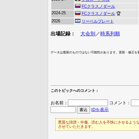
FCクラスノダール
2024-25
FCクラスノダール
🏆
2026
リーベルプレート
出場記録：
大会別
／
時系列順
データは最新のものではない可能性があります。更新・修正を
このトピックへのコメント：
お名前：
コメント：
IDを表示
悪質な誹謗・中傷、読む人を不快にさせるような
させていただきます。