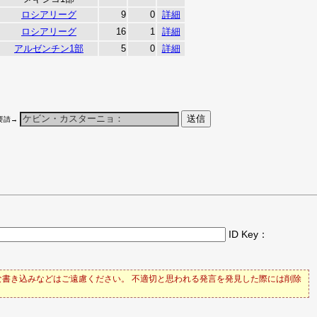
ロシアリーグ
9
0
詳細
ロシアリーグ
16
1
詳細
アルゼンチン1部
5
0
詳細
要請→
ID Key：
書き込みなどはご遠慮ください。 不適切と思われる発言を発見した際には削除