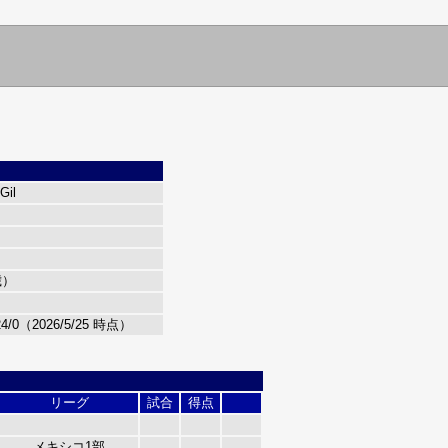
Gil
歳）
/0（2026/5/25 時点）
リーグ
試合
得点
メキシコ1部