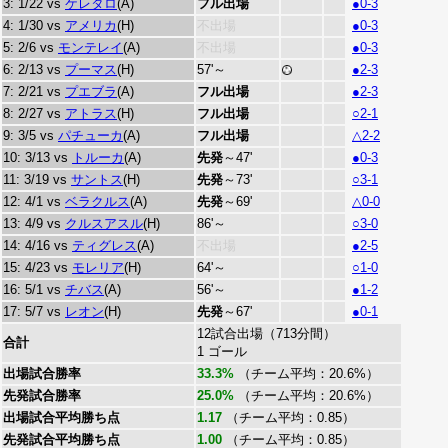
3: 1/22 vs
ケレタロ
(A)
フル出場
●0-3
4: 1/30 vs
アメリカ
(H)
不出場
●0-3
5: 2/6 vs
モンテレイ
(A)
不出場
●0-3
6: 2/13 vs
プーマス
(H)
57'～
●2-3
7: 2/21 vs
プエブラ
(A)
フル出場
●2-3
8: 2/27 vs
アトラス
(H)
フル出場
○2-1
9: 3/5 vs
パチューカ
(A)
フル出場
△2-2
10: 3/13 vs
トルーカ
(A)
先発
～47'
●0-3
11: 3/19 vs
サントス
(H)
先発
～73'
○3-1
12: 4/1 vs
ベラクルス
(A)
先発
～69'
△0-0
13: 4/9 vs
クルスアスル
(H)
86'～
○3-0
14: 4/16 vs
ティグレス
(A)
不出場
●2-5
15: 4/23 vs
モレリア
(H)
64'～
○1-0
16: 5/1 vs
チバス
(A)
56'～
●1-2
17: 5/7 vs
レオン
(H)
先発
～67'
●0-1
12試合出場（713分間）
合計
1 ゴール
出場試合勝率
33.3%
（チーム平均：20.6%）
先発試合勝率
25.0%
（チーム平均：20.6%）
出場試合平均勝ち点
1.17
（チーム平均：0.85）
先発試合平均勝ち点
1.00
（チーム平均：0.85）