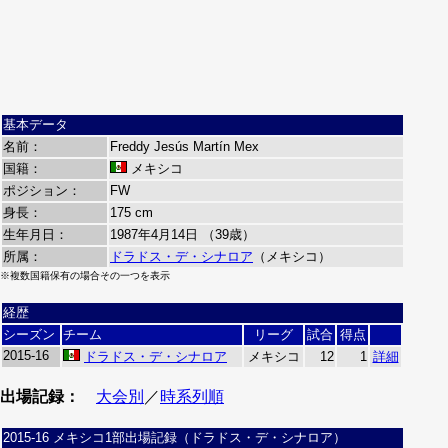
基本データ
名前：
Freddy Jesús Martín Mex
国籍：
メキシコ
ポジション：
FW
身長：
175 cm
生年月日：
1987年4月14日 （39歳）
所属：
ドラドス・デ・シナロア
（メキシコ）
※複数国籍保有の場合その一つを表示
経歴
シーズン
チーム
リーグ
試合
得点
2015-16
ドラドス・デ・シナロア
メキシコ
12
1
詳細
出場記録：
大会別
／
時系列順
2015-16 メキシコ1部出場記録（ドラドス・デ・シナロア）