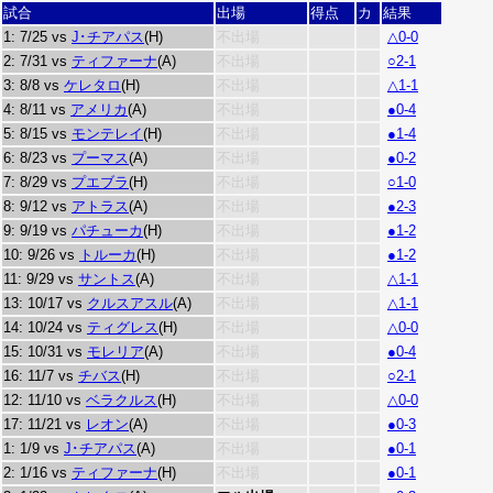
試合
出場
得点
カ
結果
1: 7/25 vs
J･チアパス
(H)
不出場
△0-0
2: 7/31 vs
ティファーナ
(A)
不出場
○2-1
3: 8/8 vs
ケレタロ
(H)
不出場
△1-1
4: 8/11 vs
アメリカ
(A)
不出場
●0-4
5: 8/15 vs
モンテレイ
(H)
不出場
●1-4
6: 8/23 vs
プーマス
(A)
不出場
●0-2
7: 8/29 vs
プエブラ
(H)
不出場
○1-0
8: 9/12 vs
アトラス
(A)
不出場
●2-3
9: 9/19 vs
パチューカ
(H)
不出場
●1-2
10: 9/26 vs
トルーカ
(H)
不出場
●1-2
11: 9/29 vs
サントス
(A)
不出場
△1-1
13: 10/17 vs
クルスアスル
(A)
不出場
△1-1
14: 10/24 vs
ティグレス
(H)
不出場
△0-0
15: 10/31 vs
モレリア
(A)
不出場
●0-4
16: 11/7 vs
チバス
(H)
不出場
○2-1
12: 11/10 vs
ベラクルス
(H)
不出場
△0-0
17: 11/21 vs
レオン
(A)
不出場
●0-3
1: 1/9 vs
J･チアパス
(A)
不出場
●0-1
2: 1/16 vs
ティファーナ
(H)
不出場
●0-1