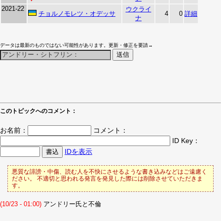
2021-22
ウクライ
チョルノモレツ・オデッサ
4
0
詳細
ナ
データは最新のものではない可能性があります。更新・修正を要請→
このトピックへのコメント：
お名前：
コメント：
ID Key：
IDを表示
悪質な誹謗・中傷、読む人を不快にさせるような書き込みなどはご遠慮く
ださい。 不適切と思われる発言を発見した際には削除させていただきま
す。
(10/23 - 01:00)
アンドリー氏と不倫