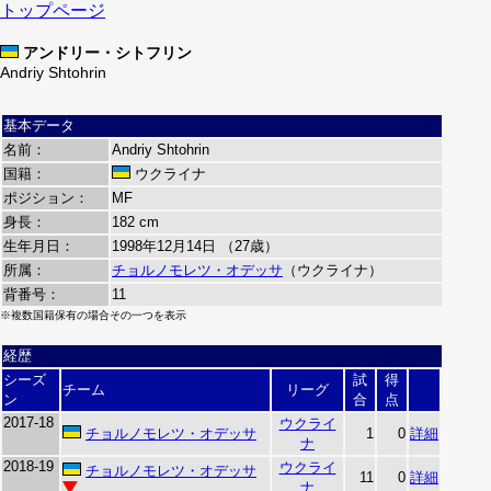
トップページ
アンドリー・シトフリン
Andriy Shtohrin
基本データ
名前：
Andriy Shtohrin
国籍：
ウクライナ
ポジション：
MF
身長：
182 cm
生年月日：
1998年12月14日 （27歳）
所属：
チョルノモレツ・オデッサ
（ウクライナ）
背番号：
11
※複数国籍保有の場合その一つを表示
経歴
シーズ
試
得
チーム
リーグ
ン
合
点
2017-18
ウクライ
チョルノモレツ・オデッサ
1
0
詳細
ナ
2018-19
ウクライ
チョルノモレツ・オデッサ
11
0
詳細
ナ